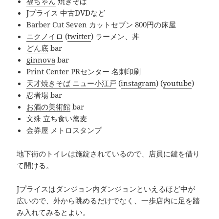
福ちゃん
焼きそば
Jプライス 中古DVDなど
Barber Cut Seven カットセブン 800円の床屋
ニクノイロ
(
twitter
) ラーメン、丼
どん底
bar
ginnova
bar
Print Center PRセンター 名刺印刷
天才焼きそば ニュー小江戸
(
instagram
) (
youtube
)
忍者場
bar
お酒の美術館
bar
文殊 立ち食い蕎麦
金券屋 メトロスタンプ
地下街のトイレは施錠されているので、店員に鍵を借り
て開ける。
Jプライスはダンジョン内ダンジョンといえるほど中が
広いので、外から眺めるだけでなく、一歩店内に足を踏
み入れてみるとよい。