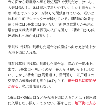
寺方面から銀座線へ至る最短経路で便利だが、狭いし、
天井は低いし、床は漏水で滑りやすい。しかも深夜から
朝6時までシャッターが降りて閉鎖されている。或いは
改札の手前でシャッターが降りている。朝5時の始発を
使う時には6番出口は使えない（新仲見世通りから来た
場合は東武浅草駅1F西側の入口を通り、7番出口から銀
座線改札へ向かえば良い）。
東武線で浅草に到着した場合は銀座線へ向かえば途中か
ら地下街に入れる。
都営浅草線で浅草に到着した場合は、諦めて一度地上に
出て、8番出口へ向かうのが一番わかり易いかもしれな
い。しかし8番出口は馬道通り、雷門通り、江戸通りの
交差点の横断歩道を渡らねばならず、
信号待ちに時間が
かかる
。私は普段使わない。
1番出口や3番出口などから地下街に入ることは（銀座線
に入場しない限り）できない。要するに、
地下街に入る