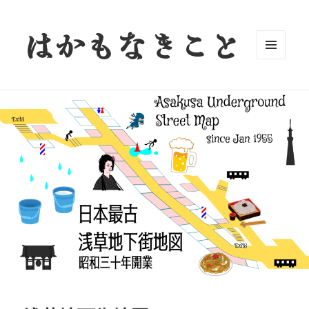
はかもなきこと
メニュ
ーとウ
ィジェ
ット