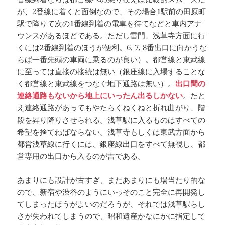
が、2番線に着くと面倒なので、その場合1駅前の田原町
駅で降りて次の1番線到着の電車を待てなどと車内アナ
ウンスがあるほどである。ただし雷門、浅草寺方面に行
くには2番線到着のほうが便利。6, 7, 8番出口に向かうな
らば一番先頭の車両に乗るのが良い）。都営線と東武線
に至っては直接の接続は無い（銀座線に入場することな
く都営線と東武線をつなぐ地下通路は無い）。
出口間の
連絡通路もないから地上にいったん出るしかない
。たと
え連絡通路があってもやたらくねくねと折れ曲がり、階
段を昇り降りさせられる。浅草駅に入るものはすべての
希望を捨てねばならない。浅草寺もしくは東武方面から
都営浅草線に行くには、銀座線出口をすべて無視し、都
営専用の出口から入るのが吉である。
あまりにも設計が古すぎ、またあまりにも場当たり的な
ので、新宿や渋谷のようにいっそのこと完全に再開発し
てしまったほうがよいのだろうが、それでは浅草駅らし
さが失われてしまうので、昭和遺産かなにかに指定して