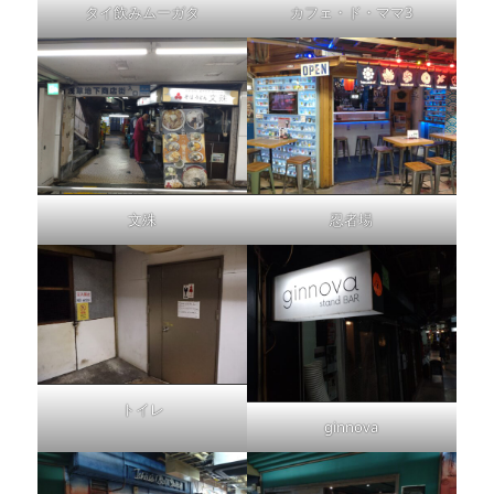
タイ飲みムーガタ
カフェ・ド・ママ3
文殊
忍者場
トイレ
ginnova