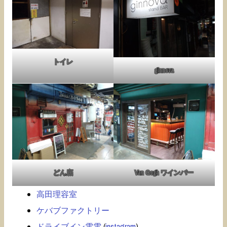
トイレ
ginnova
どん底
Van Gogh ワインバー
高田理容室
ケバブファクトリー
ドライブイン電電
(
instagram
)