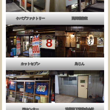
ケバブファクトリー
高田理容室
カットセブン
鳥じん
PRセンター
浅草地下道株式会社