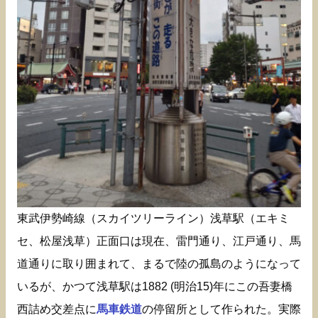
東武伊勢崎線（スカイツリーライン）浅草駅（エキミ
セ、松屋浅草）正面口は現在、雷門通り、江戸通り、馬
道通りに取り囲まれて、まるで陸の孤島のようになって
いるが、かつて浅草駅は1882 (明治15)年にこの吾妻橋
西詰め交差点に
馬車鉄道
の停留所として作られた。実際