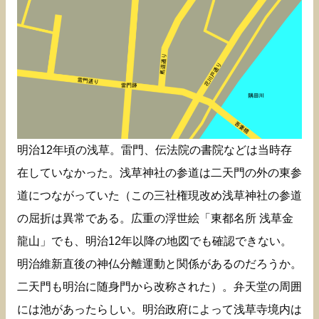
明治12年頃の浅草。雷門、伝法院の書院などは当時存
在していなかった。浅草神社の参道は二天門の外の東参
道につながっていた（この三社権現改め浅草神社の参道
の屈折は異常である。広重の浮世絵「東都名所 浅草金
龍山」でも、明治12年以降の地図でも確認できない。
明治維新直後の神仏分離運動と関係があるのだろうか。
二天門も明治に随身門から改称された）。弁天堂の周囲
には池があったらしい。明治政府によって浅草寺境内は