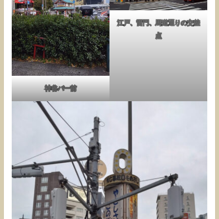
江戸、雷門、馬道通りの交差
点
神谷バー前