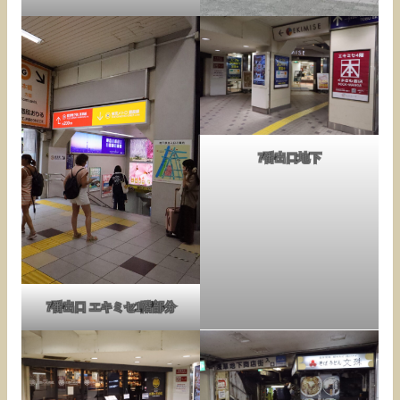
7番出口地下
7番出口 エキミセ1階部分