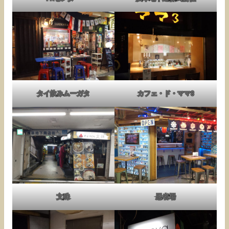
タイ飲みムーガタ
カフェ・ド・ママ3
文殊
忍者場