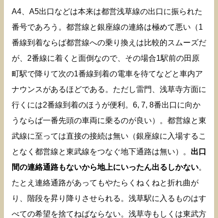
A4、A5出口などは本来は都営浅草線の出口に振られた
番号であろう。都営線と銀座線の連絡は極めて悪い（1
番線到着ならば都営線への乗り換えは比較的スムーズだ
が、2番線に着くと面倒なので、その場合1駅前の田原
町駅で降りて次の1番線到着の電車を待てなどと車内ア
ナウンスがあるほどである。ただし雷門、浅草寺方面に
行くには2番線到着のほうが便利。6, 7, 8番出口に向か
うならば一番先頭の車両に乗るのが良い）。都営線と東
武線に至っては直接の接続は無い（銀座線に入場するこ
となく都営線と東武線をつなぐ地下通路は無い）。
出口
間の連絡通路もないから地上にいったん出るしかない
。
たとえ連絡通路があってもやたらくねくねと折れ曲が
り、階段を昇り降りさせられる。浅草駅に入るものはす
べての希望を捨てねばならない。浅草寺もしくは東武方