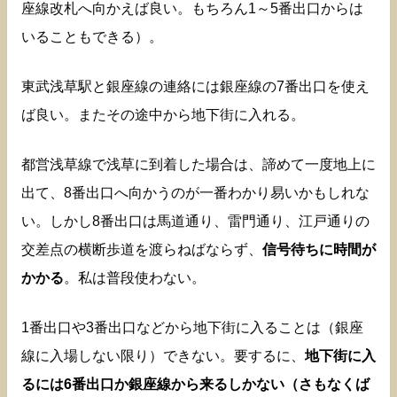
座線改札へ向かえば良い。もちろん1～5番出口からは
いることもできる）。
東武浅草駅と銀座線の連絡には銀座線の7番出口を使え
ば良い。またその途中から地下街に入れる。
都営浅草線で浅草に到着した場合は、諦めて一度地上に
出て、8番出口へ向かうのが一番わかり易いかもしれな
い。しかし8番出口は馬道通り、雷門通り、江戸通りの
交差点の横断歩道を渡らねばならず、
信号待ちに時間が
かかる
。私は普段使わない。
1番出口や3番出口などから地下街に入ることは（銀座
線に入場しない限り）できない。要するに、
地下街に入
るには6番出口か銀座線から来るしかない（さもなくば