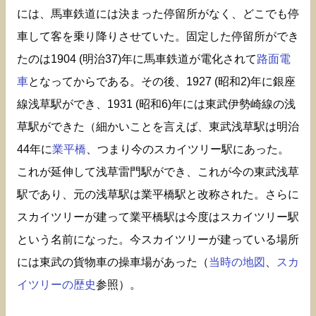
には、馬車鉄道には決まった停留所がなく、どこでも停
車して客を乗り降りさせていた。固定した停留所ができ
たのは1904 (明治37)年に馬車鉄道が電化されて
路面電
車
となってからである。その後、1927 (昭和2)年に銀座
線浅草駅ができ、1931 (昭和6)年には東武伊勢崎線の浅
草駅ができた（細かいことを言えば、東武浅草駅は明治
44年に
業平橋
、つまり今のスカイツリー駅にあった。
これが延伸して浅草雷門駅ができ、これが今の東武浅草
駅であり、元の浅草駅は業平橋駅と改称された。さらに
スカイツリーが建って業平橋駅は今度はスカイツリー駅
という名前になった。今スカイツリーが建っている場所
には東武の貨物車の操車場があった（
当時の地図
、
スカ
イツリーの歴史
参照）。