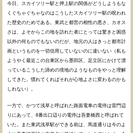
今日、スカイツリー駅と押上駅の関係がどうしようもな
くぐちゃぐちゃなのはこうしたスカイツリー駅の呪われ
た歴史のためである。東武と都営の相性の悪さ、カオス
さは、よそからこの地を訪れた者にとっては驚きと困惑
以外の何ものでもないのだが、地元の人はきっと都市計
画というものを一切信用していないのに違いない（私も
ようやく最近この台東区から墨田区、足立区にかけて漂
っているこうした諦めの境地のようなものをやっと理解
してきた。慣れてくればそれが心地よさに変わるのかも
しれない）。
一方で、かつて浅草と呼ばれた路面電車の電停は雷門辺
りにあって、8番出口辺りの電停は吾妻橋西と呼ばれて
いた。また東武浅草駅ができる前は、馬道通りは今のよ