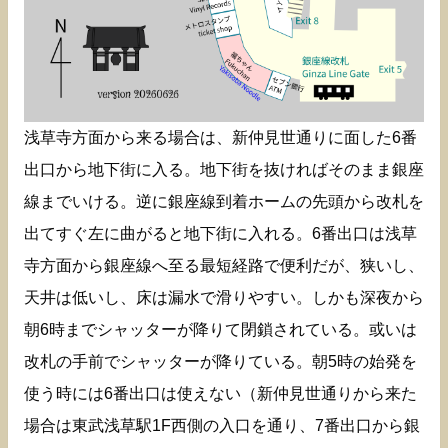
浅草寺方面から来る場合は、新仲見世通りに面した6番
出口から地下街に入る。地下街を抜ければそのまま銀座
線までいける。逆に銀座線到着ホームの先頭から改札を
出てすぐ左に曲がると地下街に入れる。6番出口は浅草
寺方面から銀座線へ至る最短経路で便利だが、狭いし、
天井は低いし、床は漏水で滑りやすい。しかも深夜から
朝6時までシャッターが降りて閉鎖されている。或いは
改札の手前でシャッターが降りている。朝5時の始発を
使う時には6番出口は使えない（新仲見世通りから来た
場合は東武浅草駅1F西側の入口を通り、7番出口から銀