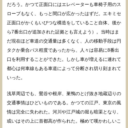
だろう。かつて正面口にはエレベーターも車椅子用のス
ロープもなく、もっと間口が広かったはずだ。エキミセ
正面口がかくもいびつな構造をしていること自体、後か
ら7番出口が追加された証拠とも言えよう）。当時はま
だ現在ほど車道の交通量は多くなく、人の移動手段は円
タクか乗合バス程度であったから、人々は容易に8番出
口を利用することができた。しかし車が増えるに連れて
都心は何車線もある車道によって分断され切り刻まれて
いった。
浅草周辺でも、鶯谷や根岸、巣鴨のとげ抜き地蔵辺りの
交通事情はひどいものである。かつての江戸、東京の風
情は完全に失われた。河川や江戸城の堀も暗渠となり、
或いはその上に首都高が作られた。極めて嘆かわしいこ