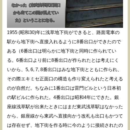
なかった（東武浅草駅正面口
から出てこの面が見えてい
た）ということになる。
1955 (昭和30)年に浅草地下街ができると、路面電車の
駅から地下街へ直接入れるように8番出口ができたので
ある（6番出口は明らかに地下街と同時に作られてい
る。6番出口より前に8番出口が作られたとは考えにく
いから、5, 6, 7, 8番出口はみな地下街とともに作られ、
その際エキミセ正面口の構造も作り変えられたと考える
のが自然だ。ちなみに1番出口は雷門ビルという日本初
の駅ビルに作られた。4番出口は昭和4年にできた。銀
座線浅草駅が出来たときにはまだ東武浅草駅はなかった
から、銀座線から東武へ直接向かう改札も出口もかつて
は存在せず、地下街を作る時に今のように接続されたの