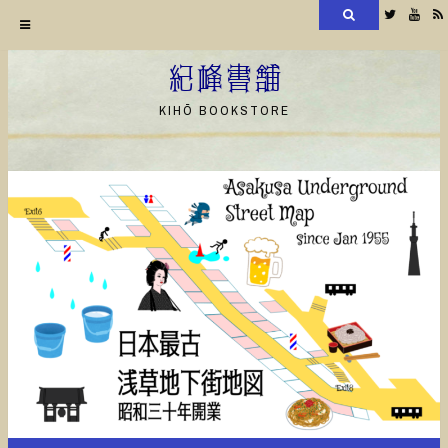
検
Twitter
YouT
索
コ
ン
紀峰書舗
テ
KIHŌ BOOKSTORE
ン
ツ
へ
ス
キ
ッ
プ