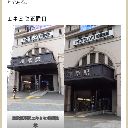
とである。
エキミセ正面口
東武浅草駅 エキミセ 松屋浅
草