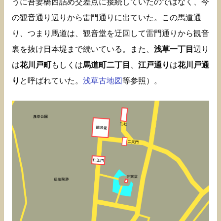
うに吾妻橋西詰め交差点に接続していたのではなく、今
の観音通り辺りから雷門通りに出ていた。この馬道通
り、つまり馬道は、観音堂を迂回して雷門通りから観音
裏を抜け日本堤まで続いている。また、
浅草一丁目
辺り
は
花川戸町
もしくは
馬道町二丁目
、
江戸通り
は
花川戸通
り
と呼ばれていた。
浅草古地図
等参照）。