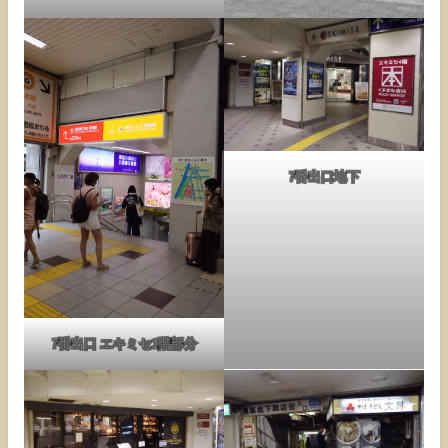
7番出口地下
7番出口 エキミセ1階部分