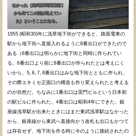
なかった（東武浅草駅正面口
から出てこの面が見えてい
た）ということになる。
1955 (昭和30)年に浅草地下街ができると、路面電車の
駅から地下街へ直接入れるように8番出口ができたので
ある（6番出口は明らかに地下街と同時に作られてい
る。6番出口より前に8番出口が作られたとは考えにく
いから、5, 6, 7, 8番出口はみな地下街とともに作られ、
その際エキミセ正面口の構造も作り変えられたと考える
のが自然だ。ちなみに1番出口は雷門ビルという日本初
の駅ビルに作られた。4番出口は昭和4年にできた。銀
座線浅草駅が出来たときにはまだ東武浅草駅はなかった
から、銀座線から東武へ直接向かう改札も出口もかつて
は存在せず、地下街を作る時に今のように接続されたの