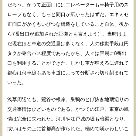
だろう。かつて正面口にはエレベーターも車椅子用のス
ロープもなく、もっと間口が広かったはずだ。エキミセ
正面口がかくもいびつな構造をしていること自体、後か
ら7番出口が追加された証拠とも言えよう）。当時はま
だ現在ほど車道の交通量は多くなく、人の移動手段は円
タクか乗合バス程度であったから、人々は容易に8番出
口を利用することができた。しかし車が増えるに連れて
都心は何車線もある車道によって分断され切り刻まれて
いった。
浅草周辺でも、鶯谷や根岸、巣鴨のとげ抜き地蔵辺りの
交通事情はひどいものである。かつての江戸、東京の風
情は完全に失われた。河川や江戸城の堀も暗渠となり、
或いはその上に首都高が作られた。極めて嘆かわしいこ