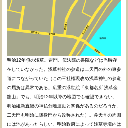
明治12年頃の浅草。雷門、伝法院の書院などは当時存
在していなかった。浅草神社の参道は二天門の外の東参
道につながっていた（この三社権現改め浅草神社の参道
の屈折は異常である。広重の浮世絵「東都名所 浅草金
龍山」でも、明治12年以降の地図でも確認できない。
明治維新直後の神仏分離運動と関係があるのだろうか。
二天門も明治に随身門から改称された）。弁天堂の周囲
には池があったらしい。明治政府によって浅草寺境内は