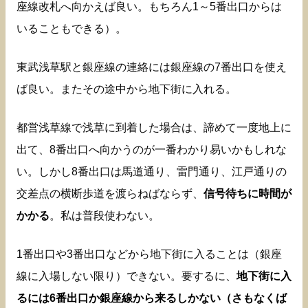
座線改札へ向かえば良い。もちろん1～5番出口からは
いることもできる）。
東武浅草駅と銀座線の連絡には銀座線の7番出口を使え
ば良い。またその途中から地下街に入れる。
都営浅草線で浅草に到着した場合は、諦めて一度地上に
出て、8番出口へ向かうのが一番わかり易いかもしれな
い。しかし8番出口は馬道通り、雷門通り、江戸通りの
交差点の横断歩道を渡らねばならず、
信号待ちに時間が
かかる
。私は普段使わない。
1番出口や3番出口などから地下街に入ることは（銀座
線に入場しない限り）できない。要するに、
地下街に入
るには6番出口か銀座線から来るしかない（さもなくば