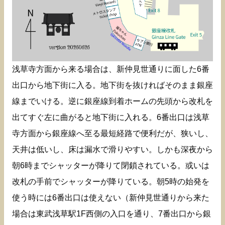
浅草寺方面から来る場合は、新仲見世通りに面した6番
出口から地下街に入る。地下街を抜ければそのまま銀座
線までいける。逆に銀座線到着ホームの先頭から改札を
出てすぐ左に曲がると地下街に入れる。6番出口は浅草
寺方面から銀座線へ至る最短経路で便利だが、狭いし、
天井は低いし、床は漏水で滑りやすい。しかも深夜から
朝6時までシャッターが降りて閉鎖されている。或いは
改札の手前でシャッターが降りている。朝5時の始発を
使う時には6番出口は使えない（新仲見世通りから来た
場合は東武浅草駅1F西側の入口を通り、7番出口から銀