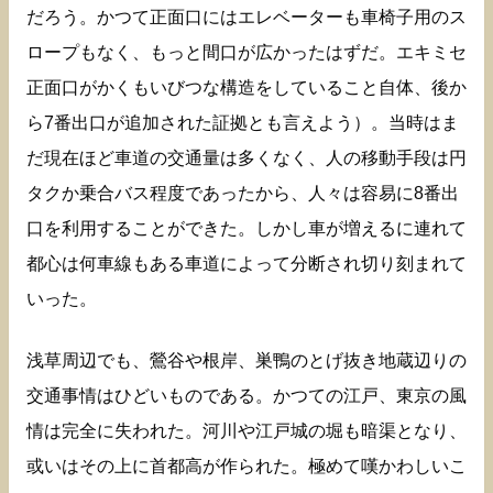
だろう。かつて正面口にはエレベーターも車椅子用のス
ロープもなく、もっと間口が広かったはずだ。エキミセ
正面口がかくもいびつな構造をしていること自体、後か
ら7番出口が追加された証拠とも言えよう）。当時はま
だ現在ほど車道の交通量は多くなく、人の移動手段は円
タクか乗合バス程度であったから、人々は容易に8番出
口を利用することができた。しかし車が増えるに連れて
都心は何車線もある車道によって分断され切り刻まれて
いった。
浅草周辺でも、鶯谷や根岸、巣鴨のとげ抜き地蔵辺りの
交通事情はひどいものである。かつての江戸、東京の風
情は完全に失われた。河川や江戸城の堀も暗渠となり、
或いはその上に首都高が作られた。極めて嘆かわしいこ