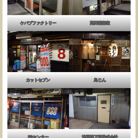
ケバブファクトリー
高田理容室
カットセブン
鳥じん
PRセンター
浅草地下道株式会社