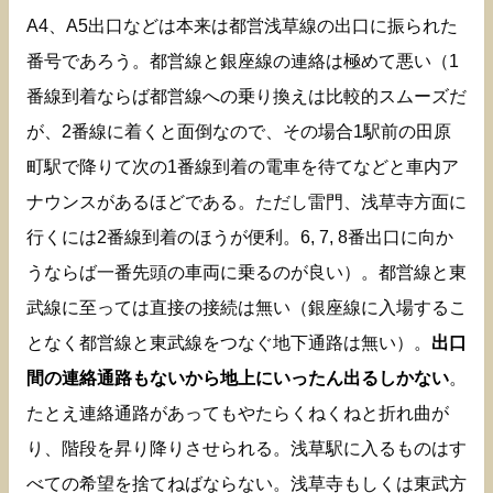
A4、A5出口などは本来は都営浅草線の出口に振られた
番号であろう。都営線と銀座線の連絡は極めて悪い（1
番線到着ならば都営線への乗り換えは比較的スムーズだ
が、2番線に着くと面倒なので、その場合1駅前の田原
町駅で降りて次の1番線到着の電車を待てなどと車内ア
ナウンスがあるほどである。ただし雷門、浅草寺方面に
行くには2番線到着のほうが便利。6, 7, 8番出口に向か
うならば一番先頭の車両に乗るのが良い）。都営線と東
武線に至っては直接の接続は無い（銀座線に入場するこ
となく都営線と東武線をつなぐ地下通路は無い）。
出口
間の連絡通路もないから地上にいったん出るしかない
。
たとえ連絡通路があってもやたらくねくねと折れ曲が
り、階段を昇り降りさせられる。浅草駅に入るものはす
べての希望を捨てねばならない。浅草寺もしくは東武方