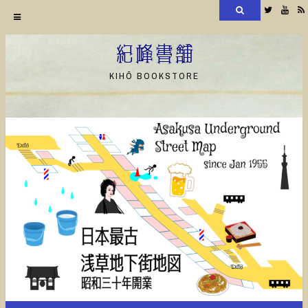
検
Twitter
YouT
索
コ
ン
紀峰書舗
テ
KIHŌ BOOKSTORE
ン
ツ
へ
ス
キ
ッ
プ