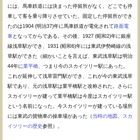
には、馬車鉄道には決まった停留所がなく、どこでも停
車して客を乗り降りさせていた。固定した停留所ができ
たのは1904 (明治37)年に馬車鉄道が電化されて
路面電
車
となってからである。その後、1927 (昭和2)年に銀座
線浅草駅ができ、1931 (昭和6)年には東武伊勢崎線の浅
草駅ができた（細かいことを言えば、東武浅草駅は明治
44年に
業平橋
、つまり今のスカイツリー駅にあった。
これが延伸して浅草雷門駅ができ、これが今の東武浅草
駅であり、元の浅草駅は業平橋駅と改称された。さらに
スカイツリーが建って業平橋駅は今度はスカイツリー駅
という名前になった。今スカイツリーが建っている場所
には東武の貨物車の操車場があった（
当時の地図
、
スカ
イツリーの歴史
参照）。