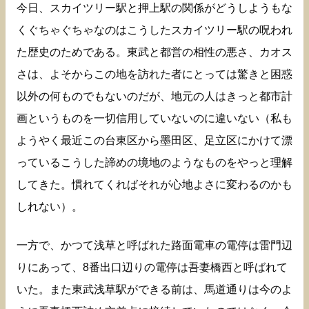
今日、スカイツリー駅と押上駅の関係がどうしようもな
くぐちゃぐちゃなのはこうしたスカイツリー駅の呪われ
た歴史のためである。東武と都営の相性の悪さ、カオス
さは、よそからこの地を訪れた者にとっては驚きと困惑
以外の何ものでもないのだが、地元の人はきっと都市計
画というものを一切信用していないのに違いない（私も
ようやく最近この台東区から墨田区、足立区にかけて漂
っているこうした諦めの境地のようなものをやっと理解
してきた。慣れてくればそれが心地よさに変わるのかも
しれない）。
一方で、かつて浅草と呼ばれた路面電車の電停は雷門辺
りにあって、8番出口辺りの電停は吾妻橋西と呼ばれて
いた。また東武浅草駅ができる前は、馬道通りは今のよ