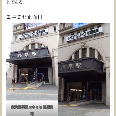
とである。
エキミセ正面口
東武浅草駅 エキミセ 松屋浅
草