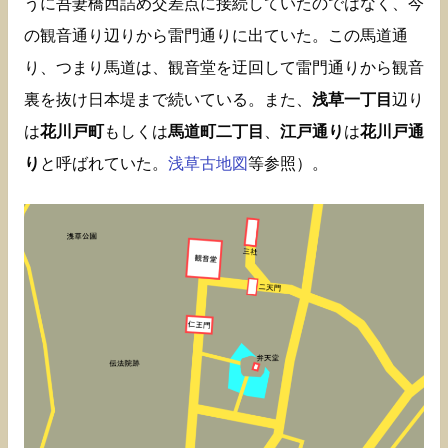
うに吾妻橋西詰め交差点に接続していたのではなく、今
の観音通り辺りから雷門通りに出ていた。この馬道通
り、つまり馬道は、観音堂を迂回して雷門通りから観音
裏を抜け日本堤まで続いている。また、
浅草一丁目
辺り
は
花川戸町
もしくは
馬道町二丁目
、
江戸通り
は
花川戸通
り
と呼ばれていた。
浅草古地図
等参照）。