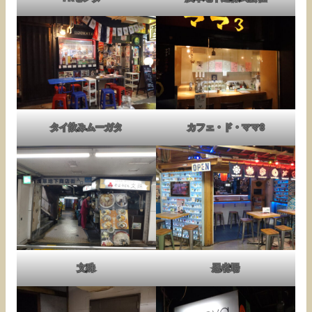
タイ飲みムーガタ
カフェ・ド・ママ3
文殊
忍者場