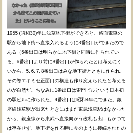
なかった（東武浅草駅正面口
から出てこの面が見えてい
た）ということになる。
1955 (昭和30)年に浅草地下街ができると、路面電車の
駅から地下街へ直接入れるように8番出口ができたので
ある（6番出口は明らかに地下街と同時に作られてい
る。6番出口より前に8番出口が作られたとは考えにく
いから、5, 6, 7, 8番出口はみな地下街とともに作られ、
その際エキミセ正面口の構造も作り変えられたと考える
のが自然だ。ちなみに1番出口は雷門ビルという日本初
の駅ビルに作られた。4番出口は昭和4年にできた。銀
座線浅草駅が出来たときにはまだ東武浅草駅はなかった
から、銀座線から東武へ直接向かう改札も出口もかつて
は存在せず、地下街を作る時に今のように接続されたの