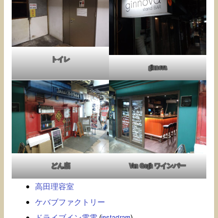
トイレ
ginnova
どん底
Van Gogh ワインバー
高田理容室
ケバブファクトリー
ドライブイン電電
(
instagram
)