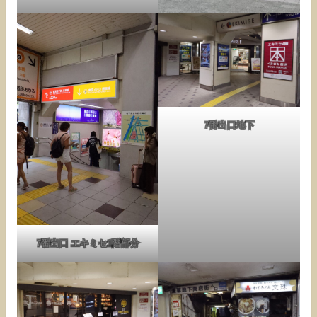
7番出口地下
7番出口 エキミセ1階部分