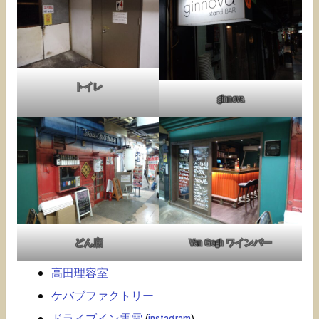
トイレ
ginnova
どん底
Van Gogh ワインバー
高田理容室
ケバブファクトリー
ドライブイン電電
(
instagram
)