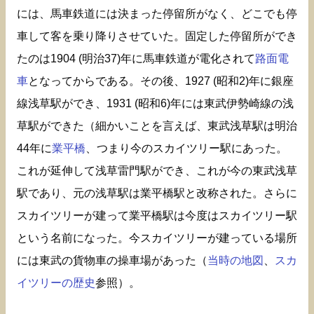
には、馬車鉄道には決まった停留所がなく、どこでも停
車して客を乗り降りさせていた。固定した停留所ができ
たのは1904 (明治37)年に馬車鉄道が電化されて
路面電
車
となってからである。その後、1927 (昭和2)年に銀座
線浅草駅ができ、1931 (昭和6)年には東武伊勢崎線の浅
草駅ができた（細かいことを言えば、東武浅草駅は明治
44年に
業平橋
、つまり今のスカイツリー駅にあった。
これが延伸して浅草雷門駅ができ、これが今の東武浅草
駅であり、元の浅草駅は業平橋駅と改称された。さらに
スカイツリーが建って業平橋駅は今度はスカイツリー駅
という名前になった。今スカイツリーが建っている場所
には東武の貨物車の操車場があった（
当時の地図
、
スカ
イツリーの歴史
参照）。