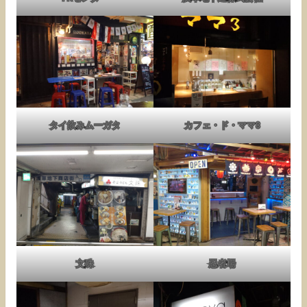
タイ飲みムーガタ
カフェ・ド・ママ3
文殊
忍者場