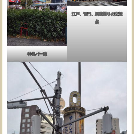
江戸、雷門、馬道通りの交差
点
神谷バー前