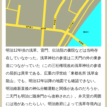
明治12年頃の浅草。雷門、伝法院の書院などは当時存
在していなかった。浅草神社の参道は二天門の外の東参
道につながっていた（この三社権現改め浅草神社の参道
の屈折は異常である。広重の浮世絵「東都名所 浅草金
龍山」でも、明治12年以降の地図でも確認できない。
明治維新直後の神仏分離運動と関係があるのだろうか。
二天門も明治に随身門から改称された）。弁天堂の周囲
には池があったらしい。明治政府によって浅草寺境内は