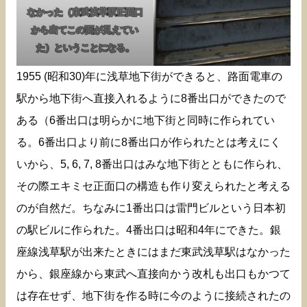
なかった（東武浅草駅正面口
から出てこの面が見えてい
た）ということになる。
1955 (昭和30)年に浅草地下街ができると、路面電車の
駅から地下街へ直接入れるように8番出口ができたので
ある（6番出口は明らかに地下街と同時に作られてい
る。6番出口より前に8番出口が作られたとは考えにく
いから、5, 6, 7, 8番出口はみな地下街とともに作られ、
その際エキミセ正面口の構造も作り変えられたと考える
のが自然だ。ちなみに1番出口は雷門ビルという日本初
の駅ビルに作られた。4番出口は昭和4年にできた。銀
座線浅草駅が出来たときにはまだ東武浅草駅はなかった
から、銀座線から東武へ直接向かう改札も出口もかつて
は存在せず、地下街を作る時に今のように接続されたの