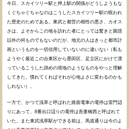
今日、スカイツリー駅と押上駅の関係がどうしようもな
くぐちゃぐちゃなのはこうしたスカイツリー駅の呪われ
た歴史のためである。東武と都営の相性の悪さ、カオス
さは、よそからこの地を訪れた者にとっては驚きと困惑
以外の何ものでもないのだが、地元の人はきっと都市計
画というものを一切信用していないのに違いない（私も
ようやく最近この台東区から墨田区、足立区にかけて漂
っているこうした諦めの境地のようなものをやっと理解
してきた。慣れてくればそれが心地よさに変わるのかも
しれない）。
一方で、かつて浅草と呼ばれた路面電車の電停は雷門辺
りにあって、8番出口辺りの電停は吾妻橋西と呼ばれて
いた。また東武浅草駅ができる前は、馬道通りは今のよ