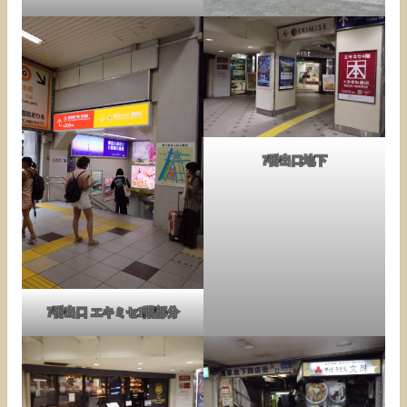
7番出口地下
7番出口 エキミセ1階部分