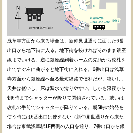
浅草寺方面から来る場合は、新仲見世通りに面した6番
出口から地下街に入る。地下街を抜ければそのまま銀座
線までいける。逆に銀座線到着ホームの先頭から改札を
出てすぐ左に曲がると地下街に入れる。6番出口は浅草
寺方面から銀座線へ至る最短経路で便利だが、狭いし、
天井は低いし、床は漏水で滑りやすい。しかも深夜から
朝6時までシャッターが降りて閉鎖されている。或いは
改札の手前でシャッターが降りている。朝5時の始発を
使う時には6番出口は使えない（新仲見世通りから来た
場合は東武浅草駅1F西側の入口を通り、7番出口から銀