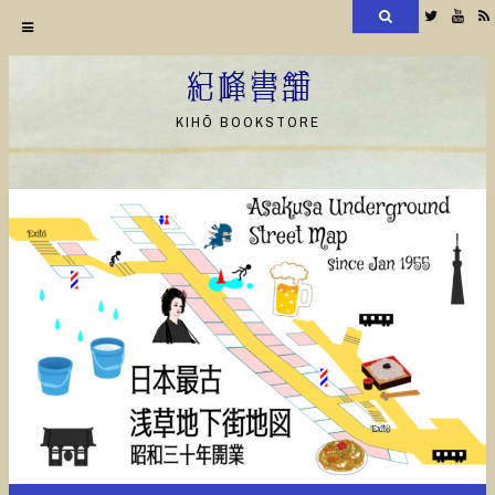
検
Twitter
YouT
索
コ
ン
紀峰書舗
テ
KIHŌ BOOKSTORE
ン
ツ
へ
ス
キ
ッ
プ