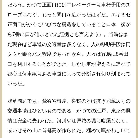
だろう。かつて正面口にはエレベーターも車椅子用のス
ロープもなく、もっと間口が広かったはずだ。エキミセ
正面口がかくもいびつな構造をしていること自体、後か
ら7番出口が追加された証拠とも言えよう）。当時はま
だ現在ほど車道の交通量は多くなく、人の移動手段は円
タクか乗合バス程度であったから、人々は容易に8番出
口を利用することができた。しかし車が増えるに連れて
都心は何車線もある車道によって分断され切り刻まれて
いった。
浅草周辺でも、鶯谷や根岸、巣鴨のとげ抜き地蔵辺りの
交通事情はひどいものである。かつての江戸、東京の風
情は完全に失われた。河川や江戸城の堀も暗渠となり、
或いはその上に首都高が作られた。極めて嘆かわしいこ