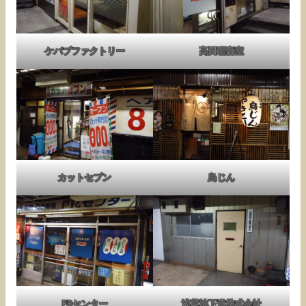
ケバブファクトリー
高田理容室
カットセブン
鳥じん
PRセンター
浅草地下道株式会社