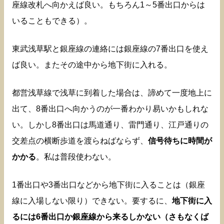
座線改札へ向かえば良い。もちろん1～5番出口からは
いることもできる）。
東武浅草駅と銀座線の連絡には銀座線の7番出口を使え
ば良い。またその途中から地下街に入れる。
都営浅草線で浅草に到着した場合は、諦めて一度地上に
出て、8番出口へ向かうのが一番わかり易いかもしれな
い。しかし8番出口は馬道通り、雷門通り、江戸通りの
交差点の横断歩道を渡らねばならず、
信号待ちに時間が
かかる
。私は普段使わない。
1番出口や3番出口などから地下街に入ることは（銀座
線に入場しない限り）できない。要するに、
地下街に入
るには6番出口か銀座線から来るしかない（さもなくば