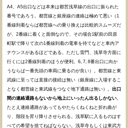
A4、A5出口などは本来は都営浅草線の出口に振られた
番号であろう。都営線と銀座線の連絡は極めて悪い（1
番線到着ならば都営線への乗り換えは比較的スムーズだ
が、2番線に着くと面倒なので、その場合1駅前の田原
町駅で降りて次の1番線到着の電車を待てなどと車内ア
ナウンスがあるほどである。ただし雷門、浅草寺方面に
行くには2番線到着のほうが便利。6, 7, 8番出口に向か
うならば一番先頭の車両に乗るのが良い）。都営線と東
武線に至っては直接の接続は無い（銀座線に入場するこ
となく都営線と東武線をつなぐ地下通路は無い）。
出口
間の連絡通路もないから地上にいったん出るしかない
。
たとえ連絡通路があってもやたらくねくねと折れ曲が
り、階段を昇り降りさせられる。浅草駅に入るものはす
べての希望を捨てねばならない。浅草寺もしくは東武方