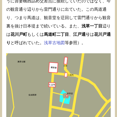
うに吾妻橋西詰め交差点に接続していたのではなく、今
の観音通り辺りから雷門通りに出ていた。この馬道通
り、つまり馬道は、観音堂を迂回して雷門通りから観音
裏を抜け日本堤まで続いている。また、
浅草一丁目
辺り
は
花川戸町
もしくは
馬道町二丁目
、
江戸通り
は
花川戸通
り
と呼ばれていた。
浅草古地図
等参照）。