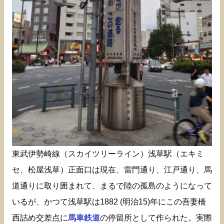
東武伊勢崎線（スカイツリーライン）浅草駅（エキミ
セ、松屋浅草）正面口は現在、雷門通り、江戸通り、馬
道通りに取り囲まれて、まるで陸の孤島のようになって
いるが、かつて浅草駅は1882 (明治15)年にこの吾妻橋
西詰め交差点に
馬車鉄道
の停留所として作られた。実際