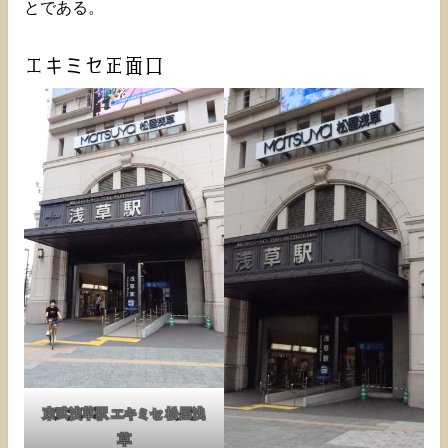
とである。
エキミセ正面口
東武浅草駅 エキミセ 松屋浅
草