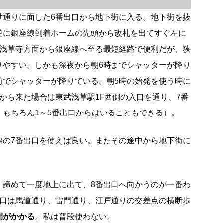
世通りに面した6番出口から地下街に入る。地下街を抜
逆に銀座線到着ホームの先頭から改札を出てすぐ左に
は浅草寺方面から銀座線へ至る最短経路で便利だが、狭
りやすい。しかも深夜から朝6時までシャッターが降り
前でシャッターが降りている。朝5時の始発を使う時に
から来た場合は東武浅草駅1F西側の入口を通り、7番
。もちろん1～5番出口からはいることもできる）。
線の7番出口を使えば良い。またその途中から地下街に
、諦めて一度地上に出て、8番出口へ向かうのが一番わ
出口は馬道通り、雷門通り、江戸通りの交差点の横断歩
間がかかる
。私は普段使わない。