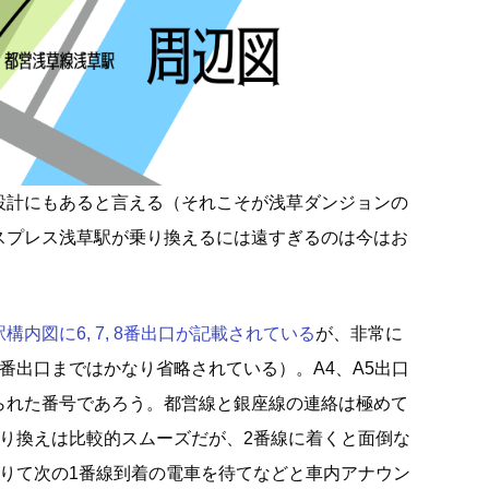
設計にもあると言える（それこそが浅草ダンジョンの
スプレス浅草駅が乗り換えるには遠すぎるのは今はお
内図に6, 7, 8番出口が記載されている
が、非常に
番出口まではかなり省略されている）。A4、A5出口
られた番号であろう。都営線と銀座線の連絡は極めて
乗り換えは比較的スムーズだが、2番線に着くと面倒な
降りて次の1番線到着の電車を待てなどと車内アナウン