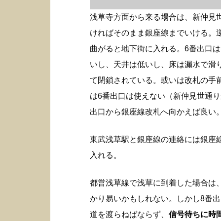
浅草寺方面から来る場合は、新仲見
ければそのまま銀座線までいける。
曲がると地下街に入れる。6番出口
いし、天井は低いし、床は漏水で滑
て閉鎖されている。或いは改札の手
は6番出口は使えない（新仲見世通り
出口から銀座線改札へ向かえば良い
東武浅草駅と銀座線の連絡には銀座
入れる。
都営浅草線で浅草に到着した場合は
かり易いかもしれない。しかし8番
道を渡らねばならず、
信号待ちに時