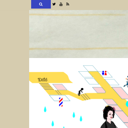
検
Twitter
YouTube
RSS
索
コ
ン
テ
ン
ツ
へ
ス
キ
ッ
プ