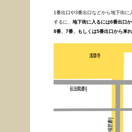
1番出口や3番出口などから地下街
するに、
地下街に入るには6番出口
8番、7番、もしくは5番出口から来