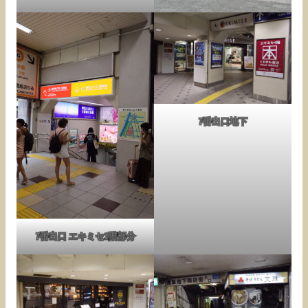
7番出口地下
7番出口 エキミセ1階部分