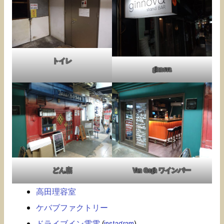
トイレ
ginnova
どん底
Van Gogh ワインバー
高田理容室
ケバブファクトリー
ドライブイン電電
(
instagram
)