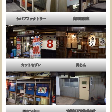
ケバブファクトリー
高田理容室
カットセブン
鳥じん
PRセンター
浅草地下道株式会社