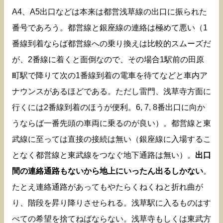
A4、A5出口などは本来は都営浅草線の出口に振られた
番号であろう。都営線と銀座線の連絡は極めて悪い（1
番線到着ならば都営線への乗り換えは比較的スムーズだ
が、2番線に着くと面倒なので、その場合1駅前の田原
町駅で降りて次の1番線到着の電車を待てなどと車内ア
ナウンスがあるほどである。ただし雷門、浅草寺方面に
行くには2番線到着のほうが便利。6, 7, 8番出口に向か
うならば一番先頭の車両に乗るのが良い）。都営線と東
武線に至っては直接の接続は無い（銀座線に入場するこ
となく都営線と東武線をつなぐ地下通路は無い）。
出口
間の連絡通路もないから地上にいったん出るしかない
。
たとえ連絡通路があってもやたらくねくねと折れ曲が
り、階段を昇り降りさせられる。浅草駅に入るものはす
べての希望を捨てねばならない。浅草寺もしくは東武方