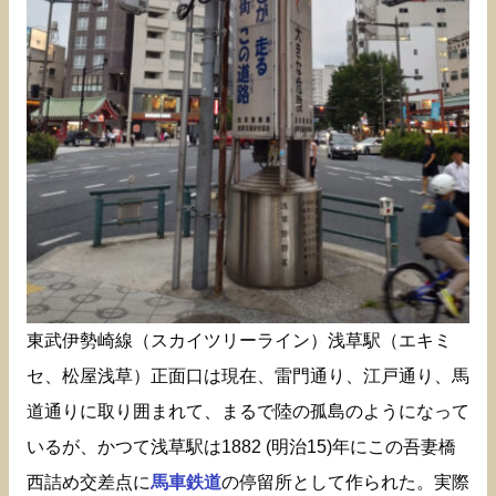
東武伊勢崎線（スカイツリーライン）浅草駅（エキミ
セ、松屋浅草）正面口は現在、雷門通り、江戸通り、馬
道通りに取り囲まれて、まるで陸の孤島のようになって
いるが、かつて浅草駅は1882 (明治15)年にこの吾妻橋
西詰め交差点に
馬車鉄道
の停留所として作られた。実際