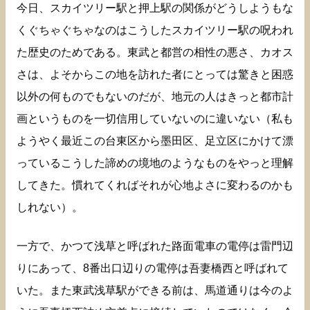
今日、スカイツリー駅と押上駅の関係がどうしようもな
くぐちゃぐちゃなのはこうしたスカイツリー駅の呪われ
た歴史のためである。東武と都営の相性の悪さ、カオス
さは、よそからこの地を訪れた者にとっては驚きと困惑
以外の何ものでもないのだが、地元の人はきっと都市計
画というものを一切信用していないのに違いない（私も
ようやく最近この台東区から墨田区、足立区にかけて漂
っているこうした諦めの境地のようなものをやっと理解
してきた。慣れてくればそれが心地よさに変わるのかも
しれない）。
一方で、かつて浅草と呼ばれた路面電車の電停は雷門辺
りにあって、8番出口辺りの電停は吾妻橋西と呼ばれて
いた。また東武浅草駅ができる前は、馬道通りは今のよ