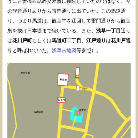
うに吾妻橋西詰め交差点に接続していたのではなく、今
の観音通り辺りから雷門通りに出ていた。この馬道通
り、つまり馬道は、観音堂を迂回して雷門通りから観音
裏を抜け日本堤まで続いている。また、
浅草一丁目
辺り
は
花川戸町
もしくは
馬道町二丁目
、
江戸通り
は
花川戸通
り
と呼ばれていた。
浅草古地図
等参照）。