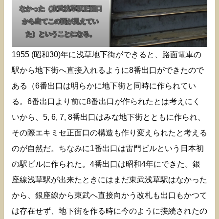
なかった（東武浅草駅正面口
から出てこの面が見えてい
た）ということになる。
1955 (昭和30)年に浅草地下街ができると、路面電車の
駅から地下街へ直接入れるように8番出口ができたので
ある（6番出口は明らかに地下街と同時に作られてい
る。6番出口より前に8番出口が作られたとは考えにく
いから、5, 6, 7, 8番出口はみな地下街とともに作られ、
その際エキミセ正面口の構造も作り変えられたと考える
のが自然だ。ちなみに1番出口は雷門ビルという日本初
の駅ビルに作られた。4番出口は昭和4年にできた。銀
座線浅草駅が出来たときにはまだ東武浅草駅はなかった
から、銀座線から東武へ直接向かう改札も出口もかつて
は存在せず、地下街を作る時に今のように接続されたの