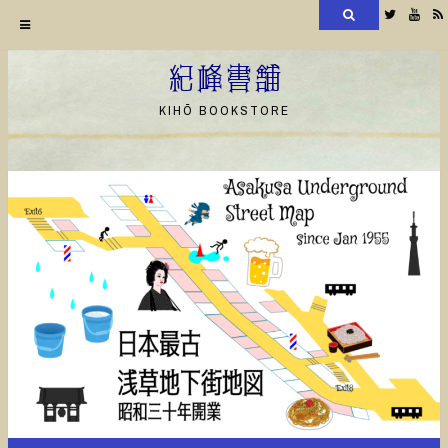
検
Twitter
YouT
索
コ
ン
紀峰書舗
テ
KIHŌ BOOKSTORE
ン
ツ
へ
ス
キ
ッ
プ