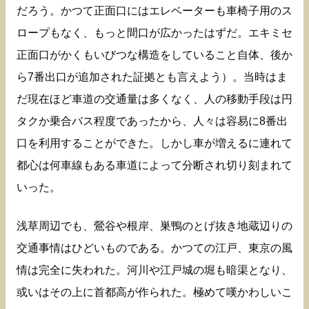
だろう。かつて正面口にはエレベーターも車椅子用のス
ロープもなく、もっと間口が広かったはずだ。エキミセ
正面口がかくもいびつな構造をしていること自体、後か
ら7番出口が追加された証拠とも言えよう）。当時はま
だ現在ほど車道の交通量は多くなく、人の移動手段は円
タクか乗合バス程度であったから、人々は容易に8番出
口を利用することができた。しかし車が増えるに連れて
都心は何車線もある車道によって分断され切り刻まれて
いった。
浅草周辺でも、鶯谷や根岸、巣鴨のとげ抜き地蔵辺りの
交通事情はひどいものである。かつての江戸、東京の風
情は完全に失われた。河川や江戸城の堀も暗渠となり、
或いはその上に首都高が作られた。極めて嘆かわしいこ