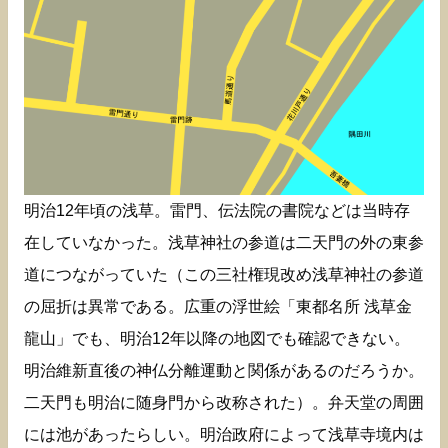
明治12年頃の浅草。雷門、伝法院の書院などは当時存
在していなかった。浅草神社の参道は二天門の外の東参
道につながっていた（この三社権現改め浅草神社の参道
の屈折は異常である。広重の浮世絵「東都名所 浅草金
龍山」でも、明治12年以降の地図でも確認できない。
明治維新直後の神仏分離運動と関係があるのだろうか。
二天門も明治に随身門から改称された）。弁天堂の周囲
には池があったらしい。明治政府によって浅草寺境内は