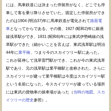
には、馬車鉄道には決まった停留所がなく、どこでも停
車して客を乗り降りさせていた。固定した停留所ができ
たのは1904 (明治37)年に馬車鉄道が電化されて
路面電
車
となってからである。その後、1927 (昭和2)年に銀座
線浅草駅ができ、1931 (昭和6)年には東武伊勢崎線の浅
草駅ができた（細かいことを言えば、東武浅草駅は明治
44年に
業平橋
、つまり今のスカイツリー駅にあった。
これが延伸して浅草雷門駅ができ、これが今の東武浅草
駅であり、元の浅草駅は業平橋駅と改称された。さらに
スカイツリーが建って業平橋駅は今度はスカイツリー駅
という名前になった。今スカイツリーが建っている場所
には東武の貨物車の操車場があった（
当時の地図
、
スカ
イツリーの歴史
参照）。