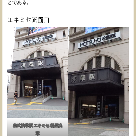
とである。
エキミセ正面口
東武浅草駅 エキミセ 松屋浅
草