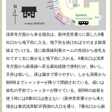
浅草寺方面から来る場合は、新仲見世通りに面した6番
出口から地下街に入る。地下街を抜ければそのまま銀座
線までいける。逆に銀座線到着ホームの先頭から改札を
出てすぐ左に曲がると地下街に入れる。6番出口は浅草
寺方面から銀座線へ至る最短経路で便利だが、狭いし、
天井は低いし、床は漏水で滑りやすい。しかも深夜から
朝6時までシャッターが降りて閉鎖されている。或いは
改札の手前でシャッターが降りている。朝5時の始発を
使う時には6番出口は使えない（新仲見世通りから来た
場合は東武浅草駅1F西側の入口を通り、7番出口から銀