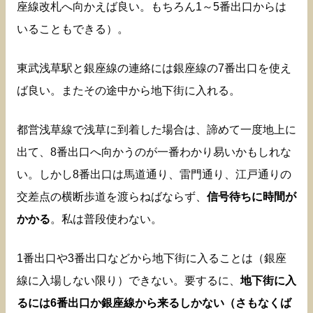
座線改札へ向かえば良い。もちろん1～5番出口からは
いることもできる）。
東武浅草駅と銀座線の連絡には銀座線の7番出口を使え
ば良い。またその途中から地下街に入れる。
都営浅草線で浅草に到着した場合は、諦めて一度地上に
出て、8番出口へ向かうのが一番わかり易いかもしれな
い。しかし8番出口は馬道通り、雷門通り、江戸通りの
交差点の横断歩道を渡らねばならず、
信号待ちに時間が
かかる
。私は普段使わない。
1番出口や3番出口などから地下街に入ることは（銀座
線に入場しない限り）できない。要するに、
地下街に入
るには6番出口か銀座線から来るしかない（さもなくば