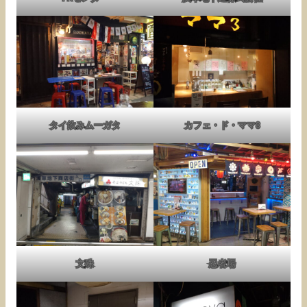
タイ飲みムーガタ
カフェ・ド・ママ3
文殊
忍者場