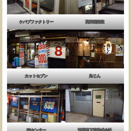
ケバブファクトリー
高田理容室
カットセブン
鳥じん
PRセンター
浅草地下道株式会社