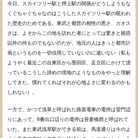
今日、スカイツリー駅と押上駅の関係がどうしようもな
くぐちゃぐちゃなのはこうしたスカイツリー駅の呪われ
た歴史のためである。東武と都営の相性の悪さ、カオス
さは、よそからこの地を訪れた者にとっては驚きと困惑
以外の何ものでもないのだが、地元の人はきっと都市計
画というものを一切信用していないのに違いない（私も
ようやく最近この台東区から墨田区、足立区にかけて漂
っているこうした諦めの境地のようなものをやっと理解
してきた。慣れてくればそれが心地よさに変わるのかも
しれない）。
一方で、かつて浅草と呼ばれた路面電車の電停は雷門辺
りにあって、8番出口辺りの電停は吾妻橋西と呼ばれて
いた。また東武浅草駅ができる前は、馬道通りは今のよ