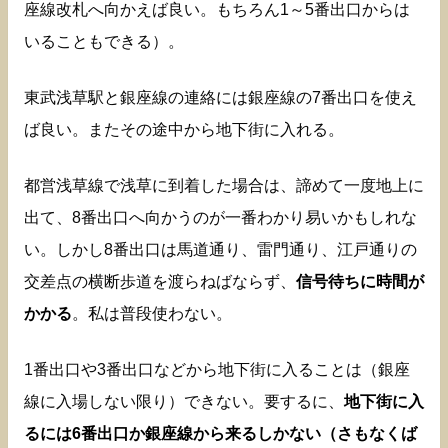
座線改札へ向かえば良い。もちろん1～5番出口からは
いることもできる）。
東武浅草駅と銀座線の連絡には銀座線の7番出口を使え
ば良い。またその途中から地下街に入れる。
都営浅草線で浅草に到着した場合は、諦めて一度地上に
出て、8番出口へ向かうのが一番わかり易いかもしれな
い。しかし8番出口は馬道通り、雷門通り、江戸通りの
交差点の横断歩道を渡らねばならず、
信号待ちに時間が
かかる
。私は普段使わない。
1番出口や3番出口などから地下街に入ることは（銀座
線に入場しない限り）できない。要するに、
地下街に入
るには6番出口か銀座線から来るしかない（さもなくば