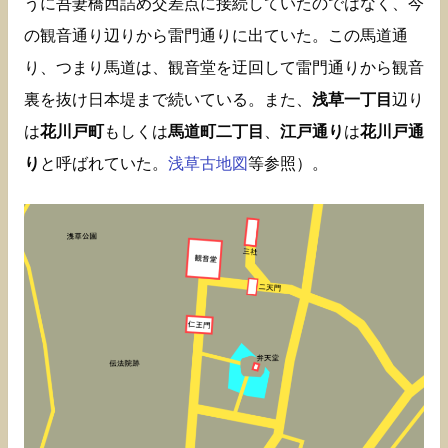
うに吾妻橋西詰め交差点に接続していたのではなく、今
の観音通り辺りから雷門通りに出ていた。この馬道通
り、つまり馬道は、観音堂を迂回して雷門通りから観音
裏を抜け日本堤まで続いている。また、
浅草一丁目
辺り
は
花川戸町
もしくは
馬道町二丁目
、
江戸通り
は
花川戸通
り
と呼ばれていた。
浅草古地図
等参照）。