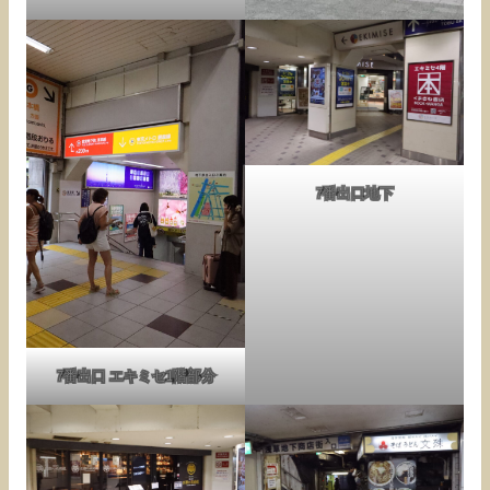
7番出口地下
7番出口 エキミセ1階部分