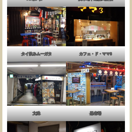
タイ飲みムーガタ
カフェ・ド・ママ3
文殊
忍者場