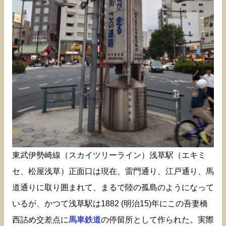
東武伊勢崎線（スカイツリーライン）浅草駅（エキミ
セ、松屋浅草）正面口は現在、雷門通り、江戸通り、馬
道通りに取り囲まれて、まるで陸の孤島のようになって
いるが、かつて浅草駅は1882 (明治15)年にこの吾妻橋
西詰め交差点に
馬車鉄道
の停留所として作られた。実際