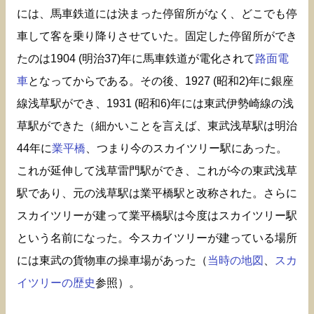
には、馬車鉄道には決まった停留所がなく、どこでも停
車して客を乗り降りさせていた。固定した停留所ができ
たのは1904 (明治37)年に馬車鉄道が電化されて
路面電
車
となってからである。その後、1927 (昭和2)年に銀座
線浅草駅ができ、1931 (昭和6)年には東武伊勢崎線の浅
草駅ができた（細かいことを言えば、東武浅草駅は明治
44年に
業平橋
、つまり今のスカイツリー駅にあった。
これが延伸して浅草雷門駅ができ、これが今の東武浅草
駅であり、元の浅草駅は業平橋駅と改称された。さらに
スカイツリーが建って業平橋駅は今度はスカイツリー駅
という名前になった。今スカイツリーが建っている場所
には東武の貨物車の操車場があった（
当時の地図
、
スカ
イツリーの歴史
参照）。