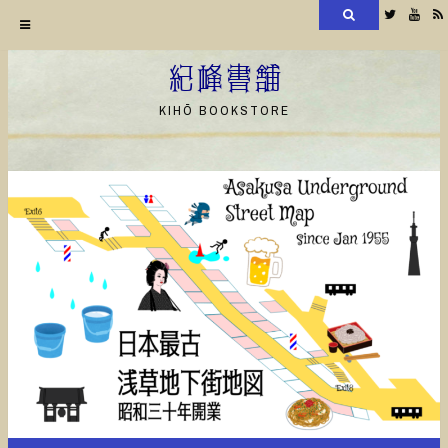
検
Twitter
YouT
索
コ
ン
紀峰書舗
テ
KIHŌ BOOKSTORE
ン
ツ
へ
ス
キ
ッ
プ