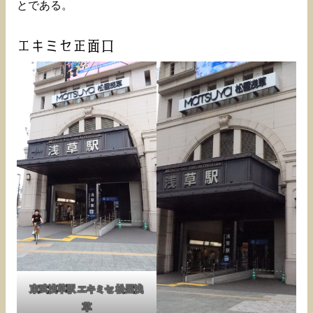
とである。
エキミセ正面口
東武浅草駅 エキミセ 松屋浅
草