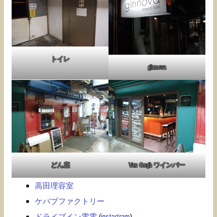
トイレ
ginnova
どん底
Van Gogh ワインバー
高田理容室
ケバブファクトリー
ドライブイン電電
(
instagram
)