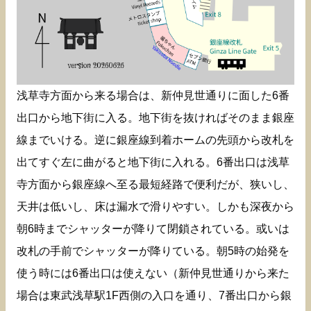
浅草寺方面から来る場合は、新仲見世通りに面した6番
出口から地下街に入る。地下街を抜ければそのまま銀座
線までいける。逆に銀座線到着ホームの先頭から改札を
出てすぐ左に曲がると地下街に入れる。6番出口は浅草
寺方面から銀座線へ至る最短経路で便利だが、狭いし、
天井は低いし、床は漏水で滑りやすい。しかも深夜から
朝6時までシャッターが降りて閉鎖されている。或いは
改札の手前でシャッターが降りている。朝5時の始発を
使う時には6番出口は使えない（新仲見世通りから来た
場合は東武浅草駅1F西側の入口を通り、7番出口から銀