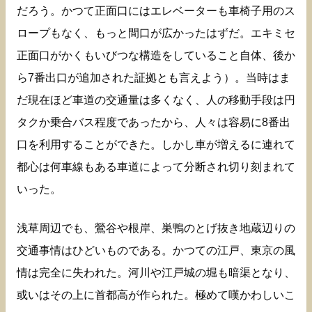
だろう。かつて正面口にはエレベーターも車椅子用のス
ロープもなく、もっと間口が広かったはずだ。エキミセ
正面口がかくもいびつな構造をしていること自体、後か
ら7番出口が追加された証拠とも言えよう）。当時はま
だ現在ほど車道の交通量は多くなく、人の移動手段は円
タクか乗合バス程度であったから、人々は容易に8番出
口を利用することができた。しかし車が増えるに連れて
都心は何車線もある車道によって分断され切り刻まれて
いった。
浅草周辺でも、鶯谷や根岸、巣鴨のとげ抜き地蔵辺りの
交通事情はひどいものである。かつての江戸、東京の風
情は完全に失われた。河川や江戸城の堀も暗渠となり、
或いはその上に首都高が作られた。極めて嘆かわしいこ