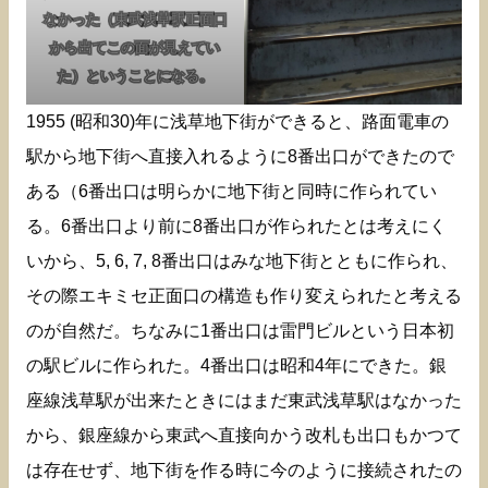
なかった（東武浅草駅正面口
から出てこの面が見えてい
た）ということになる。
1955 (昭和30)年に浅草地下街ができると、路面電車の
駅から地下街へ直接入れるように8番出口ができたので
ある（6番出口は明らかに地下街と同時に作られてい
る。6番出口より前に8番出口が作られたとは考えにく
いから、5, 6, 7, 8番出口はみな地下街とともに作られ、
その際エキミセ正面口の構造も作り変えられたと考える
のが自然だ。ちなみに1番出口は雷門ビルという日本初
の駅ビルに作られた。4番出口は昭和4年にできた。銀
座線浅草駅が出来たときにはまだ東武浅草駅はなかった
から、銀座線から東武へ直接向かう改札も出口もかつて
は存在せず、地下街を作る時に今のように接続されたの