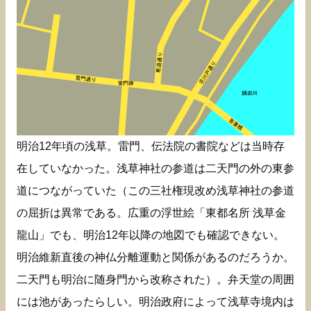
明治12年頃の浅草。雷門、伝法院の書院などは当時存
在していなかった。浅草神社の参道は二天門の外の東参
道につながっていた（この三社権現改め浅草神社の参道
の屈折は異常である。広重の浮世絵「東都名所 浅草金
龍山」でも、明治12年以降の地図でも確認できない。
明治維新直後の神仏分離運動と関係があるのだろうか。
二天門も明治に随身門から改称された）。弁天堂の周囲
には池があったらしい。明治政府によって浅草寺境内は