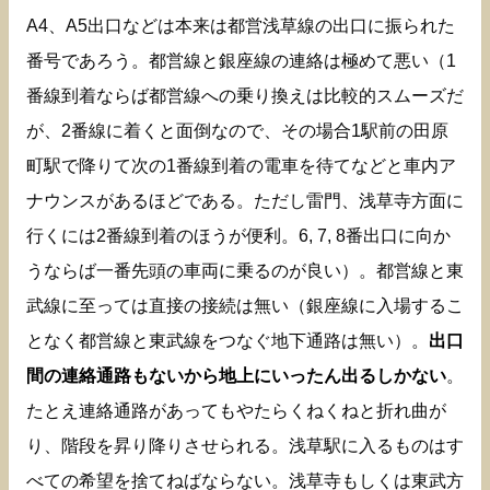
A4、A5出口などは本来は都営浅草線の出口に振られた
番号であろう。都営線と銀座線の連絡は極めて悪い（1
番線到着ならば都営線への乗り換えは比較的スムーズだ
が、2番線に着くと面倒なので、その場合1駅前の田原
町駅で降りて次の1番線到着の電車を待てなどと車内ア
ナウンスがあるほどである。ただし雷門、浅草寺方面に
行くには2番線到着のほうが便利。6, 7, 8番出口に向か
うならば一番先頭の車両に乗るのが良い）。都営線と東
武線に至っては直接の接続は無い（銀座線に入場するこ
となく都営線と東武線をつなぐ地下通路は無い）。
出口
間の連絡通路もないから地上にいったん出るしかない
。
たとえ連絡通路があってもやたらくねくねと折れ曲が
り、階段を昇り降りさせられる。浅草駅に入るものはす
べての希望を捨てねばならない。浅草寺もしくは東武方