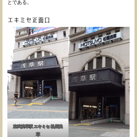
とである。
エキミセ正面口
東武浅草駅 エキミセ 松屋浅
草