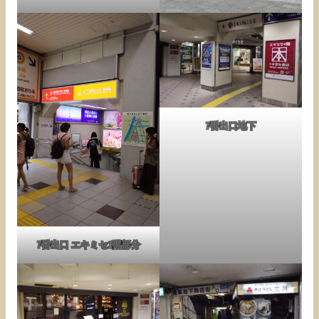
7番出口地下
7番出口 エキミセ1階部分