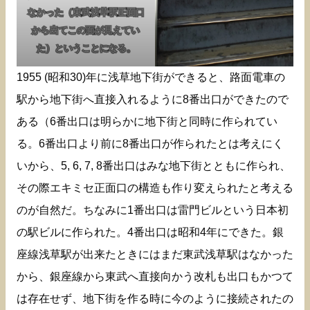
なかった（東武浅草駅正面口
から出てこの面が見えてい
た）ということになる。
1955 (昭和30)年に浅草地下街ができると、路面電車の
駅から地下街へ直接入れるように8番出口ができたので
ある（6番出口は明らかに地下街と同時に作られてい
る。6番出口より前に8番出口が作られたとは考えにく
いから、5, 6, 7, 8番出口はみな地下街とともに作られ、
その際エキミセ正面口の構造も作り変えられたと考える
のが自然だ。ちなみに1番出口は雷門ビルという日本初
の駅ビルに作られた。4番出口は昭和4年にできた。銀
座線浅草駅が出来たときにはまだ東武浅草駅はなかった
から、銀座線から東武へ直接向かう改札も出口もかつて
は存在せず、地下街を作る時に今のように接続されたの