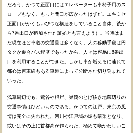
だろう。かつて正面口にはエレベーターも車椅子用のス
ロープもなく、もっと間口が広かったはずだ。エキミセ
正面口がかくもいびつな構造をしていること自体、後か
ら7番出口が追加された証拠とも言えよう）。当時はま
だ現在ほど車道の交通量は多くなく、人の移動手段は円
タクか乗合バス程度であったから、人々は容易に8番出
口を利用することができた。しかし車が増えるに連れて
都心は何車線もある車道によって分断され切り刻まれて
いった。
浅草周辺でも、鶯谷や根岸、巣鴨のとげ抜き地蔵辺りの
交通事情はひどいものである。かつての江戸、東京の風
情は完全に失われた。河川や江戸城の堀も暗渠となり、
或いはその上に首都高が作られた。極めて嘆かわしいこ