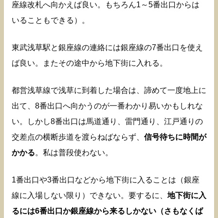
座線改札へ向かえば良い。もちろん1～5番出口からは
いることもできる）。
東武浅草駅と銀座線の連絡には銀座線の7番出口を使え
ば良い。またその途中から地下街に入れる。
都営浅草線で浅草に到着した場合は、諦めて一度地上に
出て、8番出口へ向かうのが一番わかり易いかもしれな
い。しかし8番出口は馬道通り、雷門通り、江戸通りの
交差点の横断歩道を渡らねばならず、
信号待ちに時間が
かかる
。私は普段使わない。
1番出口や3番出口などから地下街に入ることは（銀座
線に入場しない限り）できない。要するに、
地下街に入
るには6番出口か銀座線から来るしかない（さもなくば