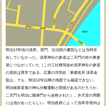
明治12年頃の浅草。雷門、伝法院の書院などは当時存
在していなかった。浅草神社の参道は二天門の外の東参
道につながっていた（この三社権現改め浅草神社の参道
の屈折は異常である。広重の浮世絵「東都名所 浅草金
龍山」でも、明治12年以降の地図でも確認できない。
明治維新直後の神仏分離運動と関係があるのだろうか。
二天門も明治に随身門から改称された）。弁天堂の周囲
には池があったらしい。明治政府によって浅草寺境内は