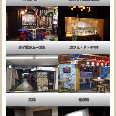
タイ飲みムーガタ
カフェ・ド・ママ3
文殊
忍者場