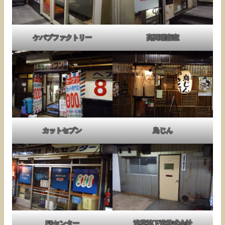
ケバブファクトリー
高田理容室
カットセブン
鳥じん
PRセンター
浅草地下道株式会社