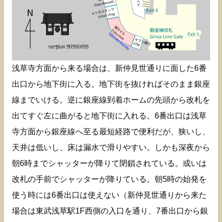
浅草寺方面から来る場合は、新仲見世通りに面した6番
出口から地下街に入る。地下街を抜ければそのまま銀座
線までいける。逆に銀座線到着ホームの先頭から改札を
出てすぐ左に曲がると地下街に入れる。6番出口は浅草
寺方面から銀座線へ至る最短経路で便利だが、狭いし、
天井は低いし、床は漏水で滑りやすい。しかも深夜から
朝6時までシャッターが降りて閉鎖されている。或いは
改札の手前でシャッターが降りている。朝5時の始発を
使う時には6番出口は使えない（新仲見世通りから来た
場合は東武浅草駅1F西側の入口を通り、7番出口から銀