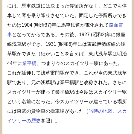
には、馬車鉄道には決まった停留所がなく、どこでも停
車して客を乗り降りさせていた。固定した停留所ができ
たのは1904 (明治37)年に馬車鉄道が電化されて
路面電
車
となってからである。その後、1927 (昭和2)年に銀座
線浅草駅ができ、1931 (昭和6)年には東武伊勢崎線の浅
草駅ができた（細かいことを言えば、東武浅草駅は明治
44年に
業平橋
、つまり今のスカイツリー駅にあった。
これが延伸して浅草雷門駅ができ、これが今の東武浅草
駅であり、元の浅草駅は業平橋駅と改称された。さらに
スカイツリーが建って業平橋駅は今度はスカイツリー駅
という名前になった。今スカイツリーが建っている場所
には東武の貨物車の操車場があった（
当時の地図
、
スカ
イツリーの歴史
参照）。