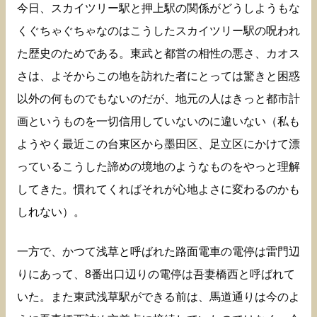
今日、スカイツリー駅と押上駅の関係がどうしようもな
くぐちゃぐちゃなのはこうしたスカイツリー駅の呪われ
た歴史のためである。東武と都営の相性の悪さ、カオス
さは、よそからこの地を訪れた者にとっては驚きと困惑
以外の何ものでもないのだが、地元の人はきっと都市計
画というものを一切信用していないのに違いない（私も
ようやく最近この台東区から墨田区、足立区にかけて漂
っているこうした諦めの境地のようなものをやっと理解
してきた。慣れてくればそれが心地よさに変わるのかも
しれない）。
一方で、かつて浅草と呼ばれた路面電車の電停は雷門辺
りにあって、8番出口辺りの電停は吾妻橋西と呼ばれて
いた。また東武浅草駅ができる前は、馬道通りは今のよ