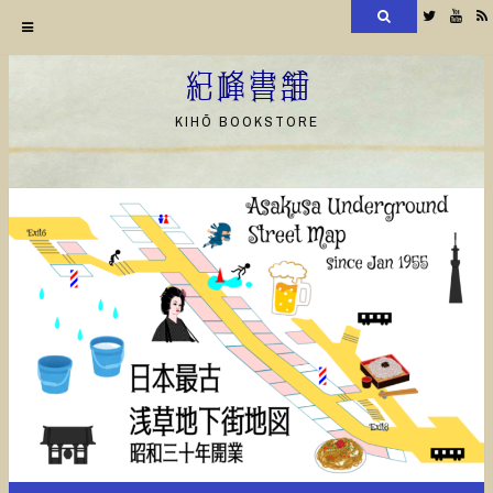
検
Twitter
YouT
索
コ
ン
紀峰書舗
テ
KIHŌ BOOKSTORE
ン
ツ
へ
ス
キ
ッ
プ