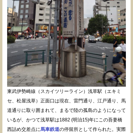
東武伊勢崎線（スカイツリーライン）浅草駅（エキミ
セ、松屋浅草）正面口は現在、雷門通り、江戸通り、馬
道通りに取り囲まれて、まるで陸の孤島のようになって
いるが、かつて浅草駅は1882 (明治15)年にこの吾妻橋
西詰め交差点に
馬車鉄道
の停留所として作られた。実際