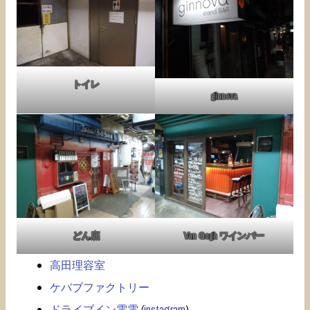
トイレ
ginnova
どん底
Van Gogh ワインバー
高田理容室
ケバブファクトリー
ドライブイン電電
(
instagram
)