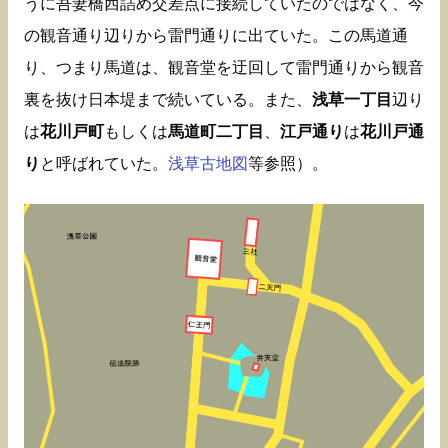
うに吾妻橋西詰め交差点に接続していたのではなく、今
の観音通り辺りから雷門通りに出ていた。この馬道通
り、つまり馬道は、観音堂を迂回して雷門通りから観音
裏を抜け日本堤まで続いている。また、
浅草一丁目
辺り
は
花川戸町
もしくは
馬道町二丁目
、
江戸通り
は
花川戸通
り
と呼ばれていた。
浅草古地図
等参照）。