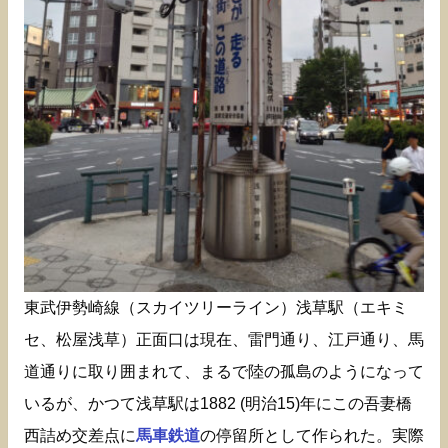
東武伊勢崎線（スカイツリーライン）浅草駅（エキミ
セ、松屋浅草）正面口は現在、雷門通り、江戸通り、馬
道通りに取り囲まれて、まるで陸の孤島のようになって
いるが、かつて浅草駅は1882 (明治15)年にこの吾妻橋
西詰め交差点に
馬車鉄道
の停留所として作られた。実際