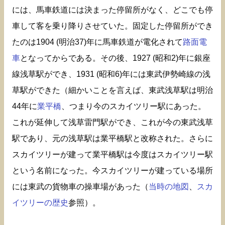
には、馬車鉄道には決まった停留所がなく、どこでも停
車して客を乗り降りさせていた。固定した停留所ができ
たのは1904 (明治37)年に馬車鉄道が電化されて
路面電
車
となってからである。その後、1927 (昭和2)年に銀座
線浅草駅ができ、1931 (昭和6)年には東武伊勢崎線の浅
草駅ができた（細かいことを言えば、東武浅草駅は明治
44年に
業平橋
、つまり今のスカイツリー駅にあった。
これが延伸して浅草雷門駅ができ、これが今の東武浅草
駅であり、元の浅草駅は業平橋駅と改称された。さらに
スカイツリーが建って業平橋駅は今度はスカイツリー駅
という名前になった。今スカイツリーが建っている場所
には東武の貨物車の操車場があった（
当時の地図
、
スカ
イツリーの歴史
参照）。