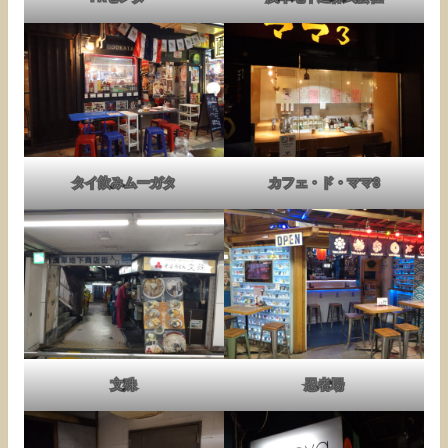
タイ飲みムーガタ
カフェ・ド・ママ3
文殊
忍者場