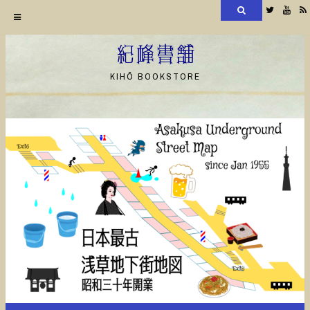
検
Twitter
YouT
索
コ
ン
紀峰書舗
テ
KIHŌ BOOKSTORE
ン
ツ
へ
ス
キ
ッ
プ