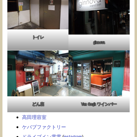
トイレ
ginnova
どん底
Van Gogh ワインバー
高田理容室
ケバブファクトリー
ドライブイン電電
(
instagram
)