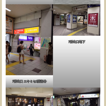
7番出口地下
7番出口 エキミセ1階部分