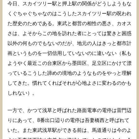
今日、スカイツリー駅と押上駅の関係がどうしようもな
くぐちゃぐちゃなのはこうしたスカイツリー駅の呪われ
た歴史のためである。東武と都営の相性の悪さ、カオス
さは、よそからこの地を訪れた者にとっては驚きと困惑
以外の何ものでもないのだが、地元の人はきっと都市計
画というものを一切信用していないのに違いない（私も
ようやく最近この台東区から墨田区、足立区にかけて漂
っているこうした諦めの境地のようなものをやっと理解
してきた。慣れてくればそれが心地よさに変わるのかも
しれない）。
一方で、かつて浅草と呼ばれた路面電車の電停は雷門辺
りにあって、8番出口辺りの電停は吾妻橋西と呼ばれて
いた。また東武浅草駅ができる前は、馬道通りは今のよ