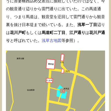
うに吾妻橋西詰め交差点に接続していたのではなく、今
の観音通り辺りから雷門通りに出ていた。この馬道通
り、つまり馬道は、観音堂を迂回して雷門通りから観音
裏を抜け日本堤まで続いている。また、
浅草一丁目
辺り
は
花川戸町
もしくは
馬道町二丁目
、
江戸通り
は
花川戸通
り
と呼ばれていた。
浅草古地図
等参照）。