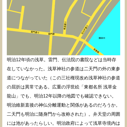
明治12年頃の浅草。雷門、伝法院の書院などは当時存
在していなかった。浅草神社の参道は二天門の外の東参
道につながっていた（この三社権現改め浅草神社の参道
の屈折は異常である。広重の浮世絵「東都名所 浅草金
龍山」でも、明治12年以降の地図でも確認できない。
明治維新直後の神仏分離運動と関係があるのだろうか。
二天門も明治に随身門から改称された）。弁天堂の周囲
には池があったらしい。明治政府によって浅草寺境内は