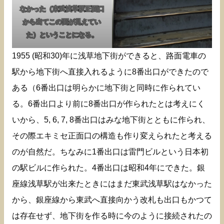
なかった（東武浅草駅正面口
から出てこの面が見えてい
た）ということになる。
1955 (昭和30)年に浅草地下街ができると、路面電車の
駅から地下街へ直接入れるように8番出口ができたので
ある（6番出口は明らかに地下街と同時に作られてい
る。6番出口より前に8番出口が作られたとは考えにく
いから、5, 6, 7, 8番出口はみな地下街とともに作られ、
その際エキミセ正面口の構造も作り変えられたと考える
のが自然だ。ちなみに1番出口は雷門ビルという日本初
の駅ビルに作られた。4番出口は昭和4年にできた。銀
座線浅草駅が出来たときにはまだ東武浅草駅はなかった
から、銀座線から東武へ直接向かう改札も出口もかつて
は存在せず、地下街を作る時に今のように接続されたの