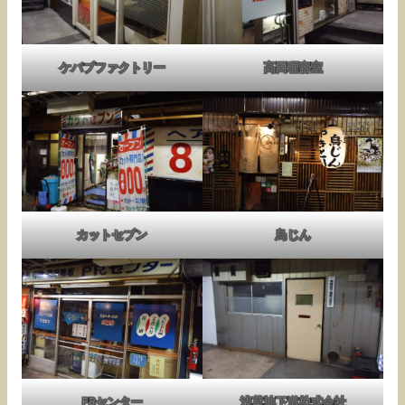
ケバブファクトリー
高田理容室
カットセブン
鳥じん
PRセンター
浅草地下道株式会社