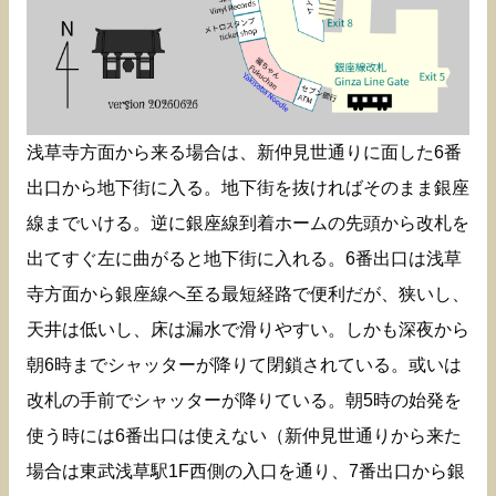
浅草寺方面から来る場合は、新仲見世通りに面した6番
出口から地下街に入る。地下街を抜ければそのまま銀座
線までいける。逆に銀座線到着ホームの先頭から改札を
出てすぐ左に曲がると地下街に入れる。6番出口は浅草
寺方面から銀座線へ至る最短経路で便利だが、狭いし、
天井は低いし、床は漏水で滑りやすい。しかも深夜から
朝6時までシャッターが降りて閉鎖されている。或いは
改札の手前でシャッターが降りている。朝5時の始発を
使う時には6番出口は使えない（新仲見世通りから来た
場合は東武浅草駅1F西側の入口を通り、7番出口から銀