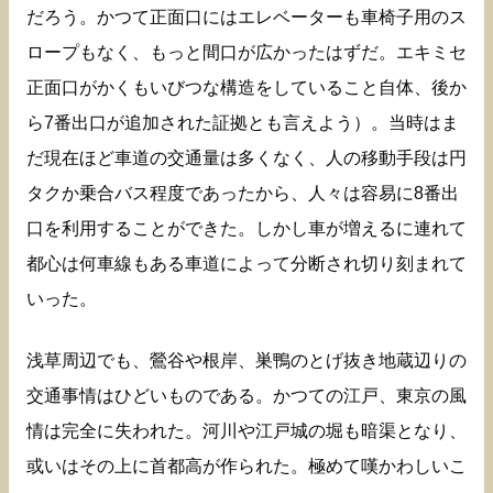
だろう。かつて正面口にはエレベーターも車椅子用のス
ロープもなく、もっと間口が広かったはずだ。エキミセ
正面口がかくもいびつな構造をしていること自体、後か
ら7番出口が追加された証拠とも言えよう）。当時はま
だ現在ほど車道の交通量は多くなく、人の移動手段は円
タクか乗合バス程度であったから、人々は容易に8番出
口を利用することができた。しかし車が増えるに連れて
都心は何車線もある車道によって分断され切り刻まれて
いった。
浅草周辺でも、鶯谷や根岸、巣鴨のとげ抜き地蔵辺りの
交通事情はひどいものである。かつての江戸、東京の風
情は完全に失われた。河川や江戸城の堀も暗渠となり、
或いはその上に首都高が作られた。極めて嘆かわしいこ