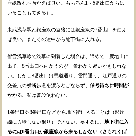
座線改札へ向かえば良い。もちろん1～5番出口からは
いることもできる）。
東武浅草駅と銀座線の連絡には銀座線の7番出口を使え
ば良い。またその途中から地下街に入れる。
都営浅草線で浅草に到着した場合は、諦めて一度地上に
出て、8番出口へ向かうのが一番わかり易いかもしれな
い。しかし8番出口は馬道通り、雷門通り、江戸通りの
交差点の横断歩道を渡らねばならず、
信号待ちに時間が
かかる
。私は普段使わない。
1番出口や3番出口などから地下街に入ることは（銀座
線に入場しない限り）できない。要するに、
地下街に入
るには6番出口か銀座線から来るしかない（さもなくば