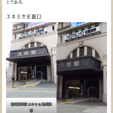
とである。
エキミセ正面口
東武浅草駅 エキミセ 松屋浅
草