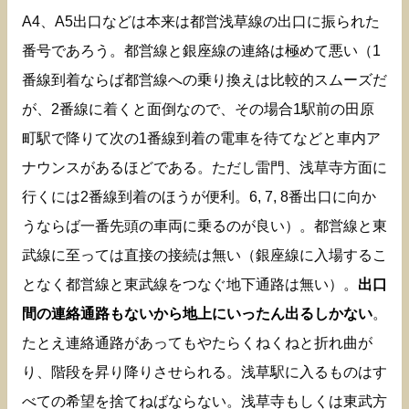
A4、A5出口などは本来は都営浅草線の出口に振られた
番号であろう。都営線と銀座線の連絡は極めて悪い（1
番線到着ならば都営線への乗り換えは比較的スムーズだ
が、2番線に着くと面倒なので、その場合1駅前の田原
町駅で降りて次の1番線到着の電車を待てなどと車内ア
ナウンスがあるほどである。ただし雷門、浅草寺方面に
行くには2番線到着のほうが便利。6, 7, 8番出口に向か
うならば一番先頭の車両に乗るのが良い）。都営線と東
武線に至っては直接の接続は無い（銀座線に入場するこ
となく都営線と東武線をつなぐ地下通路は無い）。
出口
間の連絡通路もないから地上にいったん出るしかない
。
たとえ連絡通路があってもやたらくねくねと折れ曲が
り、階段を昇り降りさせられる。浅草駅に入るものはす
べての希望を捨てねばならない。浅草寺もしくは東武方