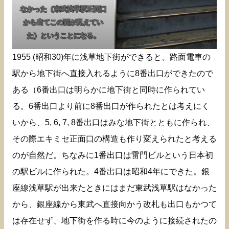
なかった（東武浅草駅正面口
から出てこの面が見えてい
た）ということになる。
1955 (昭和30)年に浅草地下街ができると、路面電車の
駅から地下街へ直接入れるように8番出口ができたので
ある（6番出口は明らかに地下街と同時に作られてい
る。6番出口より前に8番出口が作られたとは考えにく
いから、5, 6, 7, 8番出口はみな地下街とともに作られ、
その際エキミセ正面口の構造も作り変えられたと考える
のが自然だ。ちなみに1番出口は雷門ビルという日本初
の駅ビルに作られた。4番出口は昭和4年にできた。銀
座線浅草駅が出来たときにはまだ東武浅草駅はなかった
から、銀座線から東武へ直接向かう改札も出口もかつて
は存在せず、地下街を作る時に今のように接続されたの