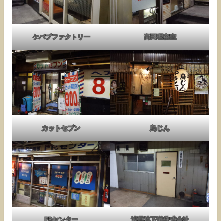
ケバブファクトリー
高田理容室
カットセブン
鳥じん
PRセンター
浅草地下道株式会社