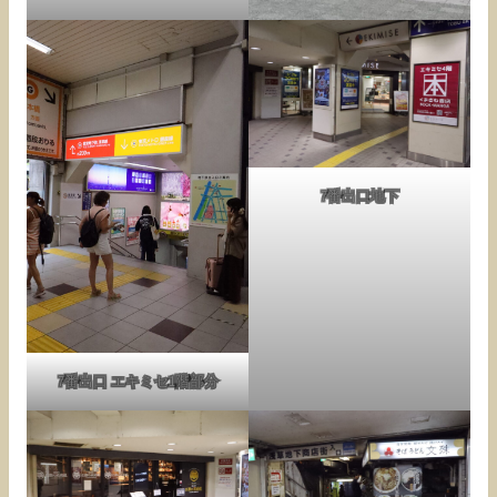
7番出口地下
7番出口 エキミセ1階部分