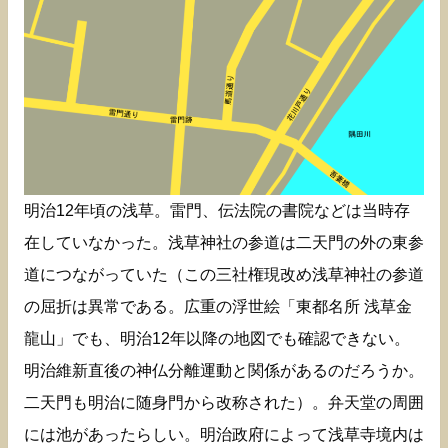
明治12年頃の浅草。雷門、伝法院の書院などは当時存
在していなかった。浅草神社の参道は二天門の外の東参
道につながっていた（この三社権現改め浅草神社の参道
の屈折は異常である。広重の浮世絵「東都名所 浅草金
龍山」でも、明治12年以降の地図でも確認できない。
明治維新直後の神仏分離運動と関係があるのだろうか。
二天門も明治に随身門から改称された）。弁天堂の周囲
には池があったらしい。明治政府によって浅草寺境内は