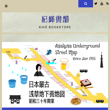
検
Twitter
YouT
索
コ
ン
紀峰書舗
テ
KIHŌ BOOKSTORE
ン
ツ
へ
ス
キ
ッ
プ