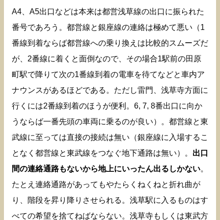
A4、A5出口などは本来は都営浅草線の出口に振られた
番号であろう。都営線と銀座線の連絡は極めて悪い（1
番線到着ならば都営線への乗り換えは比較的スムーズだ
が、2番線に着くと面倒なので、その場合1駅前の田原
町駅で降りて次の1番線到着の電車を待てなどと車内ア
ナウンスがあるほどである。ただし雷門、浅草寺方面に
行くには2番線到着のほうが便利。6, 7, 8番出口に向か
うならば一番先頭の車両に乗るのが良い）。都営線と東
武線に至っては直接の接続は無い（銀座線に入場するこ
となく都営線と東武線をつなぐ地下通路は無い）。
出口
間の連絡通路もないから地上にいったん出るしかない
。
たとえ連絡通路があってもやたらくねくねと折れ曲が
り、階段を昇り降りさせられる。浅草駅に入るものはす
べての希望を捨てねばならない。浅草寺もしくは東武方