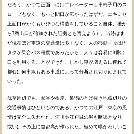
だろう。かつて正面口にはエレベーターも車椅子用のス
ロープもなく、もっと間口が広かったはずだ。エキミセ
正面口がかくもいびつな構造をしていること自体、後か
ら7番出口が追加された証拠とも言えよう）。当時はま
だ現在ほど車道の交通量は多くなく、人の移動手段は円
タクか乗合バス程度であったから、人々は容易に8番出
口を利用することができた。しかし車が増えるに連れて
都心は何車線もある車道によって分断され切り刻まれて
いった。
浅草周辺でも、鶯谷や根岸、巣鴨のとげ抜き地蔵辺りの
交通事情はひどいものである。かつての江戸、東京の風
情は完全に失われた。河川や江戸城の堀も暗渠となり、
或いはその上に首都高が作られた。極めて嘆かわしいこ