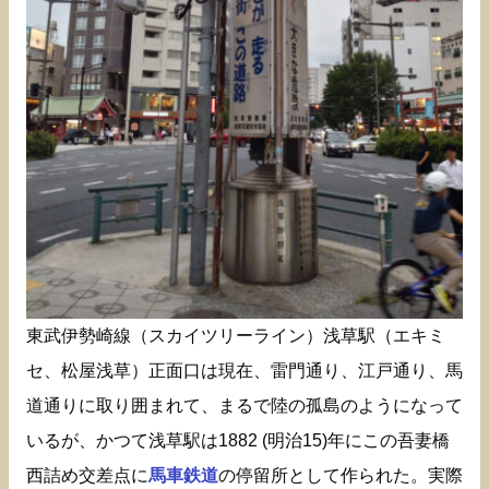
東武伊勢崎線（スカイツリーライン）浅草駅（エキミ
セ、松屋浅草）正面口は現在、雷門通り、江戸通り、馬
道通りに取り囲まれて、まるで陸の孤島のようになって
いるが、かつて浅草駅は1882 (明治15)年にこの吾妻橋
西詰め交差点に
馬車鉄道
の停留所として作られた。実際