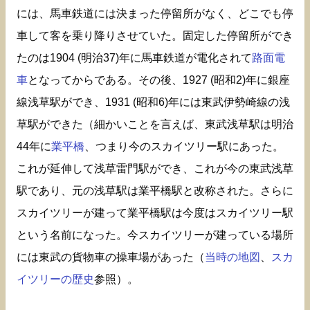
には、馬車鉄道には決まった停留所がなく、どこでも停
車して客を乗り降りさせていた。固定した停留所ができ
たのは1904 (明治37)年に馬車鉄道が電化されて
路面電
車
となってからである。その後、1927 (昭和2)年に銀座
線浅草駅ができ、1931 (昭和6)年には東武伊勢崎線の浅
草駅ができた（細かいことを言えば、東武浅草駅は明治
44年に
業平橋
、つまり今のスカイツリー駅にあった。
これが延伸して浅草雷門駅ができ、これが今の東武浅草
駅であり、元の浅草駅は業平橋駅と改称された。さらに
スカイツリーが建って業平橋駅は今度はスカイツリー駅
という名前になった。今スカイツリーが建っている場所
には東武の貨物車の操車場があった（
当時の地図
、
スカ
イツリーの歴史
参照）。