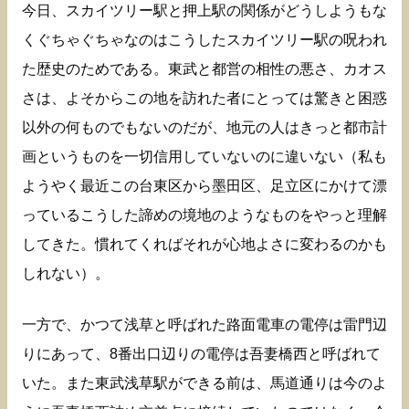
今日、スカイツリー駅と押上駅の関係がどうしようもな
くぐちゃぐちゃなのはこうしたスカイツリー駅の呪われ
た歴史のためである。東武と都営の相性の悪さ、カオス
さは、よそからこの地を訪れた者にとっては驚きと困惑
以外の何ものでもないのだが、地元の人はきっと都市計
画というものを一切信用していないのに違いない（私も
ようやく最近この台東区から墨田区、足立区にかけて漂
っているこうした諦めの境地のようなものをやっと理解
してきた。慣れてくればそれが心地よさに変わるのかも
しれない）。
一方で、かつて浅草と呼ばれた路面電車の電停は雷門辺
りにあって、8番出口辺りの電停は吾妻橋西と呼ばれて
いた。また東武浅草駅ができる前は、馬道通りは今のよ