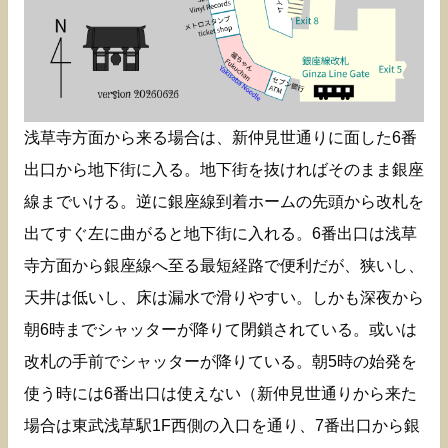
浅草寺方面から来る場合は、新仲見世通りに面した6番
出口から地下街に入る。地下街を抜ければそのまま銀座
線までいける。逆に銀座線到着ホームの先頭から改札を
出てすぐ左に曲がると地下街に入れる。6番出口は浅草
寺方面から銀座線へ至る最短経路で便利だが、狭いし、
天井は低いし、床は漏水で滑りやすい。しかも深夜から
朝6時までシャッターが降りて閉鎖されている。或いは
改札の手前でシャッターが降りている。朝5時の始発を
使う時には6番出口は使えない（新仲見世通りから来た
場合は東武浅草駅1F西側の入口を通り、7番出口から銀