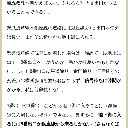
座線改札へ向かえば良い。もちろん1～5番出口からは
いることもできる）。
東武浅草駅と銀座線の連絡には銀座線の7番出口を使え
ば良い。またその途中から地下街に入れる。
都営浅草線で浅草に到着した場合は、諦めて一度地上に
出て、8番出口へ向かうのが一番わかり易いかもしれな
い。しかし8番出口は馬道通り、雷門通り、江戸通りの
交差点の横断歩道を渡らねばならず、
信号待ちに時間が
かかる
。私は普段使わない。
1番出口や3番出口などから地下街に入ることは（銀座
線に入場しない限り）できない。要するに、
地下街に入
るには6番出口か銀座線から来るしかない（さもなくば