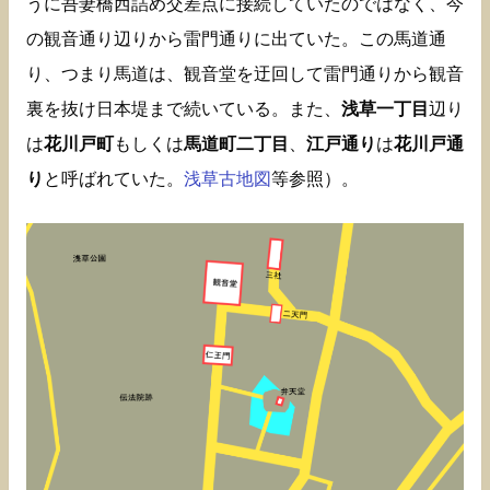
うに吾妻橋西詰め交差点に接続していたのではなく、今
の観音通り辺りから雷門通りに出ていた。この馬道通
り、つまり馬道は、観音堂を迂回して雷門通りから観音
裏を抜け日本堤まで続いている。また、
浅草一丁目
辺り
は
花川戸町
もしくは
馬道町二丁目
、
江戸通り
は
花川戸通
り
と呼ばれていた。
浅草古地図
等参照）。