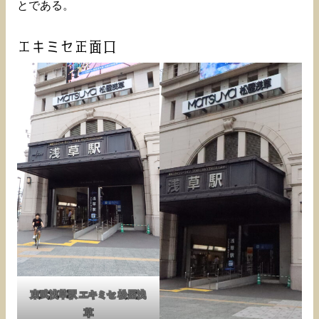
とである。
エキミセ正面口
東武浅草駅 エキミセ 松屋浅
草