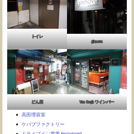
トイレ
ginnova
どん底
Van Gogh ワインバー
高田理容室
ケバブファクトリー
ドライブイン電電
(
instagram
)