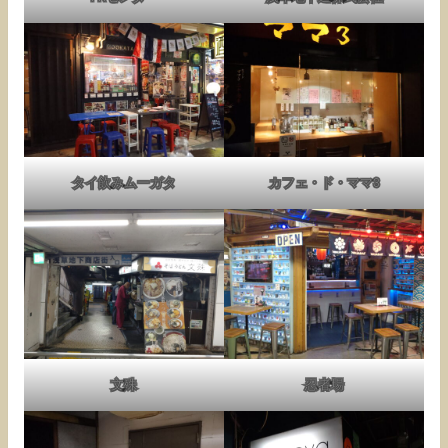
タイ飲みムーガタ
カフェ・ド・ママ3
文殊
忍者場