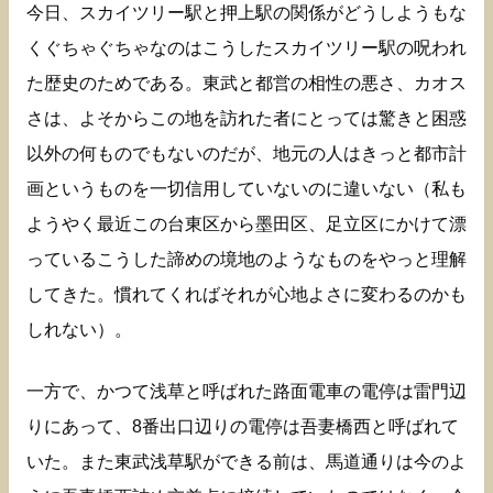
今日、スカイツリー駅と押上駅の関係がどうしようもな
くぐちゃぐちゃなのはこうしたスカイツリー駅の呪われ
た歴史のためである。東武と都営の相性の悪さ、カオス
さは、よそからこの地を訪れた者にとっては驚きと困惑
以外の何ものでもないのだが、地元の人はきっと都市計
画というものを一切信用していないのに違いない（私も
ようやく最近この台東区から墨田区、足立区にかけて漂
っているこうした諦めの境地のようなものをやっと理解
してきた。慣れてくればそれが心地よさに変わるのかも
しれない）。
一方で、かつて浅草と呼ばれた路面電車の電停は雷門辺
りにあって、8番出口辺りの電停は吾妻橋西と呼ばれて
いた。また東武浅草駅ができる前は、馬道通りは今のよ