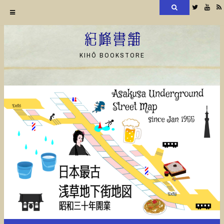
検
Twitter
YouT
索
コ
ン
紀峰書舗
テ
KIHŌ BOOKSTORE
ン
ツ
へ
ス
キ
ッ
プ