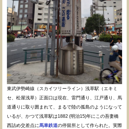
東武伊勢崎線（スカイツリーライン）浅草駅（エキミ
セ、松屋浅草）正面口は現在、雷門通り、江戸通り、馬
道通りに取り囲まれて、まるで陸の孤島のようになって
いるが、かつて浅草駅は1882 (明治15)年にこの吾妻橋
西詰め交差点に
馬車鉄道
の停留所として作られた。実際