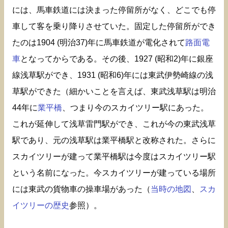
には、馬車鉄道には決まった停留所がなく、どこでも停
車して客を乗り降りさせていた。固定した停留所ができ
たのは1904 (明治37)年に馬車鉄道が電化されて
路面電
車
となってからである。その後、1927 (昭和2)年に銀座
線浅草駅ができ、1931 (昭和6)年には東武伊勢崎線の浅
草駅ができた（細かいことを言えば、東武浅草駅は明治
44年に
業平橋
、つまり今のスカイツリー駅にあった。
これが延伸して浅草雷門駅ができ、これが今の東武浅草
駅であり、元の浅草駅は業平橋駅と改称された。さらに
スカイツリーが建って業平橋駅は今度はスカイツリー駅
という名前になった。今スカイツリーが建っている場所
には東武の貨物車の操車場があった（
当時の地図
、
スカ
イツリーの歴史
参照）。