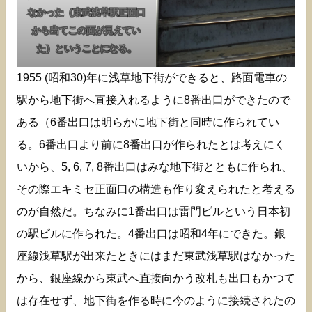
なかった（東武浅草駅正面口
から出てこの面が見えてい
た）ということになる。
1955 (昭和30)年に浅草地下街ができると、路面電車の
駅から地下街へ直接入れるように8番出口ができたので
ある（6番出口は明らかに地下街と同時に作られてい
る。6番出口より前に8番出口が作られたとは考えにく
いから、5, 6, 7, 8番出口はみな地下街とともに作られ、
その際エキミセ正面口の構造も作り変えられたと考える
のが自然だ。ちなみに1番出口は雷門ビルという日本初
の駅ビルに作られた。4番出口は昭和4年にできた。銀
座線浅草駅が出来たときにはまだ東武浅草駅はなかった
から、銀座線から東武へ直接向かう改札も出口もかつて
は存在せず、地下街を作る時に今のように接続されたの