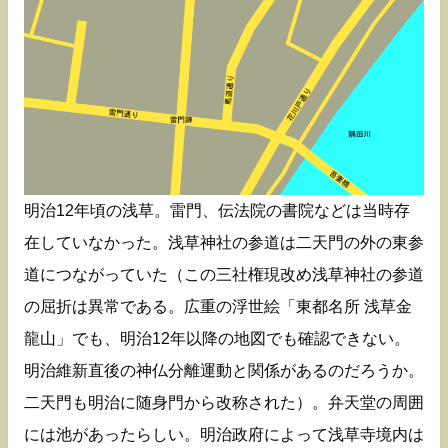
明治12年頃の浅草。雷門、伝法院の書院などは当時存
在していなかった。浅草神社の参道は二天門の外の東参
道につながっていた（この三社権現改め浅草神社の参道
の屈折は異常である。広重の浮世絵「東都名所 浅草金
龍山」でも、明治12年以降の地図でも確認できない。
明治維新直後の神仏分離運動と関係があるのだろうか。
二天門も明治に随身門から改称された）。弁天堂の周囲
には池があったらしい。明治政府によって浅草寺境内は