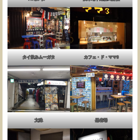
タイ飲みムーガタ
カフェ・ド・ママ3
文殊
忍者場