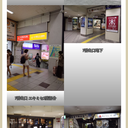
7番出口地下
7番出口 エキミセ1階部分