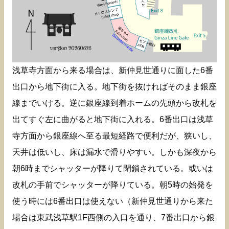
浅草寺方面から来る場合は、新仲見世通りに面した6番
出口から地下街に入る。地下街を抜ければそのまま銀座
線までいける。逆に銀座線到着ホームの先頭から改札を
出てすぐ左に曲がると地下街に入れる。6番出口は浅草
寺方面から銀座線へ至る最短経路で便利だが、狭いし、
天井は低いし、床は漏水で滑りやすい。しかも深夜から
朝6時までシャッターが降りて閉鎖されている。或いは
改札の手前でシャッターが降りている。朝5時の始発を
使う時には6番出口は使えない（新仲見世通りから来た
場合は東武浅草駅1F西側の入口を通り、7番出口から銀