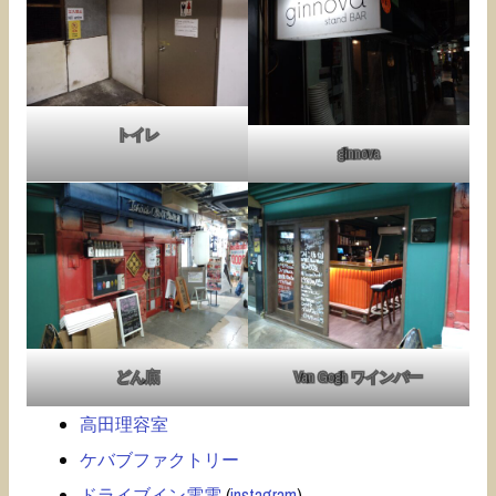
トイレ
ginnova
どん底
Van Gogh ワインバー
高田理容室
ケバブファクトリー
ドライブイン電電
(
instagram
)