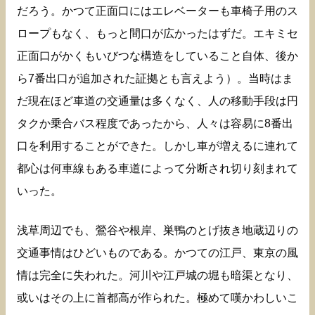
だろう。かつて正面口にはエレベーターも車椅子用のス
ロープもなく、もっと間口が広かったはずだ。エキミセ
正面口がかくもいびつな構造をしていること自体、後か
ら7番出口が追加された証拠とも言えよう）。当時はま
だ現在ほど車道の交通量は多くなく、人の移動手段は円
タクか乗合バス程度であったから、人々は容易に8番出
口を利用することができた。しかし車が増えるに連れて
都心は何車線もある車道によって分断され切り刻まれて
いった。
浅草周辺でも、鶯谷や根岸、巣鴨のとげ抜き地蔵辺りの
交通事情はひどいものである。かつての江戸、東京の風
情は完全に失われた。河川や江戸城の堀も暗渠となり、
或いはその上に首都高が作られた。極めて嘆かわしいこ