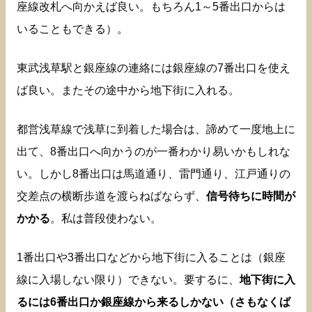
座線改札へ向かえば良い。もちろん1～5番出口からは
いることもできる）。
東武浅草駅と銀座線の連絡には銀座線の7番出口を使え
ば良い。またその途中から地下街に入れる。
都営浅草線で浅草に到着した場合は、諦めて一度地上に
出て、8番出口へ向かうのが一番わかり易いかもしれな
い。しかし8番出口は馬道通り、雷門通り、江戸通りの
交差点の横断歩道を渡らねばならず、
信号待ちに時間が
かかる
。私は普段使わない。
1番出口や3番出口などから地下街に入ることは（銀座
線に入場しない限り）できない。要するに、
地下街に入
るには6番出口か銀座線から来るしかない（さもなくば