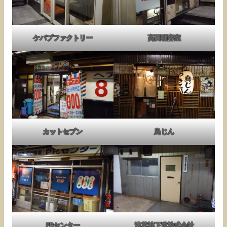
ケバブファクトリー
高田理容室
カットセブン
鳥じん
PRセンター
浅草地下道株式会社