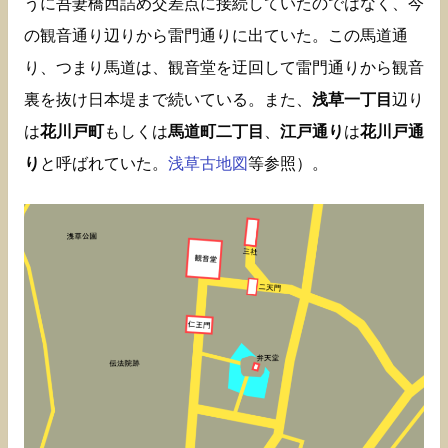
うに吾妻橋西詰め交差点に接続していたのではなく、今
の観音通り辺りから雷門通りに出ていた。この馬道通
り、つまり馬道は、観音堂を迂回して雷門通りから観音
裏を抜け日本堤まで続いている。また、
浅草一丁目
辺り
は
花川戸町
もしくは
馬道町二丁目
、
江戸通り
は
花川戸通
り
と呼ばれていた。
浅草古地図
等参照）。