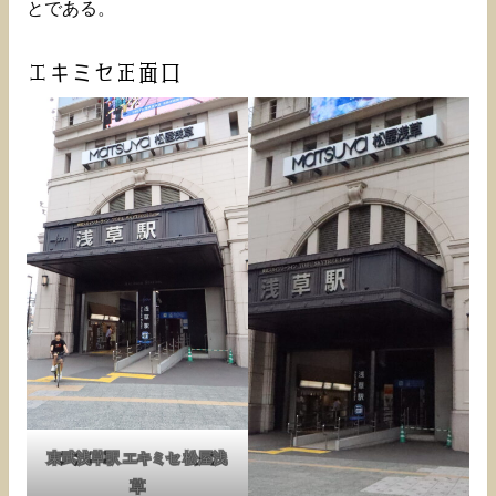
とである。
エキミセ正面口
東武浅草駅 エキミセ 松屋浅
草