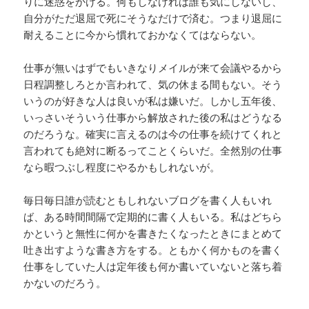
りに迷惑をかける。何もしなければ誰も気にしないし、
自分がただ退屈で死にそうなだけで済む。つまり退屈に
耐えることに今から慣れておかなくてはならない。
仕事が無いはずでもいきなりメイルが来て会議やるから
日程調整しろとか言われて、気の休まる間もない。そう
いうのが好きな人は良いが私は嫌いだ。しかし五年後、
いっさいそういう仕事から解放された後の私はどうなる
のだろうな。確実に言えるのは今の仕事を続けてくれと
言われても絶対に断るってことくらいだ。全然別の仕事
なら暇つぶし程度にやるかもしれないが。
毎日毎日誰が読むともしれないブログを書く人もいれ
ば、ある時間間隔で定期的に書く人もいる。私はどちら
かというと無性に何かを書きたくなったときにまとめて
吐き出すような書き方をする。ともかく何かものを書く
仕事をしていた人は定年後も何か書いていないと落ち着
かないのだろう。