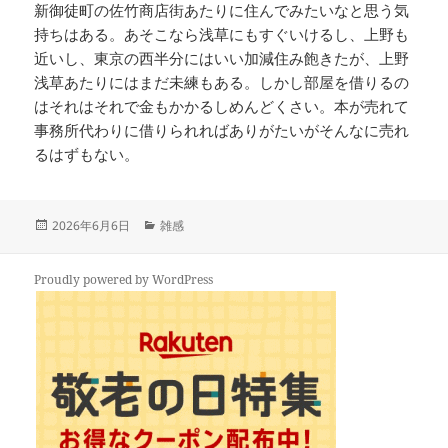
新御徒町の佐竹商店街あたりに住んでみたいなと思う気
持ちはある。あそこなら浅草にもすぐいけるし、上野も
近いし、東京の西半分にはいい加減住み飽きたが、上野
浅草あたりにはまだ未練もある。しかし部屋を借りるの
はそれはそれで金もかかるしめんどくさい。本が売れて
事務所代わりに借りられればありがたいがそんなに売れ
るはずもない。
投
カ
2026年6月6日
雑感
稿
テ
日:
ゴ
リ
Proudly powered by WordPress
ー