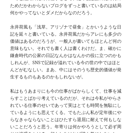
ためだかわからないブログをずっと書いているのは結局
何かやってないとダメだからなのだろう。
永井荷風も「浅草。アリゾナで昼食」とかいうような日
記を延々と書いている。永井荷風だからアレにも多少の
価値はあるのだろうが、一般人が書いてもほとんど何の
意味もない。それでも書く人は書くわけだ。ま、確かに
鎌倉時代の公家の日記なんかはなんかの役に立つのかも
しれんが、SNSで記録が溢れている今の世の中ではほと
んどがむなしい。まあ、中にはそのうち歴史的価値が発
生するものもあるのかもしれないが。
私はもうあまりにも今の仕事がばからしくて、仕事を減
らすことばかり考えているのだが、それは今私がやらさ
れている仕事のせいであって実はとても時間を無駄にし
ているようにも思えてくる。でもたぶん私が定年後にや
らなきゃならないことはひたすら退屈に耐えて何もしな
いことだろうと思う。年寄りは何かやろうとして必ず周