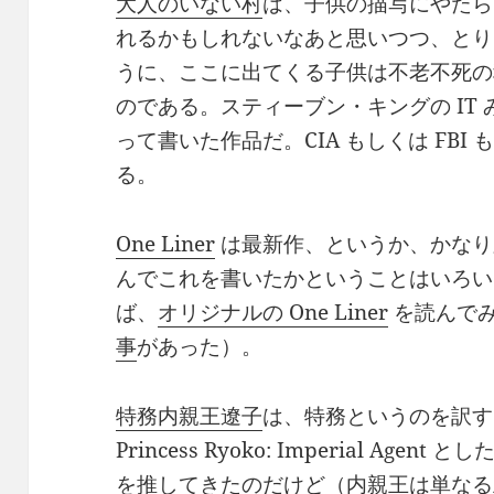
大人のいない村
は、子供の描写にやたらと
れるかもしれないなあと思いつつ、とりあ
うに、ここに出てくる子供は不老不死の
のである。スティーブン・キングの IT
って書いた作品だ。CIA もしくは FB
る。
One Liner
は最新作、というか、かなり
んでこれを書いたかということはいろい
ば、
オリジナルの One Liner
を読んで
事
があった）。
特務内親王遼子
は、特務というのを訳す
Princess Ryoko: Imperial Agent とし
を推してきたのだけど（内親王は単なる