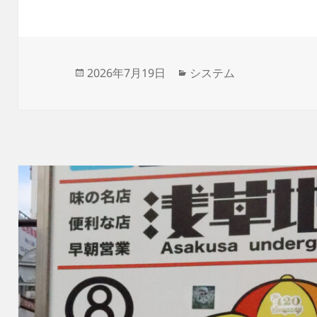
投
カ
2026年7月19日
システム
稿
テ
日:
ゴ
リ
ー