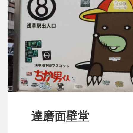
に
語
001 陸奥の信夫捩摺り
bios画面が出ない
涼
りま
【古】
達磨面壁堂