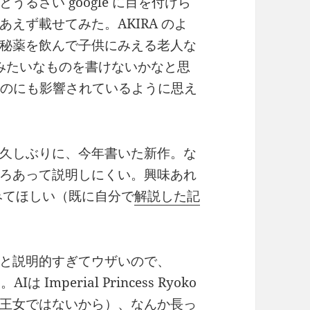
うるさい google に目を付けら
えず載せてみた。AKIRA のよ
秘薬を飲んで子供にみえる老人な
 みたいなものを書けないかなと思
I ものにも影響されているように思え
久しぶりに、今年書いた新作。な
ろあって説明しにくい。興味あれ
みてほしい（既に自分で
解説した記
と説明的すぎてウザいので、
た。AIは Imperial Princess Ryoko
王女ではないから）、なんか長っ