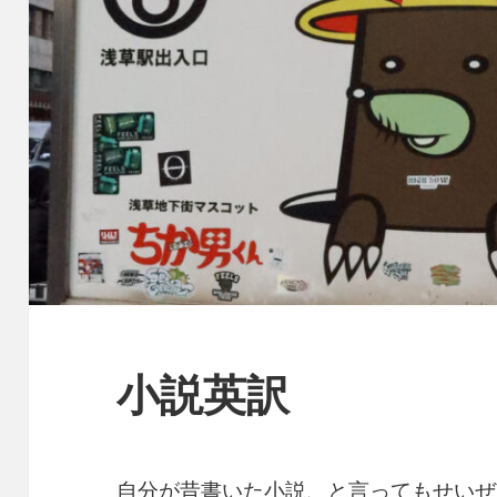
小説英訳
自分が昔書いた小説、と言ってもせいぜい