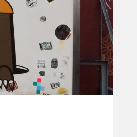
宮ハルヒの劇場
木留山
久里浜と九十九