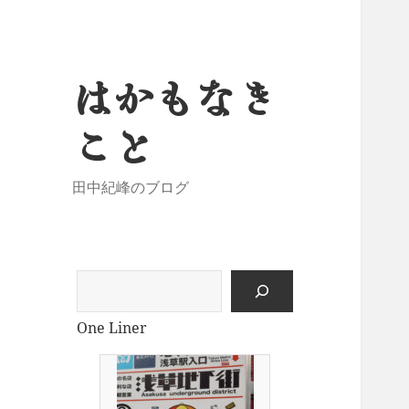
はかもなき
こと
田中紀峰のブログ
検
索
One Liner