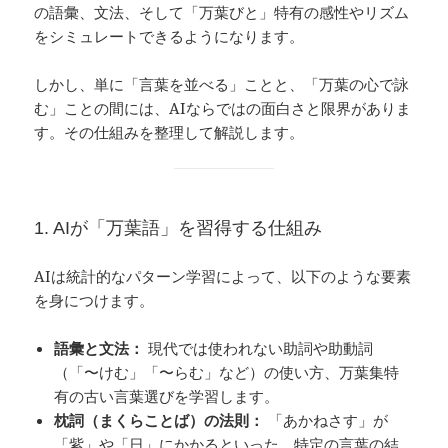
の語彙、文法、そして「万葉びと」特有の感性やリズム
をシミュレートできるようになります。
しかし、単に「言葉を並べる」ことと、「万葉の心で詠
む」ことの間には、AIならではの面白さと限界がありま
す。その仕組みを整理して解説します。
1. AIが「万葉語」を習得する仕組み
AIは統計的なパターン学習によって、以下のような要素
を身につけます。
語彙と文法：
現代では使われない助詞や助動詞
（「〜けむ」「〜らむ」など）の使い方、万葉集特
有の古い言葉選びを学習します。
枕詞（まくらことば）の法則：
「あかねさす」が
「紫」や「日」にかかるといった、特定の言葉の結