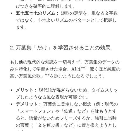
びつきを確率的に理解します。
五七五七七のリズム：
短歌の定型を、単なる文字数
ではなく、心地よいリズムのパターンとして把握し
ます。
2. 万葉集「だけ」を学習させることの効果
もし他の現代的な知識を一切与えず、万葉集のデータの
みを特化して学習させた場合、AIは**「驚くほど純度の
高い万葉風の歌」**を詠むようになるでしょう。
メリット：
現代語が混ざらないため、タイムスリッ
プしたような古風な表現が可能です。
デメリット：
万葉集に登場しない概念（例：現代の
「スマートフォン」や「鉄道」など）を詠もうとす
ると、語彙がないためフリーズするか、強引に当時
の言葉（「文を運ぶ板」など）に置き換えようとし