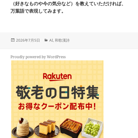
（好きなものや今の気分など）を教えていただければ、
万葉語で表現してみます。
投
カ
2026年7月5日
AI
,
和歌漢詩
稿
テ
日:
ゴ
リ
Proudly powered by WordPress
ー