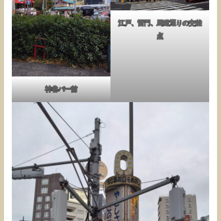
江戸、雷門、馬道通りの交差
点
神谷バー前