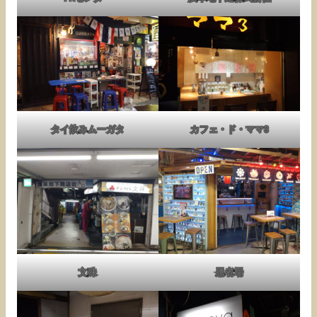
タイ飲みムーガタ
カフェ・ド・ママ3
文殊
忍者場