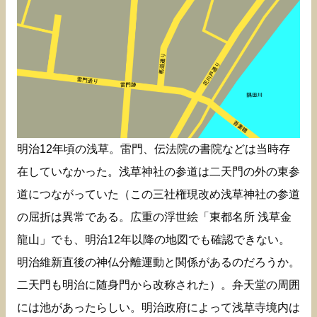
明治12年頃の浅草。雷門、伝法院の書院などは当時存
在していなかった。浅草神社の参道は二天門の外の東参
道につながっていた（この三社権現改め浅草神社の参道
の屈折は異常である。広重の浮世絵「東都名所 浅草金
龍山」でも、明治12年以降の地図でも確認できない。
明治維新直後の神仏分離運動と関係があるのだろうか。
二天門も明治に随身門から改称された）。弁天堂の周囲
には池があったらしい。明治政府によって浅草寺境内は