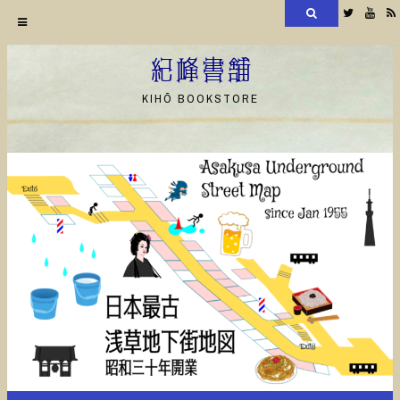
検
Twitter
YouT
索
コ
ン
紀峰書舗
テ
KIHŌ BOOKSTORE
ン
ツ
へ
ス
キ
ッ
プ