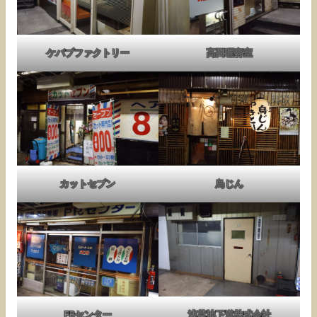
ケバブファクトリー
高田理容室
カットセブン
鳥じん
PRセンター
浅草地下道株式会社