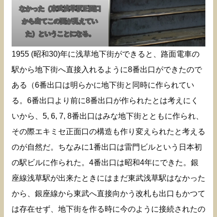
なかった（東武浅草駅正面口
から出てこの面が見えてい
た）ということになる。
1955 (昭和30)年に浅草地下街ができると、路面電車の
駅から地下街へ直接入れるように8番出口ができたので
ある（6番出口は明らかに地下街と同時に作られてい
る。6番出口より前に8番出口が作られたとは考えにく
いから、5, 6, 7, 8番出口はみな地下街とともに作られ、
その際エキミセ正面口の構造も作り変えられたと考える
のが自然だ。ちなみに1番出口は雷門ビルという日本初
の駅ビルに作られた。4番出口は昭和4年にできた。銀
座線浅草駅が出来たときにはまだ東武浅草駅はなかった
から、銀座線から東武へ直接向かう改札も出口もかつて
は存在せず、地下街を作る時に今のように接続されたの