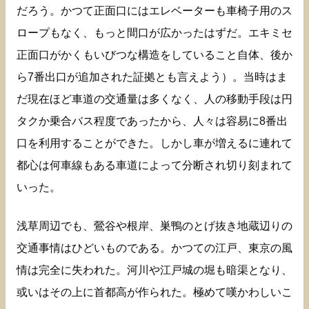
だろう。かつて正面口にはエレベーターも車椅子用のス
ロープもなく、もっと間口が広かったはずだ。エキミセ
正面口がかくもいびつな構造をしていること自体、後か
ら7番出口が追加された証拠とも言えよう）。当時はま
だ現在ほど車道の交通量は多くなく、人の移動手段は円
タクか乗合バス程度であったから、人々は容易に8番出
口を利用することができた。しかし車が増えるに連れて
都心は何車線もある車道によって分断され切り刻まれて
いった。
浅草周辺でも、鶯谷や根岸、巣鴨のとげ抜き地蔵辺りの
交通事情はひどいものである。かつての江戸、東京の風
情は完全に失われた。河川や江戸城の堀も暗渠となり、
或いはその上に首都高が作られた。極めて嘆かわしいこ