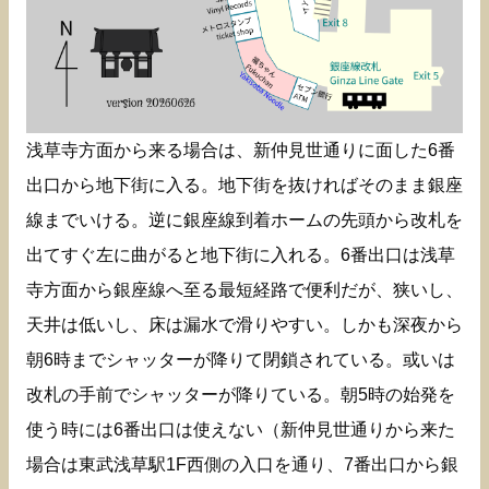
浅草寺方面から来る場合は、新仲見世通りに面した6番
出口から地下街に入る。地下街を抜ければそのまま銀座
線までいける。逆に銀座線到着ホームの先頭から改札を
出てすぐ左に曲がると地下街に入れる。6番出口は浅草
寺方面から銀座線へ至る最短経路で便利だが、狭いし、
天井は低いし、床は漏水で滑りやすい。しかも深夜から
朝6時までシャッターが降りて閉鎖されている。或いは
改札の手前でシャッターが降りている。朝5時の始発を
使う時には6番出口は使えない（新仲見世通りから来た
場合は東武浅草駅1F西側の入口を通り、7番出口から銀