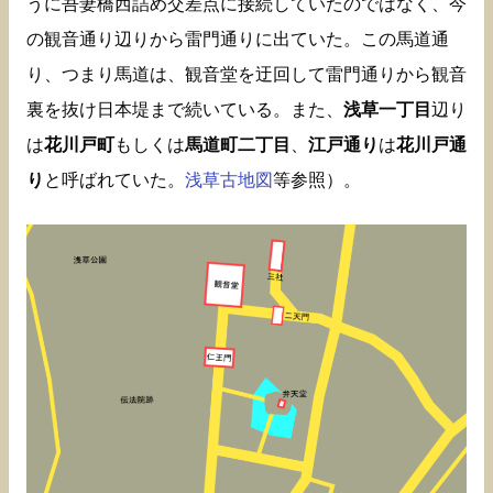
うに吾妻橋西詰め交差点に接続していたのではなく、今
の観音通り辺りから雷門通りに出ていた。この馬道通
り、つまり馬道は、観音堂を迂回して雷門通りから観音
裏を抜け日本堤まで続いている。また、
浅草一丁目
辺り
は
花川戸町
もしくは
馬道町二丁目
、
江戸通り
は
花川戸通
り
と呼ばれていた。
浅草古地図
等参照）。