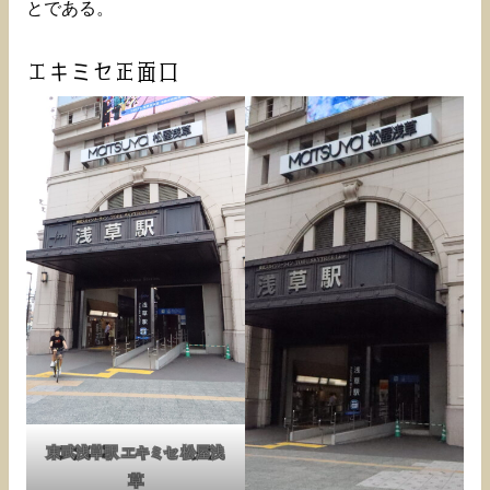
とである。
エキミセ正面口
東武浅草駅 エキミセ 松屋浅
草