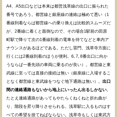
A4、A5出口などは本来は都営浅草線の出口に振られた
番号であろう。都営線と銀座線の連絡は極めて悪い（1
番線到着ならば都営線への乗り換えは比較的スムーズだ
が、2番線に着くと面倒なので、その場合1駅前の田原
町駅で降りて次の1番線到着の電車を待てなどと車内ア
ナウンスがあるほどである。ただし雷門、浅草寺方面に
行くには2番線到着のほうが便利。6, 7, 8番出口に向か
うならば一番先頭の車両に乗るのが良い）。都営線と東
武線に至っては直接の接続は無い（銀座線に入場するこ
となく都営線と東武線をつなぐ地下通路は無い）。
出口
間の連絡通路もないから地上にいったん出るしかない
。
たとえ連絡通路があってもやたらくねくねと折れ曲が
り、階段を昇り降りさせられる。浅草駅に入るものはす
べての希望を捨てねばならない。浅草寺もしくは東武方