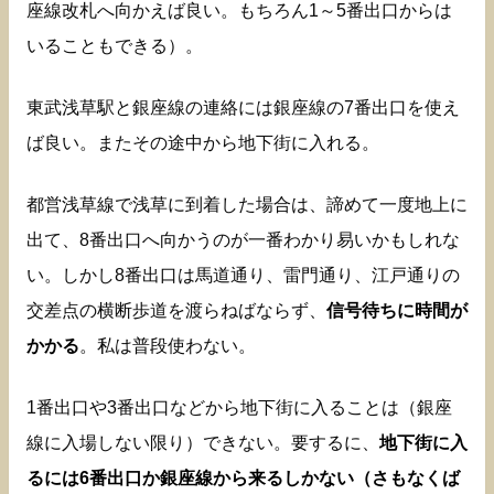
座線改札へ向かえば良い。もちろん1～5番出口からは
いることもできる）。
東武浅草駅と銀座線の連絡には銀座線の7番出口を使え
ば良い。またその途中から地下街に入れる。
都営浅草線で浅草に到着した場合は、諦めて一度地上に
出て、8番出口へ向かうのが一番わかり易いかもしれな
い。しかし8番出口は馬道通り、雷門通り、江戸通りの
交差点の横断歩道を渡らねばならず、
信号待ちに時間が
かかる
。私は普段使わない。
1番出口や3番出口などから地下街に入ることは（銀座
線に入場しない限り）できない。要するに、
地下街に入
るには6番出口か銀座線から来るしかない（さもなくば