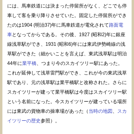
には、馬車鉄道には決まった停留所がなく、どこでも停
車して客を乗り降りさせていた。固定した停留所ができ
たのは1904 (明治37)年に馬車鉄道が電化されて
路面電
車
となってからである。その後、1927 (昭和2)年に銀座
線浅草駅ができ、1931 (昭和6)年には東武伊勢崎線の浅
草駅ができた（細かいことを言えば、東武浅草駅は明治
44年に
業平橋
、つまり今のスカイツリー駅にあった。
これが延伸して浅草雷門駅ができ、これが今の東武浅草
駅であり、元の浅草駅は業平橋駅と改称された。さらに
スカイツリーが建って業平橋駅は今度はスカイツリー駅
という名前になった。今スカイツリーが建っている場所
には東武の貨物車の操車場があった（
当時の地図
、
スカ
イツリーの歴史
参照）。