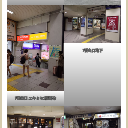
7番出口地下
7番出口 エキミセ1階部分