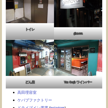
トイレ
ginnova
どん底
Van Gogh ワインバー
高田理容室
ケバブファクトリー
ドライブイン電電
(
instagram
)