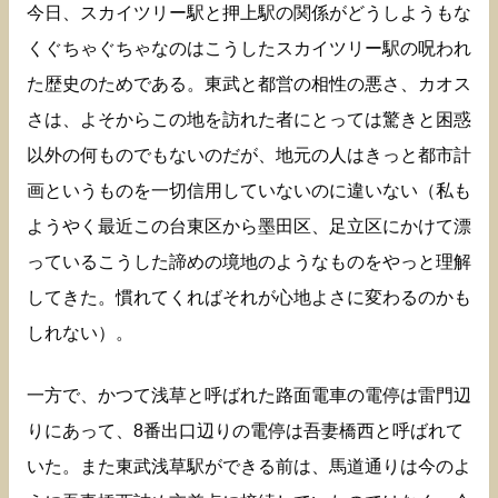
今日、スカイツリー駅と押上駅の関係がどうしようもな
くぐちゃぐちゃなのはこうしたスカイツリー駅の呪われ
た歴史のためである。東武と都営の相性の悪さ、カオス
さは、よそからこの地を訪れた者にとっては驚きと困惑
以外の何ものでもないのだが、地元の人はきっと都市計
画というものを一切信用していないのに違いない（私も
ようやく最近この台東区から墨田区、足立区にかけて漂
っているこうした諦めの境地のようなものをやっと理解
してきた。慣れてくればそれが心地よさに変わるのかも
しれない）。
一方で、かつて浅草と呼ばれた路面電車の電停は雷門辺
りにあって、8番出口辺りの電停は吾妻橋西と呼ばれて
いた。また東武浅草駅ができる前は、馬道通りは今のよ