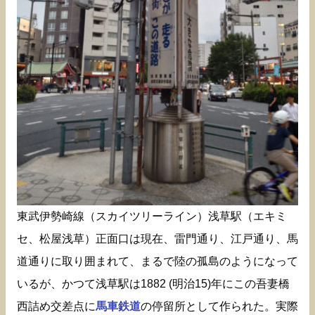
東武伊勢崎線（スカイツリーライン）浅草駅（エキミ
セ、松屋浅草）正面口は現在、雷門通り、江戸通り、馬
道通りに取り囲まれて、まるで陸の孤島のようになって
いるが、かつて浅草駅は1882 (明治15)年にこの吾妻橋
西詰め交差点に
馬車鉄道
の停留所として作られた。実際