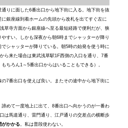
世通りに面した6番出口から地下街に入る。地下街を抜
逆に銀座線到着ホームの先頭から改札を出てすぐ左に
は浅草寺方面から銀座線へ至る最短経路で便利だが、狭
りやすい。しかも深夜から朝6時までシャッターが降り
前でシャッターが降りている。朝5時の始発を使う時に
から来た場合は東武浅草駅1F西側の入口を通り、7番
。もちろん1～5番出口からはいることもできる）。
線の7番出口を使えば良い。またその途中から地下街に
、諦めて一度地上に出て、8番出口へ向かうのが一番わ
出口は馬道通り、雷門通り、江戸通りの交差点の横断歩
間がかかる
。私は普段使わない。