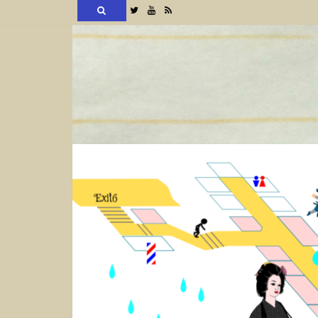
検
Twitter
YouTube
RSS
索
コ
ン
テ
ン
ツ
へ
ス
キ
ッ
プ