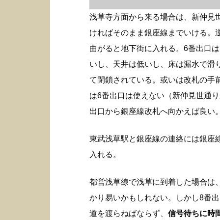
浅草寺方面から来る場合は、新仲見
ければそのまま銀座線までいける。
曲がると地下街に入れる。6番出口
いし、天井は低いし、床は漏水で滑
て閉鎖されている。或いは改札の手
は6番出口は使えない（新仲見世通り
出口から銀座線改札へ向かえば良い
東武浅草駅と銀座線の連絡には銀座
入れる。
都営浅草線で浅草に到着した場合は
かり易いかもしれない。しかし8番
道を渡らねばならず、
信号待ちに時