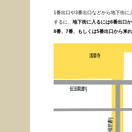
1番出口や3番出口などから地下街
するに、
地下街に入るには6番出口
8番、7番、もしくは5番出口から来