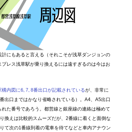
設計にもあると言える（それこそが浅草ダンジョンの
スプレス浅草駅が乗り換えるには遠すぎるのは今はお
内図に6, 7, 8番出口が記載されている
が、非常に
番出口まではかなり省略されている）。A4、A5出口
られた番号であろう。都営線と銀座線の連絡は極めて
乗り換えは比較的スムーズだが、2番線に着くと面倒な
降りて次の1番線到着の電車を待てなどと車内アナウン