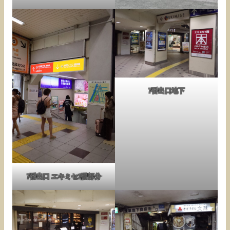
7番出口地下
7番出口 エキミセ1階部分