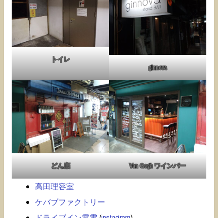
トイレ
ginnova
どん底
Van Gogh ワインバー
高田理容室
ケバブファクトリー
ドライブイン電電
(
instagram
)