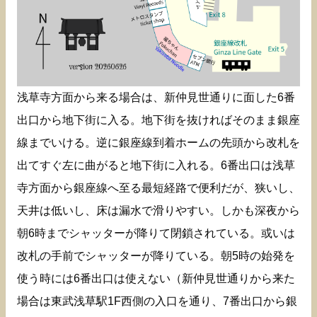
浅草寺方面から来る場合は、新仲見世通りに面した6番
出口から地下街に入る。地下街を抜ければそのまま銀座
線までいける。逆に銀座線到着ホームの先頭から改札を
出てすぐ左に曲がると地下街に入れる。6番出口は浅草
寺方面から銀座線へ至る最短経路で便利だが、狭いし、
天井は低いし、床は漏水で滑りやすい。しかも深夜から
朝6時までシャッターが降りて閉鎖されている。或いは
改札の手前でシャッターが降りている。朝5時の始発を
使う時には6番出口は使えない（新仲見世通りから来た
場合は東武浅草駅1F西側の入口を通り、7番出口から銀