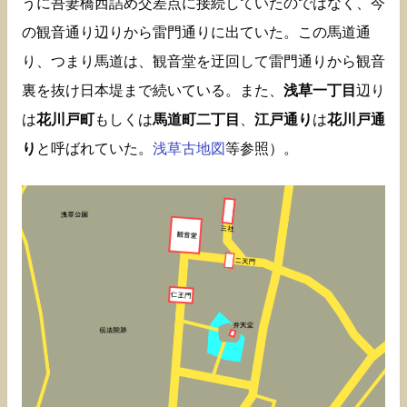
うに吾妻橋西詰め交差点に接続していたのではなく、今
の観音通り辺りから雷門通りに出ていた。この馬道通
り、つまり馬道は、観音堂を迂回して雷門通りから観音
裏を抜け日本堤まで続いている。また、
浅草一丁目
辺り
は
花川戸町
もしくは
馬道町二丁目
、
江戸通り
は
花川戸通
り
と呼ばれていた。
浅草古地図
等参照）。