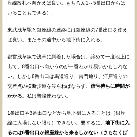
座線改札へ向かえば良い。もちろん1～5番出口からは
いることもできる）。
東武浅草駅と銀座線の連絡には銀座線の7番出口を使え
ば良い。またその途中から地下街に入れる。
都営浅草線で浅草に到着した場合は、諦めて一度地上に
出て、8番出口へ向かうのが一番わかり易いかもしれな
い。しかし8番出口は馬道通り、雷門通り、江戸通りの
交差点の横断歩道を渡らねばならず、
信号待ちに時間が
かかる
。私は普段使わない。
1番出口や3番出口などから地下街に入ることは（銀座
線に入場しない限り）できない。要するに、
地下街に入
るには6番出口か銀座線から来るしかない（さもなくば