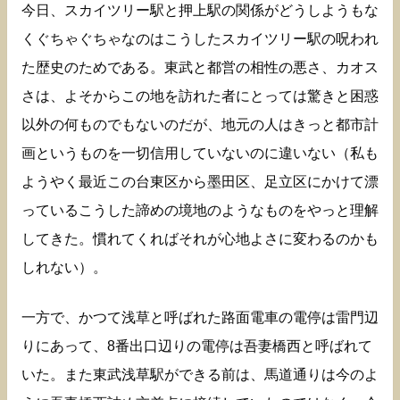
今日、スカイツリー駅と押上駅の関係がどうしようもな
くぐちゃぐちゃなのはこうしたスカイツリー駅の呪われ
た歴史のためである。東武と都営の相性の悪さ、カオス
さは、よそからこの地を訪れた者にとっては驚きと困惑
以外の何ものでもないのだが、地元の人はきっと都市計
画というものを一切信用していないのに違いない（私も
ようやく最近この台東区から墨田区、足立区にかけて漂
っているこうした諦めの境地のようなものをやっと理解
してきた。慣れてくればそれが心地よさに変わるのかも
しれない）。
一方で、かつて浅草と呼ばれた路面電車の電停は雷門辺
りにあって、8番出口辺りの電停は吾妻橋西と呼ばれて
いた。また東武浅草駅ができる前は、馬道通りは今のよ