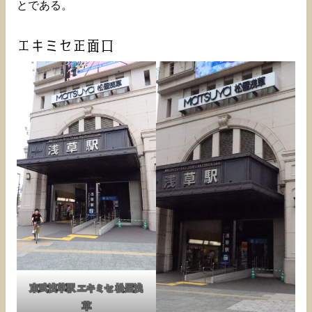
とである。
エキミセ正面口
東武浅草駅 エキミセ 松屋浅
草