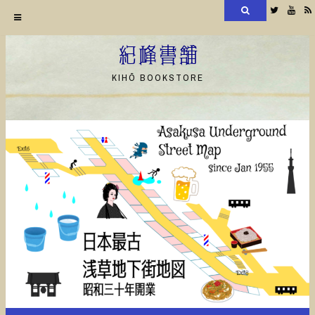
検
Twitter
YouT
索
コ
ン
紀峰書舗
テ
KIHŌ BOOKSTORE
ン
ツ
へ
ス
キ
ッ
プ