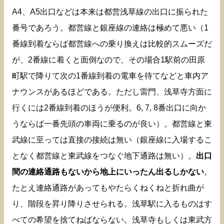
A4、A5出口などは本来は都営浅草線の出口に振られた
番号であろう。都営線と銀座線の連絡は極めて悪い（1
番線到着ならば都営線への乗り換えは比較的スムーズだ
が、2番線に着くと面倒なので、その場合1駅前の田原
町駅で降りて次の1番線到着の電車を待てなどと車内ア
ナウンスがあるほどである。ただし雷門、浅草寺方面に
行くには2番線到着のほうが便利。6, 7, 8番出口に向か
うならば一番先頭の車両に乗るのが良い）。都営線と東
武線に至っては直接の接続は無い（銀座線に入場するこ
となく都営線と東武線をつなぐ地下通路は無い）。
出口
間の連絡通路もないから地上にいったん出るしかない
。
たとえ連絡通路があってもやたらくねくねと折れ曲が
り、階段を昇り降りさせられる。浅草駅に入るものはす
べての希望を捨てねばならない。浅草寺もしくは東武方