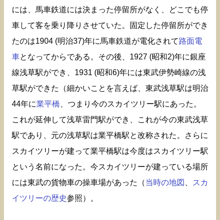
には、馬車鉄道には決まった停留所がなく、どこでも停
車して客を乗り降りさせていた。固定した停留所ができ
たのは1904 (明治37)年に馬車鉄道が電化されて
路面電
車
となってからである。その後、1927 (昭和2)年に銀座
線浅草駅ができ、1931 (昭和6)年には東武伊勢崎線の浅
草駅ができた（細かいことを言えば、東武浅草駅は明治
44年に
業平橋
、つまり今のスカイツリー駅にあった。
これが延伸して浅草雷門駅ができ、これが今の東武浅草
駅であり、元の浅草駅は業平橋駅と改称された。さらに
スカイツリーが建って業平橋駅は今度はスカイツリー駅
という名前になった。今スカイツリーが建っている場所
には東武の貨物車の操車場があった（
当時の地図
、
スカ
イツリーの歴史
参照）。