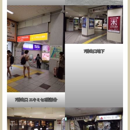
7番出口地下
7番出口 エキミセ1階部分