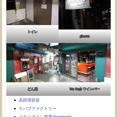
トイレ
ginnova
どん底
Van Gogh ワインバー
高田理容室
ケバブファクトリー
ドライブイン電電
(
instagram
)