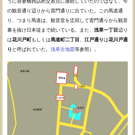
うに吾妻橋西詰め交差点に接続していたのではなく、今
の観音通り辺りから雷門通りに出ていた。この馬道通
り、つまり馬道は、観音堂を迂回して雷門通りから観音
裏を抜け日本堤まで続いている。また、
浅草一丁目
辺り
は
花川戸町
もしくは
馬道町二丁目
、
江戸通り
は
花川戸通
り
と呼ばれていた。
浅草古地図
等参照）。