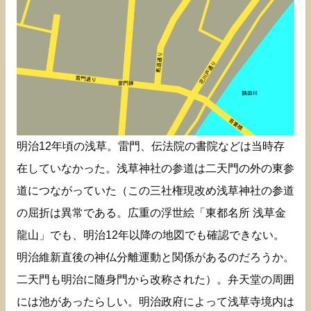
明治12年頃の浅草。雷門、伝法院の書院などは当時存
在していなかった。浅草神社の参道は二天門の外の東参
道につながっていた（この三社権現改め浅草神社の参道
の屈折は異常である。広重の浮世絵「東都名所 浅草金
龍山」でも、明治12年以降の地図でも確認できない。
明治維新直後の神仏分離運動と関係があるのだろうか。
二天門も明治に随身門から改称された）。弁天堂の周囲
には池があったらしい。明治政府によって浅草寺境内は