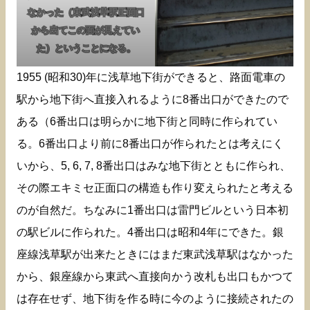
なかった（東武浅草駅正面口
から出てこの面が見えてい
た）ということになる。
1955 (昭和30)年に浅草地下街ができると、路面電車の
駅から地下街へ直接入れるように8番出口ができたので
ある（6番出口は明らかに地下街と同時に作られてい
る。6番出口より前に8番出口が作られたとは考えにく
いから、5, 6, 7, 8番出口はみな地下街とともに作られ、
その際エキミセ正面口の構造も作り変えられたと考える
のが自然だ。ちなみに1番出口は雷門ビルという日本初
の駅ビルに作られた。4番出口は昭和4年にできた。銀
座線浅草駅が出来たときにはまだ東武浅草駅はなかった
から、銀座線から東武へ直接向かう改札も出口もかつて
は存在せず、地下街を作る時に今のように接続されたの