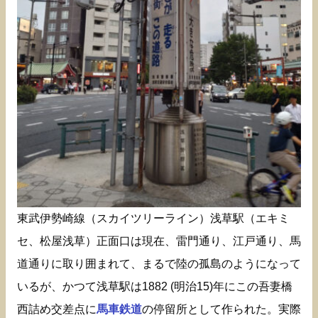
東武伊勢崎線（スカイツリーライン）浅草駅（エキミ
セ、松屋浅草）正面口は現在、雷門通り、江戸通り、馬
道通りに取り囲まれて、まるで陸の孤島のようになって
いるが、かつて浅草駅は1882 (明治15)年にこの吾妻橋
西詰め交差点に
馬車鉄道
の停留所として作られた。実際