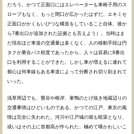
だろう。かつて正面口にはエレベーターも車椅子用のス
ロープもなく、もっと間口が広かったはずだ。エキミセ
正面口がかくもいびつな構造をしていること自体、後か
ら7番出口が追加された証拠とも言えよう）。当時はま
だ現在ほど車道の交通量は多くなく、人の移動手段は円
タクか乗合バス程度であったから、人々は容易に8番出
口を利用することができた。しかし車が増えるに連れて
都心は何車線もある車道によって分断され切り刻まれて
いった。
浅草周辺でも、鶯谷や根岸、巣鴨のとげ抜き地蔵辺りの
交通事情はひどいものである。かつての江戸、東京の風
情は完全に失われた。河川や江戸城の堀も暗渠となり、
或いはその上に首都高が作られた。極めて嘆かわしいこ