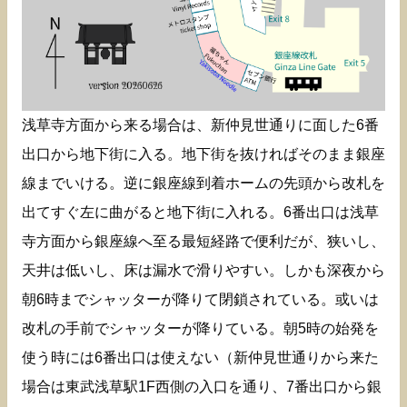
浅草寺方面から来る場合は、新仲見世通りに面した6番
出口から地下街に入る。地下街を抜ければそのまま銀座
線までいける。逆に銀座線到着ホームの先頭から改札を
出てすぐ左に曲がると地下街に入れる。6番出口は浅草
寺方面から銀座線へ至る最短経路で便利だが、狭いし、
天井は低いし、床は漏水で滑りやすい。しかも深夜から
朝6時までシャッターが降りて閉鎖されている。或いは
改札の手前でシャッターが降りている。朝5時の始発を
使う時には6番出口は使えない（新仲見世通りから来た
場合は東武浅草駅1F西側の入口を通り、7番出口から銀