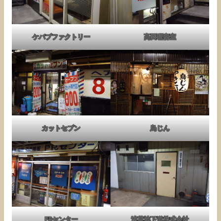
ケバブファクトリー
高田理容室
カットセブン
鳥じん
PRセンター
浅草地下道株式会社