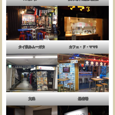
タイ飲みムーガタ
カフェ・ド・ママ3
文殊
忍者場