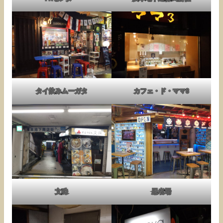
タイ飲みムーガタ
カフェ・ド・ママ3
文殊
忍者場