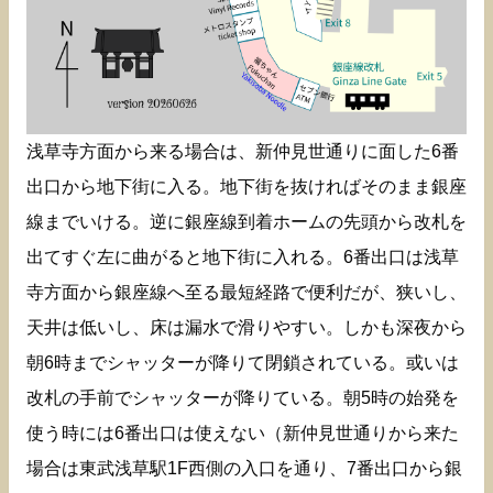
浅草寺方面から来る場合は、新仲見世通りに面した6番
出口から地下街に入る。地下街を抜ければそのまま銀座
線までいける。逆に銀座線到着ホームの先頭から改札を
出てすぐ左に曲がると地下街に入れる。6番出口は浅草
寺方面から銀座線へ至る最短経路で便利だが、狭いし、
天井は低いし、床は漏水で滑りやすい。しかも深夜から
朝6時までシャッターが降りて閉鎖されている。或いは
改札の手前でシャッターが降りている。朝5時の始発を
使う時には6番出口は使えない（新仲見世通りから来た
場合は東武浅草駅1F西側の入口を通り、7番出口から銀