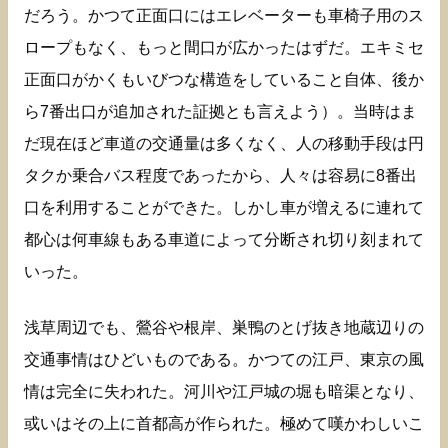
だろう。かつて正面口にはエレベーターも車椅子用のス
ロープもなく、もっと間口が広かったはずだ。エキミセ
正面口がかくもいびつな構造をしていること自体、後か
ら7番出口が追加された証拠とも言えよう）。当時はま
だ現在ほど車道の交通量は多くなく、人の移動手段は円
タクか乗合バス程度であったから、人々は容易に8番出
口を利用することができた。しかし車が増えるに連れて
都心は何車線もある車道によって分断され切り刻まれて
いった。
浅草周辺でも、鶯谷や根岸、巣鴨のとげ抜き地蔵辺りの
交通事情はひどいものである。かつての江戸、東京の風
情は完全に失われた。河川や江戸城の堀も暗渠となり、
或いはその上に首都高が作られた。極めて嘆かわしいこ