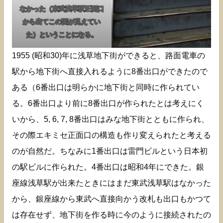
なかった（東武浅草駅正面口
から出てこの面が見えてい
た）ということになる。
1955 (昭和30)年に浅草地下街ができると、路面電車の
駅から地下街へ直接入れるように8番出口ができたので
ある（6番出口は明らかに地下街と同時に作られてい
る。6番出口より前に8番出口が作られたとは考えにく
いから、5, 6, 7, 8番出口はみな地下街とともに作られ、
その際エキミセ正面口の構造も作り変えられたと考える
のが自然だ。ちなみに1番出口は雷門ビルという日本初
の駅ビルに作られた。4番出口は昭和4年にできた。銀
座線浅草駅が出来たときにはまだ東武浅草駅はなかった
から、銀座線から東武へ直接向かう改札も出口もかつて
は存在せず、地下街を作る時に今のように接続されたの