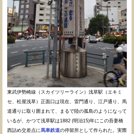
東武伊勢崎線（スカイツリーライン）浅草駅（エキミ
セ、松屋浅草）正面口は現在、雷門通り、江戸通り、馬
道通りに取り囲まれて、まるで陸の孤島のようになって
いるが、かつて浅草駅は1882 (明治15)年にこの吾妻橋
西詰め交差点に
馬車鉄道
の停留所として作られた。実際