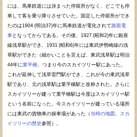
には、馬車鉄道には決まった停留所がなく、どこでも停
車して客を乗り降りさせていた。固定した停留所ができ
たのは1904 (明治37)年に馬車鉄道が電化されて
路面電
車
となってからである。その後、1927 (昭和2)年に銀座
線浅草駅ができ、1931 (昭和6)年には東武伊勢崎線の浅
草駅ができた（細かいことを言えば、東武浅草駅は明治
44年に
業平橋
、つまり今のスカイツリー駅にあった。
これが延伸して浅草雷門駅ができ、これが今の東武浅草
駅であり、元の浅草駅は業平橋駅と改称された。さらに
スカイツリーが建って業平橋駅は今度はスカイツリー駅
という名前になった。今スカイツリーが建っている場所
には東武の貨物車の操車場があった（
当時の地図
、
スカ
イツリーの歴史
参照）。