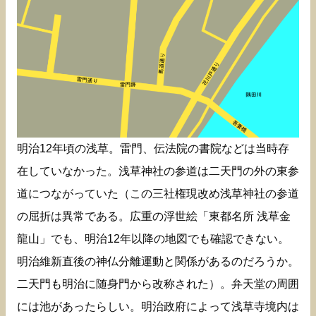
明治12年頃の浅草。雷門、伝法院の書院などは当時存
在していなかった。浅草神社の参道は二天門の外の東参
道につながっていた（この三社権現改め浅草神社の参道
の屈折は異常である。広重の浮世絵「東都名所 浅草金
龍山」でも、明治12年以降の地図でも確認できない。
明治維新直後の神仏分離運動と関係があるのだろうか。
二天門も明治に随身門から改称された）。弁天堂の周囲
には池があったらしい。明治政府によって浅草寺境内は