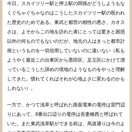
今日、スカイツリー駅と押上駅の関係がどうしようもな
くぐちゃぐちゃなのはこうしたスカイツリー駅の呪われ
た歴史のためである。東武と都営の相性の悪さ、カオス
さは、よそからこの地を訪れた者にとっては驚きと困惑
以外の何ものでもないのだが、地元の人はきっと都市計
画というものを一切信用していないのに違いない（私も
ようやく最近この台東区から墨田区、足立区にかけて漂
っているこうした諦めの境地のようなものをやっと理解
してきた。慣れてくればそれが心地よさに変わるのかも
しれない）。
一方で、かつて浅草と呼ばれた路面電車の電停は雷門辺
りにあって、8番出口辺りの電停は吾妻橋西と呼ばれて
いた。また東武浅草駅ができる前は、馬道通りは今のよ