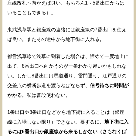
座線改札へ向かえば良い。もちろん1～5番出口からは
いることもできる）。
東武浅草駅と銀座線の連絡には銀座線の7番出口を使え
ば良い。またその途中から地下街に入れる。
都営浅草線で浅草に到着した場合は、諦めて一度地上に
出て、8番出口へ向かうのが一番わかり易いかもしれな
い。しかし8番出口は馬道通り、雷門通り、江戸通りの
交差点の横断歩道を渡らねばならず、
信号待ちに時間が
かかる
。私は普段使わない。
1番出口や3番出口などから地下街に入ることは（銀座
線に入場しない限り）できない。要するに、
地下街に入
るには6番出口か銀座線から来るしかない（さもなくば