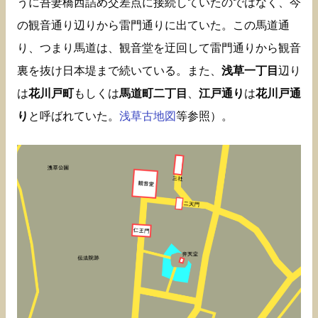
うに吾妻橋西詰め交差点に接続していたのではなく、今
の観音通り辺りから雷門通りに出ていた。この馬道通
り、つまり馬道は、観音堂を迂回して雷門通りから観音
裏を抜け日本堤まで続いている。また、
浅草一丁目
辺り
は
花川戸町
もしくは
馬道町二丁目
、
江戸通り
は
花川戸通
り
と呼ばれていた。
浅草古地図
等参照）。