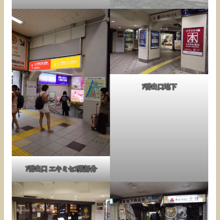
7番出口地下
7番出口 エキミセ1階部分