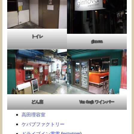
トイレ
ginnova
どん底
Van Gogh ワインバー
高田理容室
ケバブファクトリー
ドライブイン電電
(
instagram
)