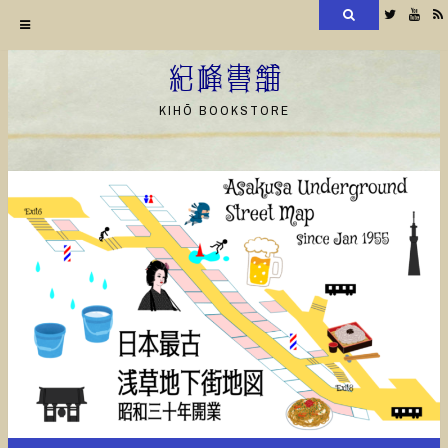
検
Twitter
YouT
索
コ
ン
紀峰書舗
テ
KIHŌ BOOKSTORE
ン
ツ
へ
ス
キ
ッ
プ