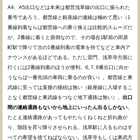
A4、A5出口などは本来は都営浅草線の出口に振られた
番号であろう。都営線と銀座線の連絡は極めて悪い（1
番線到着ならば都営線への乗り換えは比較的スムーズだ
が、2番線に着くと面倒なので、その場合1駅前の田原
町駅で降りて次の1番線到着の電車を待てなどと車内ア
ナウンスがあるほどである。ただし雷門、浅草寺方面に
行くには2番線到着のほうが便利。6, 7, 8番出口に向か
うならば一番先頭の車両に乗るのが良い）。都営線と東
武線に至っては直接の接続は無い（銀座線に入場するこ
となく都営線と東武線をつなぐ地下通路は無い）。
出口
間の連絡通路もないから地上にいったん出るしかない
。
たとえ連絡通路があってもやたらくねくねと折れ曲が
り、階段を昇り降りさせられる。浅草駅に入るものはす
べての希望を捨てねばならない。浅草寺もしくは東武方