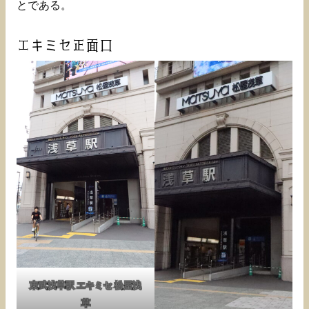
とである。
エキミセ正面口
東武浅草駅 エキミセ 松屋浅
草