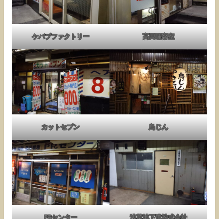
ケバブファクトリー
高田理容室
カットセブン
鳥じん
PRセンター
浅草地下道株式会社