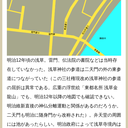
明治12年頃の浅草。雷門、伝法院の書院などは当時存
在していなかった。浅草神社の参道は二天門の外の東参
道につながっていた（この三社権現改め浅草神社の参道
の屈折は異常である。広重の浮世絵「東都名所 浅草金
龍山」でも、明治12年以降の地図でも確認できない。
明治維新直後の神仏分離運動と関係があるのだろうか。
二天門も明治に随身門から改称された）。弁天堂の周囲
には池があったらしい。明治政府によって浅草寺境内は