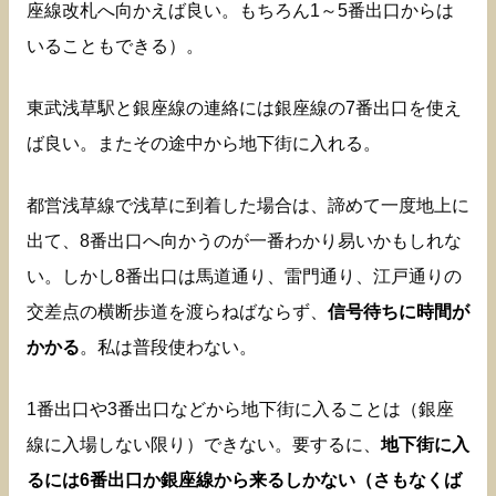
座線改札へ向かえば良い。もちろん1～5番出口からは
いることもできる）。
東武浅草駅と銀座線の連絡には銀座線の7番出口を使え
ば良い。またその途中から地下街に入れる。
都営浅草線で浅草に到着した場合は、諦めて一度地上に
出て、8番出口へ向かうのが一番わかり易いかもしれな
い。しかし8番出口は馬道通り、雷門通り、江戸通りの
交差点の横断歩道を渡らねばならず、
信号待ちに時間が
かかる
。私は普段使わない。
1番出口や3番出口などから地下街に入ることは（銀座
線に入場しない限り）できない。要するに、
地下街に入
るには6番出口か銀座線から来るしかない（さもなくば