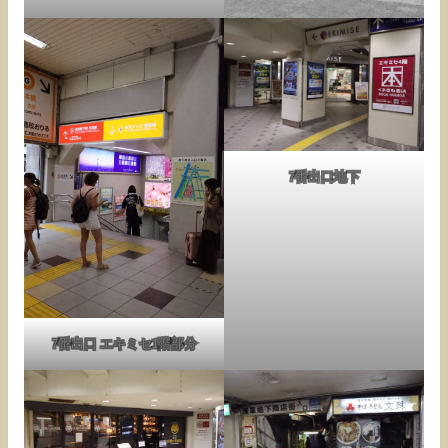
7番出口地下
7番出口 エキミセ1階部分