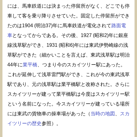
には、馬車鉄道には決まった停留所がなく、どこでも停
車して客を乗り降りさせていた。固定した停留所ができ
たのは1904 (明治37)年に馬車鉄道が電化されて
路面電
車
となってからである。その後、1927 (昭和2)年に銀座
線浅草駅ができ、1931 (昭和6)年には東武伊勢崎線の浅
草駅ができた（細かいことを言えば、東武浅草駅は明治
44年に
業平橋
、つまり今のスカイツリー駅にあった。
これが延伸して浅草雷門駅ができ、これが今の東武浅草
駅であり、元の浅草駅は業平橋駅と改称された。さらに
スカイツリーが建って業平橋駅は今度はスカイツリー駅
という名前になった。今スカイツリーが建っている場所
には東武の貨物車の操車場があった（
当時の地図
、
スカ
イツリーの歴史
参照）。