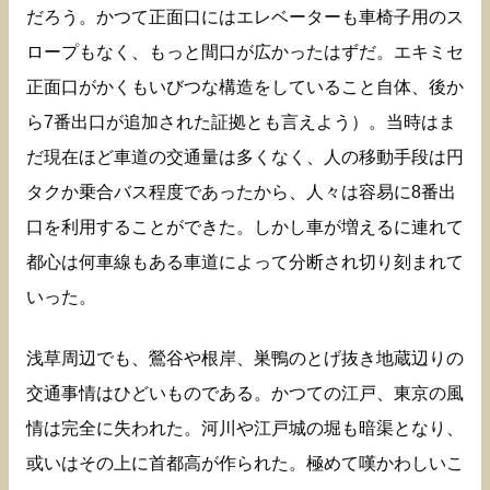
だろう。かつて正面口にはエレベーターも車椅子用のス
ロープもなく、もっと間口が広かったはずだ。エキミセ
正面口がかくもいびつな構造をしていること自体、後か
ら7番出口が追加された証拠とも言えよう）。当時はま
だ現在ほど車道の交通量は多くなく、人の移動手段は円
タクか乗合バス程度であったから、人々は容易に8番出
口を利用することができた。しかし車が増えるに連れて
都心は何車線もある車道によって分断され切り刻まれて
いった。
浅草周辺でも、鶯谷や根岸、巣鴨のとげ抜き地蔵辺りの
交通事情はひどいものである。かつての江戸、東京の風
情は完全に失われた。河川や江戸城の堀も暗渠となり、
或いはその上に首都高が作られた。極めて嘆かわしいこ