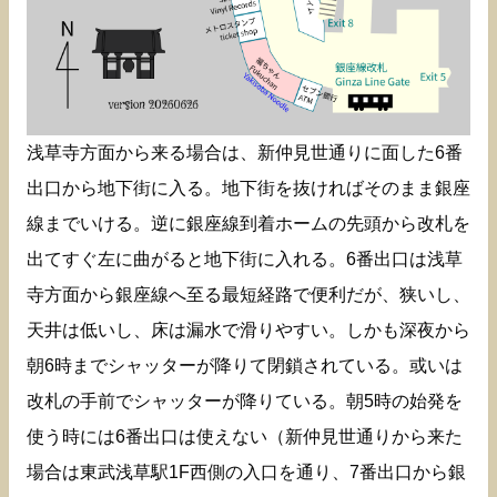
浅草寺方面から来る場合は、新仲見世通りに面した6番
出口から地下街に入る。地下街を抜ければそのまま銀座
線までいける。逆に銀座線到着ホームの先頭から改札を
出てすぐ左に曲がると地下街に入れる。6番出口は浅草
寺方面から銀座線へ至る最短経路で便利だが、狭いし、
天井は低いし、床は漏水で滑りやすい。しかも深夜から
朝6時までシャッターが降りて閉鎖されている。或いは
改札の手前でシャッターが降りている。朝5時の始発を
使う時には6番出口は使えない（新仲見世通りから来た
場合は東武浅草駅1F西側の入口を通り、7番出口から銀