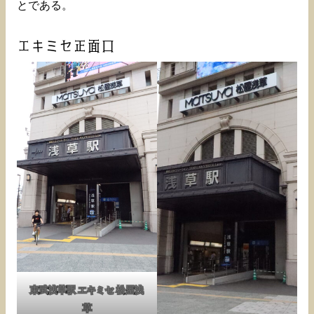
とである。
エキミセ正面口
東武浅草駅 エキミセ 松屋浅
草