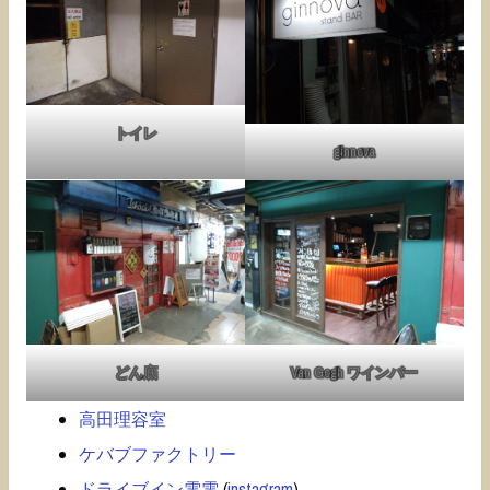
トイレ
ginnova
どん底
Van Gogh ワインバー
高田理容室
ケバブファクトリー
ドライブイン電電
(
instagram
)