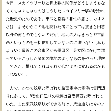
今日、スカイツリー駅と押上駅の関係がどうしようもな
くぐちゃぐちゃなのはこうしたスカイツリー駅の呪われ
た歴史のためである。東武と都営の相性の悪さ、カオス
さは、よそからこの地を訪れた者にとっては驚きと困惑
以外の何ものでもないのだが、地元の人はきっと都市計
画というものを一切信用していないのに違いない（私も
ようやく最近この台東区から墨田区、足立区にかけて漂
っているこうした諦めの境地のようなものをやっと理解
してきた。慣れてくればそれが心地よさに変わるのかも
しれない）。
一方で、かつて浅草と呼ばれた路面電車の電停は雷門辺
りにあって、8番出口辺りの電停は吾妻橋西と呼ばれて
いた。また東武浅草駅ができる前は、馬道通りは今のよ