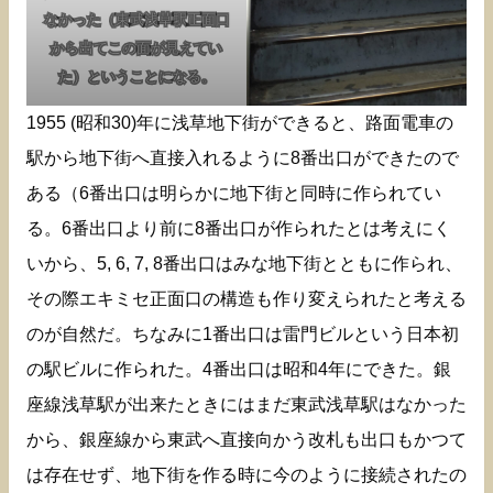
なかった（東武浅草駅正面口
から出てこの面が見えてい
た）ということになる。
1955 (昭和30)年に浅草地下街ができると、路面電車の
駅から地下街へ直接入れるように8番出口ができたので
ある（6番出口は明らかに地下街と同時に作られてい
る。6番出口より前に8番出口が作られたとは考えにく
いから、5, 6, 7, 8番出口はみな地下街とともに作られ、
その際エキミセ正面口の構造も作り変えられたと考える
のが自然だ。ちなみに1番出口は雷門ビルという日本初
の駅ビルに作られた。4番出口は昭和4年にできた。銀
座線浅草駅が出来たときにはまだ東武浅草駅はなかった
から、銀座線から東武へ直接向かう改札も出口もかつて
は存在せず、地下街を作る時に今のように接続されたの