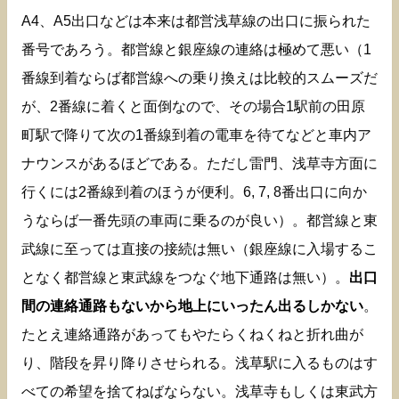
A4、A5出口などは本来は都営浅草線の出口に振られた
番号であろう。都営線と銀座線の連絡は極めて悪い（1
番線到着ならば都営線への乗り換えは比較的スムーズだ
が、2番線に着くと面倒なので、その場合1駅前の田原
町駅で降りて次の1番線到着の電車を待てなどと車内ア
ナウンスがあるほどである。ただし雷門、浅草寺方面に
行くには2番線到着のほうが便利。6, 7, 8番出口に向か
うならば一番先頭の車両に乗るのが良い）。都営線と東
武線に至っては直接の接続は無い（銀座線に入場するこ
となく都営線と東武線をつなぐ地下通路は無い）。
出口
間の連絡通路もないから地上にいったん出るしかない
。
たとえ連絡通路があってもやたらくねくねと折れ曲が
り、階段を昇り降りさせられる。浅草駅に入るものはす
べての希望を捨てねばならない。浅草寺もしくは東武方