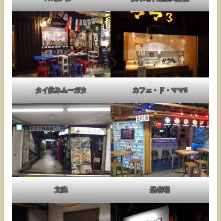
タイ飲みムーガタ
カフェ・ド・ママ3
文殊
忍者場