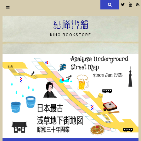
検
Twitter
YouT
索
コ
ン
紀峰書舗
テ
KIHŌ BOOKSTORE
ン
ツ
へ
ス
キ
ッ
プ