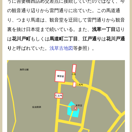
うに吾妻橋西詰め交差点に接続していたのではなく、今
の観音通り辺りから雷門通りに出ていた。この馬道通
り、つまり馬道は、観音堂を迂回して雷門通りから観音
裏を抜け日本堤まで続いている。また、
浅草一丁目
辺り
は
花川戸町
もしくは
馬道町二丁目
、
江戸通り
は
花川戸通
り
と呼ばれていた。
浅草古地図
等参照）。