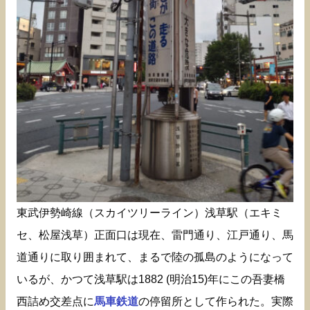
東武伊勢崎線（スカイツリーライン）浅草駅（エキミ
セ、松屋浅草）正面口は現在、雷門通り、江戸通り、馬
道通りに取り囲まれて、まるで陸の孤島のようになって
いるが、かつて浅草駅は1882 (明治15)年にこの吾妻橋
西詰め交差点に
馬車鉄道
の停留所として作られた。実際