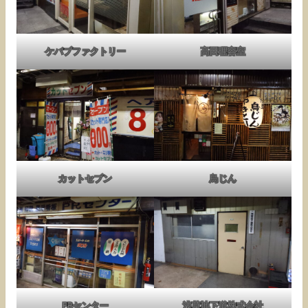
ケバブファクトリー
高田理容室
カットセブン
鳥じん
PRセンター
浅草地下道株式会社