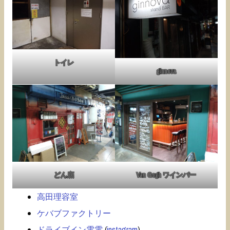
トイレ
ginnova
どん底
Van Gogh ワインバー
高田理容室
ケバブファクトリー
ドライブイン電電
(
instagram
)