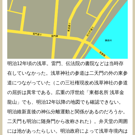
明治12年頃の浅草。雷門、伝法院の書院などは当時存
在していなかった。浅草神社の参道は二天門の外の東参
道につながっていた（この三社権現改め浅草神社の参道
の屈折は異常である。広重の浮世絵「東都名所 浅草金
龍山」でも、明治12年以降の地図でも確認できない。
明治維新直後の神仏分離運動と関係があるのだろうか。
二天門も明治に随身門から改称された）。弁天堂の周囲
には池があったらしい。明治政府によって浅草寺境内は