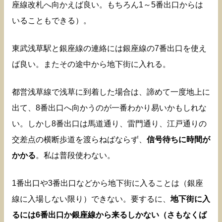
座線改札へ向かえば良い。もちろん1～5番出口からは
いることもできる）。
東武浅草駅と銀座線の連絡には銀座線の7番出口を使え
ば良い。またその途中から地下街に入れる。
都営浅草線で浅草に到着した場合は、諦めて一度地上に
出て、8番出口へ向かうのが一番わかり易いかもしれな
い。しかし8番出口は馬道通り、雷門通り、江戸通りの
交差点の横断歩道を渡らねばならず、
信号待ちに時間が
かかる
。私は普段使わない。
1番出口や3番出口などから地下街に入ることは（銀座
線に入場しない限り）できない。要するに、
地下街に入
るには6番出口か銀座線から来るしかない（さもなくば