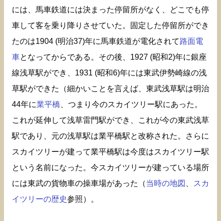
には、馬車鉄道には決まった停留所がなく、どこでも停
車して客を乗り降りさせていた。固定した停留所ができ
たのは1904 (明治37)年に馬車鉄道が電化されて
路面電
車
となってからである。その後、1927 (昭和2)年に銀座
線浅草駅ができ、1931 (昭和6)年には東武伊勢崎線の浅
草駅ができた（細かいことを言えば、東武浅草駅は明治
44年に
業平橋
、つまり今のスカイツリー駅にあった。
これが延伸して浅草雷門駅ができ、これが今の東武浅草
駅であり、元の浅草駅は業平橋駅と改称された。さらに
スカイツリーが建って業平橋駅は今度はスカイツリー駅
という名前になった。今スカイツリーが建っている場所
には東武の貨物車の操車場があった（
当時の地図
、
スカ
イツリーの歴史
参照）。