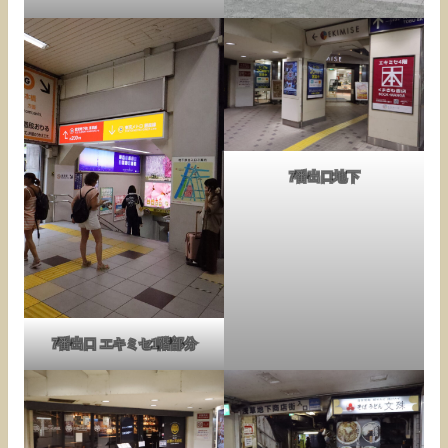
7番出口地下
7番出口 エキミセ1階部分