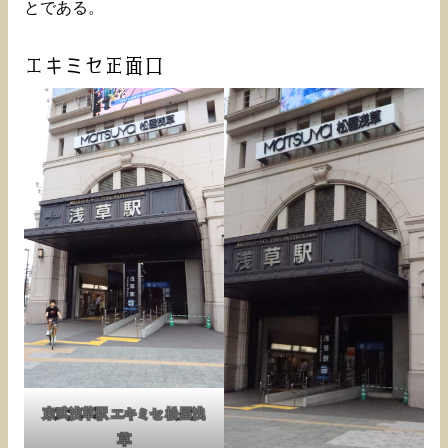
とである。
エキミセ正面口
東武浅草駅 エキミセ 松屋浅
草