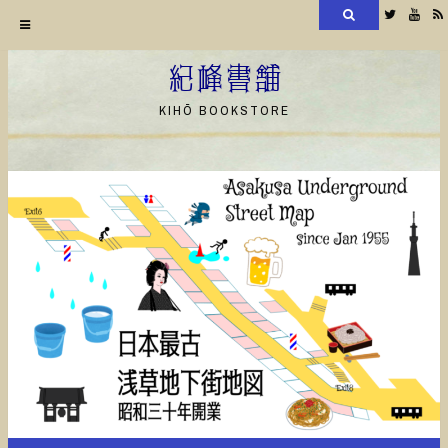
検
Twitter
YouT
索
コ
ン
紀峰書舗
テ
KIHŌ BOOKSTORE
ン
ツ
へ
ス
キ
ッ
プ