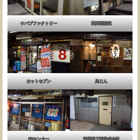
ケバブファクトリー
高田理容室
カットセブン
鳥じん
PRセンター
浅草地下道株式会社