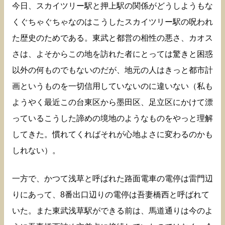
今日、スカイツリー駅と押上駅の関係がどうしようもな
くぐちゃぐちゃなのはこうしたスカイツリー駅の呪われ
た歴史のためである。東武と都営の相性の悪さ、カオス
さは、よそからこの地を訪れた者にとっては驚きと困惑
以外の何ものでもないのだが、地元の人はきっと都市計
画というものを一切信用していないのに違いない（私も
ようやく最近この台東区から墨田区、足立区にかけて漂
っているこうした諦めの境地のようなものをやっと理解
してきた。慣れてくればそれが心地よさに変わるのかも
しれない）。
一方で、かつて浅草と呼ばれた路面電車の電停は雷門辺
りにあって、8番出口辺りの電停は吾妻橋西と呼ばれて
いた。また東武浅草駅ができる前は、馬道通りは今のよ