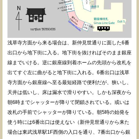
浅草寺方面から来る場合は、新仲見世通りに面した6番
出口から地下街に入る。地下街を抜ければそのまま銀座
線までいける。逆に銀座線到着ホームの先頭から改札を
出てすぐ左に曲がると地下街に入れる。6番出口は浅草
寺方面から銀座線へ至る最短経路で便利だが、狭いし、
天井は低いし、床は漏水で滑りやすい。しかも深夜から
朝6時までシャッターが降りて閉鎖されている。或いは
改札の手前でシャッターが降りている。朝5時の始発を
使う時には6番出口は使えない（新仲見世通りから来た
場合は東武浅草駅1F西側の入口を通り、7番出口から銀