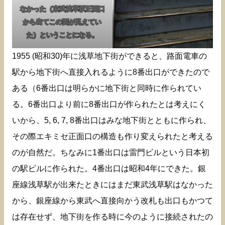
なかった（東武浅草駅正面口
から出てこの面が見えてい
た）ということになる。
1955 (昭和30)年に浅草地下街ができると、路面電車の
駅から地下街へ直接入れるように8番出口ができたので
ある（6番出口は明らかに地下街と同時に作られてい
る。6番出口より前に8番出口が作られたとは考えにく
いから、5, 6, 7, 8番出口はみな地下街とともに作られ、
その際エキミセ正面口の構造も作り変えられたと考える
のが自然だ。ちなみに1番出口は雷門ビルという日本初
の駅ビルに作られた。4番出口は昭和4年にできた。銀
座線浅草駅が出来たときにはまだ東武浅草駅はなかった
から、銀座線から東武へ直接向かう改札も出口もかつて
は存在せず、地下街を作る時に今のように接続されたの