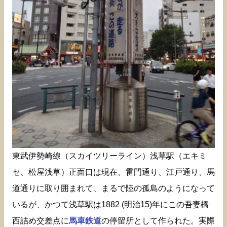
東武伊勢崎線（スカイツリーライン）浅草駅（エキミ
セ、松屋浅草）正面口は現在、雷門通り、江戸通り、馬
道通りに取り囲まれて、まるで陸の孤島のようになって
いるが、かつて浅草駅は1882 (明治15)年にこの吾妻橋
西詰め交差点に
馬車鉄道
の停留所として作られた。実際