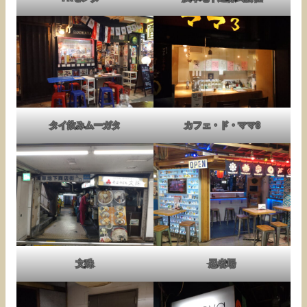
タイ飲みムーガタ
カフェ・ド・ママ3
文殊
忍者場