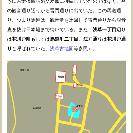
うに吾妻橋西詰め交差点に接続していたのではなく、今
の観音通り辺りから雷門通りに出ていた。この馬道通
り、つまり馬道は、観音堂を迂回して雷門通りから観音
裏を抜け日本堤まで続いている。また、
浅草一丁目
辺り
は
花川戸町
もしくは
馬道町二丁目
、
江戸通り
は
花川戸通
り
と呼ばれていた。
浅草古地図
等参照）。