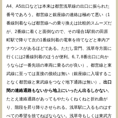
A4、A5出口などは本来は都営浅草線の出口に振られた
番号であろう。都営線と銀座線の連絡は極めて悪い（1
番線到着ならば都営線への乗り換えは比較的スムーズだ
が、2番線に着くと面倒なので、その場合1駅前の田原
町駅で降りて次の1番線到着の電車を待てなどと車内ア
ナウンスがあるほどである。ただし雷門、浅草寺方面に
行くには2番線到着のほうが便利。6, 7, 8番出口に向か
うならば一番先頭の車両に乗るのが良い）。都営線と東
武線に至っては直接の接続は無い（銀座線に入場するこ
となく都営線と東武線をつなぐ地下通路は無い）。
出口
間の連絡通路もないから地上にいったん出るしかない
。
たとえ連絡通路があってもやたらくねくねと折れ曲が
り、階段を昇り降りさせられる。浅草駅に入るものはす
べての希望を捨てねばならない。浅草寺もしくは東武方