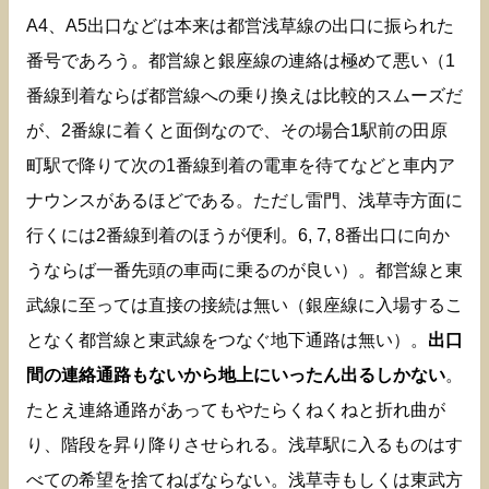
A4、A5出口などは本来は都営浅草線の出口に振られた
番号であろう。都営線と銀座線の連絡は極めて悪い（1
番線到着ならば都営線への乗り換えは比較的スムーズだ
が、2番線に着くと面倒なので、その場合1駅前の田原
町駅で降りて次の1番線到着の電車を待てなどと車内ア
ナウンスがあるほどである。ただし雷門、浅草寺方面に
行くには2番線到着のほうが便利。6, 7, 8番出口に向か
うならば一番先頭の車両に乗るのが良い）。都営線と東
武線に至っては直接の接続は無い（銀座線に入場するこ
となく都営線と東武線をつなぐ地下通路は無い）。
出口
間の連絡通路もないから地上にいったん出るしかない
。
たとえ連絡通路があってもやたらくねくねと折れ曲が
り、階段を昇り降りさせられる。浅草駅に入るものはす
べての希望を捨てねばならない。浅草寺もしくは東武方