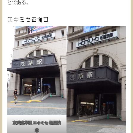
とである。
エキミセ正面口
東武浅草駅 エキミセ 松屋浅
草