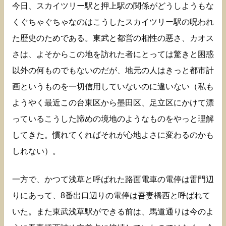
今日、スカイツリー駅と押上駅の関係がどうしようもな
くぐちゃぐちゃなのはこうしたスカイツリー駅の呪われ
た歴史のためである。東武と都営の相性の悪さ、カオス
さは、よそからこの地を訪れた者にとっては驚きと困惑
以外の何ものでもないのだが、地元の人はきっと都市計
画というものを一切信用していないのに違いない（私も
ようやく最近この台東区から墨田区、足立区にかけて漂
っているこうした諦めの境地のようなものをやっと理解
してきた。慣れてくればそれが心地よさに変わるのかも
しれない）。
一方で、かつて浅草と呼ばれた路面電車の電停は雷門辺
りにあって、8番出口辺りの電停は吾妻橋西と呼ばれて
いた。また東武浅草駅ができる前は、馬道通りは今のよ