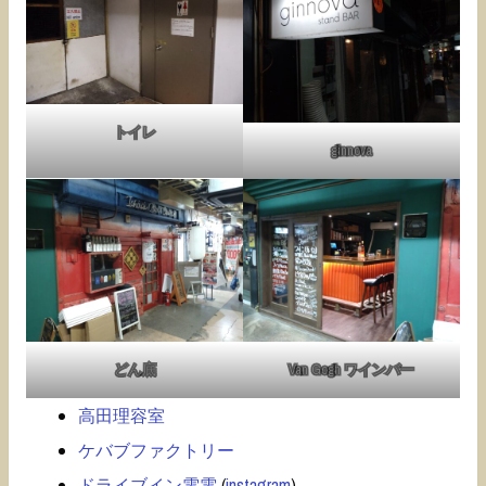
トイレ
ginnova
どん底
Van Gogh ワインバー
高田理容室
ケバブファクトリー
ドライブイン電電
(
instagram
)