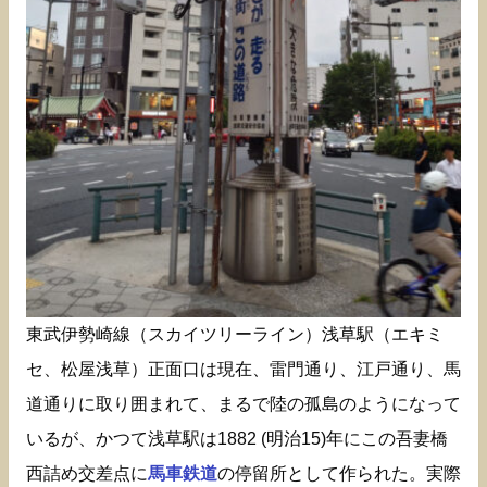
東武伊勢崎線（スカイツリーライン）浅草駅（エキミ
セ、松屋浅草）正面口は現在、雷門通り、江戸通り、馬
道通りに取り囲まれて、まるで陸の孤島のようになって
いるが、かつて浅草駅は1882 (明治15)年にこの吾妻橋
西詰め交差点に
馬車鉄道
の停留所として作られた。実際