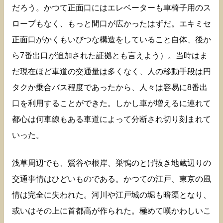
だろう。かつて正面口にはエレベーターも車椅子用のス
ロープもなく、もっと間口が広かったはずだ。エキミセ
正面口がかくもいびつな構造をしていること自体、後か
ら7番出口が追加された証拠とも言えよう）。当時はま
だ現在ほど車道の交通量は多くなく、人の移動手段は円
タクか乗合バス程度であったから、人々は容易に8番出
口を利用することができた。しかし車が増えるに連れて
都心は何車線もある車道によって分断され切り刻まれて
いった。
浅草周辺でも、鶯谷や根岸、巣鴨のとげ抜き地蔵辺りの
交通事情はひどいものである。かつての江戸、東京の風
情は完全に失われた。河川や江戸城の堀も暗渠となり、
或いはその上に首都高が作られた。極めて嘆かわしいこ