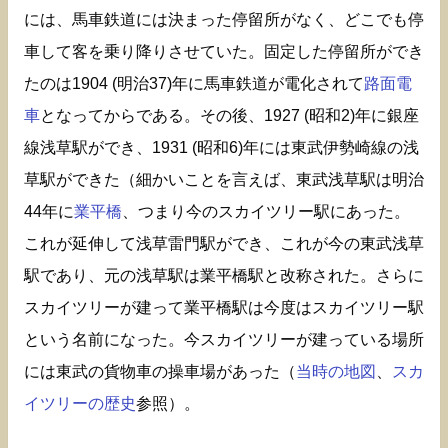
には、馬車鉄道には決まった停留所がなく、どこでも停
車して客を乗り降りさせていた。固定した停留所ができ
たのは1904 (明治37)年に馬車鉄道が電化されて
路面電
車
となってからである。その後、1927 (昭和2)年に銀座
線浅草駅ができ、1931 (昭和6)年には東武伊勢崎線の浅
草駅ができた（細かいことを言えば、東武浅草駅は明治
44年に
業平橋
、つまり今のスカイツリー駅にあった。
これが延伸して浅草雷門駅ができ、これが今の東武浅草
駅であり、元の浅草駅は業平橋駅と改称された。さらに
スカイツリーが建って業平橋駅は今度はスカイツリー駅
という名前になった。今スカイツリーが建っている場所
には東武の貨物車の操車場があった（
当時の地図
、
スカ
イツリーの歴史
参照）。