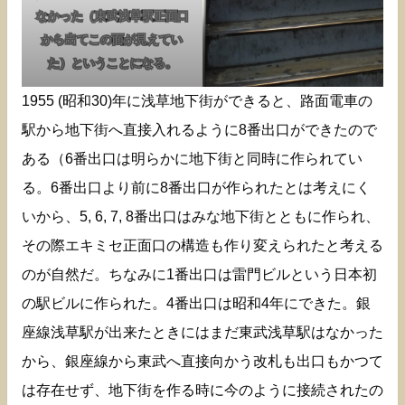
なかった（東武浅草駅正面口
から出てこの面が見えてい
た）ということになる。
1955 (昭和30)年に浅草地下街ができると、路面電車の
駅から地下街へ直接入れるように8番出口ができたので
ある（6番出口は明らかに地下街と同時に作られてい
る。6番出口より前に8番出口が作られたとは考えにく
いから、5, 6, 7, 8番出口はみな地下街とともに作られ、
その際エキミセ正面口の構造も作り変えられたと考える
のが自然だ。ちなみに1番出口は雷門ビルという日本初
の駅ビルに作られた。4番出口は昭和4年にできた。銀
座線浅草駅が出来たときにはまだ東武浅草駅はなかった
から、銀座線から東武へ直接向かう改札も出口もかつて
は存在せず、地下街を作る時に今のように接続されたの