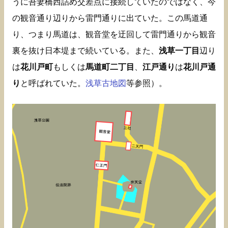
うに吾妻橋西詰め交差点に接続していたのではなく、今
の観音通り辺りから雷門通りに出ていた。この馬道通
り、つまり馬道は、観音堂を迂回して雷門通りから観音
裏を抜け日本堤まで続いている。また、
浅草一丁目
辺り
は
花川戸町
もしくは
馬道町二丁目
、
江戸通り
は
花川戸通
り
と呼ばれていた。
浅草古地図
等参照）。