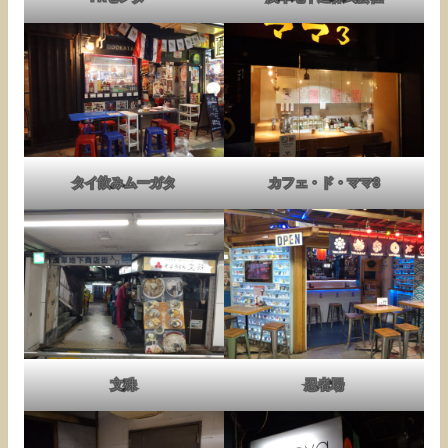
タイ飲みムーガタ
カフェ・ド・ママ3
文殊
忍者場