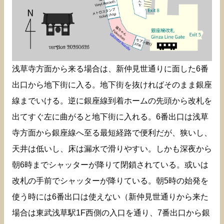
浅草寺方面から来る場合は、新仲見世通りに面した6番
出口から地下街に入る。地下街を抜ければそのまま銀座
線までいける。逆に銀座線到着ホームの先頭から改札を
出てすぐ左に曲がると地下街に入れる。6番出口は浅草
寺方面から銀座線へ至る最短経路で便利だが、狭いし、
天井は低いし、床は漏水で滑りやすい。しかも深夜から
朝6時までシャッターが降りて閉鎖されている。或いは
改札の手前でシャッターが降りている。朝5時の始発を
使う時には6番出口は使えない（新仲見世通りから来た
場合は東武浅草駅1F西側の入口を通り、7番出口から銀