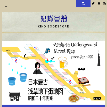
検
Twitter
YouT
索
コ
ン
紀峰書舗
テ
KIHŌ BOOKSTORE
ン
ツ
へ
ス
キ
ッ
プ