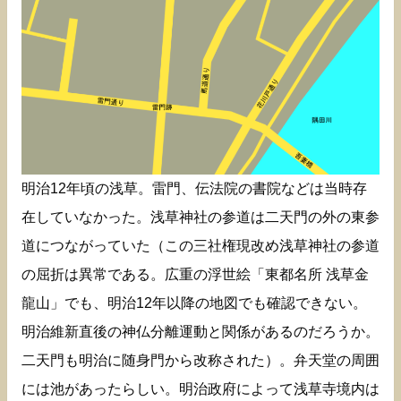
明治12年頃の浅草。雷門、伝法院の書院などは当時存
在していなかった。浅草神社の参道は二天門の外の東参
道につながっていた（この三社権現改め浅草神社の参道
の屈折は異常である。広重の浮世絵「東都名所 浅草金
龍山」でも、明治12年以降の地図でも確認できない。
明治維新直後の神仏分離運動と関係があるのだろうか。
二天門も明治に随身門から改称された）。弁天堂の周囲
には池があったらしい。明治政府によって浅草寺境内は