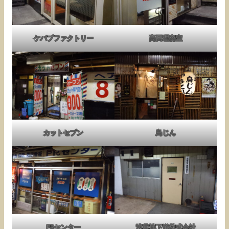
ケバブファクトリー
高田理容室
カットセブン
鳥じん
PRセンター
浅草地下道株式会社