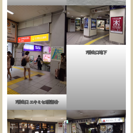
7番出口地下
7番出口 エキミセ1階部分