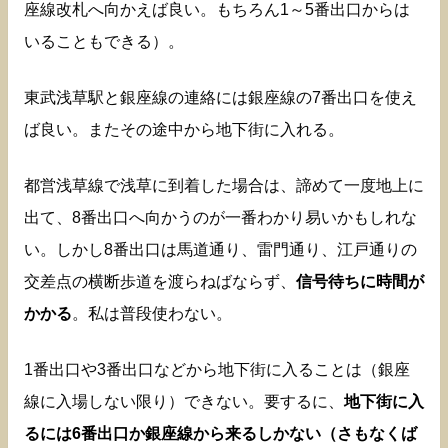
座線改札へ向かえば良い。もちろん1～5番出口からは
いることもできる）。
東武浅草駅と銀座線の連絡には銀座線の7番出口を使え
ば良い。またその途中から地下街に入れる。
都営浅草線で浅草に到着した場合は、諦めて一度地上に
出て、8番出口へ向かうのが一番わかり易いかもしれな
い。しかし8番出口は馬道通り、雷門通り、江戸通りの
交差点の横断歩道を渡らねばならず、
信号待ちに時間が
かかる
。私は普段使わない。
1番出口や3番出口などから地下街に入ることは（銀座
線に入場しない限り）できない。要するに、
地下街に入
るには6番出口か銀座線から来るしかない（さもなくば