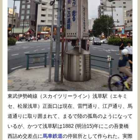
東武伊勢崎線（スカイツリーライン）浅草駅（エキミ
セ、松屋浅草）正面口は現在、雷門通り、江戸通り、馬
道通りに取り囲まれて、まるで陸の孤島のようになって
いるが、かつて浅草駅は1882 (明治15)年にこの吾妻橋
西詰め交差点に
馬車鉄道
の停留所として作られた。実際