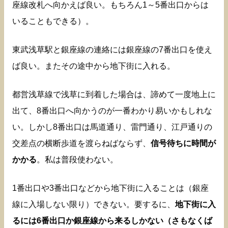
座線改札へ向かえば良い。もちろん1～5番出口からは
いることもできる）。
東武浅草駅と銀座線の連絡には銀座線の7番出口を使え
ば良い。またその途中から地下街に入れる。
都営浅草線で浅草に到着した場合は、諦めて一度地上に
出て、8番出口へ向かうのが一番わかり易いかもしれな
い。しかし8番出口は馬道通り、雷門通り、江戸通りの
交差点の横断歩道を渡らねばならず、
信号待ちに時間が
かかる
。私は普段使わない。
1番出口や3番出口などから地下街に入ることは（銀座
線に入場しない限り）できない。要するに、
地下街に入
るには6番出口か銀座線から来るしかない（さもなくば