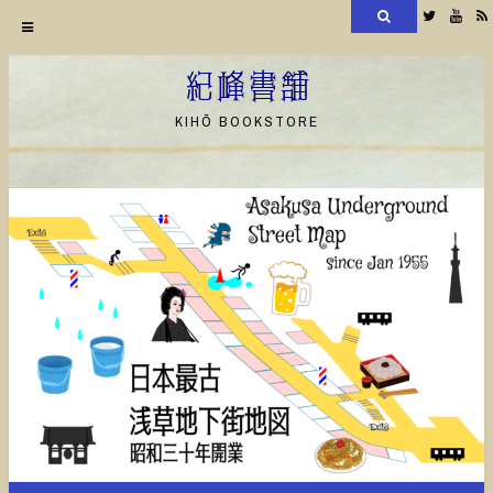
検
Twitter
YouT
索
コ
ン
紀峰書舗
テ
KIHŌ BOOKSTORE
ン
ツ
へ
ス
キ
ッ
プ