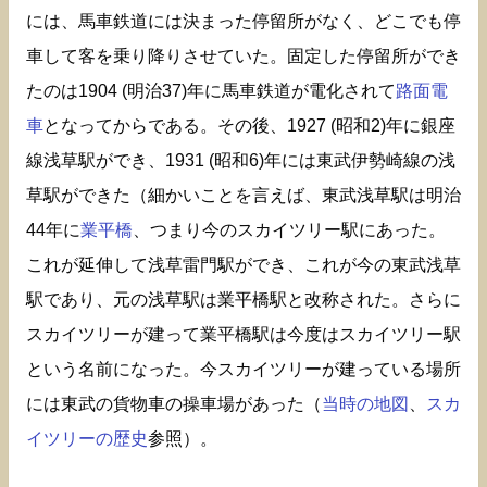
には、馬車鉄道には決まった停留所がなく、どこでも停
車して客を乗り降りさせていた。固定した停留所ができ
たのは1904 (明治37)年に馬車鉄道が電化されて
路面電
車
となってからである。その後、1927 (昭和2)年に銀座
線浅草駅ができ、1931 (昭和6)年には東武伊勢崎線の浅
草駅ができた（細かいことを言えば、東武浅草駅は明治
44年に
業平橋
、つまり今のスカイツリー駅にあった。
これが延伸して浅草雷門駅ができ、これが今の東武浅草
駅であり、元の浅草駅は業平橋駅と改称された。さらに
スカイツリーが建って業平橋駅は今度はスカイツリー駅
という名前になった。今スカイツリーが建っている場所
には東武の貨物車の操車場があった（
当時の地図
、
スカ
イツリーの歴史
参照）。