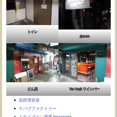
トイレ
ginnova
どん底
Van Gogh ワインバー
高田理容室
ケバブファクトリー
ドライブイン電電
(
instagram
)