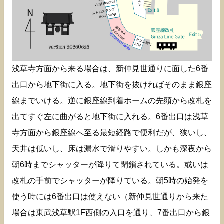
浅草寺方面から来る場合は、新仲見世通りに面した6番
出口から地下街に入る。地下街を抜ければそのまま銀座
線までいける。逆に銀座線到着ホームの先頭から改札を
出てすぐ左に曲がると地下街に入れる。6番出口は浅草
寺方面から銀座線へ至る最短経路で便利だが、狭いし、
天井は低いし、床は漏水で滑りやすい。しかも深夜から
朝6時までシャッターが降りて閉鎖されている。或いは
改札の手前でシャッターが降りている。朝5時の始発を
使う時には6番出口は使えない（新仲見世通りから来た
場合は東武浅草駅1F西側の入口を通り、7番出口から銀