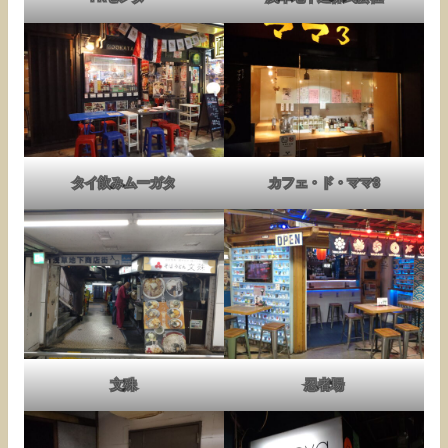
タイ飲みムーガタ
カフェ・ド・ママ3
文殊
忍者場