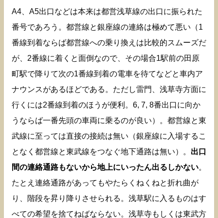
A4、A5出口などは本来は都営浅草線の出口に振られた
番号であろう。都営線と銀座線の連絡は極めて悪い（1
番線到着ならば都営線への乗り換えは比較的スムーズだ
が、2番線に着くと面倒なので、その場合1駅前の田原
町駅で降りて次の1番線到着の電車を待てなどと車内ア
ナウンスがあるほどである。ただし雷門、浅草寺方面に
行くには2番線到着のほうが便利。6, 7, 8番出口に向か
うならば一番先頭の車両に乗るのが良い）。都営線と東
武線に至っては直接の接続は無い（銀座線に入場するこ
となく都営線と東武線をつなぐ地下通路は無い）。
出口
間の連絡通路もないから地上にいったん出るしかない
。
たとえ連絡通路があってもやたらくねくねと折れ曲が
り、階段を昇り降りさせられる。浅草駅に入るものはす
べての希望を捨てねばならない。浅草寺もしくは東武方