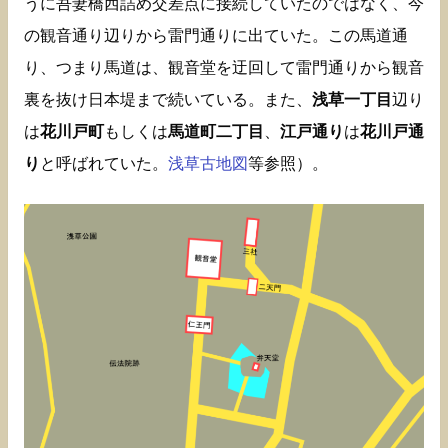
うに吾妻橋西詰め交差点に接続していたのではなく、今
の観音通り辺りから雷門通りに出ていた。この馬道通
り、つまり馬道は、観音堂を迂回して雷門通りから観音
裏を抜け日本堤まで続いている。また、
浅草一丁目
辺り
は
花川戸町
もしくは
馬道町二丁目
、
江戸通り
は
花川戸通
り
と呼ばれていた。
浅草古地図
等参照）。