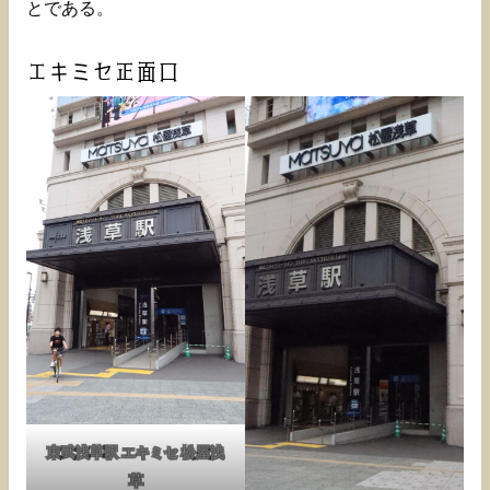
とである。
エキミセ正面口
東武浅草駅 エキミセ 松屋浅
草