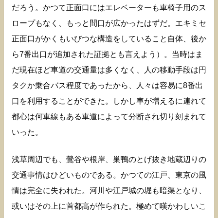
だろう。かつて正面口にはエレベーターも車椅子用のス
ロープもなく、もっと間口が広かったはずだ。エキミセ
正面口がかくもいびつな構造をしていること自体、後か
ら7番出口が追加された証拠とも言えよう）。当時はま
だ現在ほど車道の交通量は多くなく、人の移動手段は円
タクか乗合バス程度であったから、人々は容易に8番出
口を利用することができた。しかし車が増えるに連れて
都心は何車線もある車道によって分断され切り刻まれて
いった。
浅草周辺でも、鶯谷や根岸、巣鴨のとげ抜き地蔵辺りの
交通事情はひどいものである。かつての江戸、東京の風
情は完全に失われた。河川や江戸城の堀も暗渠となり、
或いはその上に首都高が作られた。極めて嘆かわしいこ