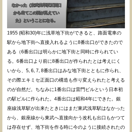
なかった（東武浅草駅正面口
から出てこの面が見えてい
た）ということになる。
1955 (昭和30)年に浅草地下街ができると、路面電車の
駅から地下街へ直接入れるように8番出口ができたので
ある（6番出口は明らかに地下街と同時に作られてい
る。6番出口より前に8番出口が作られたとは考えにく
いから、5, 6, 7, 8番出口はみな地下街とともに作られ、
その際エキミセ正面口の構造も作り変えられたと考える
のが自然だ。ちなみに1番出口は雷門ビルという日本初
の駅ビルに作られた。4番出口は昭和4年にできた。銀
座線浅草駅が出来たときにはまだ東武浅草駅はなかった
から、銀座線から東武へ直接向かう改札も出口もかつて
は存在せず、地下街を作る時に今のように接続されたの