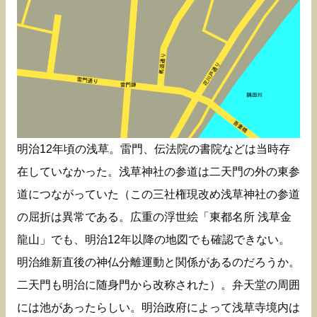
明治12年頃の浅草。雷門、伝法院の書院などは当時存
在していなかった。浅草神社の参道は二天門の外の東参
道につながっていた（この三社権現改め浅草神社の参道
の屈折は異常である。広重の浮世絵「東都名所 浅草金
龍山」でも、明治12年以降の地図でも確認できない。
明治維新直後の神仏分離運動と関係があるのだろうか。
二天門も明治に随身門から改称された）。弁天堂の周囲
には池があったらしい。明治政府によって浅草寺境内は