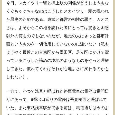
今日、スカイツリー駅と押上駅の関係がどうしようもな
くぐちゃぐちゃなのはこうしたスカイツリー駅の呪われ
た歴史のためである。東武と都営の相性の悪さ、カオス
さは、よそからこの地を訪れた者にとっては驚きと困惑
以外の何ものでもないのだが、地元の人はきっと都市計
画というものを一切信用していないのに違いない（私も
ようやく最近この台東区から墨田区、足立区にかけて漂
っているこうした諦めの境地のようなものをやっと理解
してきた。慣れてくればそれが心地よさに変わるのかも
しれない）。
一方で、かつて浅草と呼ばれた路面電車の電停は雷門辺
りにあって、8番出口辺りの電停は吾妻橋西と呼ばれて
いた。また東武浅草駅ができる前は、馬道通りは今のよ