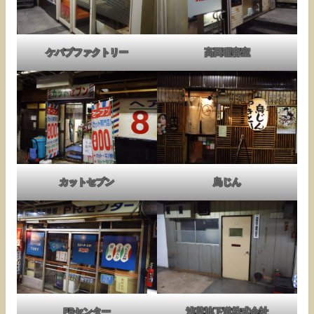
ケバブファクトリー
高田理容室
カットセブン
鳥じん
PRセンター
浅草地下道株式会社