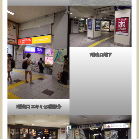
7番出口地下
7番出口 エキミセ1階部分