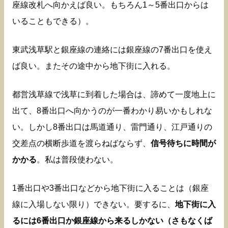
座線改札へ向かえば良い。もちろん1～5番出口からは
いることもできる）。
東武浅草駅と銀座線の連絡には銀座線の7番出口を使え
ば良い。またその途中から地下街に入れる。
都営浅草線で浅草に到着した場合は、諦めて一度地上に
出て、8番出口へ向かうのが一番わかり易いかもしれな
い。しかし8番出口は馬道通り、雷門通り、江戸通りの
交差点の横断歩道を渡らねばならず、
信号待ちに時間が
かかる
。私は普段使わない。
1番出口や3番出口などから地下街に入ることは（銀座
線に入場しない限り）できない。要するに、
地下街に入
るには6番出口か銀座線から来るしかない（さもなくば