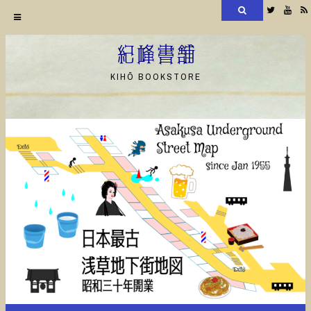
検
Twitter
YouT
索
コ
ン
紀峰書舗
テ
KIHŌ BOOKSTORE
ン
ツ
へ
ス
キ
ッ
プ