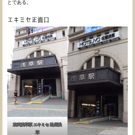
とである。
エキミセ正面口
東武浅草駅 エキミセ 松屋浅
草