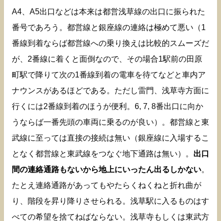
A4、A5出口などは本来は都営浅草線の出口に振られた
番号であろう。都営線と銀座線の連絡は極めて悪い（1
番線到着ならば都営線への乗り換えは比較的スムーズだ
が、2番線に着くと面倒なので、その場合1駅前の田原
町駅で降りて次の1番線到着の電車を待てなどと車内ア
ナウンスがあるほどである。ただし雷門、浅草寺方面に
行くには2番線到着のほうが便利。6, 7, 8番出口に向か
うならば一番先頭の車両に乗るのが良い）。都営線と東
武線に至っては直接の接続は無い（銀座線に入場するこ
となく都営線と東武線をつなぐ地下通路は無い）。
出口
間の連絡通路もないから地上にいったん出るしかない
。
たとえ連絡通路があってもやたらくねくねと折れ曲が
り、階段を昇り降りさせられる。浅草駅に入るものはす
べての希望を捨てねばならない。浅草寺もしくは東武方