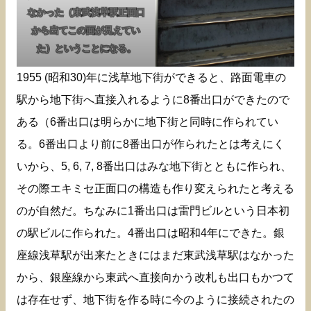
なかった（東武浅草駅正面口
から出てこの面が見えてい
た）ということになる。
1955 (昭和30)年に浅草地下街ができると、路面電車の
駅から地下街へ直接入れるように8番出口ができたので
ある（6番出口は明らかに地下街と同時に作られてい
る。6番出口より前に8番出口が作られたとは考えにく
いから、5, 6, 7, 8番出口はみな地下街とともに作られ、
その際エキミセ正面口の構造も作り変えられたと考える
のが自然だ。ちなみに1番出口は雷門ビルという日本初
の駅ビルに作られた。4番出口は昭和4年にできた。銀
座線浅草駅が出来たときにはまだ東武浅草駅はなかった
から、銀座線から東武へ直接向かう改札も出口もかつて
は存在せず、地下街を作る時に今のように接続されたの