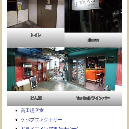
トイレ
ginnova
どん底
Van Gogh ワインバー
高田理容室
ケバブファクトリー
ドライブイン電電
(
instagram
)