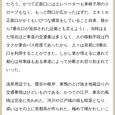
だろう。かつて正面口にはエレベーターも車椅子用のス
ロープもなく、もっと間口が広かったはずだ。エキミセ
正面口がかくもいびつな構造をしていること自体、後か
ら7番出口が追加された証拠とも言えよう）。当時はま
だ現在ほど車道の交通量は多くなく、人の移動手段は円
タクか乗合バス程度であったから、人々は容易に8番出
口を利用することができた。しかし車が増えるに連れて
都心は何車線もある車道によって分断され切り刻まれて
いった。
浅草周辺でも、鶯谷や根岸、巣鴨のとげ抜き地蔵辺りの
交通事情はひどいものである。かつての江戸、東京の風
情は完全に失われた。河川や江戸城の堀も暗渠となり、
或いはその上に首都高が作られた。極めて嘆かわしいこ