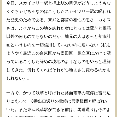
今日、スカイツリー駅と押上駅の関係がどうしようもな
くぐちゃぐちゃなのはこうしたスカイツリー駅の呪われ
た歴史のためである。東武と都営の相性の悪さ、カオス
さは、よそからこの地を訪れた者にとっては驚きと困惑
以外の何ものでもないのだが、地元の人はきっと都市計
画というものを一切信用していないのに違いない（私も
ようやく最近この台東区から墨田区、足立区にかけて漂
っているこうした諦めの境地のようなものをやっと理解
してきた。慣れてくればそれが心地よさに変わるのかも
しれない）。
一方で、かつて浅草と呼ばれた路面電車の電停は雷門辺
りにあって、8番出口辺りの電停は吾妻橋西と呼ばれて
いた。また東武浅草駅ができる前は、馬道通りは今のよ