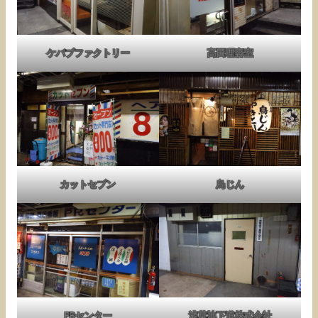
ケバブファクトリー
高田理容室
カットセブン
鳥じん
PRセンター
浅草地下道株式会社