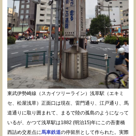
東武伊勢崎線（スカイツリーライン）浅草駅（エキミ
セ、松屋浅草）正面口は現在、雷門通り、江戸通り、馬
道通りに取り囲まれて、まるで陸の孤島のようになって
いるが、かつて浅草駅は1882 (明治15)年にこの吾妻橋
西詰め交差点に
馬車鉄道
の停留所として作られた。実際