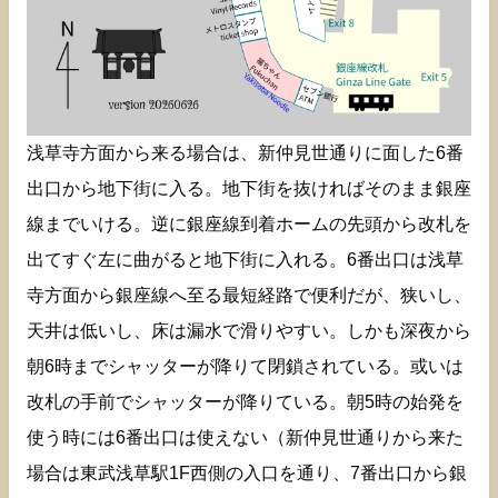
浅草寺方面から来る場合は、新仲見世通りに面した6番
出口から地下街に入る。地下街を抜ければそのまま銀座
線までいける。逆に銀座線到着ホームの先頭から改札を
出てすぐ左に曲がると地下街に入れる。6番出口は浅草
寺方面から銀座線へ至る最短経路で便利だが、狭いし、
天井は低いし、床は漏水で滑りやすい。しかも深夜から
朝6時までシャッターが降りて閉鎖されている。或いは
改札の手前でシャッターが降りている。朝5時の始発を
使う時には6番出口は使えない（新仲見世通りから来た
場合は東武浅草駅1F西側の入口を通り、7番出口から銀