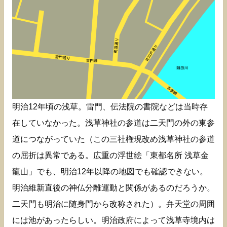
明治12年頃の浅草。雷門、伝法院の書院などは当時存
在していなかった。浅草神社の参道は二天門の外の東参
道につながっていた（この三社権現改め浅草神社の参道
の屈折は異常である。広重の浮世絵「東都名所 浅草金
龍山」でも、明治12年以降の地図でも確認できない。
明治維新直後の神仏分離運動と関係があるのだろうか。
二天門も明治に随身門から改称された）。弁天堂の周囲
には池があったらしい。明治政府によって浅草寺境内は