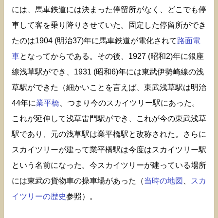
には、馬車鉄道には決まった停留所がなく、どこでも停
車して客を乗り降りさせていた。固定した停留所ができ
たのは1904 (明治37)年に馬車鉄道が電化されて
路面電
車
となってからである。その後、1927 (昭和2)年に銀座
線浅草駅ができ、1931 (昭和6)年には東武伊勢崎線の浅
草駅ができた（細かいことを言えば、東武浅草駅は明治
44年に
業平橋
、つまり今のスカイツリー駅にあった。
これが延伸して浅草雷門駅ができ、これが今の東武浅草
駅であり、元の浅草駅は業平橋駅と改称された。さらに
スカイツリーが建って業平橋駅は今度はスカイツリー駅
という名前になった。今スカイツリーが建っている場所
には東武の貨物車の操車場があった（
当時の地図
、
スカ
イツリーの歴史
参照）。