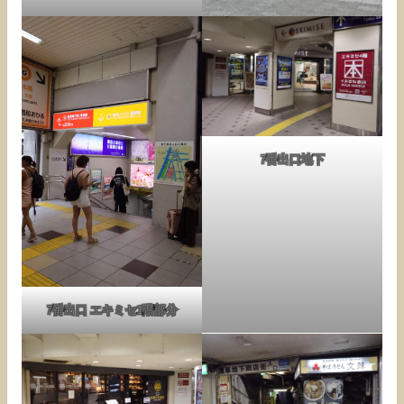
7番出口地下
7番出口 エキミセ1階部分