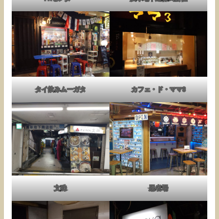
タイ飲みムーガタ
カフェ・ド・ママ3
文殊
忍者場