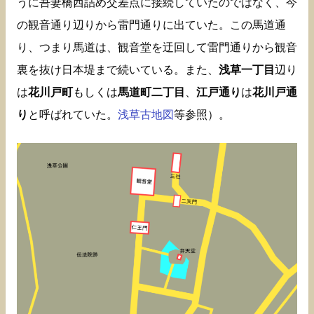
うに吾妻橋西詰め交差点に接続していたのではなく、今
の観音通り辺りから雷門通りに出ていた。この馬道通
り、つまり馬道は、観音堂を迂回して雷門通りから観音
裏を抜け日本堤まで続いている。また、
浅草一丁目
辺り
は
花川戸町
もしくは
馬道町二丁目
、
江戸通り
は
花川戸通
り
と呼ばれていた。
浅草古地図
等参照）。