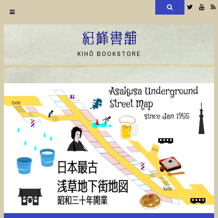
検
Twitter
YouT
索
コ
ン
紀峰書舗
テ
KIHŌ BOOKSTORE
ン
ツ
へ
ス
キ
ッ
プ