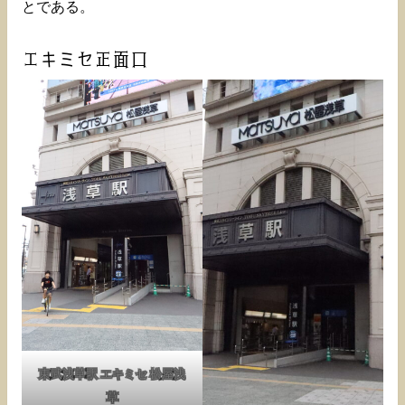
とである。
エキミセ正面口
東武浅草駅 エキミセ 松屋浅
草