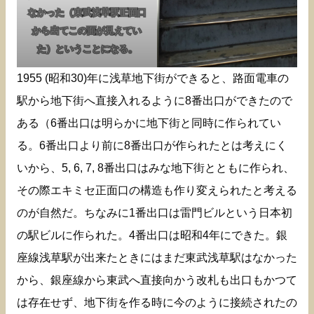
なかった（東武浅草駅正面口
から出てこの面が見えてい
た）ということになる。
1955 (昭和30)年に浅草地下街ができると、路面電車の
駅から地下街へ直接入れるように8番出口ができたので
ある（6番出口は明らかに地下街と同時に作られてい
る。6番出口より前に8番出口が作られたとは考えにく
いから、5, 6, 7, 8番出口はみな地下街とともに作られ、
その際エキミセ正面口の構造も作り変えられたと考える
のが自然だ。ちなみに1番出口は雷門ビルという日本初
の駅ビルに作られた。4番出口は昭和4年にできた。銀
座線浅草駅が出来たときにはまだ東武浅草駅はなかった
から、銀座線から東武へ直接向かう改札も出口もかつて
は存在せず、地下街を作る時に今のように接続されたの