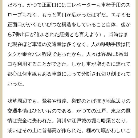
だろう。かつて正面口にはエレベーターも車椅子用のス
ロープもなく、もっと間口が広かったはずだ。エキミセ
正面口がかくもいびつな構造をしていること自体、後か
ら7番出口が追加された証拠とも言えよう）。当時はま
だ現在ほど車道の交通量は多くなく、人の移動手段は円
タクか乗合バス程度であったから、人々は容易に8番出
口を利用することができた。しかし車が増えるに連れて
都心は何車線もある車道によって分断され切り刻まれて
いった。
浅草周辺でも、鶯谷や根岸、巣鴨のとげ抜き地蔵辺りの
交通事情はひどいものである。かつての江戸、東京の風
情は完全に失われた。河川や江戸城の堀も暗渠となり、
或いはその上に首都高が作られた。極めて嘆かわしいこ