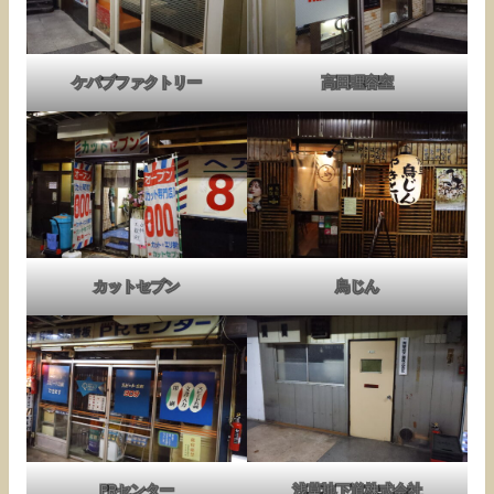
ケバブファクトリー
高田理容室
カットセブン
鳥じん
PRセンター
浅草地下道株式会社