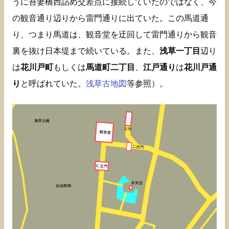
うに吾妻橋西詰め交差点に接続していたのではなく、今
の観音通り辺りから雷門通りに出ていた。この馬道通
り、つまり馬道は、観音堂を迂回して雷門通りから観音
裏を抜け日本堤まで続いている。また、
浅草一丁目
辺り
は
花川戸町
もしくは
馬道町二丁目
、
江戸通り
は
花川戸通
り
と呼ばれていた。
浅草古地図
等参照）。