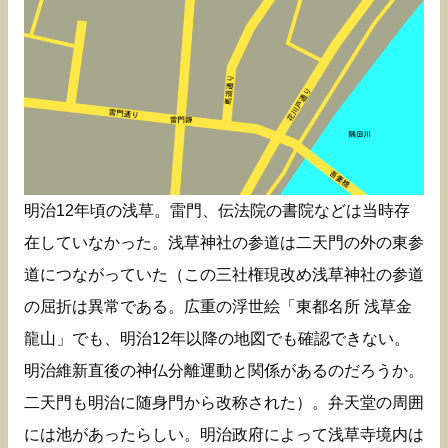
明治12年頃の浅草。雷門、伝法院の書院などは当時存
在していなかった。浅草神社の参道は二天門の外の東参
道につながっていた（この三社権現改め浅草神社の参道
の屈折は異常である。広重の浮世絵「東都名所 浅草金
龍山」でも、明治12年以降の地図でも確認できない。
明治維新直後の神仏分離運動と関係があるのだろうか。
二天門も明治に随身門から改称された）。弁天堂の周囲
には池があったらしい。明治政府によって浅草寺境内は