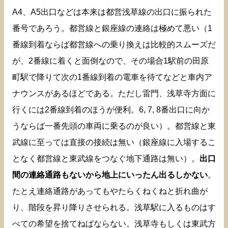
A4、A5出口などは本来は都営浅草線の出口に振られた
番号であろう。都営線と銀座線の連絡は極めて悪い（1
番線到着ならば都営線への乗り換えは比較的スムーズだ
が、2番線に着くと面倒なので、その場合1駅前の田原
町駅で降りて次の1番線到着の電車を待てなどと車内ア
ナウンスがあるほどである。ただし雷門、浅草寺方面に
行くには2番線到着のほうが便利。6, 7, 8番出口に向か
うならば一番先頭の車両に乗るのが良い）。都営線と東
武線に至っては直接の接続は無い（銀座線に入場するこ
となく都営線と東武線をつなぐ地下通路は無い）。
出口
間の連絡通路もないから地上にいったん出るしかない
。
たとえ連絡通路があってもやたらくねくねと折れ曲が
り、階段を昇り降りさせられる。浅草駅に入るものはす
べての希望を捨てねばならない。浅草寺もしくは東武方