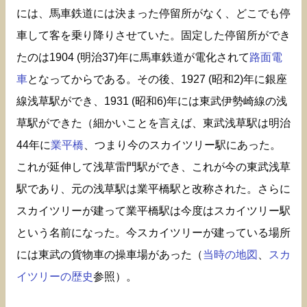
には、馬車鉄道には決まった停留所がなく、どこでも停
車して客を乗り降りさせていた。固定した停留所ができ
たのは1904 (明治37)年に馬車鉄道が電化されて
路面電
車
となってからである。その後、1927 (昭和2)年に銀座
線浅草駅ができ、1931 (昭和6)年には東武伊勢崎線の浅
草駅ができた（細かいことを言えば、東武浅草駅は明治
44年に
業平橋
、つまり今のスカイツリー駅にあった。
これが延伸して浅草雷門駅ができ、これが今の東武浅草
駅であり、元の浅草駅は業平橋駅と改称された。さらに
スカイツリーが建って業平橋駅は今度はスカイツリー駅
という名前になった。今スカイツリーが建っている場所
には東武の貨物車の操車場があった（
当時の地図
、
スカ
イツリーの歴史
参照）。