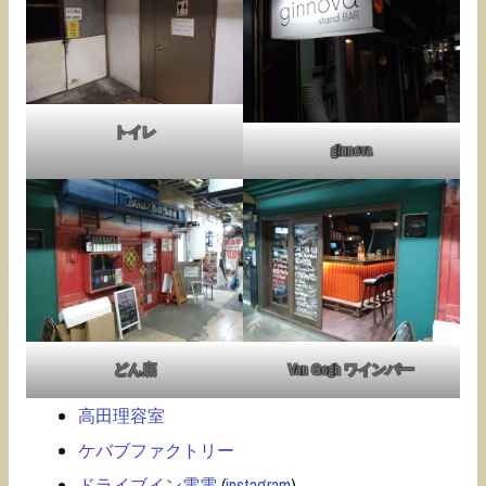
トイレ
ginnova
どん底
Van Gogh ワインバー
高田理容室
ケバブファクトリー
ドライブイン電電
(
instagram
)