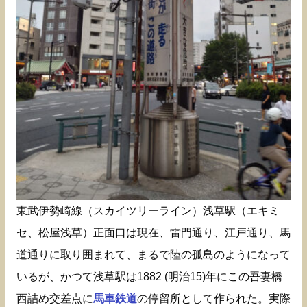
東武伊勢崎線（スカイツリーライン）浅草駅（エキミ
セ、松屋浅草）正面口は現在、雷門通り、江戸通り、馬
道通りに取り囲まれて、まるで陸の孤島のようになって
いるが、かつて浅草駅は1882 (明治15)年にこの吾妻橋
西詰め交差点に
馬車鉄道
の停留所として作られた。実際