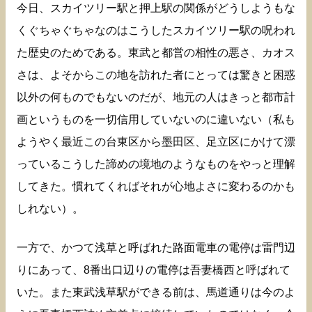
今日、スカイツリー駅と押上駅の関係がどうしようもな
くぐちゃぐちゃなのはこうしたスカイツリー駅の呪われ
た歴史のためである。東武と都営の相性の悪さ、カオス
さは、よそからこの地を訪れた者にとっては驚きと困惑
以外の何ものでもないのだが、地元の人はきっと都市計
画というものを一切信用していないのに違いない（私も
ようやく最近この台東区から墨田区、足立区にかけて漂
っているこうした諦めの境地のようなものをやっと理解
してきた。慣れてくればそれが心地よさに変わるのかも
しれない）。
一方で、かつて浅草と呼ばれた路面電車の電停は雷門辺
りにあって、8番出口辺りの電停は吾妻橋西と呼ばれて
いた。また東武浅草駅ができる前は、馬道通りは今のよ