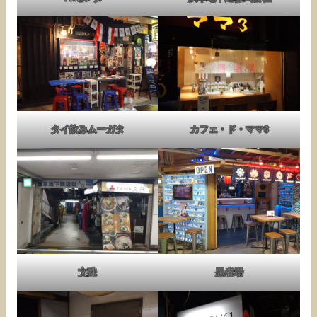
タイ飲みムーガタ
カフェ・ド・ママ3
文殊
忍者場