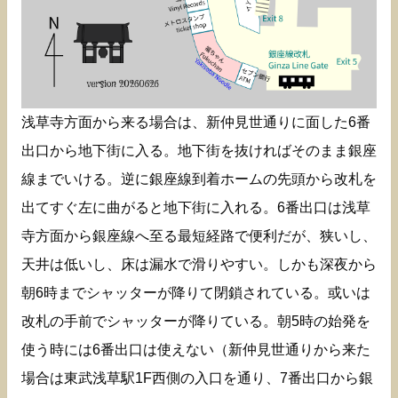
浅草寺方面から来る場合は、新仲見世通りに面した6番
出口から地下街に入る。地下街を抜ければそのまま銀座
線までいける。逆に銀座線到着ホームの先頭から改札を
出てすぐ左に曲がると地下街に入れる。6番出口は浅草
寺方面から銀座線へ至る最短経路で便利だが、狭いし、
天井は低いし、床は漏水で滑りやすい。しかも深夜から
朝6時までシャッターが降りて閉鎖されている。或いは
改札の手前でシャッターが降りている。朝5時の始発を
使う時には6番出口は使えない（新仲見世通りから来た
場合は東武浅草駅1F西側の入口を通り、7番出口から銀