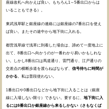
座線改札へ向かえば良い。もちろん1～5番出口からは
いることもできる）。
東武浅草駅と銀座線の連絡には銀座線の7番出口を使え
ば良い。またその途中から地下街に入れる。
都営浅草線で浅草に到着した場合は、諦めて一度地上に
出て、8番出口へ向かうのが一番わかり易いかもしれな
い。しかし8番出口は馬道通り、雷門通り、江戸通りの
交差点の横断歩道を渡らねばならず、
信号待ちに時間が
かかる
。私は普段使わない。
1番出口や3番出口などから地下街に入ることは（銀座
線に入場しない限り）できない。要するに、
地下街に入
るには6番出口か銀座線から来るしかない（さもなくば