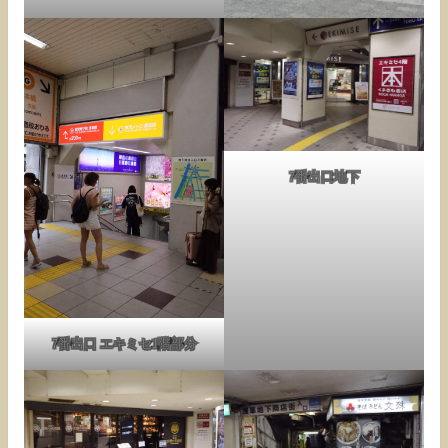
7番出口地下
7番出口 エキミセ1階部分