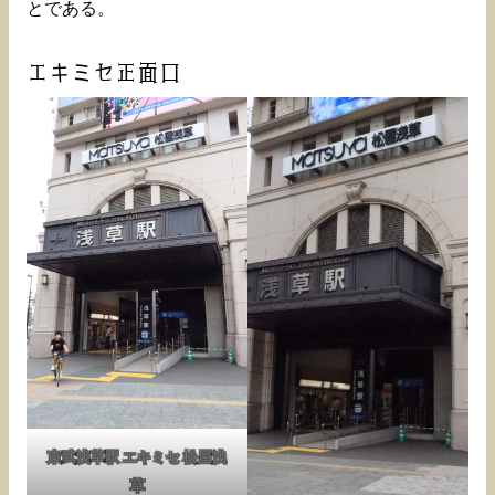
とである。
エキミセ正面口
東武浅草駅 エキミセ 松屋浅
草