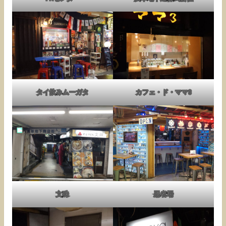
タイ飲みムーガタ
カフェ・ド・ママ3
文殊
忍者場