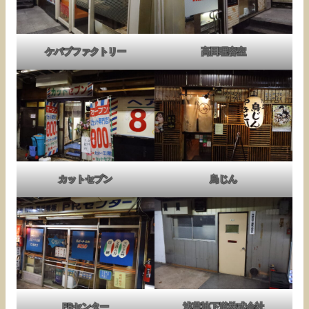
ケバブファクトリー
高田理容室
カットセブン
鳥じん
PRセンター
浅草地下道株式会社