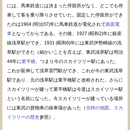
には、馬車鉄道には決まった停留所がなく、どこでも停
車して客を乗り降りさせていた。固定した停留所ができ
たのは1904 (明治37)年に馬車鉄道が電化されて
路面電
車
となってからである。その後、1927 (昭和2)年に銀座
線浅草駅ができ、1931 (昭和6)年には東武伊勢崎線の浅
草駅ができた（細かいことを言えば、東武浅草駅は明治
44年に
業平橋
、つまり今のスカイツリー駅にあった。
これが延伸して浅草雷門駅ができ、これが今の東武浅草
駅であり、元の浅草駅は業平橋駅と改称された。さらに
スカイツリーが建って業平橋駅は今度はスカイツリー駅
という名前になった。今スカイツリーが建っている場所
には東武の貨物車の操車場があった（
当時の地図
、
スカ
イツリーの歴史
参照）。