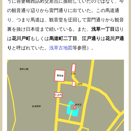
うに吾妻橋西詰め交差点に接続していたのではなく、今
の観音通り辺りから雷門通りに出ていた。この馬道通
り、つまり馬道は、観音堂を迂回して雷門通りから観音
裏を抜け日本堤まで続いている。また、
浅草一丁目
辺り
は
花川戸町
もしくは
馬道町二丁目
、
江戸通り
は
花川戸通
り
と呼ばれていた。
浅草古地図
等参照）。