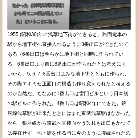
なかった（東武浅草駅正面口
から出てこの面が見えてい
た）ということになる。
1955 (昭和30)年に浅草地下街ができると、路面電車の
駅から地下街へ直接入れるように8番出口ができたので
ある（6番出口は明らかに地下街と同時に作られてい
る。6番出口より前に8番出口が作られたとは考えにく
いから、5, 6, 7, 8番出口はみな地下街とともに作られ、
その際エキミセ正面口の構造も作り変えられたと考える
のが自然だ。ちなみに1番出口は雷門ビルという日本初
の駅ビルに作られた。4番出口は昭和4年にできた。銀
座線浅草駅が出来たときにはまだ東武浅草駅はなかった
から、銀座線から東武へ直接向かう改札も出口もかつて
は存在せず、地下街を作る時に今のように接続されたの