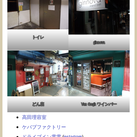
トイレ
ginnova
どん底
Van Gogh ワインバー
高田理容室
ケバブファクトリー
ドライブイン電電
(
instagram
)