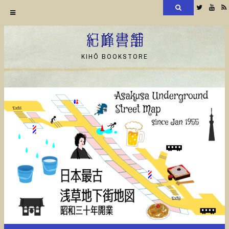
検
Twitter
YouT
索
コ
ン
紀峰書舗
テ
KIHŌ BOOKSTORE
ン
ツ
へ
ス
キ
ッ
プ