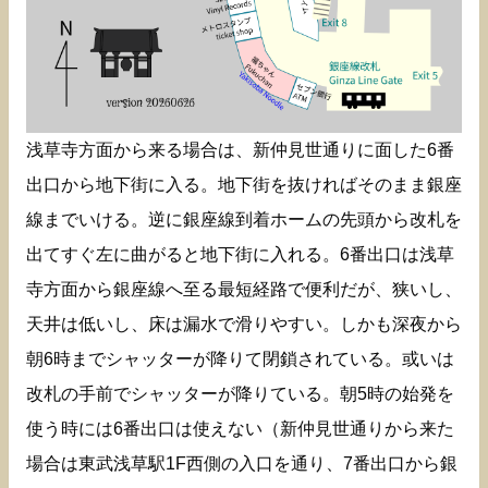
浅草寺方面から来る場合は、新仲見世通りに面した6番
出口から地下街に入る。地下街を抜ければそのまま銀座
線までいける。逆に銀座線到着ホームの先頭から改札を
出てすぐ左に曲がると地下街に入れる。6番出口は浅草
寺方面から銀座線へ至る最短経路で便利だが、狭いし、
天井は低いし、床は漏水で滑りやすい。しかも深夜から
朝6時までシャッターが降りて閉鎖されている。或いは
改札の手前でシャッターが降りている。朝5時の始発を
使う時には6番出口は使えない（新仲見世通りから来た
場合は東武浅草駅1F西側の入口を通り、7番出口から銀