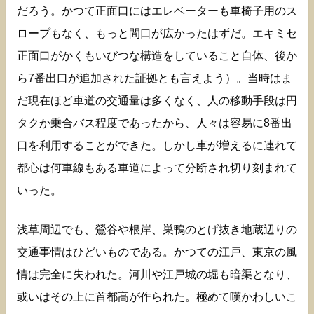
だろう。かつて正面口にはエレベーターも車椅子用のス
ロープもなく、もっと間口が広かったはずだ。エキミセ
正面口がかくもいびつな構造をしていること自体、後か
ら7番出口が追加された証拠とも言えよう）。当時はま
だ現在ほど車道の交通量は多くなく、人の移動手段は円
タクか乗合バス程度であったから、人々は容易に8番出
口を利用することができた。しかし車が増えるに連れて
都心は何車線もある車道によって分断され切り刻まれて
いった。
浅草周辺でも、鶯谷や根岸、巣鴨のとげ抜き地蔵辺りの
交通事情はひどいものである。かつての江戸、東京の風
情は完全に失われた。河川や江戸城の堀も暗渠となり、
或いはその上に首都高が作られた。極めて嘆かわしいこ