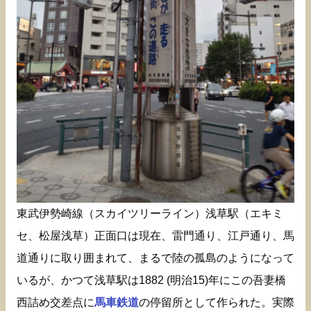
東武伊勢崎線（スカイツリーライン）浅草駅（エキミ
セ、松屋浅草）正面口は現在、雷門通り、江戸通り、馬
道通りに取り囲まれて、まるで陸の孤島のようになって
いるが、かつて浅草駅は1882 (明治15)年にこの吾妻橋
西詰め交差点に
馬車鉄道
の停留所として作られた。実際