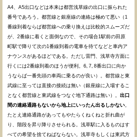
A4、A5出口などは本来は都営浅草線の出口に振られた
番号であろう。都営線と銀座線の連絡は極めて悪い（1
番線到着ならば都営線への乗り換えは比較的スムーズだ
が、2番線に着くと面倒なので、その場合1駅前の田原
町駅で降りて次の1番線到着の電車を待てなどと車内ア
ナウンスがあるほどである。ただし雷門、浅草寺方面に
行くには2番線到着のほうが便利。6, 7, 8番出口に向か
うならば一番先頭の車両に乗るのが良い）。都営線と東
武線に至っては直接の接続は無い（銀座線に入場するこ
となく都営線と東武線をつなぐ地下通路は無い）。
出口
間の連絡通路もないから地上にいったん出るしかない
。
たとえ連絡通路があってもやたらくねくねと折れ曲が
り、階段を昇り降りさせられる。浅草駅に入るものはす
べての希望を捨てねばならない。浅草寺もしくは東武方