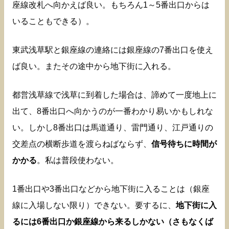
座線改札へ向かえば良い。もちろん1～5番出口からは
いることもできる）。
東武浅草駅と銀座線の連絡には銀座線の7番出口を使え
ば良い。またその途中から地下街に入れる。
都営浅草線で浅草に到着した場合は、諦めて一度地上に
出て、8番出口へ向かうのが一番わかり易いかもしれな
い。しかし8番出口は馬道通り、雷門通り、江戸通りの
交差点の横断歩道を渡らねばならず、
信号待ちに時間が
かかる
。私は普段使わない。
1番出口や3番出口などから地下街に入ることは（銀座
線に入場しない限り）できない。要するに、
地下街に入
るには6番出口か銀座線から来るしかない（さもなくば