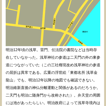
明治12年頃の浅草。雷門、伝法院の書院などは当時存
在していなかった。浅草神社の参道は二天門の外の東参
道につながっていた（この三社権現改め浅草神社の参道
の屈折は異常である。広重の浮世絵「東都名所 浅草金
龍山」でも、明治12年以降の地図でも確認できない。
明治維新直後の神仏分離運動と関係があるのだろうか。
二天門も明治に随身門から改称された）。弁天堂の周囲
には池があったらしい。明治政府によって浅草寺境内は