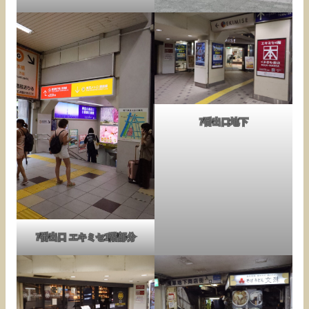
7番出口地下
7番出口 エキミセ1階部分