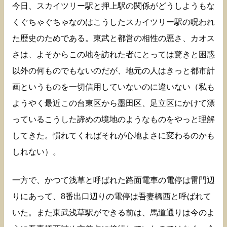
今日、スカイツリー駅と押上駅の関係がどうしようもな
くぐちゃぐちゃなのはこうしたスカイツリー駅の呪われ
た歴史のためである。東武と都営の相性の悪さ、カオス
さは、よそからこの地を訪れた者にとっては驚きと困惑
以外の何ものでもないのだが、地元の人はきっと都市計
画というものを一切信用していないのに違いない（私も
ようやく最近この台東区から墨田区、足立区にかけて漂
っているこうした諦めの境地のようなものをやっと理解
してきた。慣れてくればそれが心地よさに変わるのかも
しれない）。
一方で、かつて浅草と呼ばれた路面電車の電停は雷門辺
りにあって、8番出口辺りの電停は吾妻橋西と呼ばれて
いた。また東武浅草駅ができる前は、馬道通りは今のよ