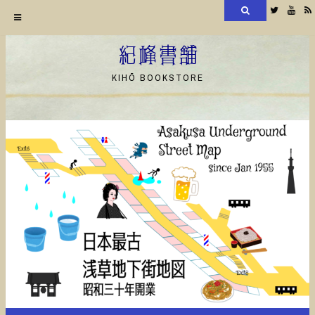
検
Twitter
YouT
索
コ
ン
紀峰書舗
テ
KIHŌ BOOKSTORE
ン
ツ
へ
ス
キ
ッ
プ