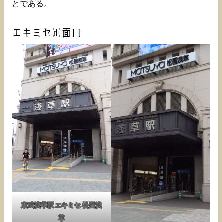
とである。
エキミセ正面口
東武浅草駅 エキミセ 松屋浅
草