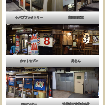
ケバブファクトリー
高田理容室
カットセブン
鳥じん
PRセンター
浅草地下道株式会社