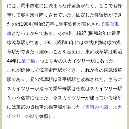
には、馬車鉄道には決まった停留所がなく、どこでも停
車して客を乗り降りさせていた。固定した停留所ができ
たのは1904 (明治37)年に馬車鉄道が電化されて
路面電
車
となってからである。その後、1927 (昭和2)年に銀座
線浅草駅ができ、1931 (昭和6)年には東武伊勢崎線の浅
草駅ができた（細かいことを言えば、東武浅草駅は明治
44年に
業平橋
、つまり今のスカイツリー駅にあった。
これが延伸して浅草雷門駅ができ、これが今の東武浅草
駅であり、元の浅草駅は業平橋駅と改称された。さらに
スカイツリーが建って業平橋駅は今度はスカイツリー駅
という名前になった。今スカイツリーが建っている場所
には東武の貨物車の操車場があった（
当時の地図
、
スカ
イツリーの歴史
参照）。