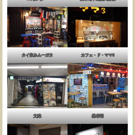
タイ飲みムーガタ
カフェ・ド・ママ3
文殊
忍者場