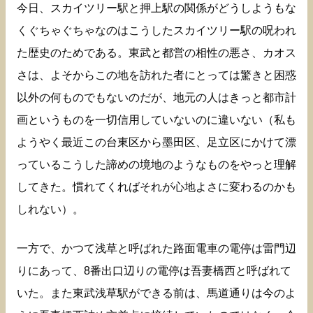
今日、スカイツリー駅と押上駅の関係がどうしようもな
くぐちゃぐちゃなのはこうしたスカイツリー駅の呪われ
た歴史のためである。東武と都営の相性の悪さ、カオス
さは、よそからこの地を訪れた者にとっては驚きと困惑
以外の何ものでもないのだが、地元の人はきっと都市計
画というものを一切信用していないのに違いない（私も
ようやく最近この台東区から墨田区、足立区にかけて漂
っているこうした諦めの境地のようなものをやっと理解
してきた。慣れてくればそれが心地よさに変わるのかも
しれない）。
一方で、かつて浅草と呼ばれた路面電車の電停は雷門辺
りにあって、8番出口辺りの電停は吾妻橋西と呼ばれて
いた。また東武浅草駅ができる前は、馬道通りは今のよ