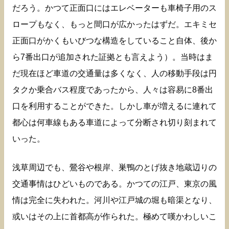
だろう。かつて正面口にはエレベーターも車椅子用のス
ロープもなく、もっと間口が広かったはずだ。エキミセ
正面口がかくもいびつな構造をしていること自体、後か
ら7番出口が追加された証拠とも言えよう）。当時はま
だ現在ほど車道の交通量は多くなく、人の移動手段は円
タクか乗合バス程度であったから、人々は容易に8番出
口を利用することができた。しかし車が増えるに連れて
都心は何車線もある車道によって分断され切り刻まれて
いった。
浅草周辺でも、鶯谷や根岸、巣鴨のとげ抜き地蔵辺りの
交通事情はひどいものである。かつての江戸、東京の風
情は完全に失われた。河川や江戸城の堀も暗渠となり、
或いはその上に首都高が作られた。極めて嘆かわしいこ