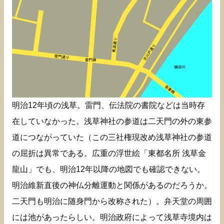
明治12年頃の浅草。雷門、伝法院の書院などは当時存
在していなかった。浅草神社の参道は二天門の外の東参
道につながっていた（この三社権現改め浅草神社の参道
の屈折は異常である。広重の浮世絵「東都名所 浅草金
龍山」でも、明治12年以降の地図でも確認できない。
明治維新直後の神仏分離運動と関係があるのだろうか。
二天門も明治に随身門から改称された）。弁天堂の周囲
には池があったらしい。明治政府によって浅草寺境内は