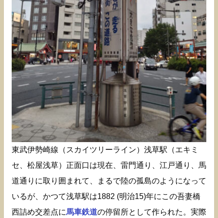
東武伊勢崎線（スカイツリーライン）浅草駅（エキミ
セ、松屋浅草）正面口は現在、雷門通り、江戸通り、馬
道通りに取り囲まれて、まるで陸の孤島のようになって
いるが、かつて浅草駅は1882 (明治15)年にこの吾妻橋
西詰め交差点に
馬車鉄道
の停留所として作られた。実際