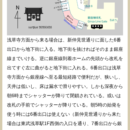
浅草寺方面から来る場合は、新仲見世通りに面した6番
出口から地下街に入る。地下街を抜ければそのまま銀座
線までいける。逆に銀座線到着ホームの先頭から改札を
出てすぐ左に曲がると地下街に入れる。6番出口は浅草
寺方面から銀座線へ至る最短経路で便利だが、狭いし、
天井は低いし、床は漏水で滑りやすい。しかも深夜から
朝6時までシャッターが降りて閉鎖されている。或いは
改札の手前でシャッターが降りている。朝5時の始発を
使う時には6番出口は使えない（新仲見世通りから来た
場合は東武浅草駅1F西側の入口を通り、7番出口から銀