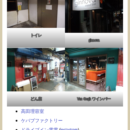
トイレ
ginnova
どん底
Van Gogh ワインバー
高田理容室
ケバブファクトリー
ドライブイン電電
(
instagram
)