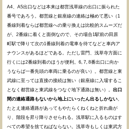
A4、A5出口などは本来は都営浅草線の出口に振られた
番号であろう。都営線と銀座線の連絡は極めて悪い（1
番線到着ならば都営線への乗り換えは比較的スムーズだ
が、2番線に着くと面倒なので、その場合1駅前の田原
町駅で降りて次の1番線到着の電車を待てなどと車内ア
ナウンスがあるほどである。ただし雷門、浅草寺方面に
行くには2番線到着のほうが便利。6, 7, 8番出口に向か
うならば一番先頭の車両に乗るのが良い）。都営線と東
武線に至っては直接の接続は無い（銀座線に入場するこ
となく都営線と東武線をつなぐ地下通路は無い）。
出口
間の連絡通路もないから地上にいったん出るしかない
。
たとえ連絡通路があってもやたらくねくねと折れ曲が
り、階段を昇り降りさせられる。浅草駅に入るものはす
べての希望を捨てねばならない。浅草寺もしくは東武方