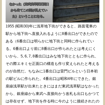
なかった（東武浅草駅正面口
から出てこの面が見えてい
た）ということになる。
1955 (昭和30)年に浅草地下街ができると、路面電車の
駅から地下街へ直接入れるように8番出口ができたので
ある（6番出口は明らかに地下街と同時に作られてい
る。6番出口より前に8番出口が作られたとは考えにく
いから、5, 6, 7, 8番出口はみな地下街とともに作られ、
その際エキミセ正面口の構造も作り変えられたと考える
のが自然だ。ちなみに1番出口は雷門ビルという日本初
の駅ビルに作られた。4番出口は昭和4年にできた。銀
座線浅草駅が出来たときにはまだ東武浅草駅はなかった
から、銀座線から東武へ直接向かう改札も出口もかつて
は存在せず、地下街を作る時に今のように接続されたの