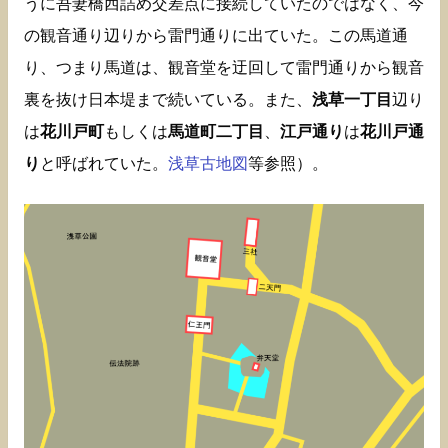
うに吾妻橋西詰め交差点に接続していたのではなく、今
の観音通り辺りから雷門通りに出ていた。この馬道通
り、つまり馬道は、観音堂を迂回して雷門通りから観音
裏を抜け日本堤まで続いている。また、
浅草一丁目
辺り
は
花川戸町
もしくは
馬道町二丁目
、
江戸通り
は
花川戸通
り
と呼ばれていた。
浅草古地図
等参照）。