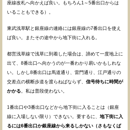
座線改札へ向かえば良い。もちろん1～5番出口からは
いることもできる）。
東武浅草駅と銀座線の連絡には銀座線の7番出口を使え
ば良い。またその途中から地下街に入れる。
都営浅草線で浅草に到着した場合は、諦めて一度地上に
出て、8番出口へ向かうのが一番わかり易いかもしれな
い。しかし8番出口は馬道通り、雷門通り、江戸通りの
交差点の横断歩道を渡らねばならず、
信号待ちに時間が
かかる
。私は普段使わない。
1番出口や3番出口などから地下街に入ることは（銀座
線に入場しない限り）できない。要するに、
地下街に入
るには6番出口か銀座線から来るしかない（さもなくば