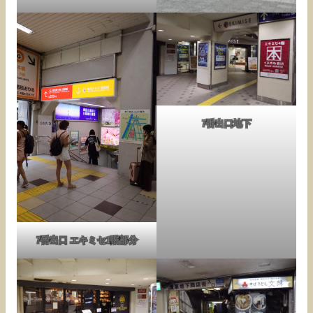
7番出口地下
7番出口 エキミセ1階部分