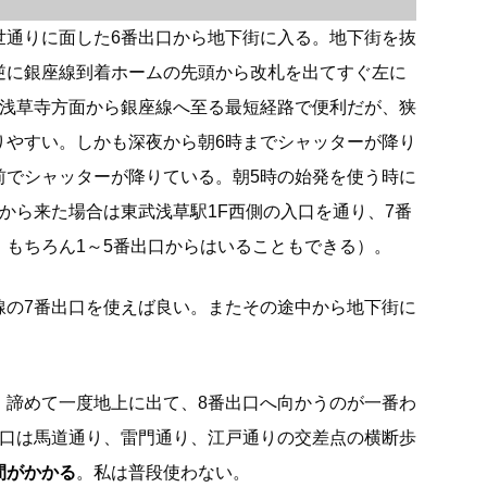
世通りに面した6番出口から地下街に入る。地下街を抜
逆に銀座線到着ホームの先頭から改札を出てすぐ左に
は浅草寺方面から銀座線へ至る最短経路で便利だが、狭
りやすい。しかも深夜から朝6時までシャッターが降り
前でシャッターが降りている。朝5時の始発を使う時に
から来た場合は東武浅草駅1F西側の入口を通り、7番
。もちろん1～5番出口からはいることもできる）。
線の7番出口を使えば良い。またその途中から地下街に
、諦めて一度地上に出て、8番出口へ向かうのが一番わ
出口は馬道通り、雷門通り、江戸通りの交差点の横断歩
間がかかる
。私は普段使わない。