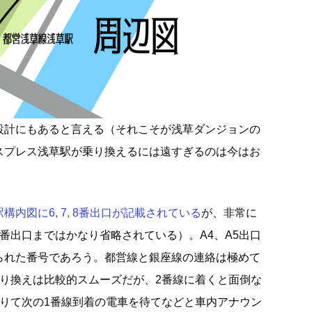
設計にもあると言える（それこそが浅草ダンジョンの
スプレス浅草駅が乗り換えるには遠すぎるのは今はお
内図に6, 7, 8番出口が記載されている
が、非常に
番出口まではかなり省略されている）。A4、A5出口
られた番号であろう。都営線と銀座線の連絡は極めて
乗り換えは比較的スムーズだが、2番線に着くと面倒な
降りて次の1番線到着の電車を待てなどと車内アナウン