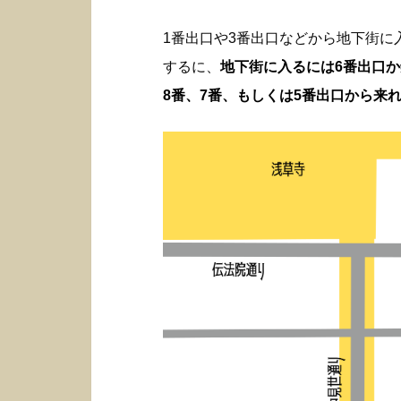
1番出口や3番出口などから地下街
するに、
地下街に入るには6番出口
8番、7番、もしくは5番出口から来