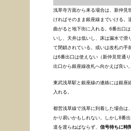
浅草寺方面から来る場合は、新仲見
ければそのまま銀座線までいける。
曲がると地下街に入れる。6番出口
いし、天井は低いし、床は漏水で滑
て閉鎖されている。或いは改札の手
は6番出口は使えない（新仲見世通り
出口から銀座線改札へ向かえば良い
東武浅草駅と銀座線の連絡には銀座
入れる。
都営浅草線で浅草に到着した場合は
かり易いかもしれない。しかし8番
道を渡らねばならず、
信号待ちに時