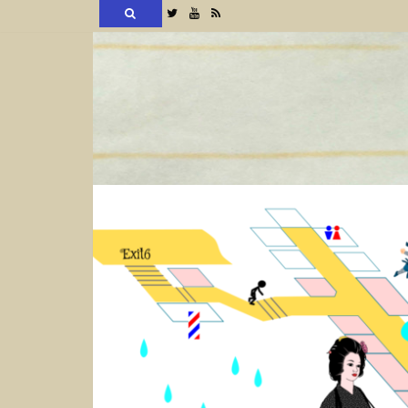
検
Twitter
YouTube
RSS
索
コ
ン
テ
ン
ツ
へ
ス
キ
ッ
プ