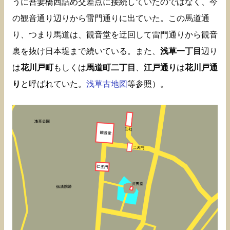
うに吾妻橋西詰め交差点に接続していたのではなく、今
の観音通り辺りから雷門通りに出ていた。この馬道通
り、つまり馬道は、観音堂を迂回して雷門通りから観音
裏を抜け日本堤まで続いている。また、
浅草一丁目
辺り
は
花川戸町
もしくは
馬道町二丁目
、
江戸通り
は
花川戸通
り
と呼ばれていた。
浅草古地図
等参照）。