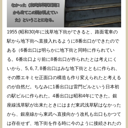
なかった（東武浅草駅正面口
から出てこの面が見えてい
た）ということになる。
1955 (昭和30)年に浅草地下街ができると、路面電車の
駅から地下街へ直接入れるように8番出口ができたので
ある（6番出口は明らかに地下街と同時に作られてい
る。6番出口より前に8番出口が作られたとは考えにく
いから、5, 6, 7, 8番出口はみな地下街とともに作られ、
その際エキミセ正面口の構造も作り変えられたと考える
のが自然だ。ちなみに1番出口は雷門ビルという日本初
の駅ビルに作られた。4番出口は昭和4年にできた。銀
座線浅草駅が出来たときにはまだ東武浅草駅はなかった
から、銀座線から東武へ直接向かう改札も出口もかつて
は存在せず、地下街を作る時に今のように接続されたの