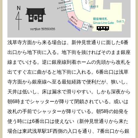
浅草寺方面から来る場合は、新仲見世通りに面した6番
出口から地下街に入る。地下街を抜ければそのまま銀座
線までいける。逆に銀座線到着ホームの先頭から改札を
出てすぐ左に曲がると地下街に入れる。6番出口は浅草
寺方面から銀座線へ至る最短経路で便利だが、狭いし、
天井は低いし、床は漏水で滑りやすい。しかも深夜から
朝6時までシャッターが降りて閉鎖されている。或いは
改札の手前でシャッターが降りている。朝5時の始発を
使う時には6番出口は使えない（新仲見世通りから来た
場合は東武浅草駅1F西側の入口を通り、7番出口から銀