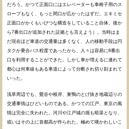
だろう。かつて正面口にはエレベーターも車椅子用のス
ロープもなく、もっと間口が広かったはずだ。エキミセ
正面口がかくもいびつな構造をしていること自体、後か
ら7番出口が追加された証拠とも言えよう）。当時はま
だ現在ほど車道の交通量は多くなく、人の移動手段は円
タクか乗合バス程度であったから、人々は容易に8番出
口を利用することができた。しかし車が増えるに連れて
都心は何車線もある車道によって分断され切り刻まれて
いった。
浅草周辺でも、鶯谷や根岸、巣鴨のとげ抜き地蔵辺りの
交通事情はひどいものである。かつての江戸、東京の風
情は完全に失われた。河川や江戸城の堀も暗渠となり、
或いはその上に首都高が作られた。極めて嘆かわしいこ