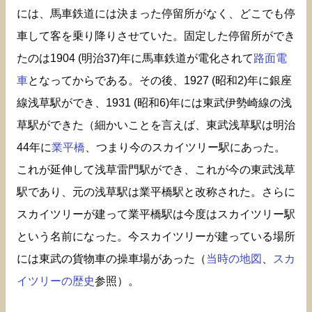
には、馬車鉄道には決まった停留所がなく、どこでも停
車して客を乗り降りさせていた。固定した停留所ができ
たのは1904 (明治37)年に馬車鉄道が電化されて
路面電
車
となってからである。その後、1927 (昭和2)年に銀座
線浅草駅ができ、1931 (昭和6)年には東武伊勢崎線の浅
草駅ができた（細かいことを言えば、東武浅草駅は明治
44年に
業平橋
、つまり今のスカイツリー駅にあった。
これが延伸して浅草雷門駅ができ、これが今の東武浅草
駅であり、元の浅草駅は業平橋駅と改称された。さらに
スカイツリーが建って業平橋駅は今度はスカイツリー駅
という名前になった。今スカイツリーが建っている場所
には東武の貨物車の操車場があった（
当時の地図
、
スカ
イツリーの歴史
参照）。