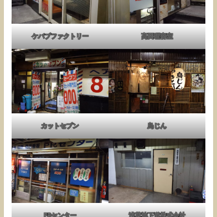
ケバブファクトリー
高田理容室
カットセブン
鳥じん
PRセンター
浅草地下道株式会社