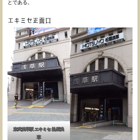
とである。
エキミセ正面口
東武浅草駅 エキミセ 松屋浅
草