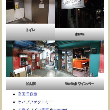
トイレ
ginnova
どん底
Van Gogh ワインバー
高田理容室
ケバブファクトリー
ドライブイン電電
(
instagram
)