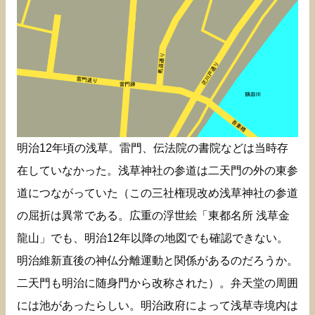
明治12年頃の浅草。雷門、伝法院の書院などは当時存
在していなかった。浅草神社の参道は二天門の外の東参
道につながっていた（この三社権現改め浅草神社の参道
の屈折は異常である。広重の浮世絵「東都名所 浅草金
龍山」でも、明治12年以降の地図でも確認できない。
明治維新直後の神仏分離運動と関係があるのだろうか。
二天門も明治に随身門から改称された）。弁天堂の周囲
には池があったらしい。明治政府によって浅草寺境内は