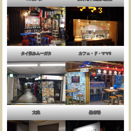
タイ飲みムーガタ
カフェ・ド・ママ3
文殊
忍者場