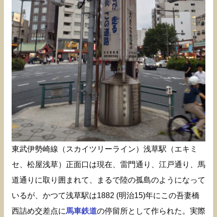
東武伊勢崎線（スカイツリーライン）浅草駅（エキミ
セ、松屋浅草）正面口は現在、雷門通り、江戸通り、馬
道通りに取り囲まれて、まるで陸の孤島のようになって
いるが、かつて浅草駅は1882 (明治15)年にこの吾妻橋
西詰め交差点に
馬車鉄道
の停留所として作られた。実際