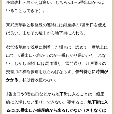
座線改札へ向かえば良い。もちろん1～5番出口からは
いることもできる）。
東武浅草駅と銀座線の連絡には銀座線の7番出口を使え
ば良い。またその途中から地下街に入れる。
都営浅草線で浅草に到着した場合は、諦めて一度地上に
出て、8番出口へ向かうのが一番わかり易いかもしれな
い。しかし8番出口は馬道通り、雷門通り、江戸通りの
交差点の横断歩道を渡らねばならず、
信号待ちに時間が
かかる
。私は普段使わない。
1番出口や3番出口などから地下街に入ることは（銀座
線に入場しない限り）できない。要するに、
地下街に入
るには6番出口か銀座線から来るしかない（さもなくば