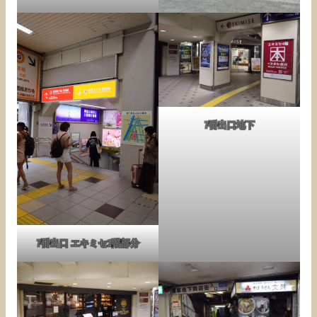
7番出口地下
7番出口 エキミセ1階部分