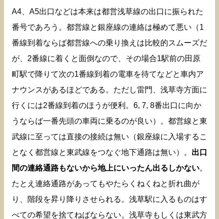
A4、A5出口などは本来は都営浅草線の出口に振られた
番号であろう。都営線と銀座線の連絡は極めて悪い（1
番線到着ならば都営線への乗り換えは比較的スムーズだ
が、2番線に着くと面倒なので、その場合1駅前の田原
町駅で降りて次の1番線到着の電車を待てなどと車内ア
ナウンスがあるほどである。ただし雷門、浅草寺方面に
行くには2番線到着のほうが便利。6, 7, 8番出口に向か
うならば一番先頭の車両に乗るのが良い）。都営線と東
武線に至っては直接の接続は無い（銀座線に入場するこ
となく都営線と東武線をつなぐ地下通路は無い）。
出口
間の連絡通路もないから地上にいったん出るしかない
。
たとえ連絡通路があってもやたらくねくねと折れ曲が
り、階段を昇り降りさせられる。浅草駅に入るものはす
べての希望を捨てねばならない。浅草寺もしくは東武方