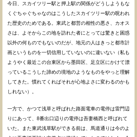
今日、スカイツリー駅と押上駅の関係がどうしようもな
くぐちゃぐちゃなのはこうしたスカイツリー駅の呪われ
た歴史のためである。東武と都営の相性の悪さ、カオス
さは、よそからこの地を訪れた者にとっては驚きと困惑
以外の何ものでもないのだが、地元の人はきっと都市計
画というものを一切信用していないのに違いない（私も
ようやく最近この台東区から墨田区、足立区にかけて漂
っているこうした諦めの境地のようなものをやっと理解
してきた。慣れてくればそれが心地よさに変わるのかも
しれない）。
一方で、かつて浅草と呼ばれた路面電車の電停は雷門辺
りにあって、8番出口辺りの電停は吾妻橋西と呼ばれて
いた。また東武浅草駅ができる前は、馬道通りは今のよ