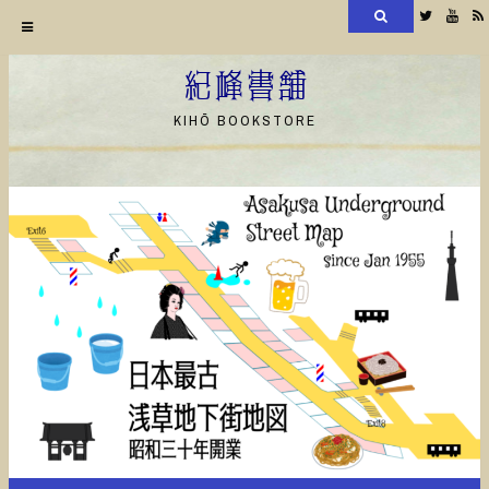
検
Twitter
YouT
索
コ
ン
紀峰書舗
テ
KIHŌ BOOKSTORE
ン
ツ
へ
ス
キ
ッ
プ