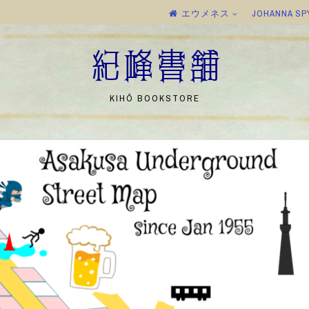
エウメネス
JOHANNA SP
紀峰書舗
KIHŌ BOOKSTORE