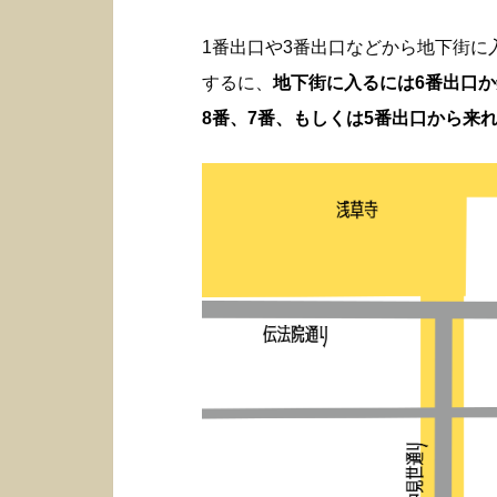
1番出口や3番出口などから地下街
するに、
地下街に入るには6番出口
8番、7番、もしくは5番出口から来