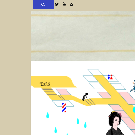
検
Twitter
YouTube
RSS
索
コ
ン
テ
ン
ツ
へ
ス
キ
ッ
プ