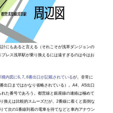
設計にもあると言える（それこそが浅草ダンジョンの
スプレス浅草駅が乗り換えるには遠すぎるのは今はお
内図に6, 7, 8番出口が記載されている
が、非常に
番出口まではかなり省略されている）。A4、A5出口
られた番号であろう。都営線と銀座線の連絡は極めて
乗り換えは比較的スムーズだが、2番線に着くと面倒な
降りて次の1番線到着の電車を待てなどと車内アナウン