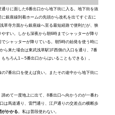
世通りに面した6番出口から地下街に入る。地下街を抜
逆に銀座線到着ホームの先頭から改札を出てすぐ左に
は浅草寺方面から銀座線へ至る最短経路で便利だが、狭
りやすい。しかも深夜から朝6時までシャッターが降り
前でシャッターが降りている。朝5時の始発を使う時に
から来た場合は東武浅草駅1F西側の入口を通り、7番
。もちろん1～5番出口からはいることもできる）。
線の7番出口を使えば良い。またその途中から地下街に
、諦めて一度地上に出て、8番出口へ向かうのが一番わ
出口は馬道通り、雷門通り、江戸通りの交差点の横断歩
間がかかる
。私は普段使わない。