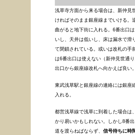
浅草寺方面から来る場合は、新仲見
ければそのまま銀座線までいける。
曲がると地下街に入れる。6番出口
いし、天井は低いし、床は漏水で滑
て閉鎖されている。或いは改札の手
は6番出口は使えない（新仲見世通り
出口から銀座線改札へ向かえば良い
東武浅草駅と銀座線の連絡には銀座
入れる。
都営浅草線で浅草に到着した場合は
かり易いかもしれない。しかし8番
道を渡らねばならず、
信号待ちに時