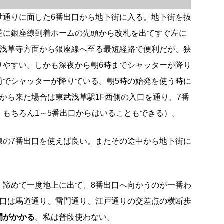
世通りに面した6番出口から地下街に入る。地下街を抜
逆に銀座線到着ホームの先頭から改札を出てすぐ左に
は浅草寺方面から銀座線へ至る最短経路で便利だが、狭
りやすい。しかも深夜から朝6時までシャッターが降り
前でシャッターが降りている。朝5時の始発を使う時に
から来た場合は東武浅草駅1F西側の入口を通り、7番
。もちろん1～5番出口からはいることもできる）。
線の7番出口を使えば良い。またその途中から地下街に
、諦めて一度地上に出て、8番出口へ向かうのが一番わ
出口は馬道通り、雷門通り、江戸通りの交差点の横断歩
間がかかる
。私は普段使わない。