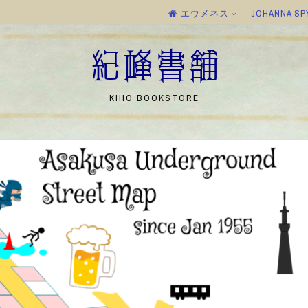
エウメネス
JOHANNA SP
紀峰書舗
KIHŌ BOOKSTORE