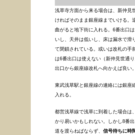
浅草寺方面から来る場合は、新仲見
ければそのまま銀座線までいける。
曲がると地下街に入れる。6番出口
いし、天井は低いし、床は漏水で滑
て閉鎖されている。或いは改札の手
は6番出口は使えない（新仲見世通り
出口から銀座線改札へ向かえば良い
東武浅草駅と銀座線の連絡には銀座
入れる。
都営浅草線で浅草に到着した場合は
かり易いかもしれない。しかし8番
道を渡らねばならず、
信号待ちに時