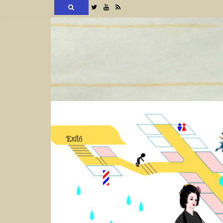
検
Twitter
YouTube
RSS
索
コ
ン
テ
ン
ツ
へ
ス
キ
ッ
プ