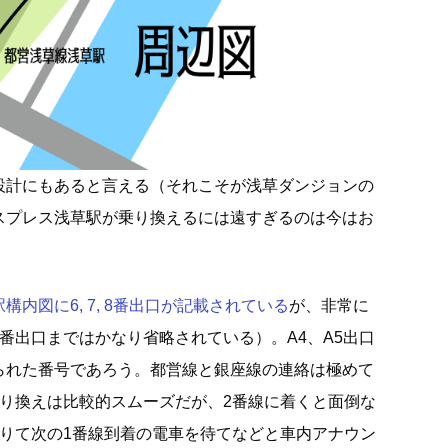
設計にもあると言える（それこそが浅草ダンジョンの
スプレス浅草駅が乗り換えるには遠すぎるのは今はお
内図に6, 7, 8番出口が記載されている
が、非常に
番出口まではかなり省略されている）。A4、A5出口
られた番号であろう。都営線と銀座線の連絡は極めて
乗り換えは比較的スムーズだが、2番線に着くと面倒な
降りて次の1番線到着の電車を待てなどと車内アナウン