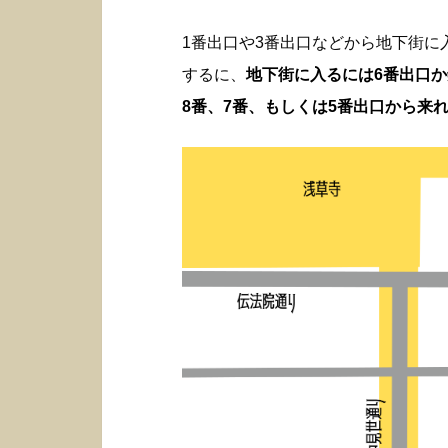
1番出口や3番出口などから地下街
するに、
地下街に入るには6番出口
8番、7番、もしくは5番出口から来