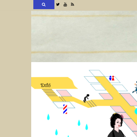
検
Twitter
YouTube
RSS
索
コ
ン
テ
ン
ツ
へ
ス
キ
ッ
プ