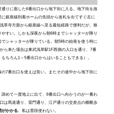
世通りに面した6番出口から地下街に入る。地下街を抜
逆に銀座線到着ホームの先頭から改札を出てすぐ左に
は浅草寺方面から銀座線へ至る最短経路で便利だが、狭
りやすい。しかも深夜から朝6時までシャッターが降り
前でシャッターが降りている。朝5時の始発を使う時に
から来た場合は東武浅草駅1F西側の入口を通り、7番
。もちろん1～5番出口からはいることもできる）。
線の7番出口を使えば良い。またその途中から地下街に
、諦めて一度地上に出て、8番出口へ向かうのが一番わ
出口は馬道通り、雷門通り、江戸通りの交差点の横断歩
間がかかる
。私は普段使わない。