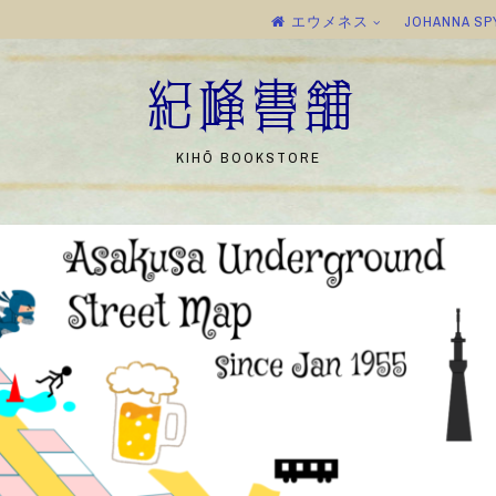
エウメネス
JOHANNA SP
紀峰書舗
KIHŌ BOOKSTORE