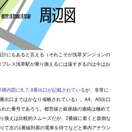
設計にもあると言える（それこそが浅草ダンジョンの
スプレス浅草駅が乗り換えるには遠すぎるのは今はお
内図に6, 7, 8番出口が記載されている
が、非常に
番出口まではかなり省略されている）。A4、A5出口
られた番号であろう。都営線と銀座線の連絡は極めて
乗り換えは比較的スムーズだが、2番線に着くと面倒な
降りて次の1番線到着の電車を待てなどと車内アナウン