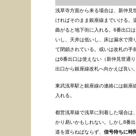
浅草寺方面から来る場合は、新仲見
ければそのまま銀座線までいける。
曲がると地下街に入れる。6番出口
いし、天井は低いし、床は漏水で滑
て閉鎖されている。或いは改札の手
は6番出口は使えない（新仲見世通り
出口から銀座線改札へ向かえば良い
東武浅草駅と銀座線の連絡には銀座
入れる。
都営浅草線で浅草に到着した場合は
かり易いかもしれない。しかし8番
道を渡らねばならず、
信号待ちに時