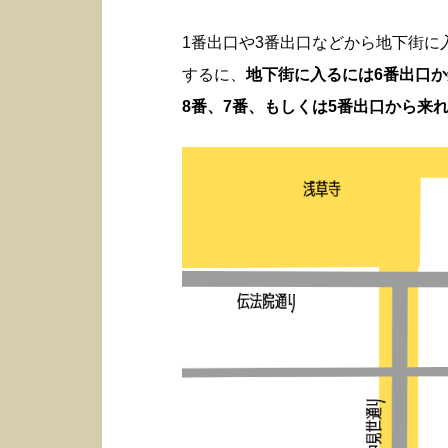
1番出口や3番出口などから地下街
するに、
地下街に入るには6番出口
8番、7番、もしくは5番出口から来