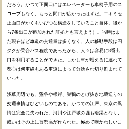
だろう。かつて正面口にはエレベーターも車椅子用のス
ロープもなく、もっと間口が広かったはずだ。エキミセ
正面口がかくもいびつな構造をしていること自体、後か
ら7番出口が追加された証拠とも言えよう）。当時はま
だ現在ほど車道の交通量は多くなく、人の移動手段は円
タクか乗合バス程度であったから、人々は容易に8番出
口を利用することができた。しかし車が増えるに連れて
都心は何車線もある車道によって分断され切り刻まれて
いった。
浅草周辺でも、鶯谷や根岸、巣鴨のとげ抜き地蔵辺りの
交通事情はひどいものである。かつての江戸、東京の風
情は完全に失われた。河川や江戸城の堀も暗渠となり、
或いはその上に首都高が作られた。極めて嘆かわしいこ