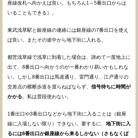
座線改札へ向かえば良い。もちろん1～5番出口からは
いることもできる）。
東武浅草駅と銀座線の連絡には銀座線の7番出口を使え
ば良い。またその途中から地下街に入れる。
都営浅草線で浅草に到着した場合は、諦めて一度地上に
出て、8番出口へ向かうのが一番わかり易いかもしれな
い。しかし8番出口は馬道通り、雷門通り、江戸通りの
交差点の横断歩道を渡らねばならず、
信号待ちに時間が
かかる
。私は普段使わない。
1番出口や3番出口などから地下街に入ることは（銀座
線に入場しない限り）できない。要するに、
地下街に入
るには6番出口か銀座線から来るしかない（さもなくば