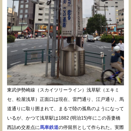
東武伊勢崎線（スカイツリーライン）浅草駅（エキミ
セ、松屋浅草）正面口は現在、雷門通り、江戸通り、馬
道通りに取り囲まれて、まるで陸の孤島のようになって
いるが、かつて浅草駅は1882 (明治15)年にこの吾妻橋
西詰め交差点に
馬車鉄道
の停留所として作られた。実際