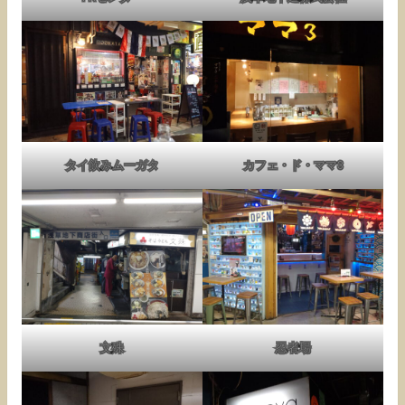
タイ飲みムーガタ
カフェ・ド・ママ3
文殊
忍者場