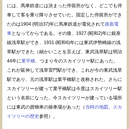
には、馬車鉄道には決まった停留所がなく、どこでも停
車して客を乗り降りさせていた。固定した停留所ができ
たのは1904 (明治37)年に馬車鉄道が電化されて
路面電
車
となってからである。その後、1927 (昭和2)年に銀座
線浅草駅ができ、1931 (昭和6)年には東武伊勢崎線の浅
草駅ができた（細かいことを言えば、東武浅草駅は明治
44年に
業平橋
、つまり今のスカイツリー駅にあった。
これが延伸して浅草雷門駅ができ、これが今の東武浅草
駅であり、元の浅草駅は業平橋駅と改称された。さらに
スカイツリーが建って業平橋駅は今度はスカイツリー駅
という名前になった。今スカイツリーが建っている場所
には東武の貨物車の操車場があった（
当時の地図
、
スカ
イツリーの歴史
参照）。