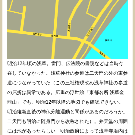
明治12年頃の浅草。雷門、伝法院の書院などは当時存
在していなかった。浅草神社の参道は二天門の外の東参
道につながっていた（この三社権現改め浅草神社の参道
の屈折は異常である。広重の浮世絵「東都名所 浅草金
龍山」でも、明治12年以降の地図でも確認できない。
明治維新直後の神仏分離運動と関係があるのだろうか。
二天門も明治に随身門から改称された）。弁天堂の周囲
には池があったらしい。明治政府によって浅草寺境内は