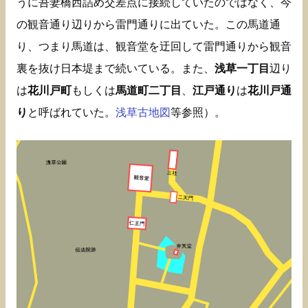
うに吾妻橋西詰め交差点に接続していたのではなく、今
の観音通り辺りから雷門通りに出ていた。この馬道通
り、つまり馬道は、観音堂を迂回して雷門通りから観音
裏を抜け日本堤まで続いている。また、
浅草一丁目
辺り
は
花川戸町
もしくは
馬道町二丁目
、
江戸通り
は
花川戸通
り
と呼ばれていた。
浅草古地図
等参照）。