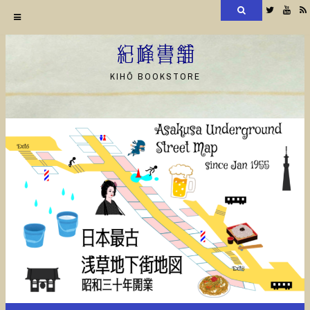
検
Twitter
YouT
索
コ
ン
紀峰書舗
テ
KIHŌ BOOKSTORE
ン
ツ
へ
ス
キ
ッ
プ