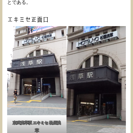
とである。
エキミセ正面口
東武浅草駅 エキミセ 松屋浅
草