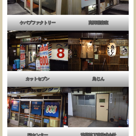
ケバブファクトリー
高田理容室
カットセブン
鳥じん
PRセンター
浅草地下道株式会社