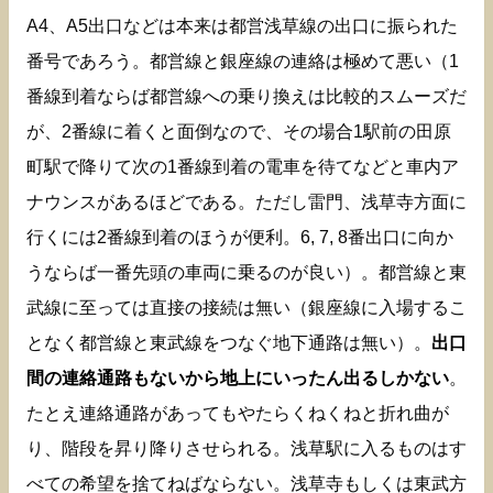
A4、A5出口などは本来は都営浅草線の出口に振られた
番号であろう。都営線と銀座線の連絡は極めて悪い（1
番線到着ならば都営線への乗り換えは比較的スムーズだ
が、2番線に着くと面倒なので、その場合1駅前の田原
町駅で降りて次の1番線到着の電車を待てなどと車内ア
ナウンスがあるほどである。ただし雷門、浅草寺方面に
行くには2番線到着のほうが便利。6, 7, 8番出口に向か
うならば一番先頭の車両に乗るのが良い）。都営線と東
武線に至っては直接の接続は無い（銀座線に入場するこ
となく都営線と東武線をつなぐ地下通路は無い）。
出口
間の連絡通路もないから地上にいったん出るしかない
。
たとえ連絡通路があってもやたらくねくねと折れ曲が
り、階段を昇り降りさせられる。浅草駅に入るものはす
べての希望を捨てねばならない。浅草寺もしくは東武方