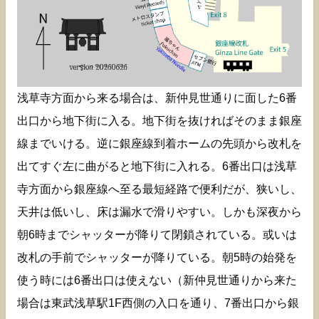
浅草寺方面から来る場合は、新仲見世通りに面した6番
出口から地下街に入る。地下街を抜ければそのまま銀座
線までいける。逆に銀座線到着ホームの先頭から改札を
出てすぐ左に曲がると地下街に入れる。6番出口は浅草
寺方面から銀座線へ至る最短経路で便利だが、狭いし、
天井は低いし、床は漏水で滑りやすい。しかも深夜から
朝6時までシャッターが降りて閉鎖されている。或いは
改札の手前でシャッターが降りている。朝5時の始発を
使う時には6番出口は使えない（新仲見世通りから来た
場合は東武浅草駅1F西側の入口を通り、7番出口から銀