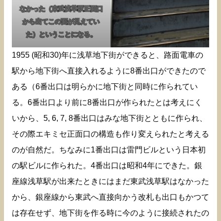
なかった（東武浅草駅正面口
から出てこの面が見えてい
た）ということになる。
1955 (昭和30)年に浅草地下街ができると、路面電車の
駅から地下街へ直接入れるように8番出口ができたので
ある（6番出口は明らかに地下街と同時に作られてい
る。6番出口より前に8番出口が作られたとは考えにく
いから、5, 6, 7, 8番出口はみな地下街とともに作られ、
その際エキミセ正面口の構造も作り変えられたと考える
のが自然だ。ちなみに1番出口は雷門ビルという日本初
の駅ビルに作られた。4番出口は昭和4年にできた。銀
座線浅草駅が出来たときにはまだ東武浅草駅はなかった
から、銀座線から東武へ直接向かう改札も出口もかつて
は存在せず、地下街を作る時に今のように接続されたの