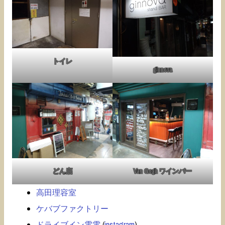
トイレ
ginnova
どん底
Van Gogh ワインバー
高田理容室
ケバブファクトリー
ドライブイン電電
(
instagram
)