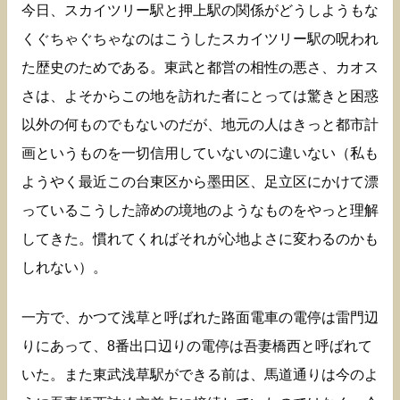
今日、スカイツリー駅と押上駅の関係がどうしようもな
くぐちゃぐちゃなのはこうしたスカイツリー駅の呪われ
た歴史のためである。東武と都営の相性の悪さ、カオス
さは、よそからこの地を訪れた者にとっては驚きと困惑
以外の何ものでもないのだが、地元の人はきっと都市計
画というものを一切信用していないのに違いない（私も
ようやく最近この台東区から墨田区、足立区にかけて漂
っているこうした諦めの境地のようなものをやっと理解
してきた。慣れてくればそれが心地よさに変わるのかも
しれない）。
一方で、かつて浅草と呼ばれた路面電車の電停は雷門辺
りにあって、8番出口辺りの電停は吾妻橋西と呼ばれて
いた。また東武浅草駅ができる前は、馬道通りは今のよ