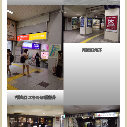
7番出口地下
7番出口 エキミセ1階部分