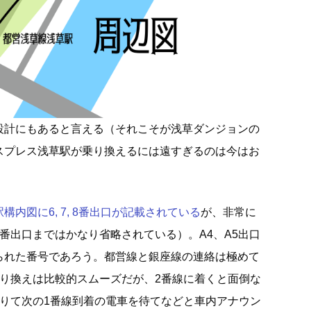
設計にもあると言える（それこそが浅草ダンジョンの
スプレス浅草駅が乗り換えるには遠すぎるのは今はお
内図に6, 7, 8番出口が記載されている
が、非常に
番出口まではかなり省略されている）。A4、A5出口
られた番号であろう。都営線と銀座線の連絡は極めて
乗り換えは比較的スムーズだが、2番線に着くと面倒な
降りて次の1番線到着の電車を待てなどと車内アナウン