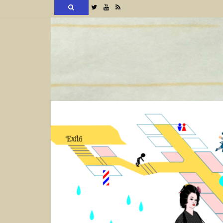
検
Twitter
YouTube
RSS
索
コ
ン
テ
ン
ツ
へ
ス
キ
ッ
プ