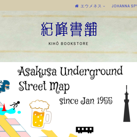
エウメネス
JOHANNA SP
紀峰書舗
KIHŌ BOOKSTORE