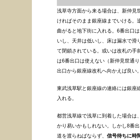
浅草寺方面から来る場合は、新仲見
ければそのまま銀座線までいける。
曲がると地下街に入れる。6番出口
いし、天井は低いし、床は漏水で滑
て閉鎖されている。或いは改札の手
は6番出口は使えない（新仲見世通り
出口から銀座線改札へ向かえば良い
東武浅草駅と銀座線の連絡には銀座
入れる。
都営浅草線で浅草に到着した場合は
かり易いかもしれない。しかし8番
道を渡らねばならず、
信号待ちに時