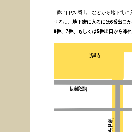
1番出口や3番出口などから地下街
するに、
地下街に入るには6番出口
8番、7番、もしくは5番出口から来