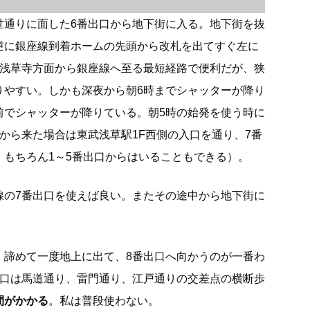
世通りに面した6番出口から地下街に入る。地下街を抜
逆に銀座線到着ホームの先頭から改札を出てすぐ左に
は浅草寺方面から銀座線へ至る最短経路で便利だが、狭
りやすい。しかも深夜から朝6時までシャッターが降り
前でシャッターが降りている。朝5時の始発を使う時に
から来た場合は東武浅草駅1F西側の入口を通り、7番
。もちろん1～5番出口からはいることもできる）。
線の7番出口を使えば良い。またその途中から地下街に
、諦めて一度地上に出て、8番出口へ向かうのが一番わ
出口は馬道通り、雷門通り、江戸通りの交差点の横断歩
間がかかる
。私は普段使わない。