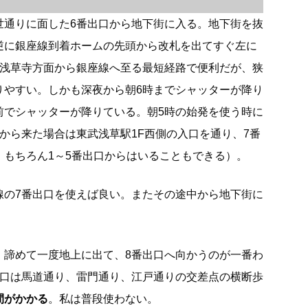
世通りに面した6番出口から地下街に入る。地下街を抜
逆に銀座線到着ホームの先頭から改札を出てすぐ左に
は浅草寺方面から銀座線へ至る最短経路で便利だが、狭
りやすい。しかも深夜から朝6時までシャッターが降り
前でシャッターが降りている。朝5時の始発を使う時に
から来た場合は東武浅草駅1F西側の入口を通り、7番
。もちろん1～5番出口からはいることもできる）。
線の7番出口を使えば良い。またその途中から地下街に
、諦めて一度地上に出て、8番出口へ向かうのが一番わ
出口は馬道通り、雷門通り、江戸通りの交差点の横断歩
間がかかる
。私は普段使わない。