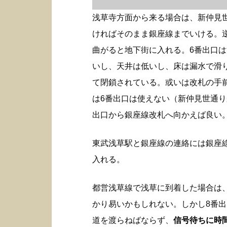
浅草寺方面から来る場合は、新仲見
ければそのまま銀座線までいける。
曲がると地下街に入れる。6番出口
いし、天井は低いし、床は漏水で滑
て閉鎖されている。或いは改札の手
は6番出口は使えない（新仲見世通り
出口から銀座線改札へ向かえば良い
東武浅草駅と銀座線の連絡には銀座
入れる。
都営浅草線で浅草に到着した場合は
かり易いかもしれない。しかし8番
道を渡らねばならず、
信号待ちに時