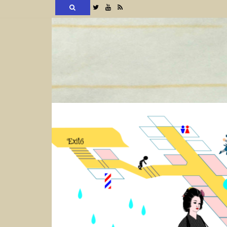
検
Twitter
YouTube
RSS
索
コ
ン
テ
ン
ツ
へ
ス
キ
ッ
プ