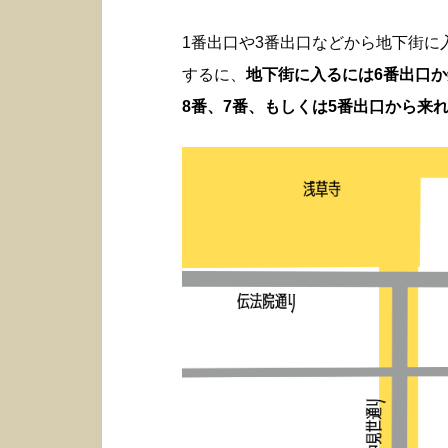
1番出口や3番出口などから地下街
するに、
地下街に入るには6番出口
8番、7番、もしくは5番出口から来