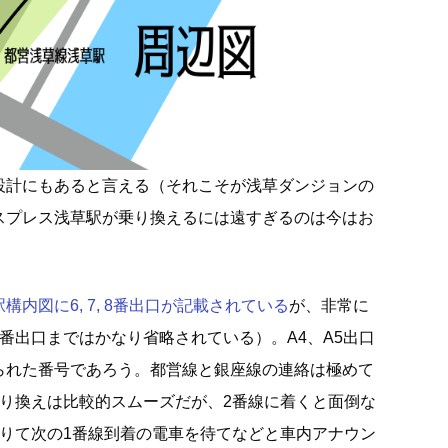
設計にもあると言える（それこそが浅草ダンジョンの
スプレス浅草駅が乗り換えるには遠すぎるのは今はお
内図に6, 7, 8番出口が記載されている
が、非常に
番出口まではかなり省略されている）。A4、A5出口
られた番号であろう。都営線と銀座線の連絡は極めて
乗り換えは比較的スムーズだが、2番線に着くと面倒な
降りて次の1番線到着の電車を待てなどと車内アナウン