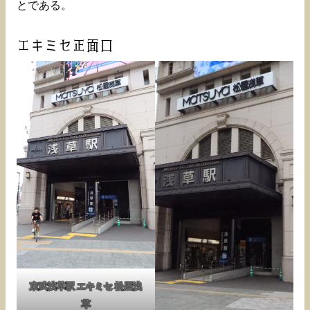
とである。
エキミセ正面口
東武浅草駅 エキミセ 松屋浅
草