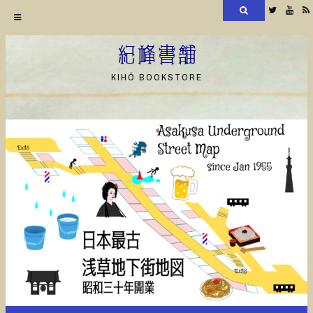
検
Twitter
YouT
索
コ
ン
紀峰書舗
テ
KIHŌ BOOKSTORE
ン
ツ
へ
ス
キ
ッ
プ