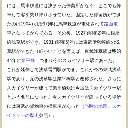
には、馬車鉄道には決まった停留所がなく、どこでも停
車して客を乗り降りさせていた。固定した停留所ができ
たのは1904 (明治37)年に馬車鉄道が電化されて
路面電
車
となってからである。その後、1927 (昭和2)年に銀座
線浅草駅ができ、1931 (昭和6)年には東武伊勢崎線の浅
草駅ができた（細かいことを言えば、東武浅草駅は明治
44年に
業平橋
、つまり今のスカイツリー駅にあった。
これが延伸して浅草雷門駅ができ、これが今の東武浅草
駅であり、元の浅草駅は業平橋駅と改称された。さらに
スカイツリーが建って業平橋駅は今度はスカイツリー駅
という名前になった。今スカイツリーが建っている場所
には東武の貨物車の操車場があった（
当時の地図
、
スカ
イツリーの歴史
参照）。