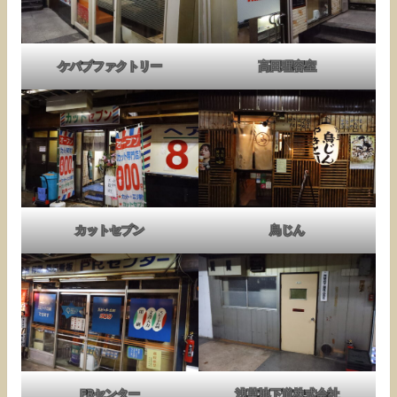
ケバブファクトリー
高田理容室
カットセブン
鳥じん
PRセンター
浅草地下道株式会社