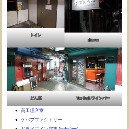
トイレ
ginnova
どん底
Van Gogh ワインバー
高田理容室
ケバブファクトリー
ドライブイン電電
(
instagram
)