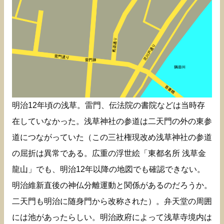
明治12年頃の浅草。雷門、伝法院の書院などは当時存
在していなかった。浅草神社の参道は二天門の外の東参
道につながっていた（この三社権現改め浅草神社の参道
の屈折は異常である。広重の浮世絵「東都名所 浅草金
龍山」でも、明治12年以降の地図でも確認できない。
明治維新直後の神仏分離運動と関係があるのだろうか。
二天門も明治に随身門から改称された）。弁天堂の周囲
には池があったらしい。明治政府によって浅草寺境内は