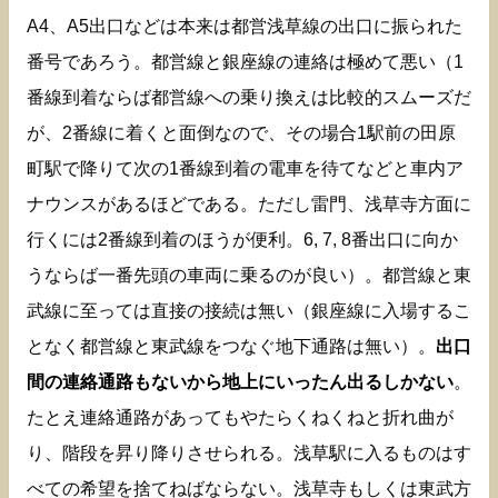
A4、A5出口などは本来は都営浅草線の出口に振られた
番号であろう。都営線と銀座線の連絡は極めて悪い（1
番線到着ならば都営線への乗り換えは比較的スムーズだ
が、2番線に着くと面倒なので、その場合1駅前の田原
町駅で降りて次の1番線到着の電車を待てなどと車内ア
ナウンスがあるほどである。ただし雷門、浅草寺方面に
行くには2番線到着のほうが便利。6, 7, 8番出口に向か
うならば一番先頭の車両に乗るのが良い）。都営線と東
武線に至っては直接の接続は無い（銀座線に入場するこ
となく都営線と東武線をつなぐ地下通路は無い）。
出口
間の連絡通路もないから地上にいったん出るしかない
。
たとえ連絡通路があってもやたらくねくねと折れ曲が
り、階段を昇り降りさせられる。浅草駅に入るものはす
べての希望を捨てねばならない。浅草寺もしくは東武方