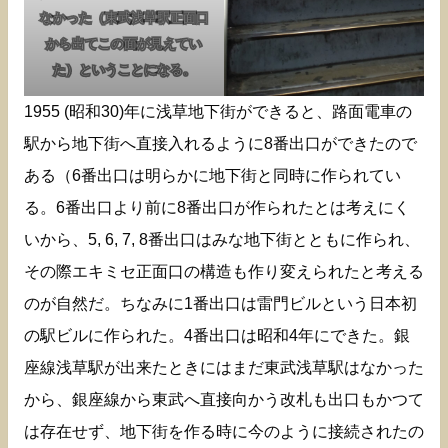
なかった（東武浅草駅正面口
から出てこの面が見えてい
た）ということになる。
1955 (昭和30)年に浅草地下街ができると、路面電車の
駅から地下街へ直接入れるように8番出口ができたので
ある（6番出口は明らかに地下街と同時に作られてい
る。6番出口より前に8番出口が作られたとは考えにく
いから、5, 6, 7, 8番出口はみな地下街とともに作られ、
その際エキミセ正面口の構造も作り変えられたと考える
のが自然だ。ちなみに1番出口は雷門ビルという日本初
の駅ビルに作られた。4番出口は昭和4年にできた。銀
座線浅草駅が出来たときにはまだ東武浅草駅はなかった
から、銀座線から東武へ直接向かう改札も出口もかつて
は存在せず、地下街を作る時に今のように接続されたの