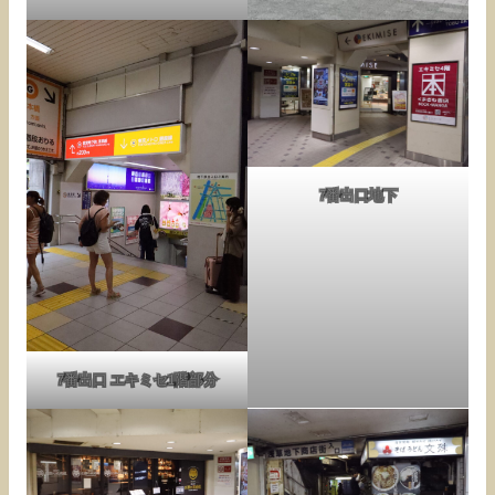
7番出口地下
7番出口 エキミセ1階部分