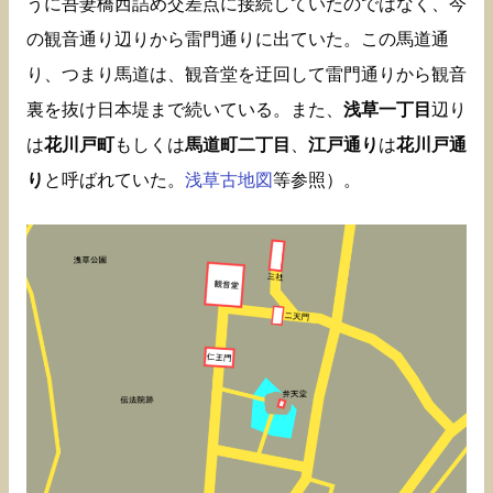
うに吾妻橋西詰め交差点に接続していたのではなく、今
の観音通り辺りから雷門通りに出ていた。この馬道通
り、つまり馬道は、観音堂を迂回して雷門通りから観音
裏を抜け日本堤まで続いている。また、
浅草一丁目
辺り
は
花川戸町
もしくは
馬道町二丁目
、
江戸通り
は
花川戸通
り
と呼ばれていた。
浅草古地図
等参照）。