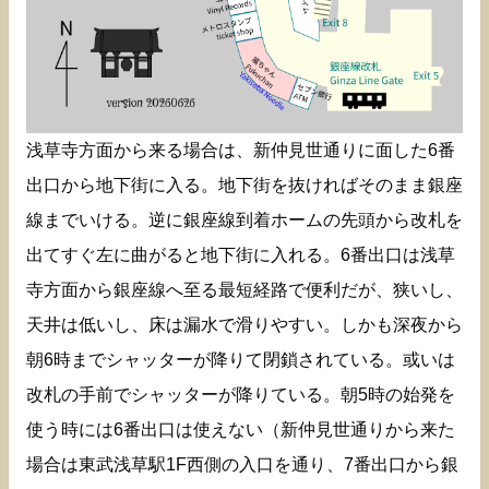
浅草寺方面から来る場合は、新仲見世通りに面した6番
出口から地下街に入る。地下街を抜ければそのまま銀座
線までいける。逆に銀座線到着ホームの先頭から改札を
出てすぐ左に曲がると地下街に入れる。6番出口は浅草
寺方面から銀座線へ至る最短経路で便利だが、狭いし、
天井は低いし、床は漏水で滑りやすい。しかも深夜から
朝6時までシャッターが降りて閉鎖されている。或いは
改札の手前でシャッターが降りている。朝5時の始発を
使う時には6番出口は使えない（新仲見世通りから来た
場合は東武浅草駅1F西側の入口を通り、7番出口から銀