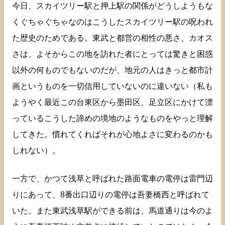
今日、スカイツリー駅と押上駅の関係がどうしようもな
くぐちゃぐちゃなのはこうしたスカイツリー駅の呪われ
た歴史のためである。東武と都営の相性の悪さ、カオス
さは、よそからこの地を訪れた者にとっては驚きと困惑
以外の何ものでもないのだが、地元の人はきっと都市計
画というものを一切信用していないのに違いない（私も
ようやく最近この台東区から墨田区、足立区にかけて漂
っているこうした諦めの境地のようなものをやっと理解
してきた。慣れてくればそれが心地よさに変わるのかも
しれない）。
一方で、かつて浅草と呼ばれた路面電車の電停は雷門辺
りにあって、8番出口辺りの電停は吾妻橋西と呼ばれて
いた。また東武浅草駅ができる前は、馬道通りは今のよ