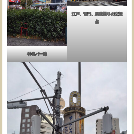
江戸、雷門、馬道通りの交差
点
神谷バー前