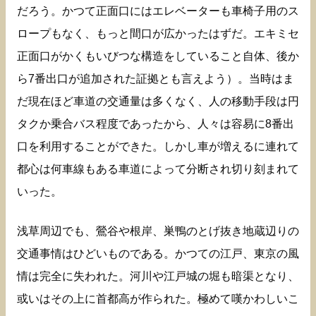
だろう。かつて正面口にはエレベーターも車椅子用のス
ロープもなく、もっと間口が広かったはずだ。エキミセ
正面口がかくもいびつな構造をしていること自体、後か
ら7番出口が追加された証拠とも言えよう）。当時はま
だ現在ほど車道の交通量は多くなく、人の移動手段は円
タクか乗合バス程度であったから、人々は容易に8番出
口を利用することができた。しかし車が増えるに連れて
都心は何車線もある車道によって分断され切り刻まれて
いった。
浅草周辺でも、鶯谷や根岸、巣鴨のとげ抜き地蔵辺りの
交通事情はひどいものである。かつての江戸、東京の風
情は完全に失われた。河川や江戸城の堀も暗渠となり、
或いはその上に首都高が作られた。極めて嘆かわしいこ