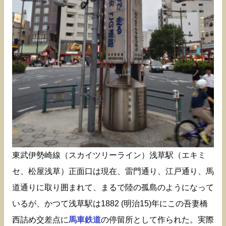
東武伊勢崎線（スカイツリーライン）浅草駅（エキミ
セ、松屋浅草）正面口は現在、雷門通り、江戸通り、馬
道通りに取り囲まれて、まるで陸の孤島のようになって
いるが、かつて浅草駅は1882 (明治15)年にこの吾妻橋
西詰め交差点に
馬車鉄道
の停留所として作られた。実際