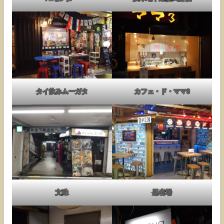
タイ飲みムーガタ
カフェ・ド・ママ3
文殊
忍者場