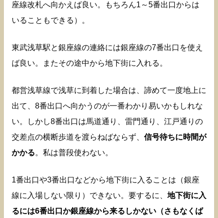
座線改札へ向かえば良い。もちろん1～5番出口からは
いることもできる）。
東武浅草駅と銀座線の連絡には銀座線の7番出口を使え
ば良い。またその途中から地下街に入れる。
都営浅草線で浅草に到着した場合は、諦めて一度地上に
出て、8番出口へ向かうのが一番わかり易いかもしれな
い。しかし8番出口は馬道通り、雷門通り、江戸通りの
交差点の横断歩道を渡らねばならず、
信号待ちに時間が
かかる
。私は普段使わない。
1番出口や3番出口などから地下街に入ることは（銀座
線に入場しない限り）できない。要するに、
地下街に入
るには6番出口か銀座線から来るしかない（さもなくば