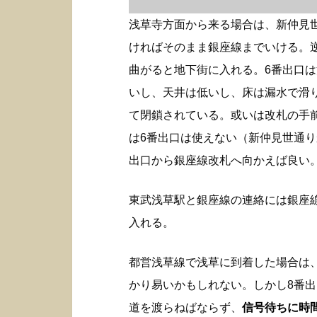
浅草寺方面から来る場合は、新仲見
ければそのまま銀座線までいける。
曲がると地下街に入れる。6番出口
いし、天井は低いし、床は漏水で滑
て閉鎖されている。或いは改札の手
は6番出口は使えない（新仲見世通り
出口から銀座線改札へ向かえば良い
東武浅草駅と銀座線の連絡には銀座
入れる。
都営浅草線で浅草に到着した場合は
かり易いかもしれない。しかし8番
道を渡らねばならず、
信号待ちに時