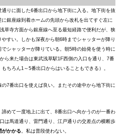
世通りに面した6番出口から地下街に入る。地下街を抜
逆に銀座線到着ホームの先頭から改札を出てすぐ左に
は浅草寺方面から銀座線へ至る最短経路で便利だが、狭
りやすい。しかも深夜から朝6時までシャッターが降り
前でシャッターが降りている。朝5時の始発を使う時に
から来た場合は東武浅草駅1F西側の入口を通り、7番
。もちろん1～5番出口からはいることもできる）。
線の7番出口を使えば良い。またその途中から地下街に
、諦めて一度地上に出て、8番出口へ向かうのが一番わ
出口は馬道通り、雷門通り、江戸通りの交差点の横断歩
間がかかる
。私は普段使わない。