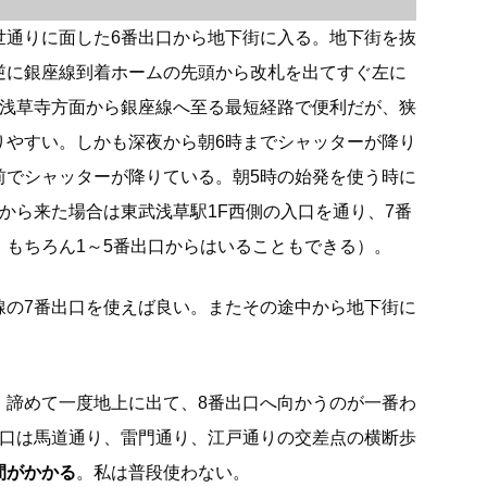
世通りに面した6番出口から地下街に入る。地下街を抜
逆に銀座線到着ホームの先頭から改札を出てすぐ左に
は浅草寺方面から銀座線へ至る最短経路で便利だが、狭
りやすい。しかも深夜から朝6時までシャッターが降り
前でシャッターが降りている。朝5時の始発を使う時に
から来た場合は東武浅草駅1F西側の入口を通り、7番
。もちろん1～5番出口からはいることもできる）。
線の7番出口を使えば良い。またその途中から地下街に
、諦めて一度地上に出て、8番出口へ向かうのが一番わ
出口は馬道通り、雷門通り、江戸通りの交差点の横断歩
間がかかる
。私は普段使わない。