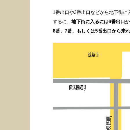
1番出口や3番出口などから地下街
するに、
地下街に入るには6番出口
8番、7番、もしくは5番出口から来