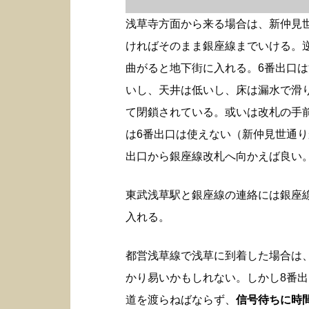
浅草寺方面から来る場合は、新仲見
ければそのまま銀座線までいける。
曲がると地下街に入れる。6番出口
いし、天井は低いし、床は漏水で滑
て閉鎖されている。或いは改札の手
は6番出口は使えない（新仲見世通り
出口から銀座線改札へ向かえば良い
東武浅草駅と銀座線の連絡には銀座
入れる。
都営浅草線で浅草に到着した場合は
かり易いかもしれない。しかし8番
道を渡らねばならず、
信号待ちに時