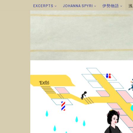
EXCERPTS
JOHANNA SPYRI
伊勢物語
浅
コ
ン
テ
ン
ツ
へ
ス
キ
ッ
プ