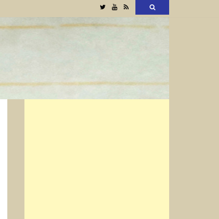
Twitter
YouTube
RSS
検
索