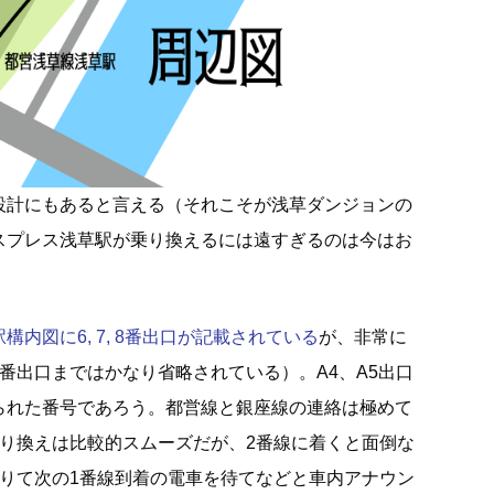
設計にもあると言える（それこそが浅草ダンジョンの
スプレス浅草駅が乗り換えるには遠すぎるのは今はお
内図に6, 7, 8番出口が記載されている
が、非常に
番出口まではかなり省略されている）。A4、A5出口
られた番号であろう。都営線と銀座線の連絡は極めて
乗り換えは比較的スムーズだが、2番線に着くと面倒な
降りて次の1番線到着の電車を待てなどと車内アナウン