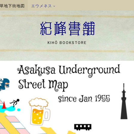
草地下街地図
エウメネス
紀峰書舗
KIHŌ BOOKSTORE