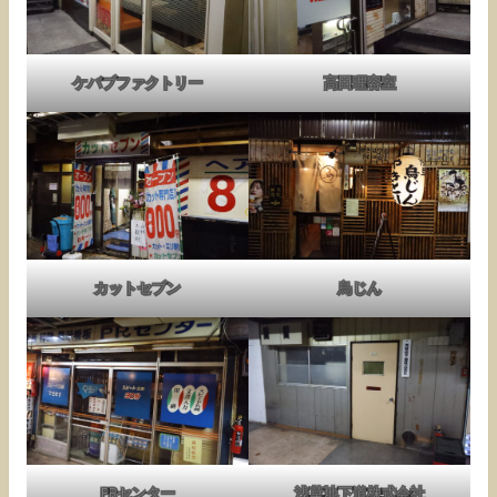
ケバブファクトリー
高田理容室
カットセブン
鳥じん
PRセンター
浅草地下道株式会社