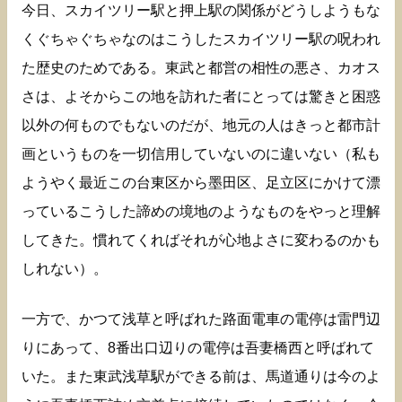
今日、スカイツリー駅と押上駅の関係がどうしようもな
くぐちゃぐちゃなのはこうしたスカイツリー駅の呪われ
た歴史のためである。東武と都営の相性の悪さ、カオス
さは、よそからこの地を訪れた者にとっては驚きと困惑
以外の何ものでもないのだが、地元の人はきっと都市計
画というものを一切信用していないのに違いない（私も
ようやく最近この台東区から墨田区、足立区にかけて漂
っているこうした諦めの境地のようなものをやっと理解
してきた。慣れてくればそれが心地よさに変わるのかも
しれない）。
一方で、かつて浅草と呼ばれた路面電車の電停は雷門辺
りにあって、8番出口辺りの電停は吾妻橋西と呼ばれて
いた。また東武浅草駅ができる前は、馬道通りは今のよ