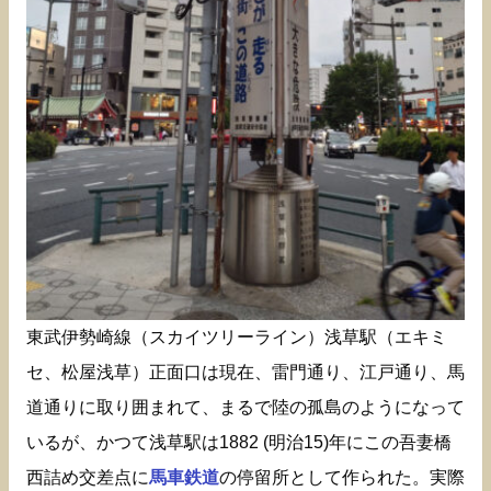
東武伊勢崎線（スカイツリーライン）浅草駅（エキミ
セ、松屋浅草）正面口は現在、雷門通り、江戸通り、馬
道通りに取り囲まれて、まるで陸の孤島のようになって
いるが、かつて浅草駅は1882 (明治15)年にこの吾妻橋
西詰め交差点に
馬車鉄道
の停留所として作られた。実際