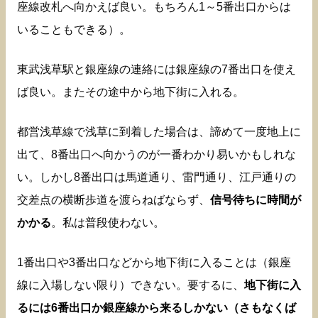
座線改札へ向かえば良い。もちろん1～5番出口からは
いることもできる）。
東武浅草駅と銀座線の連絡には銀座線の7番出口を使え
ば良い。またその途中から地下街に入れる。
都営浅草線で浅草に到着した場合は、諦めて一度地上に
出て、8番出口へ向かうのが一番わかり易いかもしれな
い。しかし8番出口は馬道通り、雷門通り、江戸通りの
交差点の横断歩道を渡らねばならず、
信号待ちに時間が
かかる
。私は普段使わない。
1番出口や3番出口などから地下街に入ることは（銀座
線に入場しない限り）できない。要するに、
地下街に入
るには6番出口か銀座線から来るしかない（さもなくば