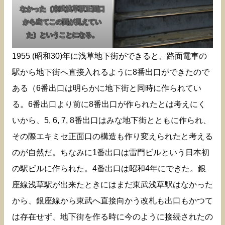
なかった（東武浅草駅正面口
から出てこの面が見えてい
た）ということになる。
1955 (昭和30)年に浅草地下街ができると、路面電車の
駅から地下街へ直接入れるように8番出口ができたので
ある（6番出口は明らかに地下街と同時に作られてい
る。6番出口より前に8番出口が作られたとは考えにく
いから、5, 6, 7, 8番出口はみな地下街とともに作られ、
その際エキミセ正面口の構造も作り変えられたと考える
のが自然だ。ちなみに1番出口は雷門ビルという日本初
の駅ビルに作られた。4番出口は昭和4年にできた。銀
座線浅草駅が出来たときにはまだ東武浅草駅はなかった
から、銀座線から東武へ直接向かう改札も出口もかつて
は存在せず、地下街を作る時に今のように接続されたの