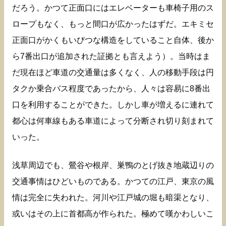
だろう。かつて正面口にはエレベーターも車椅子用のス
ロープもなく、もっと間口が広かったはずだ。エキミセ
正面口がかくもいびつな構造をしていること自体、後か
ら7番出口が追加された証拠とも言えよう）。当時はま
だ現在ほど車道の交通量は多くなく、人の移動手段は円
タクか乗合バス程度であったから、人々は容易に8番出
口を利用することができた。しかし車が増えるに連れて
都心は何車線もある車道によって分断され切り刻まれて
いった。
浅草周辺でも、鶯谷や根岸、巣鴨のとげ抜き地蔵辺りの
交通事情はひどいものである。かつての江戸、東京の風
情は完全に失われた。河川や江戸城の堀も暗渠となり、
或いはその上に首都高が作られた。極めて嘆かわしいこ