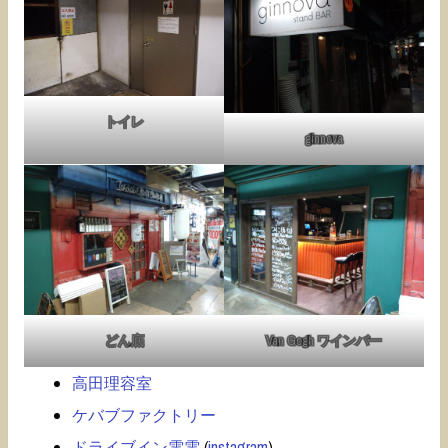
トイレ
ginnova
どん底
Van Gogh ワインバー
高田理容室
ケバブファクトリー
ドライブイン電電
(
instagram
)