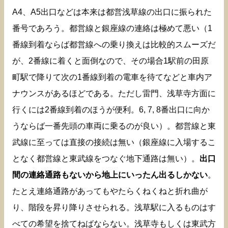
A4、A5出口などは本来は都営浅草線の出口に振られた
番号であろう。都営線と銀座線の連絡は極めて悪い（1
番線到着ならば都営線への乗り換えは比較的スムーズだ
が、2番線に着くと面倒なので、その場合1駅前の田原
町駅で降りて次の1番線到着の電車を待てなどと車内ア
ナウンスがあるほどである。ただし雷門、浅草寺方面に
行くには2番線到着のほうが便利。6, 7, 8番出口に向か
うならば一番先頭の車両に乗るのが良い）。都営線と東
武線に至っては直接の接続は無い（銀座線に入場するこ
となく都営線と東武線をつなぐ地下通路は無い）。
出口
間の連絡通路もないから地上にいったん出るしかない
。
たとえ連絡通路があってもやたらくねくねと折れ曲が
り、階段を昇り降りさせられる。浅草駅に入るものはす
べての希望を捨てねばならない。浅草寺もしくは東武方