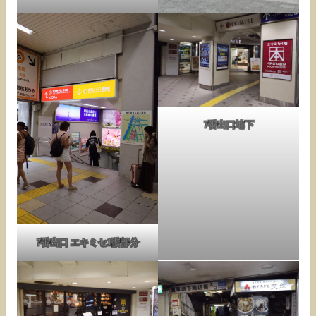
7番出口地下
7番出口 エキミセ1階部分