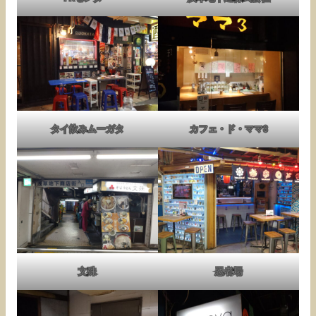
タイ飲みムーガタ
カフェ・ド・ママ3
文殊
忍者場