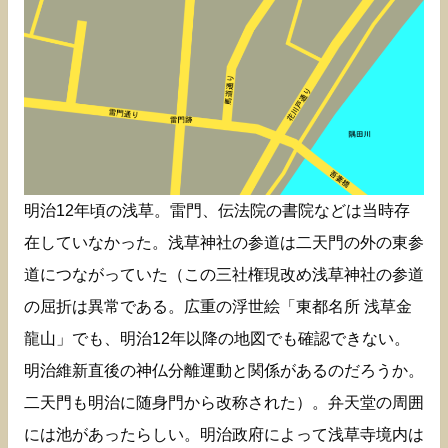
明治12年頃の浅草。雷門、伝法院の書院などは当時存
在していなかった。浅草神社の参道は二天門の外の東参
道につながっていた（この三社権現改め浅草神社の参道
の屈折は異常である。広重の浮世絵「東都名所 浅草金
龍山」でも、明治12年以降の地図でも確認できない。
明治維新直後の神仏分離運動と関係があるのだろうか。
二天門も明治に随身門から改称された）。弁天堂の周囲
には池があったらしい。明治政府によって浅草寺境内は