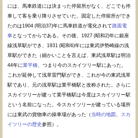
には、馬車鉄道には決まった停留所がなく、どこでも停
車して客を乗り降りさせていた。固定した停留所ができ
たのは1904 (明治37)年に馬車鉄道が電化されて
路面電
車
となってからである。その後、1927 (昭和2)年に銀座
線浅草駅ができ、1931 (昭和6)年には東武伊勢崎線の浅
草駅ができた（細かいことを言えば、東武浅草駅は明治
44年に
業平橋
、つまり今のスカイツリー駅にあった。
これが延伸して浅草雷門駅ができ、これが今の東武浅草
駅であり、元の浅草駅は業平橋駅と改称された。さらに
スカイツリーが建って業平橋駅は今度はスカイツリー駅
という名前になった。今スカイツリーが建っている場所
には東武の貨物車の操車場があった（
当時の地図
、
スカ
イツリーの歴史
参照）。