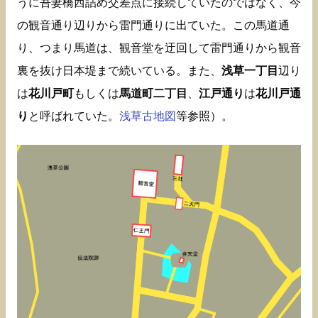
うに吾妻橋西詰め交差点に接続していたのではなく、今
の観音通り辺りから雷門通りに出ていた。この馬道通
り、つまり馬道は、観音堂を迂回して雷門通りから観音
裏を抜け日本堤まで続いている。また、
浅草一丁目
辺り
は
花川戸町
もしくは
馬道町二丁目
、
江戸通り
は
花川戸通
り
と呼ばれていた。
浅草古地図
等参照）。