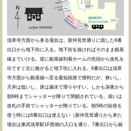
浅草寺方面から来る場合は、新仲見世通りに面した6番
出口から地下街に入る。地下街を抜ければそのまま銀座
線までいける。逆に銀座線到着ホームの先頭から改札を
出てすぐ左に曲がると地下街に入れる。6番出口は浅草
寺方面から銀座線へ至る最短経路で便利だが、狭いし、
天井は低いし、床は漏水で滑りやすい。しかも深夜から
朝6時までシャッターが降りて閉鎖されている。或いは
改札の手前でシャッターが降りている。朝5時の始発を
使う時には6番出口は使えない（新仲見世通りから来た
場合は東武浅草駅1F西側の入口を通り、7番出口から銀