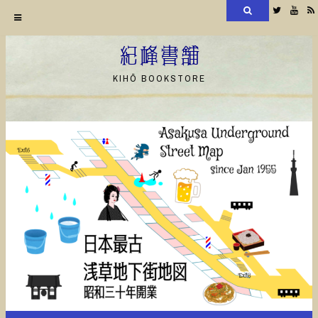
検
Twitter
YouT
索
コ
ン
紀峰書舗
テ
KIHŌ BOOKSTORE
ン
ツ
へ
ス
キ
ッ
プ