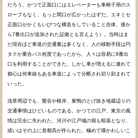
だろう。かつて正面口にはエレベーターも車椅子用のス
ロープもなく、もっと間口が広かったはずだ。エキミセ
正面口がかくもいびつな構造をしていること自体、後か
ら7番出口が追加された証拠とも言えよう）。当時はま
だ現在ほど車道の交通量は多くなく、人の移動手段は円
タクか乗合バス程度であったから、人々は容易に8番出
口を利用することができた。しかし車が増えるに連れて
都心は何車線もある車道によって分断され切り刻まれて
いった。
浅草周辺でも、鶯谷や根岸、巣鴨のとげ抜き地蔵辺りの
交通事情はひどいものである。かつての江戸、東京の風
情は完全に失われた。河川や江戸城の堀も暗渠となり、
或いはその上に首都高が作られた。極めて嘆かわしいこ