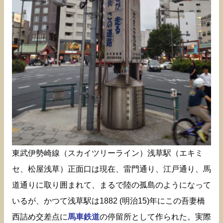
東武伊勢崎線（スカイツリーライン）浅草駅（エキミ
セ、松屋浅草）正面口は現在、雷門通り、江戸通り、馬
道通りに取り囲まれて、まるで陸の孤島のようになって
いるが、かつて浅草駅は1882 (明治15)年にこの吾妻橋
西詰め交差点に
馬車鉄道
の停留所として作られた。実際