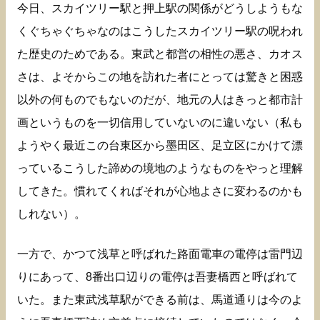
今日、スカイツリー駅と押上駅の関係がどうしようもな
くぐちゃぐちゃなのはこうしたスカイツリー駅の呪われ
た歴史のためである。東武と都営の相性の悪さ、カオス
さは、よそからこの地を訪れた者にとっては驚きと困惑
以外の何ものでもないのだが、地元の人はきっと都市計
画というものを一切信用していないのに違いない（私も
ようやく最近この台東区から墨田区、足立区にかけて漂
っているこうした諦めの境地のようなものをやっと理解
してきた。慣れてくればそれが心地よさに変わるのかも
しれない）。
一方で、かつて浅草と呼ばれた路面電車の電停は雷門辺
りにあって、8番出口辺りの電停は吾妻橋西と呼ばれて
いた。また東武浅草駅ができる前は、馬道通りは今のよ