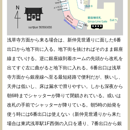
浅草寺方面から来る場合は、新仲見世通りに面した6番
出口から地下街に入る。地下街を抜ければそのまま銀座
線までいける。逆に銀座線到着ホームの先頭から改札を
出てすぐ左に曲がると地下街に入れる。6番出口は浅草
寺方面から銀座線へ至る最短経路で便利だが、狭いし、
天井は低いし、床は漏水で滑りやすい。しかも深夜から
朝6時までシャッターが降りて閉鎖されている。或いは
改札の手前でシャッターが降りている。朝5時の始発を
使う時には6番出口は使えない（新仲見世通りから来た
場合は東武浅草駅1F西側の入口を通り、7番出口から銀