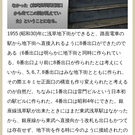
なかった（東武浅草駅正面口
から出てこの面が見えてい
た）ということになる。
1955 (昭和30)年に浅草地下街ができると、路面電車の
駅から地下街へ直接入れるように8番出口ができたので
ある（6番出口は明らかに地下街と同時に作られてい
る。6番出口より前に8番出口が作られたとは考えにく
いから、5, 6, 7, 8番出口はみな地下街とともに作られ、
その際エキミセ正面口の構造も作り変えられたと考える
のが自然だ。ちなみに1番出口は雷門ビルという日本初
の駅ビルに作られた。4番出口は昭和4年にできた。銀
座線浅草駅が出来たときにはまだ東武浅草駅はなかった
から、銀座線から東武へ直接向かう改札も出口もかつて
は存在せず、地下街を作る時に今のように接続されたの