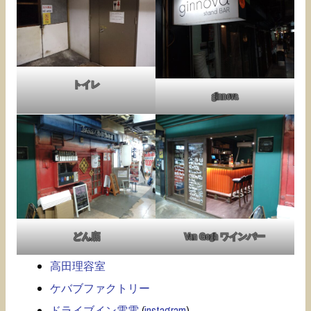
トイレ
ginnova
どん底
Van Gogh ワインバー
高田理容室
ケバブファクトリー
ドライブイン電電
(
instagram
)