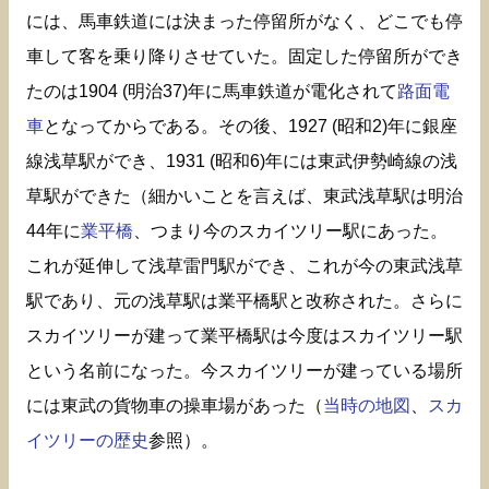
には、馬車鉄道には決まった停留所がなく、どこでも停
車して客を乗り降りさせていた。固定した停留所ができ
たのは1904 (明治37)年に馬車鉄道が電化されて
路面電
車
となってからである。その後、1927 (昭和2)年に銀座
線浅草駅ができ、1931 (昭和6)年には東武伊勢崎線の浅
草駅ができた（細かいことを言えば、東武浅草駅は明治
44年に
業平橋
、つまり今のスカイツリー駅にあった。
これが延伸して浅草雷門駅ができ、これが今の東武浅草
駅であり、元の浅草駅は業平橋駅と改称された。さらに
スカイツリーが建って業平橋駅は今度はスカイツリー駅
という名前になった。今スカイツリーが建っている場所
には東武の貨物車の操車場があった（
当時の地図
、
スカ
イツリーの歴史
参照）。