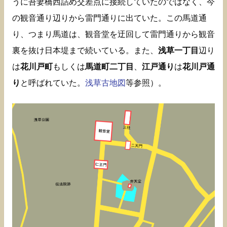
うに吾妻橋西詰め交差点に接続していたのではなく、今
の観音通り辺りから雷門通りに出ていた。この馬道通
り、つまり馬道は、観音堂を迂回して雷門通りから観音
裏を抜け日本堤まで続いている。また、
浅草一丁目
辺り
は
花川戸町
もしくは
馬道町二丁目
、
江戸通り
は
花川戸通
り
と呼ばれていた。
浅草古地図
等参照）。