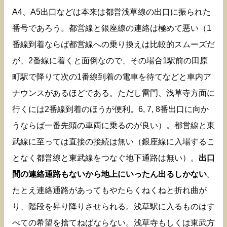
A4、A5出口などは本来は都営浅草線の出口に振られた
番号であろう。都営線と銀座線の連絡は極めて悪い（1
番線到着ならば都営線への乗り換えは比較的スムーズだ
が、2番線に着くと面倒なので、その場合1駅前の田原
町駅で降りて次の1番線到着の電車を待てなどと車内ア
ナウンスがあるほどである。ただし雷門、浅草寺方面に
行くには2番線到着のほうが便利。6, 7, 8番出口に向か
うならば一番先頭の車両に乗るのが良い）。都営線と東
武線に至っては直接の接続は無い（銀座線に入場するこ
となく都営線と東武線をつなぐ地下通路は無い）。
出口
間の連絡通路もないから地上にいったん出るしかない
。
たとえ連絡通路があってもやたらくねくねと折れ曲が
り、階段を昇り降りさせられる。浅草駅に入るものはす
べての希望を捨てねばならない。浅草寺もしくは東武方