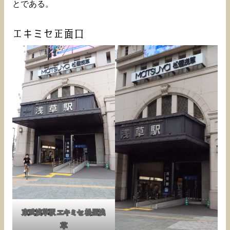
とである。
エキミセ正面口
東武浅草駅 エキミセ 松屋浅
草