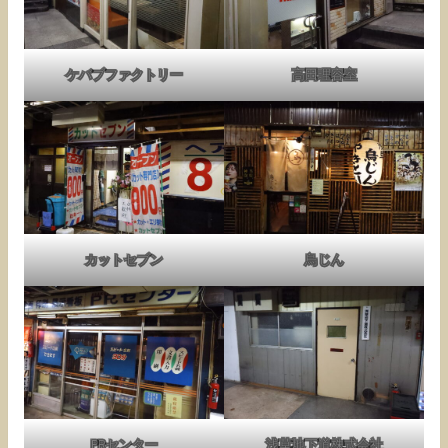
ケバブファクトリー
高田理容室
カットセブン
鳥じん
PRセンター
浅草地下道株式会社