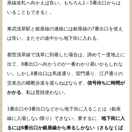
座線改札へ向かえば良い。もちろん1～5番出口からは
いることもできる）。
東武浅草駅と銀座線の連絡には銀座線の7番出口を使え
ば良い。またその途中から地下街に入れる。
都営浅草線で浅草に到着した場合は、諦めて一度地上に
出て、8番出口へ向かうのが一番わかり易いかもしれな
い。しかし8番出口は馬道通り、雷門通り、江戸通りの
交差点の横断歩道を渡らねばならず、
信号待ちに時間が
かかる
。私は普段使わない。
1番出口や3番出口などから地下街に入ることは（銀座
線に入場しない限り）できない。要するに、
地下街に入
るには6番出口か銀座線から来るしかない（さもなくば