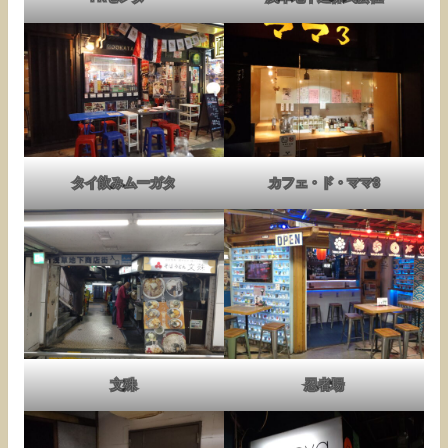
タイ飲みムーガタ
カフェ・ド・ママ3
文殊
忍者場