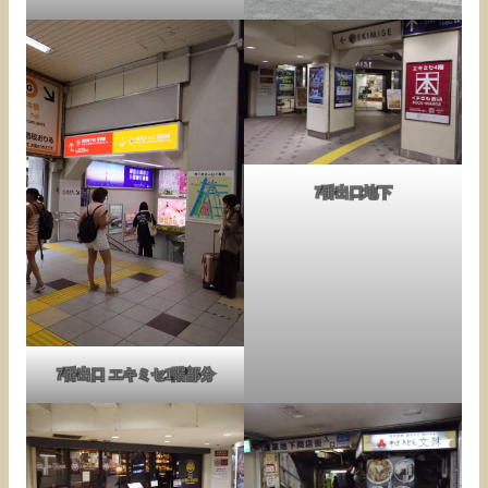
7番出口地下
7番出口 エキミセ1階部分