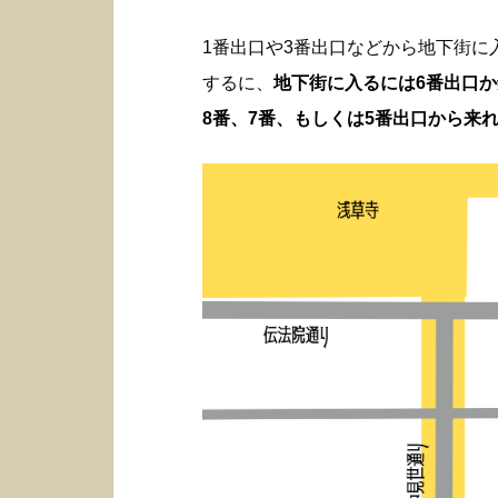
1番出口や3番出口などから地下街
するに、
地下街に入るには6番出口
8番、7番、もしくは5番出口から来