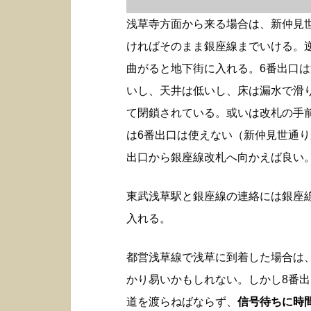
浅草寺方面から来る場合は、新仲見
ければそのまま銀座線までいける。
曲がると地下街に入れる。6番出口
いし、天井は低いし、床は漏水で滑
て閉鎖されている。或いは改札の手
は6番出口は使えない（新仲見世通り
出口から銀座線改札へ向かえば良い
東武浅草駅と銀座線の連絡には銀座
入れる。
都営浅草線で浅草に到着した場合は
かり易いかもしれない。しかし8番
道を渡らねばならず、
信号待ちに時