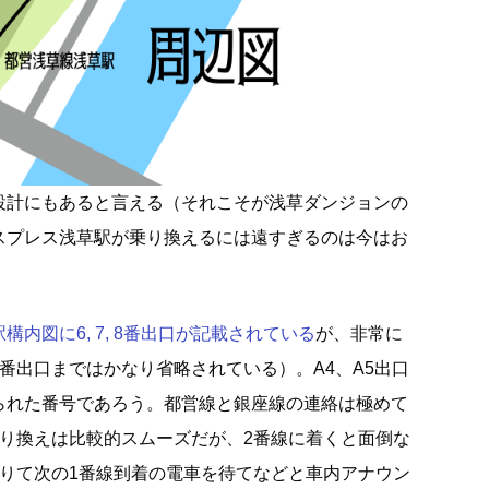
設計にもあると言える（それこそが浅草ダンジョンの
スプレス浅草駅が乗り換えるには遠すぎるのは今はお
内図に6, 7, 8番出口が記載されている
が、非常に
番出口まではかなり省略されている）。A4、A5出口
られた番号であろう。都営線と銀座線の連絡は極めて
乗り換えは比較的スムーズだが、2番線に着くと面倒な
降りて次の1番線到着の電車を待てなどと車内アナウン