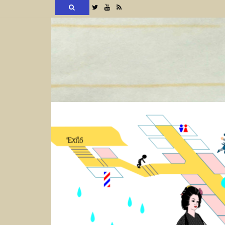
検
Twitter
YouTube
RSS
索
コ
ン
テ
ン
ツ
へ
ス
キ
ッ
プ