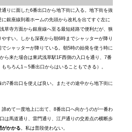
世通りに面した6番出口から地下街に入る。地下街を抜
逆に銀座線到着ホームの先頭から改札を出てすぐ左に
は浅草寺方面から銀座線へ至る最短経路で便利だが、狭
りやすい。しかも深夜から朝6時までシャッターが降り
前でシャッターが降りている。朝5時の始発を使う時に
から来た場合は東武浅草駅1F西側の入口を通り、7番
。もちろん1～5番出口からはいることもできる）。
線の7番出口を使えば良い。またその途中から地下街に
、諦めて一度地上に出て、8番出口へ向かうのが一番わ
出口は馬道通り、雷門通り、江戸通りの交差点の横断歩
間がかかる
。私は普段使わない。