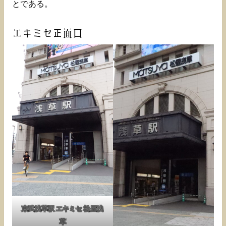
とである。
エキミセ正面口
東武浅草駅 エキミセ 松屋浅
草