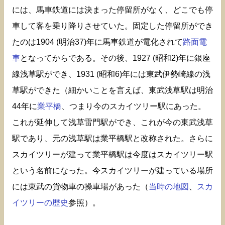
には、馬車鉄道には決まった停留所がなく、どこでも停
車して客を乗り降りさせていた。固定した停留所ができ
たのは1904 (明治37)年に馬車鉄道が電化されて
路面電
車
となってからである。その後、1927 (昭和2)年に銀座
線浅草駅ができ、1931 (昭和6)年には東武伊勢崎線の浅
草駅ができた（細かいことを言えば、東武浅草駅は明治
44年に
業平橋
、つまり今のスカイツリー駅にあった。
これが延伸して浅草雷門駅ができ、これが今の東武浅草
駅であり、元の浅草駅は業平橋駅と改称された。さらに
スカイツリーが建って業平橋駅は今度はスカイツリー駅
という名前になった。今スカイツリーが建っている場所
には東武の貨物車の操車場があった（
当時の地図
、
スカ
イツリーの歴史
参照）。