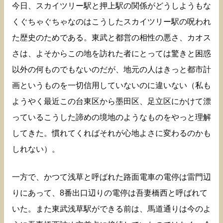
今日、スカイツリー駅と押上駅の関係がどうしようもな
くぐちゃぐちゃなのはこうしたスカイツリー駅の呪われ
た歴史のためである。東武と都営の相性の悪さ、カオス
さは、よそからこの地を訪れた者にとっては驚きと困惑
以外の何ものでもないのだが、地元の人はきっと都市計
画というものを一切信用していないのに違いない（私も
ようやく最近この台東区から墨田区、足立区にかけて漂
っているこうした諦めの境地のようなものをやっと理解
してきた。慣れてくればそれが心地よさに変わるのかも
しれない）。
一方で、かつて浅草と呼ばれた路面電車の電停は雷門辺
りにあって、8番出口辺りの電停は吾妻橋西と呼ばれて
いた。また東武浅草駅ができる前は、馬道通りは今のよ