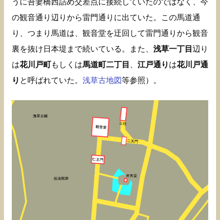
うに吾妻橋西詰め交差点に接続していたのではなく、今
の観音通り辺りから雷門通りに出ていた。この馬道通
り、つまり馬道は、観音堂を迂回して雷門通りから観音
裏を抜け日本堤まで続いている。また、
浅草一丁目
辺り
は
花川戸町
もしくは
馬道町二丁目
、
江戸通り
は
花川戸通
り
と呼ばれていた。
浅草古地図
等参照）。