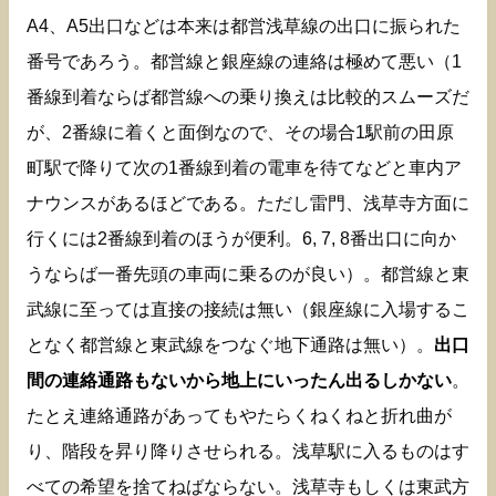
A4、A5出口などは本来は都営浅草線の出口に振られた
番号であろう。都営線と銀座線の連絡は極めて悪い（1
番線到着ならば都営線への乗り換えは比較的スムーズだ
が、2番線に着くと面倒なので、その場合1駅前の田原
町駅で降りて次の1番線到着の電車を待てなどと車内ア
ナウンスがあるほどである。ただし雷門、浅草寺方面に
行くには2番線到着のほうが便利。6, 7, 8番出口に向か
うならば一番先頭の車両に乗るのが良い）。都営線と東
武線に至っては直接の接続は無い（銀座線に入場するこ
となく都営線と東武線をつなぐ地下通路は無い）。
出口
間の連絡通路もないから地上にいったん出るしかない
。
たとえ連絡通路があってもやたらくねくねと折れ曲が
り、階段を昇り降りさせられる。浅草駅に入るものはす
べての希望を捨てねばならない。浅草寺もしくは東武方