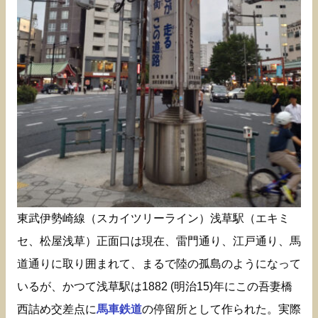
東武伊勢崎線（スカイツリーライン）浅草駅（エキミ
セ、松屋浅草）正面口は現在、雷門通り、江戸通り、馬
道通りに取り囲まれて、まるで陸の孤島のようになって
いるが、かつて浅草駅は1882 (明治15)年にこの吾妻橋
西詰め交差点に
馬車鉄道
の停留所として作られた。実際