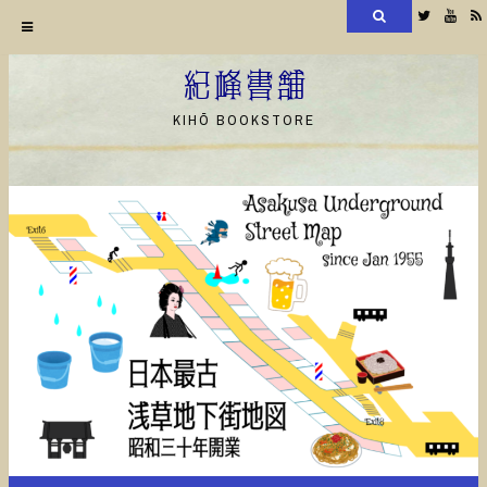
検
Twitter
YouT
索
コ
ン
紀峰書舗
テ
KIHŌ BOOKSTORE
ン
ツ
へ
ス
キ
ッ
プ