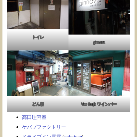
トイレ
ginnova
どん底
Van Gogh ワインバー
高田理容室
ケバブファクトリー
ドライブイン電電
(
instagram
)