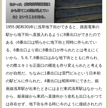
なかった（東武浅草駅正面口
から出てこの面が見えてい
た）ということになる。
1955 (昭和30)年に浅草地下街ができると、路面電車の
駅から地下街へ直接入れるように8番出口ができたので
ある（6番出口は明らかに地下街と同時に作られてい
る。6番出口より前に8番出口が作られたとは考えにく
いから、5, 6, 7, 8番出口はみな地下街とともに作られ、
その際エキミセ正面口の構造も作り変えられたと考える
のが自然だ。ちなみに1番出口は雷門ビルという日本初
の駅ビルに作られた。4番出口は昭和4年にできた。銀
座線浅草駅が出来たときにはまだ東武浅草駅はなかった
から、銀座線から東武へ直接向かう改札も出口もかつて
は存在せず、地下街を作る時に今のように接続されたの