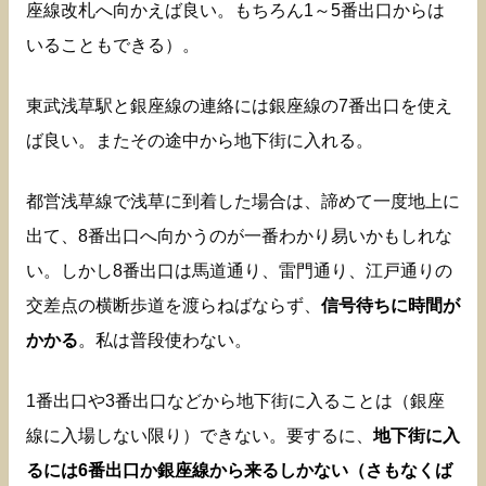
座線改札へ向かえば良い。もちろん1～5番出口からは
いることもできる）。
東武浅草駅と銀座線の連絡には銀座線の7番出口を使え
ば良い。またその途中から地下街に入れる。
都営浅草線で浅草に到着した場合は、諦めて一度地上に
出て、8番出口へ向かうのが一番わかり易いかもしれな
い。しかし8番出口は馬道通り、雷門通り、江戸通りの
交差点の横断歩道を渡らねばならず、
信号待ちに時間が
かかる
。私は普段使わない。
1番出口や3番出口などから地下街に入ることは（銀座
線に入場しない限り）できない。要するに、
地下街に入
るには6番出口か銀座線から来るしかない（さもなくば