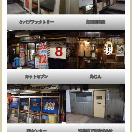
ケバブファクトリー
高田理容室
カットセブン
鳥じん
PRセンター
浅草地下道株式会社