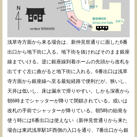
浅草寺方面から来る場合は、新仲見世通りに面した6番
出口から地下街に入る。地下街を抜ければそのまま銀座
線までいける。逆に銀座線到着ホームの先頭から改札を
出てすぐ左に曲がると地下街に入れる。6番出口は浅草
寺方面から銀座線へ至る最短経路で便利だが、狭いし、
天井は低いし、床は漏水で滑りやすい。しかも深夜から
朝6時までシャッターが降りて閉鎖されている。或いは
改札の手前でシャッターが降りている。朝5時の始発を
使う時には6番出口は使えない（新仲見世通りから来た
場合は東武浅草駅1F西側の入口を通り、7番出口から銀