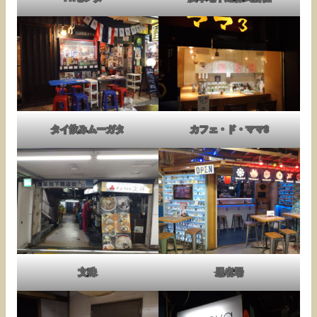
タイ飲みムーガタ
カフェ・ド・ママ3
文殊
忍者場