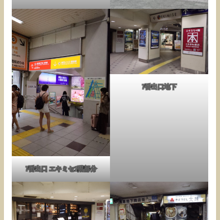
7番出口地下
7番出口 エキミセ1階部分