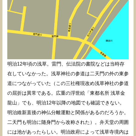
明治12年頃の浅草。雷門、伝法院の書院などは当時存
在していなかった。浅草神社の参道は二天門の外の東参
道につながっていた（この三社権現改め浅草神社の参道
の屈折は異常である。広重の浮世絵「東都名所 浅草金
龍山」でも、明治12年以降の地図でも確認できない。
明治維新直後の神仏分離運動と関係があるのだろうか。
二天門も明治に随身門から改称された）。弁天堂の周囲
には池があったらしい。明治政府によって浅草寺境内は