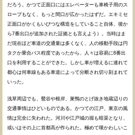
だろう。かつて正面口にはエレベーターも車椅子用のス
ロープもなく、もっと間口が広かったはずだ。エキミセ
正面口がかくもいびつな構造をしていること自体、後か
ら7番出口が追加された証拠とも言えよう）。当時はま
だ現在ほど車道の交通量は多くなく、人の移動手段は円
タクか乗合バス程度であったから、人々は容易に8番出
口を利用することができた。しかし車が増えるに連れて
都心は何車線もある車道によって分断され切り刻まれて
いった。
浅草周辺でも、鶯谷や根岸、巣鴨のとげ抜き地蔵辺りの
交通事情はひどいものである。かつての江戸、東京の風
情は完全に失われた。河川や江戸城の堀も暗渠となり、
或いはその上に首都高が作られた。極めて嘆かわしいこ