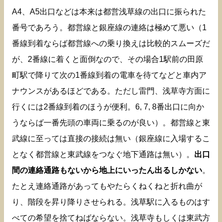
A4、A5出口などは本来は都営浅草線の出口に振られた
番号であろう。都営線と銀座線の連絡は極めて悪い（1
番線到着ならば都営線への乗り換えは比較的スムーズだ
が、2番線に着くと面倒なので、その場合1駅前の田原
町駅で降りて次の1番線到着の電車を待てなどと車内ア
ナウンスがあるほどである。ただし雷門、浅草寺方面に
行くには2番線到着のほうが便利。6, 7, 8番出口に向か
うならば一番先頭の車両に乗るのが良い）。都営線と東
武線に至っては直接の接続は無い（銀座線に入場するこ
となく都営線と東武線をつなぐ地下通路は無い）。
出口
間の連絡通路もないから地上にいったん出るしかない
。
たとえ連絡通路があってもやたらくねくねと折れ曲が
り、階段を昇り降りさせられる。浅草駅に入るものはす
べての希望を捨てねばならない。浅草寺もしくは東武方