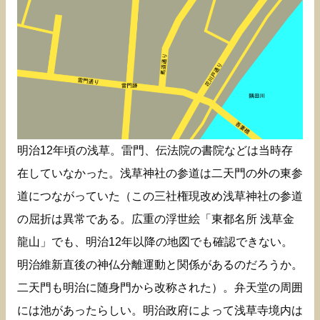
明治12年頃の浅草。雷門、伝法院の書院などは当時存
在していなかった。浅草神社の参道は二天門の外の東参
道につながっていた（この三社権現改め浅草神社の参道
の屈折は異常である。広重の浮世絵「東都名所 浅草金
龍山」でも、明治12年以降の地図でも確認できない。
明治維新直後の神仏分離運動と関係があるのだろうか。
二天門も明治に随身門から改称された）。弁天堂の周囲
には池があったらしい。明治政府によって浅草寺境内は