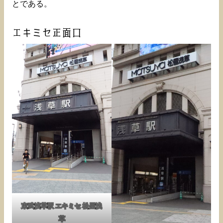
とである。
エキミセ正面口
東武浅草駅 エキミセ 松屋浅
草