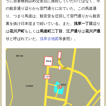
うに吾妻橋西詰め交差点に接続していたのではなく、今
の観音通り辺りから雷門通りに出ていた。この馬道通
り、つまり馬道は、観音堂を迂回して雷門通りから観音
裏を抜け日本堤まで続いている。また、
浅草一丁目
辺り
は
花川戸町
もしくは
馬道町二丁目
、
江戸通り
は
花川戸通
り
と呼ばれていた。
浅草古地図
等参照）。