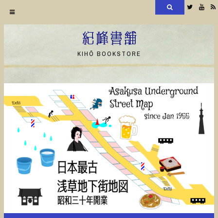
検
Twitter
YouT
索
コ
ン
紀峰書舗
テ
KIHŌ BOOKSTORE
ン
ツ
へ
ス
キ
ッ
プ