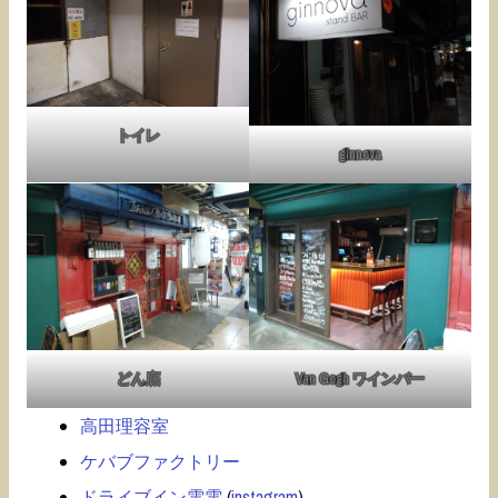
トイレ
ginnova
どん底
Van Gogh ワインバー
高田理容室
ケバブファクトリー
ドライブイン電電
(
instagram
)