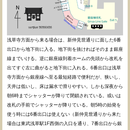
浅草寺方面から来る場合は、新仲見世通りに面した6番
出口から地下街に入る。地下街を抜ければそのまま銀座
線までいける。逆に銀座線到着ホームの先頭から改札を
出てすぐ左に曲がると地下街に入れる。6番出口は浅草
寺方面から銀座線へ至る最短経路で便利だが、狭いし、
天井は低いし、床は漏水で滑りやすい。しかも深夜から
朝6時までシャッターが降りて閉鎖されている。或いは
改札の手前でシャッターが降りている。朝5時の始発を
使う時には6番出口は使えない（新仲見世通りから来た
場合は東武浅草駅1F西側の入口を通り、7番出口から銀