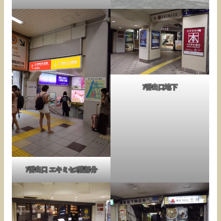
7番出口地下
7番出口 エキミセ1階部分