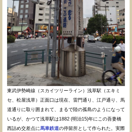
東武伊勢崎線（スカイツリーライン）浅草駅（エキミ
セ、松屋浅草）正面口は現在、雷門通り、江戸通り、馬
道通りに取り囲まれて、まるで陸の孤島のようになって
いるが、かつて浅草駅は1882 (明治15)年にこの吾妻橋
西詰め交差点に
馬車鉄道
の停留所として作られた。実際