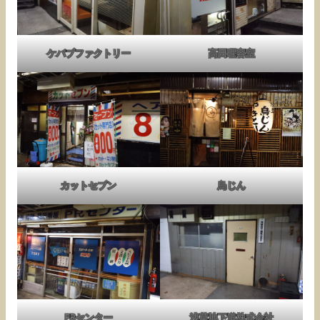
ケバブファクトリー
高田理容室
カットセブン
鳥じん
PRセンター
浅草地下道株式会社