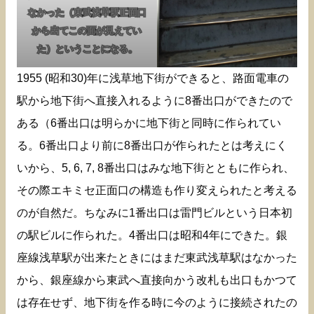
なかった（東武浅草駅正面口
から出てこの面が見えてい
た）ということになる。
1955 (昭和30)年に浅草地下街ができると、路面電車の
駅から地下街へ直接入れるように8番出口ができたので
ある（6番出口は明らかに地下街と同時に作られてい
る。6番出口より前に8番出口が作られたとは考えにく
いから、5, 6, 7, 8番出口はみな地下街とともに作られ、
その際エキミセ正面口の構造も作り変えられたと考える
のが自然だ。ちなみに1番出口は雷門ビルという日本初
の駅ビルに作られた。4番出口は昭和4年にできた。銀
座線浅草駅が出来たときにはまだ東武浅草駅はなかった
から、銀座線から東武へ直接向かう改札も出口もかつて
は存在せず、地下街を作る時に今のように接続されたの