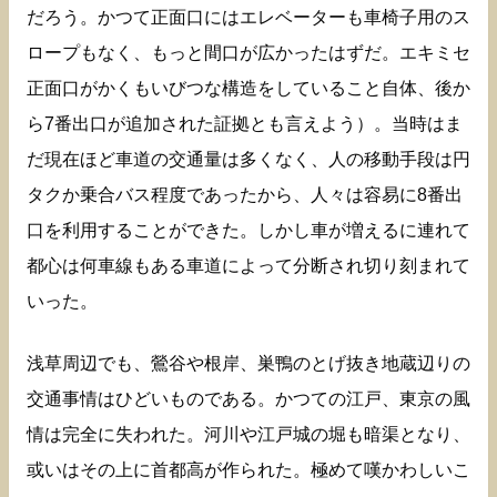
だろう。かつて正面口にはエレベーターも車椅子用のス
ロープもなく、もっと間口が広かったはずだ。エキミセ
正面口がかくもいびつな構造をしていること自体、後か
ら7番出口が追加された証拠とも言えよう）。当時はま
だ現在ほど車道の交通量は多くなく、人の移動手段は円
タクか乗合バス程度であったから、人々は容易に8番出
口を利用することができた。しかし車が増えるに連れて
都心は何車線もある車道によって分断され切り刻まれて
いった。
浅草周辺でも、鶯谷や根岸、巣鴨のとげ抜き地蔵辺りの
交通事情はひどいものである。かつての江戸、東京の風
情は完全に失われた。河川や江戸城の堀も暗渠となり、
或いはその上に首都高が作られた。極めて嘆かわしいこ