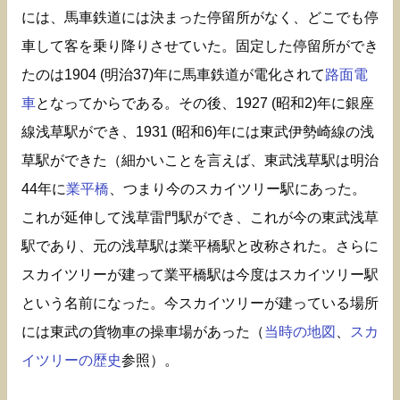
には、馬車鉄道には決まった停留所がなく、どこでも停
車して客を乗り降りさせていた。固定した停留所ができ
たのは1904 (明治37)年に馬車鉄道が電化されて
路面電
車
となってからである。その後、1927 (昭和2)年に銀座
線浅草駅ができ、1931 (昭和6)年には東武伊勢崎線の浅
草駅ができた（細かいことを言えば、東武浅草駅は明治
44年に
業平橋
、つまり今のスカイツリー駅にあった。
これが延伸して浅草雷門駅ができ、これが今の東武浅草
駅であり、元の浅草駅は業平橋駅と改称された。さらに
スカイツリーが建って業平橋駅は今度はスカイツリー駅
という名前になった。今スカイツリーが建っている場所
には東武の貨物車の操車場があった（
当時の地図
、
スカ
イツリーの歴史
参照）。