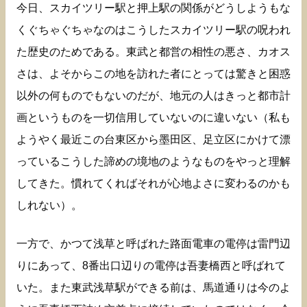
今日、スカイツリー駅と押上駅の関係がどうしようもな
くぐちゃぐちゃなのはこうしたスカイツリー駅の呪われ
た歴史のためである。東武と都営の相性の悪さ、カオス
さは、よそからこの地を訪れた者にとっては驚きと困惑
以外の何ものでもないのだが、地元の人はきっと都市計
画というものを一切信用していないのに違いない（私も
ようやく最近この台東区から墨田区、足立区にかけて漂
っているこうした諦めの境地のようなものをやっと理解
してきた。慣れてくればそれが心地よさに変わるのかも
しれない）。
一方で、かつて浅草と呼ばれた路面電車の電停は雷門辺
りにあって、8番出口辺りの電停は吾妻橋西と呼ばれて
いた。また東武浅草駅ができる前は、馬道通りは今のよ