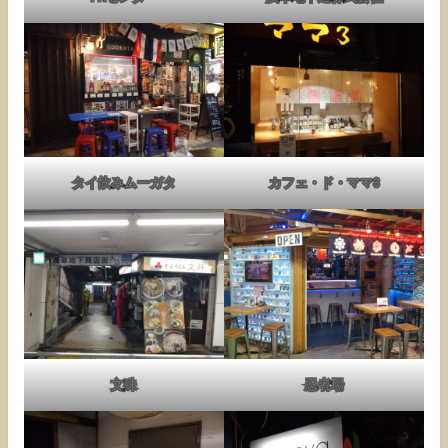
タイ飲みムーガタ
カフェ・ド・ママ3
文殊
忍者場