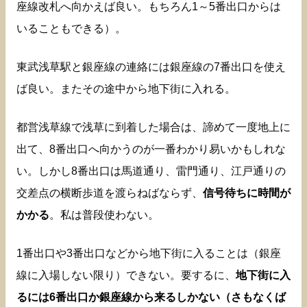
座線改札へ向かえば良い。もちろん1～5番出口からは
いることもできる）。
東武浅草駅と銀座線の連絡には銀座線の7番出口を使え
ば良い。またその途中から地下街に入れる。
都営浅草線で浅草に到着した場合は、諦めて一度地上に
出て、8番出口へ向かうのが一番わかり易いかもしれな
い。しかし8番出口は馬道通り、雷門通り、江戸通りの
交差点の横断歩道を渡らねばならず、
信号待ちに時間が
かかる
。私は普段使わない。
1番出口や3番出口などから地下街に入ることは（銀座
線に入場しない限り）できない。要するに、
地下街に入
るには6番出口か銀座線から来るしかない（さもなくば