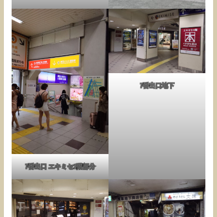
7番出口地下
7番出口 エキミセ1階部分