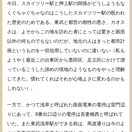
今日、スカイツリー駅と押上駅の関係がどうしようもな
くぐちゃぐちゃなのはこうしたスカイツリー駅の呪われ
た歴史のためである。東武と都営の相性の悪さ、カオス
さは、よそからこの地を訪れた者にとっては驚きと困惑
以外の何ものでもないのだが、地元の人はきっと都市計
画というものを一切信用していないのに違いない（私も
ようやく最近この台東区から墨田区、足立区にかけて漂
っているこうした諦めの境地のようなものをやっと理解
してきた。慣れてくればそれが心地よさに変わるのかも
しれない）。
一方で、かつて浅草と呼ばれた路面電車の電停は雷門辺
りにあって、8番出口辺りの電停は吾妻橋西と呼ばれて
いた。また東武浅草駅ができる前は、馬道通りは今のよ