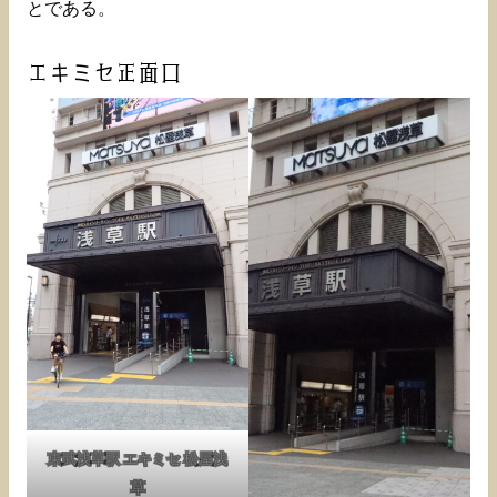
とである。
エキミセ正面口
東武浅草駅 エキミセ 松屋浅
草