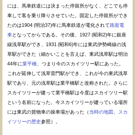
には、馬車鉄道には決まった停留所がなく、どこでも停
車して客を乗り降りさせていた。固定した停留所ができ
たのは1904 (明治37)年に馬車鉄道が電化されて
路面電
車
となってからである。その後、1927 (昭和2)年に銀座
線浅草駅ができ、1931 (昭和6)年には東武伊勢崎線の浅
草駅ができた（細かいことを言えば、東武浅草駅は明治
44年に
業平橋
、つまり今のスカイツリー駅にあった。
これが延伸して浅草雷門駅ができ、これが今の東武浅草
駅であり、元の浅草駅は業平橋駅と改称された。さらに
スカイツリーが建って業平橋駅は今度はスカイツリー駅
という名前になった。今スカイツリーが建っている場所
には東武の貨物車の操車場があった（
当時の地図
、
スカ
イツリーの歴史
参照）。