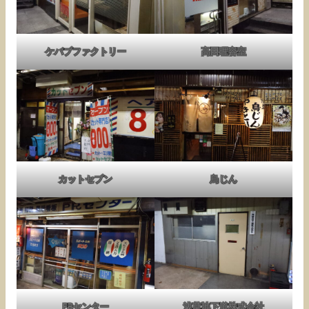
ケバブファクトリー
高田理容室
カットセブン
鳥じん
PRセンター
浅草地下道株式会社