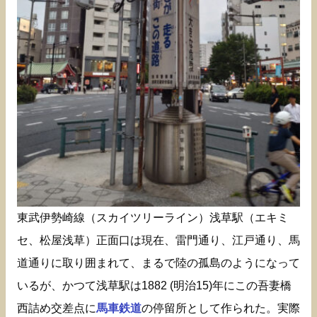
東武伊勢崎線（スカイツリーライン）浅草駅（エキミ
セ、松屋浅草）正面口は現在、雷門通り、江戸通り、馬
道通りに取り囲まれて、まるで陸の孤島のようになって
いるが、かつて浅草駅は1882 (明治15)年にこの吾妻橋
西詰め交差点に
馬車鉄道
の停留所として作られた。実際