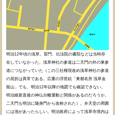
明治12年頃の浅草。雷門、伝法院の書院などは当時存
在していなかった。浅草神社の参道は二天門の外の東参
道につながっていた（この三社権現改め浅草神社の参道
の屈折は異常である。広重の浮世絵「東都名所 浅草金
龍山」でも、明治12年以降の地図でも確認できない。
明治維新直後の神仏分離運動と関係があるのだろうか。
二天門も明治に随身門から改称された）。弁天堂の周囲
には池があったらしい。明治政府によって浅草寺境内は