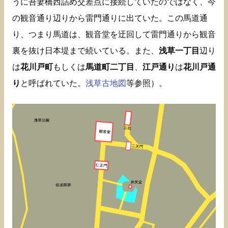
うに吾妻橋西詰め交差点に接続していたのではなく、今
の観音通り辺りから雷門通りに出ていた。この馬道通
り、つまり馬道は、観音堂を迂回して雷門通りから観音
裏を抜け日本堤まで続いている。また、
浅草一丁目
辺り
は
花川戸町
もしくは
馬道町二丁目
、
江戸通り
は
花川戸通
り
と呼ばれていた。
浅草古地図
等参照）。