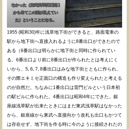
なかった（東武浅草駅正面口
から出てこの面が見えてい
た）ということになる。
1955 (昭和30)年に浅草地下街ができると、路面電車の
駅から地下街へ直接入れるように8番出口ができたので
ある（6番出口は明らかに地下街と同時に作られてい
る。6番出口より前に8番出口が作られたとは考えにく
いから、5, 6, 7, 8番出口はみな地下街とともに作られ、
その際エキミセ正面口の構造も作り変えられたと考える
のが自然だ。ちなみに1番出口は雷門ビルという日本初
の駅ビルに作られた。4番出口は昭和4年にできた。銀
座線浅草駅が出来たときにはまだ東武浅草駅はなかった
から、銀座線から東武へ直接向かう改札も出口もかつて
は存在せず、地下街を作る時に今のように接続されたの