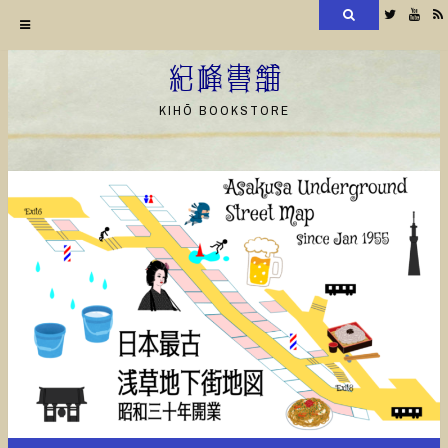
検
Twitter
YouT
索
コ
ン
紀峰書舗
テ
KIHŌ BOOKSTORE
ン
ツ
へ
ス
キ
ッ
プ