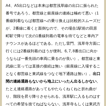
A4、A5出口などは本来は都営浅草線の出口に振られた
番号であろう。都営線と銀座線の連絡は極めて悪い（1
番線到着ならば都営線への乗り換えは比較的スムーズだ
が、2番線に着くと面倒なので、その場合1駅前の田原
町駅で降りて次の1番線到着の電車を待てなどと車内ア
ナウンスがあるほどである。ただし雷門、浅草寺方面に
行くには2番線到着のほうが便利。6, 7, 8番出口に向か
うならば一番先頭の車両に乗るのが良い）。都営線と東
武線に至っては直接の接続は無い（銀座線に入場するこ
となく都営線と東武線をつなぐ地下通路は無い）。
出口
間の連絡通路もないから地上にいったん出るしかない
。
たとえ連絡通路があってもやたらくねくねと折れ曲が
り、階段を昇り降りさせられる。浅草駅に入るものはす
べての希望を捨てねばならない。浅草寺もしくは東武方