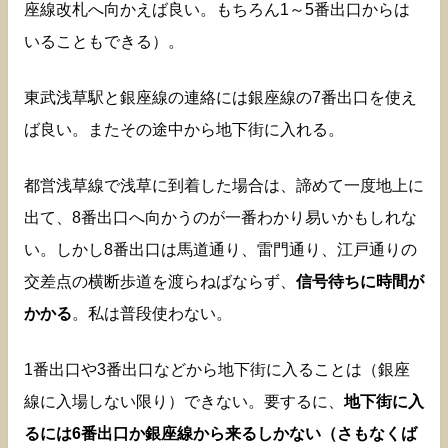
座線改札へ向かえば良い。もちろん1～5番出口からは
いることもできる）。
東武浅草駅と銀座線の連絡には銀座線の7番出口を使え
ば良い。またその途中から地下街に入れる。
都営浅草線で浅草に到着した場合は、諦めて一度地上に
出て、8番出口へ向かうのが一番わかり易いかもしれな
い。しかし8番出口は馬道通り、雷門通り、江戸通りの
交差点の横断歩道を渡らねばならず、
信号待ちに時間が
かかる
。私は普段使わない。
1番出口や3番出口などから地下街に入ることは（銀座
線に入場しない限り）できない。要するに、
地下街に入
るには6番出口か銀座線から来るしかない（さもなくば