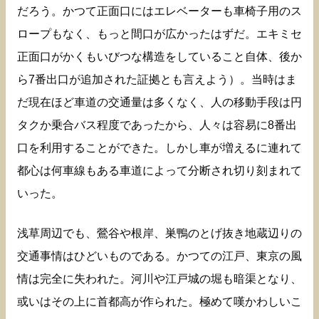
だろう。かつて正面口にはエレベーターも車椅子用のス
ロープもなく、もっと間口が広かったはずだ。エキミセ
正面口がかくもいびつな構造をしていること自体、後か
ら7番出口が追加された証拠とも言えよう）。当時はま
だ現在ほど車道の交通量は多くなく、人の移動手段は円
タクか乗合バス程度であったから、人々は容易に8番出
口を利用することができた。しかし車が増えるに連れて
都心は何車線もある車道によって分断され切り刻まれて
いった。
浅草周辺でも、鶯谷や根岸、巣鴨のとげ抜き地蔵辺りの
交通事情はひどいものである。かつての江戸、東京の風
情は完全に失われた。河川や江戸城の堀も暗渠となり、
或いはその上に首都高が作られた。極めて嘆かわしいこ