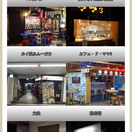
タイ飲みムーガタ
カフェ・ド・ママ3
文殊
忍者場