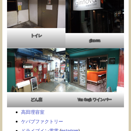
トイレ
ginnova
どん底
Van Gogh ワインバー
高田理容室
ケバブファクトリー
ドライブイン電電
(
instagram
)