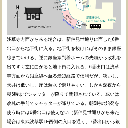
浅草寺方面から来る場合は、新仲見世通りに面した6番
出口から地下街に入る。地下街を抜ければそのまま銀座
線までいける。逆に銀座線到着ホームの先頭から改札を
出てすぐ左に曲がると地下街に入れる。6番出口は浅草
寺方面から銀座線へ至る最短経路で便利だが、狭いし、
天井は低いし、床は漏水で滑りやすい。しかも深夜から
朝6時までシャッターが降りて閉鎖されている。或いは
改札の手前でシャッターが降りている。朝5時の始発を
使う時には6番出口は使えない（新仲見世通りから来た
場合は東武浅草駅1F西側の入口を通り、7番出口から銀