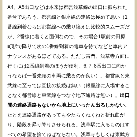
A4、A5出口などは本来は都営浅草線の出口に振られた
番号であろう。都営線と銀座線の連絡は極めて悪い（1
番線到着ならば都営線への乗り換えは比較的スムーズだ
が、2番線に着くと面倒なので、その場合1駅前の田原
町駅で降りて次の1番線到着の電車を待てなどと車内ア
ナウンスがあるほどである。ただし雷門、浅草寺方面に
行くには2番線到着のほうが便利。6, 7, 8番出口に向か
うならば一番先頭の車両に乗るのが良い）。都営線と東
武線に至っては直接の接続は無い（銀座線に入場するこ
となく都営線と東武線をつなぐ地下通路は無い）。
出口
間の連絡通路もないから地上にいったん出るしかない
。
たとえ連絡通路があってもやたらくねくねと折れ曲が
り、階段を昇り降りさせられる。浅草駅に入るものはす
べての希望を捨てねばならない。浅草寺もしくは東武方