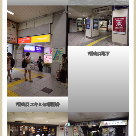
7番出口地下
7番出口 エキミセ1階部分