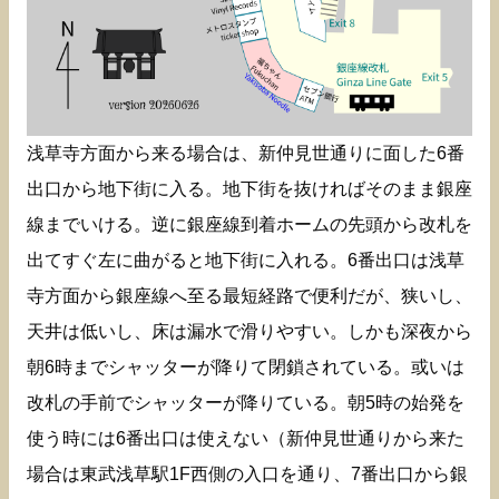
浅草寺方面から来る場合は、新仲見世通りに面した6番
出口から地下街に入る。地下街を抜ければそのまま銀座
線までいける。逆に銀座線到着ホームの先頭から改札を
出てすぐ左に曲がると地下街に入れる。6番出口は浅草
寺方面から銀座線へ至る最短経路で便利だが、狭いし、
天井は低いし、床は漏水で滑りやすい。しかも深夜から
朝6時までシャッターが降りて閉鎖されている。或いは
改札の手前でシャッターが降りている。朝5時の始発を
使う時には6番出口は使えない（新仲見世通りから来た
場合は東武浅草駅1F西側の入口を通り、7番出口から銀