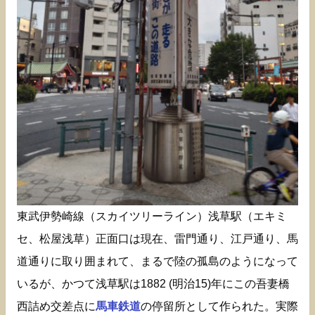
東武伊勢崎線（スカイツリーライン）浅草駅（エキミ
セ、松屋浅草）正面口は現在、雷門通り、江戸通り、馬
道通りに取り囲まれて、まるで陸の孤島のようになって
いるが、かつて浅草駅は1882 (明治15)年にこの吾妻橋
西詰め交差点に
馬車鉄道
の停留所として作られた。実際