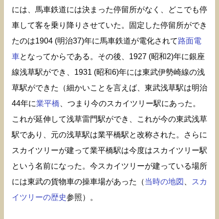
には、馬車鉄道には決まった停留所がなく、どこでも停
車して客を乗り降りさせていた。固定した停留所ができ
たのは1904 (明治37)年に馬車鉄道が電化されて
路面電
車
となってからである。その後、1927 (昭和2)年に銀座
線浅草駅ができ、1931 (昭和6)年には東武伊勢崎線の浅
草駅ができた（細かいことを言えば、東武浅草駅は明治
44年に
業平橋
、つまり今のスカイツリー駅にあった。
これが延伸して浅草雷門駅ができ、これが今の東武浅草
駅であり、元の浅草駅は業平橋駅と改称された。さらに
スカイツリーが建って業平橋駅は今度はスカイツリー駅
という名前になった。今スカイツリーが建っている場所
には東武の貨物車の操車場があった（
当時の地図
、
スカ
イツリーの歴史
参照）。