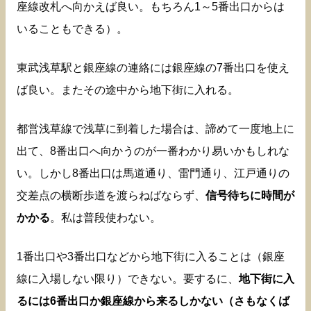
座線改札へ向かえば良い。もちろん1～5番出口からは
いることもできる）。
東武浅草駅と銀座線の連絡には銀座線の7番出口を使え
ば良い。またその途中から地下街に入れる。
都営浅草線で浅草に到着した場合は、諦めて一度地上に
出て、8番出口へ向かうのが一番わかり易いかもしれな
い。しかし8番出口は馬道通り、雷門通り、江戸通りの
交差点の横断歩道を渡らねばならず、
信号待ちに時間が
かかる
。私は普段使わない。
1番出口や3番出口などから地下街に入ることは（銀座
線に入場しない限り）できない。要するに、
地下街に入
るには6番出口か銀座線から来るしかない（さもなくば