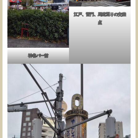
江戸、雷門、馬道通りの交差
点
神谷バー前