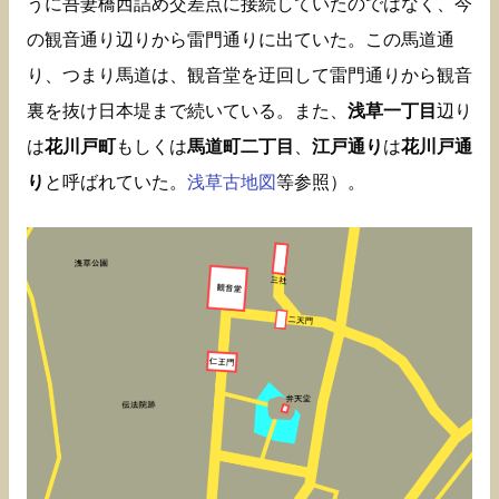
うに吾妻橋西詰め交差点に接続していたのではなく、今
の観音通り辺りから雷門通りに出ていた。この馬道通
り、つまり馬道は、観音堂を迂回して雷門通りから観音
裏を抜け日本堤まで続いている。また、
浅草一丁目
辺り
は
花川戸町
もしくは
馬道町二丁目
、
江戸通り
は
花川戸通
り
と呼ばれていた。
浅草古地図
等参照）。