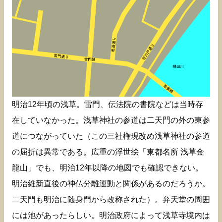
明治12年頃の浅草。雷門、伝法院の書院などは当時存
在していなかった。浅草神社の参道は二天門の外の東参
道につながっていた（この三社権現改め浅草神社の参道
の屈折は異常である。広重の浮世絵「東都名所 浅草金
龍山」でも、明治12年以降の地図でも確認できない。
明治維新直後の神仏分離運動と関係があるのだろうか。
二天門も明治に随身門から改称された）。弁天堂の周囲
には池があったらしい。明治政府によって浅草寺境内は