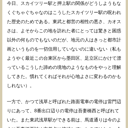
今日、スカイツリー駅と押上駅の関係がどうしようもな
くぐちゃぐちゃなのはこうしたスカイツリー駅の呪われ
た歴史のためである。東武と都営の相性の悪さ、カオス
さは、よそからこの地を訪れた者にとっては驚きと困惑
以外の何ものでもないのだが、地元の人はきっと都市計
画というものを一切信用していないのに違いない（私も
ようやく最近この台東区から墨田区、足立区にかけて漂
っているこうした諦めの境地のようなものをやっと理解
してきた。慣れてくればそれが心地よさに変わるのかも
しれない）。
一方で、かつて浅草と呼ばれた路面電車の電停は雷門辺
りにあって、8番出口辺りの電停は吾妻橋西と呼ばれて
いた。また東武浅草駅ができる前は、馬道通りは今のよ