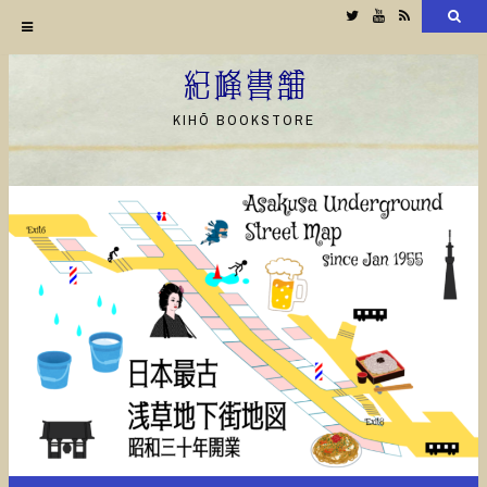
Twitter
YouTube
RSS
検
索
コ
ン
紀峰書舗
テ
KIHŌ BOOKSTORE
ン
ツ
へ
ス
キ
ッ
プ