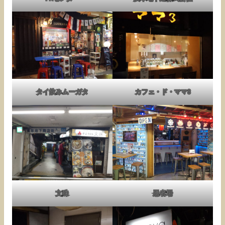
タイ飲みムーガタ
カフェ・ド・ママ3
文殊
忍者場