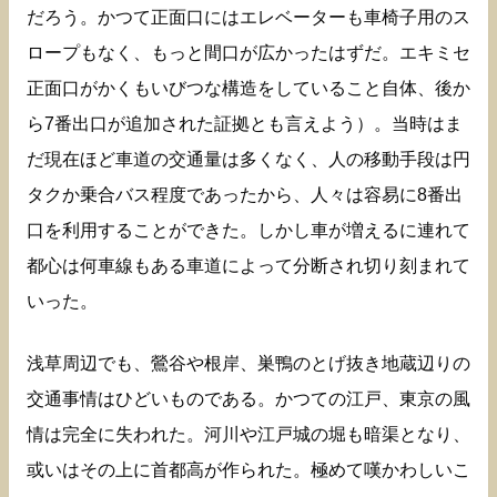
だろう。かつて正面口にはエレベーターも車椅子用のス
ロープもなく、もっと間口が広かったはずだ。エキミセ
正面口がかくもいびつな構造をしていること自体、後か
ら7番出口が追加された証拠とも言えよう）。当時はま
だ現在ほど車道の交通量は多くなく、人の移動手段は円
タクか乗合バス程度であったから、人々は容易に8番出
口を利用することができた。しかし車が増えるに連れて
都心は何車線もある車道によって分断され切り刻まれて
いった。
浅草周辺でも、鶯谷や根岸、巣鴨のとげ抜き地蔵辺りの
交通事情はひどいものである。かつての江戸、東京の風
情は完全に失われた。河川や江戸城の堀も暗渠となり、
或いはその上に首都高が作られた。極めて嘆かわしいこ