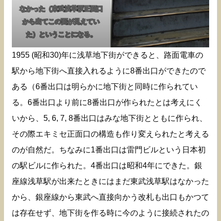
なかった（東武浅草駅正面口
から出てこの面が見えてい
た）ということになる。
1955 (昭和30)年に浅草地下街ができると、路面電車の
駅から地下街へ直接入れるように8番出口ができたので
ある（6番出口は明らかに地下街と同時に作られてい
る。6番出口より前に8番出口が作られたとは考えにく
いから、5, 6, 7, 8番出口はみな地下街とともに作られ、
その際エキミセ正面口の構造も作り変えられたと考える
のが自然だ。ちなみに1番出口は雷門ビルという日本初
の駅ビルに作られた。4番出口は昭和4年にできた。銀
座線浅草駅が出来たときにはまだ東武浅草駅はなかった
から、銀座線から東武へ直接向かう改札も出口もかつて
は存在せず、地下街を作る時に今のように接続されたの