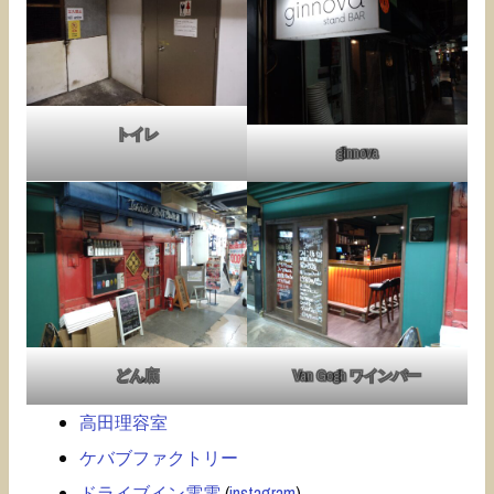
トイレ
ginnova
どん底
Van Gogh ワインバー
高田理容室
ケバブファクトリー
ドライブイン電電
(
instagram
)