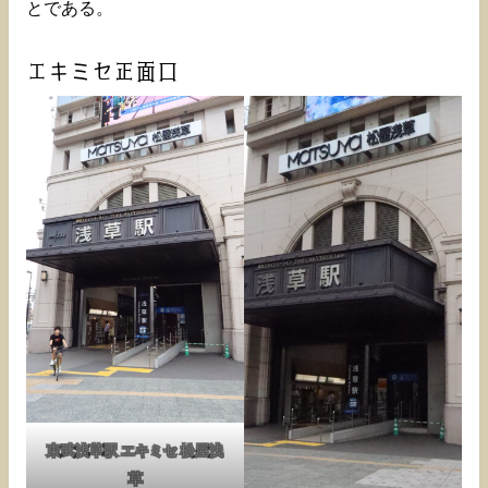
とである。
エキミセ正面口
東武浅草駅 エキミセ 松屋浅
草