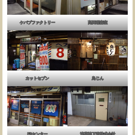
ケバブファクトリー
高田理容室
カットセブン
鳥じん
PRセンター
浅草地下道株式会社