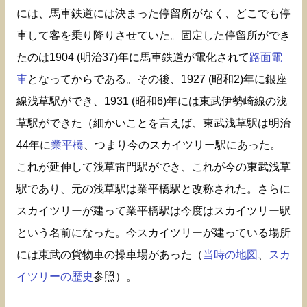
には、馬車鉄道には決まった停留所がなく、どこでも停
車して客を乗り降りさせていた。固定した停留所ができ
たのは1904 (明治37)年に馬車鉄道が電化されて
路面電
車
となってからである。その後、1927 (昭和2)年に銀座
線浅草駅ができ、1931 (昭和6)年には東武伊勢崎線の浅
草駅ができた（細かいことを言えば、東武浅草駅は明治
44年に
業平橋
、つまり今のスカイツリー駅にあった。
これが延伸して浅草雷門駅ができ、これが今の東武浅草
駅であり、元の浅草駅は業平橋駅と改称された。さらに
スカイツリーが建って業平橋駅は今度はスカイツリー駅
という名前になった。今スカイツリーが建っている場所
には東武の貨物車の操車場があった（
当時の地図
、
スカ
イツリーの歴史
参照）。