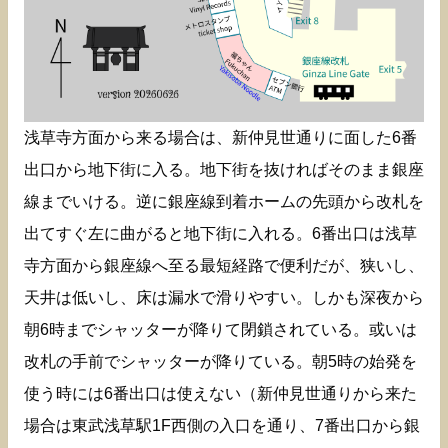
浅草寺方面から来る場合は、新仲見世通りに面した6番
出口から地下街に入る。地下街を抜ければそのまま銀座
線までいける。逆に銀座線到着ホームの先頭から改札を
出てすぐ左に曲がると地下街に入れる。6番出口は浅草
寺方面から銀座線へ至る最短経路で便利だが、狭いし、
天井は低いし、床は漏水で滑りやすい。しかも深夜から
朝6時までシャッターが降りて閉鎖されている。或いは
改札の手前でシャッターが降りている。朝5時の始発を
使う時には6番出口は使えない（新仲見世通りから来た
場合は東武浅草駅1F西側の入口を通り、7番出口から銀