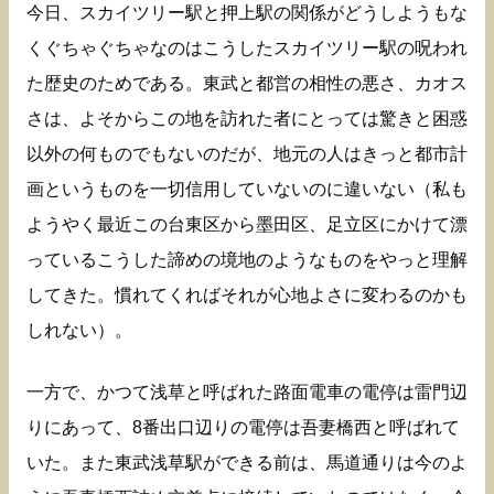
今日、スカイツリー駅と押上駅の関係がどうしようもな
くぐちゃぐちゃなのはこうしたスカイツリー駅の呪われ
た歴史のためである。東武と都営の相性の悪さ、カオス
さは、よそからこの地を訪れた者にとっては驚きと困惑
以外の何ものでもないのだが、地元の人はきっと都市計
画というものを一切信用していないのに違いない（私も
ようやく最近この台東区から墨田区、足立区にかけて漂
っているこうした諦めの境地のようなものをやっと理解
してきた。慣れてくればそれが心地よさに変わるのかも
しれない）。
一方で、かつて浅草と呼ばれた路面電車の電停は雷門辺
りにあって、8番出口辺りの電停は吾妻橋西と呼ばれて
いた。また東武浅草駅ができる前は、馬道通りは今のよ