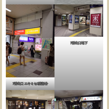
7番出口地下
7番出口 エキミセ1階部分