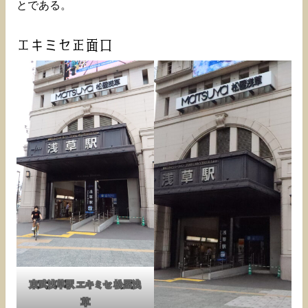
とである。
エキミセ正面口
東武浅草駅 エキミセ 松屋浅
草