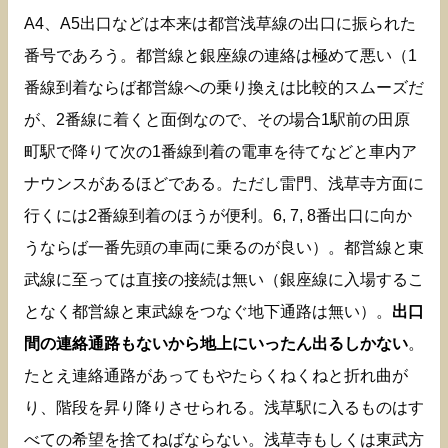
A4、A5出口などは本来は都営浅草線の出口に振られた
番号であろう。都営線と銀座線の連絡は極めて悪い（1
番線到着ならば都営線への乗り換えは比較的スムーズだ
が、2番線に着くと面倒なので、その場合1駅前の田原
町駅で降りて次の1番線到着の電車を待てなどと車内ア
ナウンスがあるほどである。ただし雷門、浅草寺方面に
行くには2番線到着のほうが便利。6, 7, 8番出口に向か
うならば一番先頭の車両に乗るのが良い）。都営線と東
武線に至っては直接の接続は無い（銀座線に入場するこ
となく都営線と東武線をつなぐ地下通路は無い）。
出口
間の連絡通路もないから地上にいったん出るしかない
。
たとえ連絡通路があってもやたらくねくねと折れ曲が
り、階段を昇り降りさせられる。浅草駅に入るものはす
べての希望を捨てねばならない。浅草寺もしくは東武方