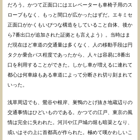
だろう。かつて正面口にはエレベーターも車椅子用のス
ロープもなく、もっと間口が広かったはずだ。エキミセ
正面口がかくもいびつな構造をしていること自体、後か
ら7番出口が追加された証拠とも言えよう）。当時はま
だ現在ほど車道の交通量は多くなく、人の移動手段は円
タクか乗合バス程度であったから、人々は容易に8番出
口を利用することができた。しかし車が増えるに連れて
都心は何車線もある車道によって分断され切り刻まれて
いった。
浅草周辺でも、鶯谷や根岸、巣鴨のとげ抜き地蔵辺りの
交通事情はひどいものである。かつての江戸、東京の風
情は完全に失われた。河川や江戸城の堀も暗渠となり、
或いはその上に首都高が作られた。極めて嘆かわしいこ