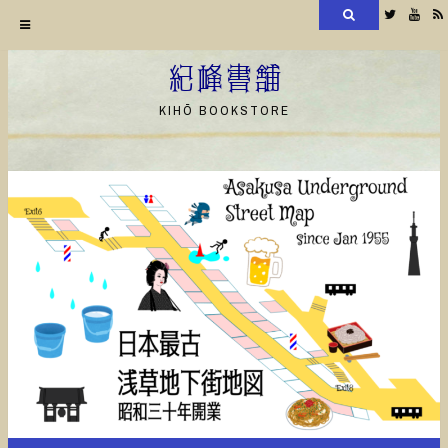
検
Twitter
YouT
索
コ
ン
紀峰書舗
テ
KIHŌ BOOKSTORE
ン
ツ
へ
ス
キ
ッ
プ