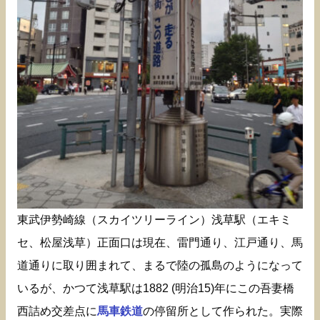
東武伊勢崎線（スカイツリーライン）浅草駅（エキミ
セ、松屋浅草）正面口は現在、雷門通り、江戸通り、馬
道通りに取り囲まれて、まるで陸の孤島のようになって
いるが、かつて浅草駅は1882 (明治15)年にこの吾妻橋
西詰め交差点に
馬車鉄道
の停留所として作られた。実際