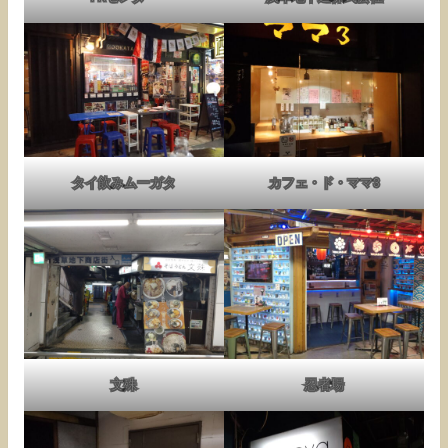
タイ飲みムーガタ
カフェ・ド・ママ3
文殊
忍者場