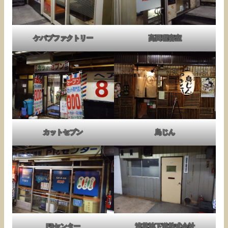
ケバブファクトリー
高田理容室
カットセブン
鳥じん
PRセンター
浅草地下道株式会社