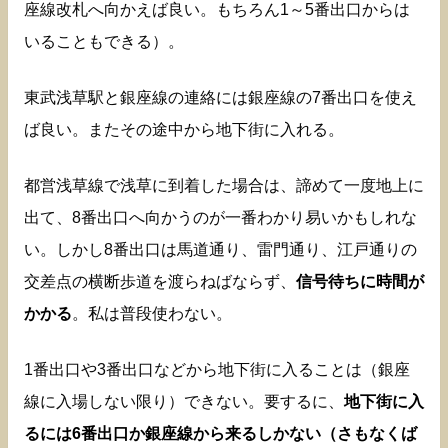
座線改札へ向かえば良い。もちろん1～5番出口からは
いることもできる）。
東武浅草駅と銀座線の連絡には銀座線の7番出口を使え
ば良い。またその途中から地下街に入れる。
都営浅草線で浅草に到着した場合は、諦めて一度地上に
出て、8番出口へ向かうのが一番わかり易いかもしれな
い。しかし8番出口は馬道通り、雷門通り、江戸通りの
交差点の横断歩道を渡らねばならず、
信号待ちに時間が
かかる
。私は普段使わない。
1番出口や3番出口などから地下街に入ることは（銀座
線に入場しない限り）できない。要するに、
地下街に入
るには6番出口か銀座線から来るしかない（さもなくば