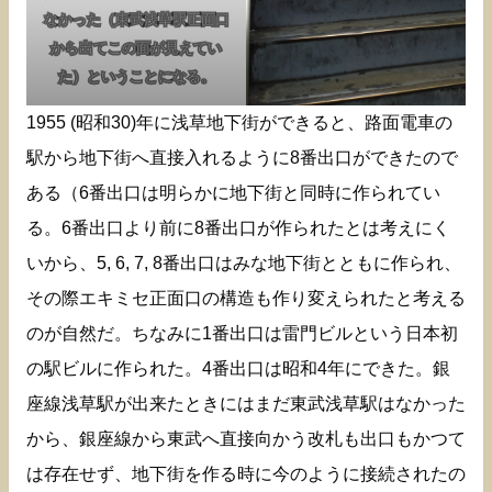
なかった（東武浅草駅正面口
から出てこの面が見えてい
た）ということになる。
1955 (昭和30)年に浅草地下街ができると、路面電車の
駅から地下街へ直接入れるように8番出口ができたので
ある（6番出口は明らかに地下街と同時に作られてい
る。6番出口より前に8番出口が作られたとは考えにく
いから、5, 6, 7, 8番出口はみな地下街とともに作られ、
その際エキミセ正面口の構造も作り変えられたと考える
のが自然だ。ちなみに1番出口は雷門ビルという日本初
の駅ビルに作られた。4番出口は昭和4年にできた。銀
座線浅草駅が出来たときにはまだ東武浅草駅はなかった
から、銀座線から東武へ直接向かう改札も出口もかつて
は存在せず、地下街を作る時に今のように接続されたの