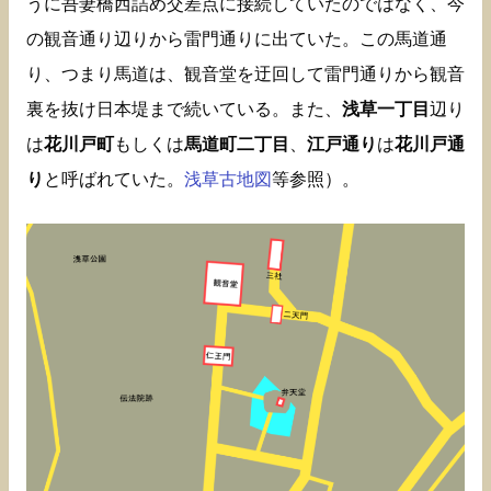
うに吾妻橋西詰め交差点に接続していたのではなく、今
の観音通り辺りから雷門通りに出ていた。この馬道通
り、つまり馬道は、観音堂を迂回して雷門通りから観音
裏を抜け日本堤まで続いている。また、
浅草一丁目
辺り
は
花川戸町
もしくは
馬道町二丁目
、
江戸通り
は
花川戸通
り
と呼ばれていた。
浅草古地図
等参照）。