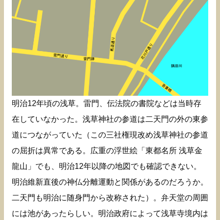
明治12年頃の浅草。雷門、伝法院の書院などは当時存
在していなかった。浅草神社の参道は二天門の外の東参
道につながっていた（この三社権現改め浅草神社の参道
の屈折は異常である。広重の浮世絵「東都名所 浅草金
龍山」でも、明治12年以降の地図でも確認できない。
明治維新直後の神仏分離運動と関係があるのだろうか。
二天門も明治に随身門から改称された）。弁天堂の周囲
には池があったらしい。明治政府によって浅草寺境内は