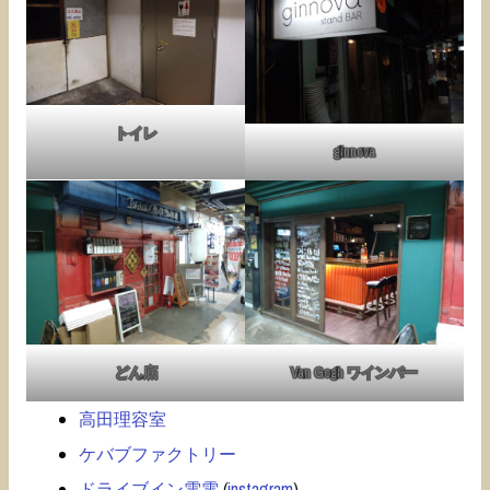
トイレ
ginnova
どん底
Van Gogh ワインバー
高田理容室
ケバブファクトリー
ドライブイン電電
(
instagram
)