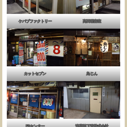
ケバブファクトリー
高田理容室
カットセブン
鳥じん
PRセンター
浅草地下道株式会社