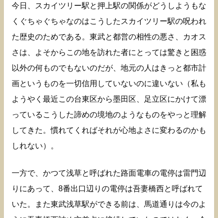
今日、スカイツリー駅と押上駅の関係がどうしようもな
くぐちゃぐちゃなのはこうしたスカイツリー駅の呪われ
た歴史のためである。東武と都営の相性の悪さ、カオス
さは、よそからこの地を訪れた者にとっては驚きと困惑
以外の何ものでもないのだが、地元の人はきっと都市計
画というものを一切信用していないのに違いない（私も
ようやく最近この台東区から墨田区、足立区にかけて漂
っているこうした諦めの境地のようなものをやっと理解
してきた。慣れてくればそれが心地よさに変わるのかも
しれない）。
一方で、かつて浅草と呼ばれた路面電車の電停は雷門辺
りにあって、8番出口辺りの電停は吾妻橋西と呼ばれて
いた。また東武浅草駅ができる前は、馬道通りは今のよ