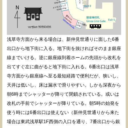
浅草寺方面から来る場合は、新仲見世通りに面した6番
出口から地下街に入る。地下街を抜ければそのまま銀座
線までいける。逆に銀座線到着ホームの先頭から改札を
出てすぐ左に曲がると地下街に入れる。6番出口は浅草
寺方面から銀座線へ至る最短経路で便利だが、狭いし、
天井は低いし、床は漏水で滑りやすい。しかも深夜から
朝6時までシャッターが降りて閉鎖されている。或いは
改札の手前でシャッターが降りている。朝5時の始発を
使う時には6番出口は使えない（新仲見世通りから来た
場合は東武浅草駅1F西側の入口を通り、7番出口から銀