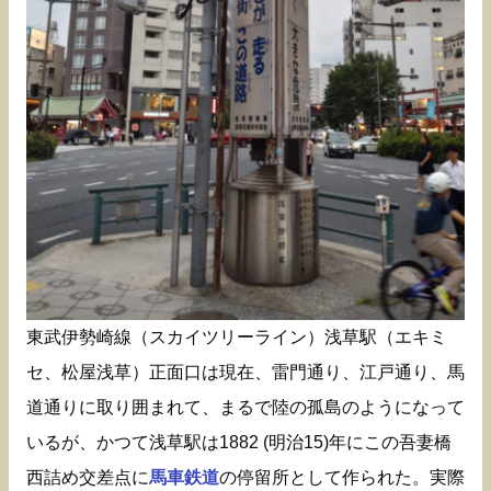
東武伊勢崎線（スカイツリーライン）浅草駅（エキミ
セ、松屋浅草）正面口は現在、雷門通り、江戸通り、馬
道通りに取り囲まれて、まるで陸の孤島のようになって
いるが、かつて浅草駅は1882 (明治15)年にこの吾妻橋
西詰め交差点に
馬車鉄道
の停留所として作られた。実際