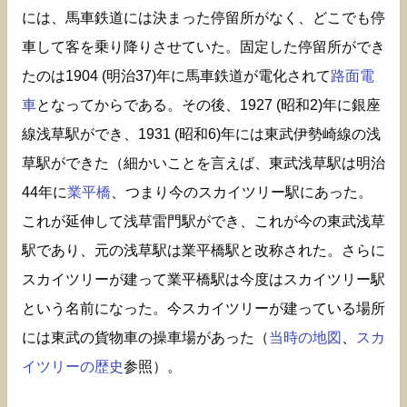
には、馬車鉄道には決まった停留所がなく、どこでも停
車して客を乗り降りさせていた。固定した停留所ができ
たのは1904 (明治37)年に馬車鉄道が電化されて
路面電
車
となってからである。その後、1927 (昭和2)年に銀座
線浅草駅ができ、1931 (昭和6)年には東武伊勢崎線の浅
草駅ができた（細かいことを言えば、東武浅草駅は明治
44年に
業平橋
、つまり今のスカイツリー駅にあった。
これが延伸して浅草雷門駅ができ、これが今の東武浅草
駅であり、元の浅草駅は業平橋駅と改称された。さらに
スカイツリーが建って業平橋駅は今度はスカイツリー駅
という名前になった。今スカイツリーが建っている場所
には東武の貨物車の操車場があった（
当時の地図
、
スカ
イツリーの歴史
参照）。