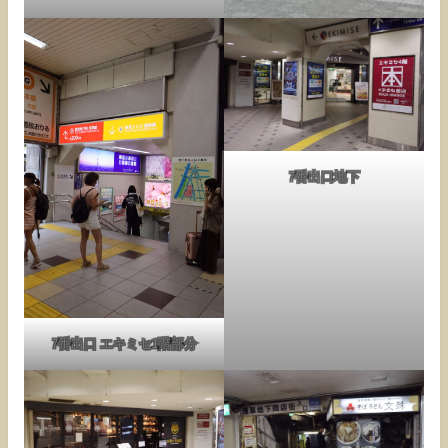
7番出口地下
7番出口 エキミセ1階部分