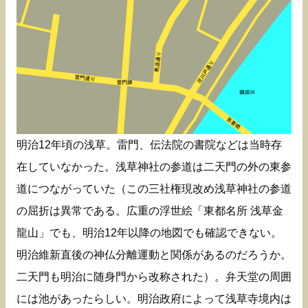
明治12年頃の浅草。雷門、伝法院の書院などは当時存
在していなかった。浅草神社の参道は二天門の外の東参
道につながっていた（この三社権現改め浅草神社の参道
の屈折は異常である。広重の浮世絵「東都名所 浅草金
龍山」でも、明治12年以降の地図でも確認できない。
明治維新直後の神仏分離運動と関係があるのだろうか。
二天門も明治に随身門から改称された）。弁天堂の周囲
には池があったらしい。明治政府によって浅草寺境内は