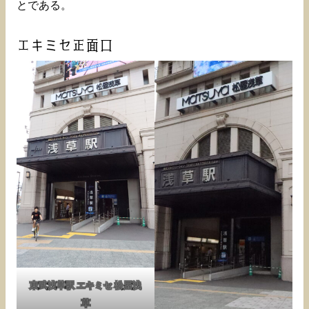
とである。
エキミセ正面口
東武浅草駅 エキミセ 松屋浅
草