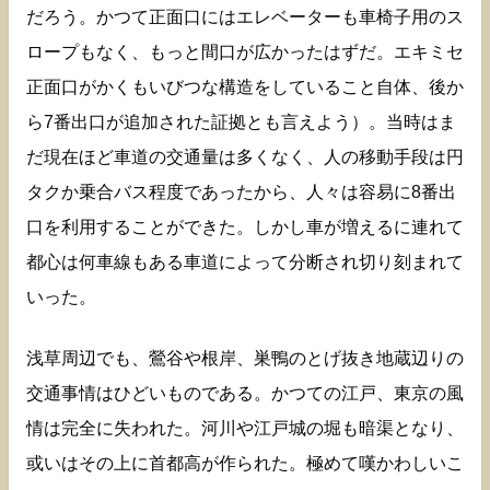
だろう。かつて正面口にはエレベーターも車椅子用のス
ロープもなく、もっと間口が広かったはずだ。エキミセ
正面口がかくもいびつな構造をしていること自体、後か
ら7番出口が追加された証拠とも言えよう）。当時はま
だ現在ほど車道の交通量は多くなく、人の移動手段は円
タクか乗合バス程度であったから、人々は容易に8番出
口を利用することができた。しかし車が増えるに連れて
都心は何車線もある車道によって分断され切り刻まれて
いった。
浅草周辺でも、鶯谷や根岸、巣鴨のとげ抜き地蔵辺りの
交通事情はひどいものである。かつての江戸、東京の風
情は完全に失われた。河川や江戸城の堀も暗渠となり、
或いはその上に首都高が作られた。極めて嘆かわしいこ