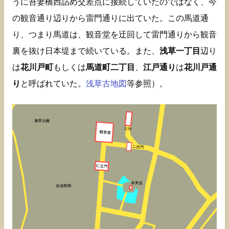
うに吾妻橋西詰め交差点に接続していたのではなく、今
の観音通り辺りから雷門通りに出ていた。この馬道通
り、つまり馬道は、観音堂を迂回して雷門通りから観音
裏を抜け日本堤まで続いている。また、
浅草一丁目
辺り
は
花川戸町
もしくは
馬道町二丁目
、
江戸通り
は
花川戸通
り
と呼ばれていた。
浅草古地図
等参照）。