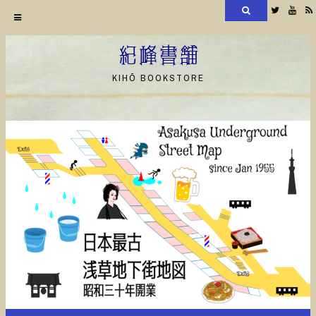
検
Twitter
YouT
索
コ
ン
紀峰書舗
テ
KIHŌ BOOKSTORE
ン
ツ
へ
ス
キ
ッ
プ