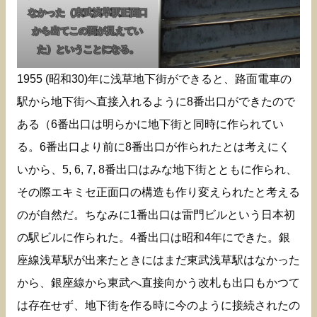
なかった（東武浅草駅正面口
から出てこの面が見えてい
た）ということになる。
1955 (昭和30)年に浅草地下街ができると、路面電車の
駅から地下街へ直接入れるように8番出口ができたので
ある（6番出口は明らかに地下街と同時に作られてい
る。6番出口より前に8番出口が作られたとは考えにく
いから、5, 6, 7, 8番出口はみな地下街とともに作られ、
その際エキミセ正面口の構造も作り変えられたと考える
のが自然だ。ちなみに1番出口は雷門ビルという日本初
の駅ビルに作られた。4番出口は昭和4年にできた。銀
座線浅草駅が出来たときにはまだ東武浅草駅はなかった
から、銀座線から東武へ直接向かう改札も出口もかつて
は存在せず、地下街を作る時に今のように接続されたの