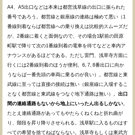
A4、A5出口などは本来は都営浅草線の出口に振られた
番号であろう。都営線と銀座線の連絡は極めて悪い（1
番線到着ならば都営線への乗り換えは比較的スムーズだ
が、2番線に着くと面倒なので、その場合1駅前の田原
町駅で降りて次の1番線到着の電車を待てなどと車内ア
ナウンスがあるほどである。ただし雷門、浅草寺方面に
行くには2番線到着のほうが便利。6, 7, 8番出口に向か
うならば一番先頭の車両に乗るのが良い）。都営線と東
武線に至っては直接の接続は無い（銀座線に入場するこ
となく都営線と東武線をつなぐ地下通路は無い）。
出口
間の連絡通路もないから地上にいったん出るしかない
。
たとえ連絡通路があってもやたらくねくねと折れ曲が
り、階段を昇り降りさせられる。浅草駅に入るものはす
べての希望を捨てねばならない。浅草寺もしくは東武方