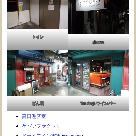
トイレ
ginnova
どん底
Van Gogh ワインバー
高田理容室
ケバブファクトリー
ドライブイン電電
(
instagram
)