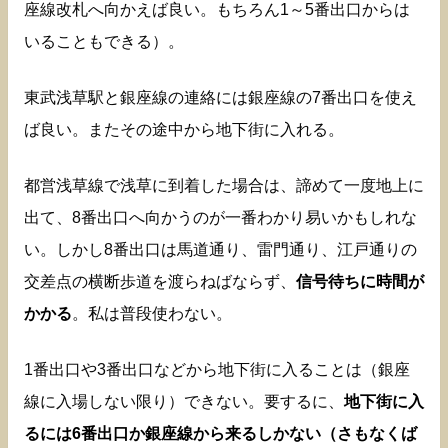
座線改札へ向かえば良い。もちろん1～5番出口からは
いることもできる）。
東武浅草駅と銀座線の連絡には銀座線の7番出口を使え
ば良い。またその途中から地下街に入れる。
都営浅草線で浅草に到着した場合は、諦めて一度地上に
出て、8番出口へ向かうのが一番わかり易いかもしれな
い。しかし8番出口は馬道通り、雷門通り、江戸通りの
交差点の横断歩道を渡らねばならず、
信号待ちに時間が
かかる
。私は普段使わない。
1番出口や3番出口などから地下街に入ることは（銀座
線に入場しない限り）できない。要するに、
地下街に入
るには6番出口か銀座線から来るしかない（さもなくば