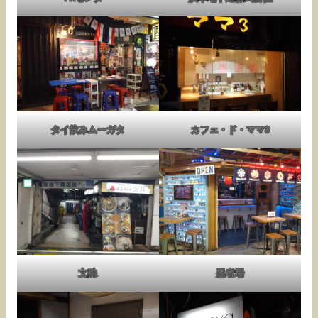
タイ飲みムーガタ
カフェ・ド・ママ3
文殊
忍者場