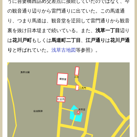
うに吾妻橋西詰め交差点に接続していたのではなく、今
の観音通り辺りから雷門通りに出ていた。この馬道通
り、つまり馬道は、観音堂を迂回して雷門通りから観音
裏を抜け日本堤まで続いている。また、
浅草一丁目
辺り
は
花川戸町
もしくは
馬道町二丁目
、
江戸通り
は
花川戸通
り
と呼ばれていた。
浅草古地図
等参照）。