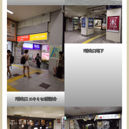
7番出口地下
7番出口 エキミセ1階部分