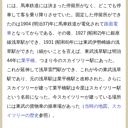
には、馬車鉄道には決まった停留所がなく、どこでも停
車して客を乗り降りさせていた。固定した停留所ができ
たのは1904 (明治37)年に馬車鉄道が電化されて
路面電
車
となってからである。その後、1927 (昭和2)年に銀座
線浅草駅ができ、1931 (昭和6)年には東武伊勢崎線の浅
草駅ができた（細かいことを言えば、東武浅草駅は明治
44年に
業平橋
、つまり今のスカイツリー駅にあった。
これが延伸して浅草雷門駅ができ、これが今の東武浅草
駅であり、元の浅草駅は業平橋駅と改称された。さらに
スカイツリーが建って業平橋駅は今度はスカイツリー駅
という名前になった。今スカイツリーが建っている場所
には東武の貨物車の操車場があった（
当時の地図
、
スカ
イツリーの歴史
参照）。