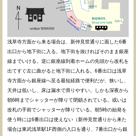
浅草寺方面から来る場合は、新仲見世通りに面した6番
出口から地下街に入る。地下街を抜ければそのまま銀座
線までいける。逆に銀座線到着ホームの先頭から改札を
出てすぐ左に曲がると地下街に入れる。6番出口は浅草
寺方面から銀座線へ至る最短経路で便利だが、狭いし、
天井は低いし、床は漏水で滑りやすい。しかも深夜から
朝6時までシャッターが降りて閉鎖されている。或いは
改札の手前でシャッターが降りている。朝5時の始発を
使う時には6番出口は使えない（新仲見世通りから来た
場合は東武浅草駅1F西側の入口を通り、7番出口から銀