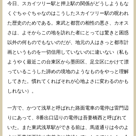
今日、スカイツリー駅と押上駅の関係がどうしようもな
くぐちゃぐちゃなのはこうしたスカイツリー駅の呪われ
た歴史のためである。東武と都営の相性の悪さ、カオス
さは、よそからこの地を訪れた者にとっては驚きと困惑
以外の何ものでもないのだが、地元の人はきっと都市計
画というものを一切信用していないのに違いない（私も
ようやく最近この台東区から墨田区、足立区にかけて漂
っているこうした諦めの境地のようなものをやっと理解
してきた。慣れてくればそれが心地よさに変わるのかも
しれない）。
一方で、かつて浅草と呼ばれた路面電車の電停は雷門辺
りにあって、8番出口辺りの電停は吾妻橋西と呼ばれて
いた。また東武浅草駅ができる前は、馬道通りは今のよ