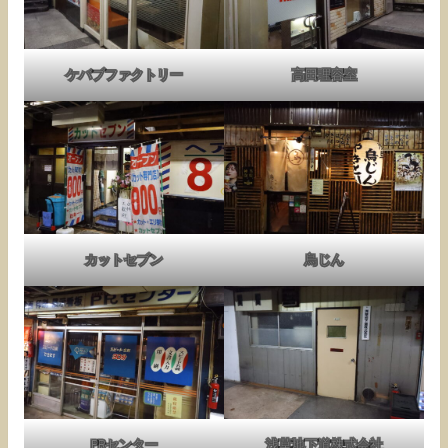
ケバブファクトリー
高田理容室
カットセブン
鳥じん
PRセンター
浅草地下道株式会社