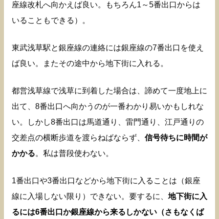
座線改札へ向かえば良い。もちろん1～5番出口からは
いることもできる）。
東武浅草駅と銀座線の連絡には銀座線の7番出口を使え
ば良い。またその途中から地下街に入れる。
都営浅草線で浅草に到着した場合は、諦めて一度地上に
出て、8番出口へ向かうのが一番わかり易いかもしれな
い。しかし8番出口は馬道通り、雷門通り、江戸通りの
交差点の横断歩道を渡らねばならず、
信号待ちに時間が
かかる
。私は普段使わない。
1番出口や3番出口などから地下街に入ることは（銀座
線に入場しない限り）できない。要するに、
地下街に入
るには6番出口か銀座線から来るしかない（さもなくば