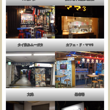
タイ飲みムーガタ
カフェ・ド・ママ3
文殊
忍者場