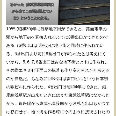
なかった（東武浅草駅正面口
から出てこの面が見えてい
た）ということになる。
1955 (昭和30)年に浅草地下街ができると、路面電車の
駅から地下街へ直接入れるように8番出口ができたので
ある（6番出口は明らかに地下街と同時に作られてい
る。6番出口より前に8番出口が作られたとは考えにく
いから、5, 6, 7, 8番出口はみな地下街とともに作られ、
その際エキミセ正面口の構造も作り変えられたと考える
のが自然だ。ちなみに1番出口は雷門ビルという日本初
の駅ビルに作られた。4番出口は昭和4年にできた。銀
座線浅草駅が出来たときにはまだ東武浅草駅はなかった
から、銀座線から東武へ直接向かう改札も出口もかつて
は存在せず、地下街を作る時に今のように接続されたの