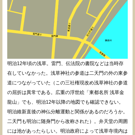
明治12年頃の浅草。雷門、伝法院の書院などは当時存
在していなかった。浅草神社の参道は二天門の外の東参
道につながっていた（この三社権現改め浅草神社の参道
の屈折は異常である。広重の浮世絵「東都名所 浅草金
龍山」でも、明治12年以降の地図でも確認できない。
明治維新直後の神仏分離運動と関係があるのだろうか。
二天門も明治に随身門から改称された）。弁天堂の周囲
には池があったらしい。明治政府によって浅草寺境内は