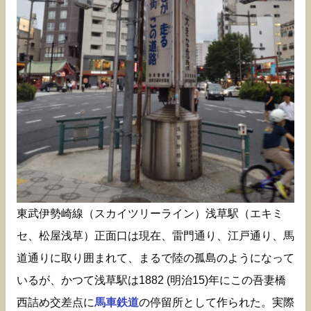
東武伊勢崎線（スカイツリーライン）浅草駅（エキミ
セ、松屋浅草）正面口は現在、雷門通り、江戸通り、馬
道通りに取り囲まれて、まるで陸の孤島のようになって
いるが、かつて浅草駅は1882 (明治15)年にこの吾妻橋
西詰め交差点に
馬車鉄道
の停留所として作られた。実際