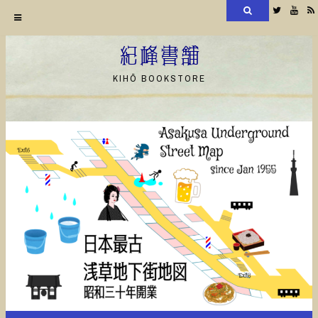
検
Twitter
YouT
索
コ
ン
紀峰書舗
テ
KIHŌ BOOKSTORE
ン
ツ
へ
ス
キ
ッ
プ