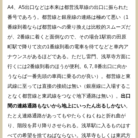
A4、A5出口などは本来は都営浅草線の出口に振られた
番号であろう。都営線と銀座線の連絡は極めて悪い（1
番線到着ならば都営線への乗り換えは比較的スムーズだ
が、2番線に着くと面倒なので、その場合1駅前の田原
町駅で降りて次の1番線到着の電車を待てなどと車内ア
ナウンスがあるほどである。ただし雷門、浅草寺方面に
行くには2番線到着のほうが便利。6, 7, 8番出口に向か
うならば一番先頭の車両に乗るのが良い）。都営線と東
武線に至っては直接の接続は無い（銀座線に入場するこ
となく都営線と東武線をつなぐ地下通路は無い）。
出口
間の連絡通路もないから地上にいったん出るしかない
。
たとえ連絡通路があってもやたらくねくねと折れ曲が
り、階段を昇り降りさせられる。浅草駅に入るものはす
べての希望を捨てねばならない。浅草寺もしくは東武方