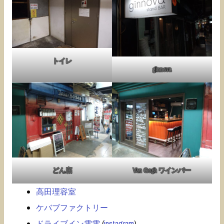
トイレ
ginnova
どん底
Van Gogh ワインバー
高田理容室
ケバブファクトリー
ドライブイン電電
(
instagram
)