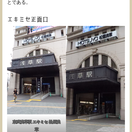
とである。
エキミセ正面口
東武浅草駅 エキミセ 松屋浅
草