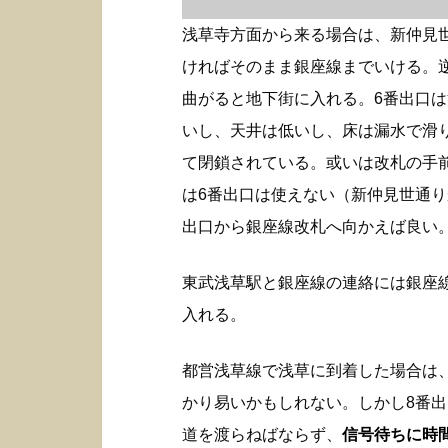
浅草寺方面から来る場合は、新仲見
ければそのまま銀座線までいける。
曲がると地下街に入れる。6番出口
いし、天井は低いし、床は漏水で滑
て閉鎖されている。或いは改札の手
は6番出口は使えない（新仲見世通り
出口から銀座線改札へ向かえば良い
東武浅草駅と銀座線の連絡には銀座
入れる。
都営浅草線で浅草に到着した場合は
かり易いかもしれない。しかし8番
道を渡らねばならず、
信号待ちに時