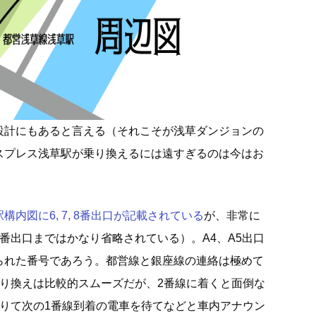
設計にもあると言える（それこそが浅草ダンジョンの
スプレス浅草駅が乗り換えるには遠すぎるのは今はお
内図に6, 7, 8番出口が記載されている
が、非常に
番出口まではかなり省略されている）。A4、A5出口
られた番号であろう。都営線と銀座線の連絡は極めて
乗り換えは比較的スムーズだが、2番線に着くと面倒な
降りて次の1番線到着の電車を待てなどと車内アナウン