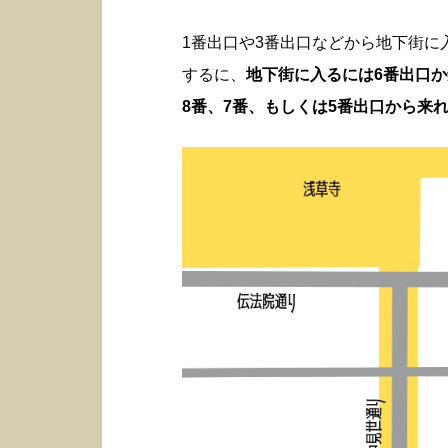
1番出口や3番出口などから地下街
するに、
地下街に入るには6番出口
8番、7番、もしくは5番出口から来