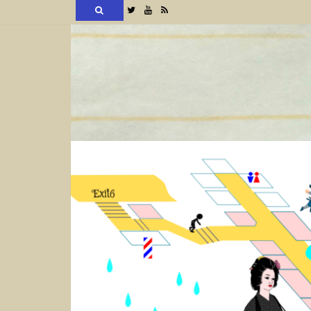
検
Twitter
YouTube
RSS
索
コ
ン
テ
ン
ツ
へ
ス
キ
ッ
プ